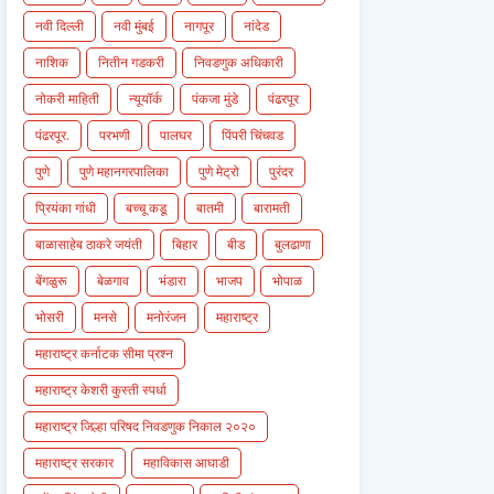
नवी दिल्ली
नवी मुंबई
नागपूर
नांदेड
नाशिक
नितीन गडकरी
निवडणुक अधिकारी
नोकरी माहिती
न्यूयॉर्क
पंकजा मुंडे
पंढरपूर
पंढरपूर.
परभणी
पालघर
पिंपरी चिंचवड
पुणे
पुणे महानगरपालिका
पुणे मेट्रो
पुरंदर
प्रियंका गांधी
बच्चू कडू
बातमी
बारामती
बाळासाहेब ठाकरे जयंती
बिहार
बीड
बुलढाणा
बेंगळुरू
बेळगाव
भंडारा
भाजप
भोपाळ
भोसरी
मनसे
मनोरंजन
महाराष्ट्र
महाराष्ट्र कर्नाटक सीमा प्रश्न
महाराष्ट्र केशरी कुस्ती स्पर्धा
महाराष्ट्र जिल्हा परिषद निवडणुक निकाल २०२०
महाराष्ट्र सरकार
महाविकास आघाडी