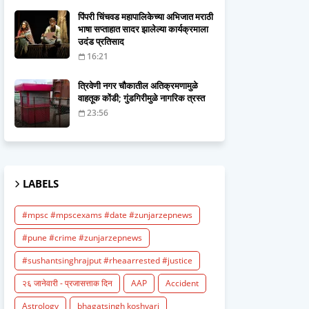
पिंपरी चिंचवड महापालिकेच्या अभिजात मराठी
भाषा सप्ताहात सादर झालेल्या कार्यक्रमाला
उदंड प्रतिसाद
16:21
त्रिवेणी नगर चौकातील अतिक्रमणामुळे
वाहतूक कोंडी; गुंडगिरीमुळे नागरिक त्रस्त
23:56
LABELS
#mpsc #mpscexams #date #zunjarzepnews
#pune #crime #zunjarzepnews
#sushantsinghrajput #rheaarrested #justice
२६ जानेवारी - प्रजासत्ताक दिन
AAP
Accident
Astrology
bhagatsingh koshyari