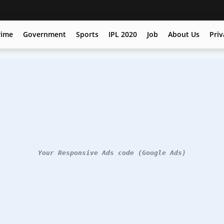
rime
Government
Sports
IPL 2020
Job
About Us
Priv
Your Responsive Ads code (Google Ads)