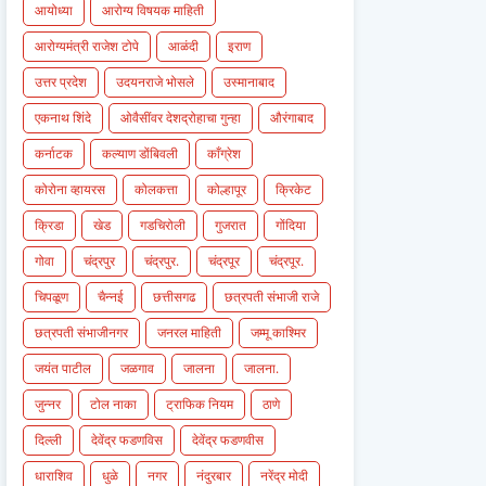
आयोध्या
आरोग्य विषयक माहिती
आरोग्यमंत्री राजेश टोपे
आळंदी
इराण
उत्तर प्रदेश
उदयनराजे भोसले
उस्मानाबाद
एकनाथ शिंदे
ओवैसींवर देशद्रोहाचा गुन्हा
औरंगाबाद
कर्नाटक
कल्याण डोंबिवली
काँग्रेश
कोरोना व्हायरस
कोलकत्ता
कोल्हापूर
क्रिकेट
क्रिडा
खेड
गडचिरोली
गुजरात
गोंदिया
गोवा
चंद्रपुर
चंद्रपुर.
चंद्रपूर
चंद्रपूर.
चिपळूण
चैन्नई
छत्तीसगढ
छत्रपती संभाजी राजे
छत्रपती संभाजीनगर
जनरल माहिती
जम्मू काश्मिर
जयंत पाटील
जळगाव
जालना
जालना.
जुन्नर
टोल नाका
ट्राफिक नियम
ठाणे
दिल्ली
देवेंद्र फडणविस
देवेंद्र फडणवीस
धाराशिव
धुळे
नगर
नंदुरबार
नरेंद्र मोदी