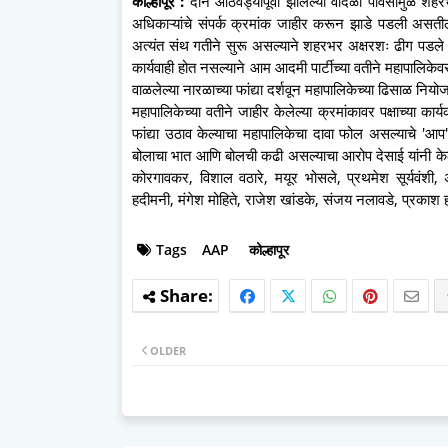
कोल्हापूर :
दोन आठवड्यापूर्वी झालेल्या वादळी पावसामुळे शहरभर
अधिकाऱ्यांचे संपर्क क्रमांक जाहीर करून झाडे पडली असतील
अत्यंत संथ गतीने सुरू असल्याने शहरभर अक्षरशः ढीग पडले आह
कार्यवाही होत नसल्याने आम आदमी पार्टीच्या वतीने महापालिक
वाळलेल्या नारळाच्या फांद्या दर्शवून महापालिकेच्या ढिसाळ निय
महापालिकेच्या वतीने जाहीर केलेल्या क्रमांकावर पक्षाच्या कार्य
फांद्या उठाव केल्याचा महापालिकेचा दावा फोल असल्याचे 'आप'चे
बोलाचा भात आणि बोलची कढी असल्याचा आरोप देसाई यांनी केला.
कोरगावकर, विशाल वठारे, मयूर भोसले, प्रथमेश सूर्यवंशी, 
हदीमनी, मंगेश मोहिते, राजेश खांडके, संजय नलावडे, प्रकाश ह
Tags
AAP
कोल्हापूर
OLDER