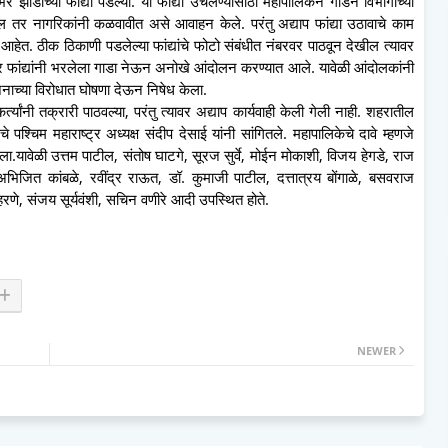
 झाडांच्या फांद्या पडल्या. या फांद्या उचलण्यासाठी महापालिकेने गार्डन विभागाच्या
 तर नागरिकांनी कळवावीत असे आवाहन केले. परंतु अद्याप फांद्या उठावाचे काम
ेत. ठीक ठिकाणी पडलेल्या फांद्यांचे फोटो संबंधीत नंबरवर पाठवून देखील त्यावर
ेवर फांद्यांनी भरलेला गाडा नेऊन अनोखे आंदोलन करण्यात आले. यावेळी आंदोलकांनी
ोजनाच्या विरोधात घोषणा देऊन निषेध केला.
कर्त्यांनी तक्रारी पाठवल्या, परंतु त्यावर अद्याप कार्यवाही केली गेली नाही. शहरातील
 पश्चिम महाराष्ट्र अध्यक्ष संदीप देसाई यांनी सांगितले. महापालिकेचे दावे म्हणजे
यावेळी उत्तम पाटील, संतोष घाटगे, सूरज सुर्वे, मोईन मोकाशी, विजय हेगडे, राज
अभिजित कांबळे, रवींद्र राऊत, डॉ. कुमाजी पाटील, दत्तात्रय बोंगाळे, बसवराज
रणे, संजय सूर्यवंशी, सचिन वणीरे आदी उपस्थित होते.
NEWER