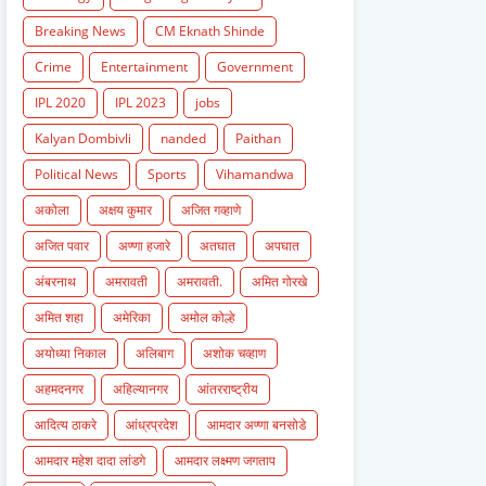
Breaking News
CM Eknath Shinde
Crime
Entertainment
Government
IPL 2020
IPL 2023
jobs
Kalyan Dombivli
nanded
Paithan
Political News
Sports
Vihamandwa
अकोला
अक्षय कुमार
अजित गव्हाणे
अजित पवार
अण्णा हजारे
अतघात
अपघात
अंबरनाथ
अमरावती
अमरावती.
अमित गोरखे
अमित शहा
अमेरिका
अमोल कोल्हे
अयोध्या निकाल
अलिबाग
अशोक चव्हाण
अहमदनगर
अहिल्यानगर
आंतरराष्ट्रीय
आदित्य ठाकरे
आंध्रप्रदेश
आमदार अण्णा बनसोडे
आमदार महेश दादा लांडगे
आमदार लक्ष्मण जगताप