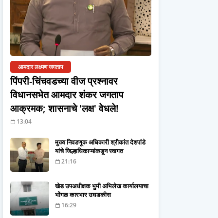
आमदार लक्ष्मण जगताप
पिंपरी-चिंचवडच्या वीज प्रश्नावर
विधानसभेत आमदार शंकर जगताप
आक्रमक; शासनाचे 'लक्ष' वेधले!
13:04
मुख्य निवडणूक अधिकारी श्रीकांत देशपांडे
यांचे जिल्हाधिकाऱ्यांकडून स्वागत
21:16
खेड उपअधीक्षक भुमी अभिलेख कार्यालयाचा
भोंगळ कारभार उघडकीस
16:29