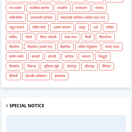
राज ठाकरे
राजकिय बातम्या
राजकीय
राजस्थान
रायगड
राशिभविष्य
राष्ट्रवादी काँग्रेस
राष्ट्रवादी काँग्रेस (अजित पवार गट)
राहुल कलाटे
रोहित शर्मा
लक्ष्मण जगताप
लातूर
वर्धा
वाशिम
वाशिम.
विदर्भ
विराट कोहली
शरद पवार
शिर्डी
शिवभोजन
शिवसेना
शिवसेना (ठाकरे गट)
शैक्षणिक
सचिन तेंडुलकर
संजय राउत
संजोग वाघेरे
सांगली
सांगली.
सांगोला
सातारा
सिंधुदुर्ग
सिल्लोड
सिंहगड
सुप्रिया सुळे
सोलापुर
सोलापूर
हिंगोला
हिंगोली
हिवाळी अधिवेशन
हैद्राबाद
SPECIAL NOTICE