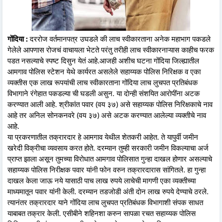
गोंदिया :
दररोज वर्तमानपत्र उघडले की लाच स्वीकारताना अनेक महाभाग पकडले
गेलेले आपणास रोजचं वाचायला भेटते परंतु तरीही लाच स्वीकारनाऱ्यास काहीच फरक
पडत नसल्याचे स्पष्ट दिसुन येतं आहे.आजही अशीच घटना गोंदिया जिल्ह्यातील
आमगाव पोलिस स्टेशन येथे कार्यरत असलेले सहाय्यक पोलिस निरिक्षक व एका
व्यक्तीस एक लाख रूपयांची लाच स्वीकारताना गोंदिया लाच लुचपत प्रतिबंधक
विभागाने रंगेहात पकडल्या ची घडली असुन. या दाेन्ही संशयित आराेपींना अटक
करण्यात आली आहे. श्रीकांत पवार (वय ३७) असे सहाय्यक पोलिस निरिक्षकाचे नाव
आहे तर अनिल सोनकनवरे (वय ३७) असे अटक करण्यात आलेल्या व्यक्तीचे नाव
आहे.
या प्रकरणातील तक्रारदार हे आमगाव येथील शेतकरी आहेत. ते यापुर्वी जमीन
खरेदी विक्रीचा व्यवसाय करत होते. दरम्यान तुम्ही सरकारी जमीन विकल्याचा अर्ज
प्राप्त झाला असून तुमच्या विरोधात आमगाव पोलिसात गुन्हा दाखल होणार असल्याचे
सहाय्यक पोलिस निरीक्षक पवार यांनी फोन वरुन तक्रारदारास सांगितले. हा गुन्हा
दाखल केला जाऊ नये यासाठी पाच लाख रुपये लाचेची मागणी एका व्यक्तीच्या
माध्यमातून पवार यांनी केली. दरम्यान तडजोडी अंती दाेन लाख रुपये देण्याचे ठरले.
त्यानंतर तक्रारदार याने गोंदिया लाच लुचपत प्रतिबंधक विभागाशी संपक साधत
याबाबत तक्रार केली. एसीबीने शहिनशा करुन सापळा रचत सहाय्यक पोलिस