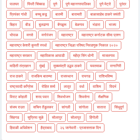
पालघर
पिंपरी चिंचवड
पुणे
पुणे महानगरपालिका
पुणे मेट्रो
पुरंदर
प्रियंका गांधी
बच्चू कडू
बातमी
बारामती
बाळासाहेब ठाकरे जयंती
बिहार
बीड
बुलढाणा
बेंगळुरू
बेळगाव
भंडारा
भाजप
भोपाळ
मनसे
मनोरंजन
महाराष्ट्र
महाराष्ट्र कर्नाटक सीमा प्रश्न
महाराष्ट्र केशरी कुस्ती स्पर्धा
महाराष्ट्र जिल्हा परिषद निवडणुक निकाल २०२०
महाराष्ट्र सरकार
महाविकास आघाडी
महेंद्र सिंग धोनी
माजलगाव
माहिती तंत्रज्ञान
मुंबई
मुख्यमंत्री उद्धव ठाकरे
यवतमाळ
रत्नागिरी
राज ठाकरे
राजकिय बातम्या
राजस्थान
रायगड
राशिभविष्य
राष्ट्रवादी काँग्रेस
रोहित शर्मा
लातूर
वर्धा
वाशिम
विदर्भ
विराट कोहली
शरद पवार
शिवभोजन
शिवसेना
शैक्षणिक
संजय राउत
सचिन तेंडुलकर
सांगली
सांगोला
सातारा
सिंधुदुर्ग
सिंहगड
सुप्रिया सुळे
सोलापुर
सोलापूर
हिंगोली
हिवाळी अधिवेशन
हैद्राबाद
२६ जानेवारी - प्रजासत्ताक दिन