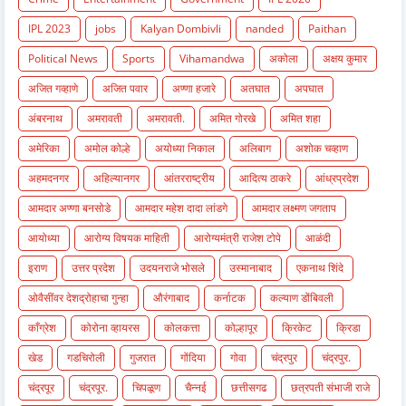
IPL 2023
jobs
Kalyan Dombivli
nanded
Paithan
Political News
Sports
Vihamandwa
अकोला
अक्षय कुमार
अजित गव्हाणे
अजित पवार
अण्णा हजारे
अतघात
अपघात
अंबरनाथ
अमरावती
अमरावती.
अमित गोरखे
अमित शहा
अमेरिका
अमोल कोल्हे
अयोध्या निकाल
अलिबाग
अशोक चव्हाण
अहमदनगर
अहिल्यानगर
आंतरराष्ट्रीय
आदित्य ठाकरे
आंध्रप्रदेश
आमदार अण्णा बनसोडे
आमदार महेश दादा लांडगे
आमदार लक्ष्मण जगताप
आयोध्या
आरोग्य विषयक माहिती
आरोग्यमंत्री राजेश टोपे
आळंदी
इराण
उत्तर प्रदेश
उदयनराजे भोसले
उस्मानाबाद
एकनाथ शिंदे
ओवैसींवर देशद्रोहाचा गुन्हा
औरंगाबाद
कर्नाटक
कल्याण डोंबिवली
काँग्रेश
कोरोना व्हायरस
कोलकत्ता
कोल्हापूर
क्रिकेट
क्रिडा
खेड
गडचिरोली
गुजरात
गोंदिया
गोवा
चंद्रपुर
चंद्रपुर.
चंद्रपूर
चंद्रपूर.
चिपळूण
चैन्नई
छत्तीसगढ
छत्रपती संभाजी राजे