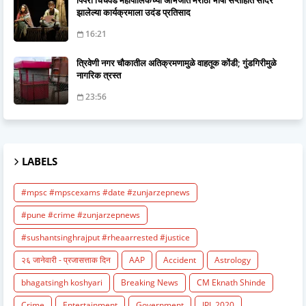
पिंपरी चिंचवड महापालिकेच्या अभिजात मराठी भाषा सप्ताहात सादर
झालेल्या कार्यक्रमाला उदंड प्रतिसाद
16:21
त्रिवेणी नगर चौकातील अतिक्रमणामुळे वाहतूक कोंडी; गुंडगिरीमुळे
नागरिक त्रस्त
23:56
LABELS
#mpsc #mpscexams #date #zunjarzepnews
#pune #crime #zunjarzepnews
#sushantsinghrajput #rheaarrested #justice
२६ जानेवारी - प्रजासत्ताक दिन
AAP
Accident
Astrology
bhagatsingh koshyari
Breaking News
CM Eknath Shinde
Crime
Entertainment
Government
IPL 2020