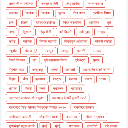
छत्रपती संभाजीनगर
जनरल माहिती
जम्मू काश्मिर
जयंत पाटील
जळगाव
जालना
जालना.
जुन्नर
टोल नाका
ट्राफिक नियम
ठाणे
दिल्ली
देवेंद्र फडणविस
देवेंद्र फडणवीस
धाराशिव
धुळे
नगर
नंदुरबार
नरेंद्र मोदी
नवी दिल्ली
नवी मुंबई
नागपूर
नांदेड
नाशिक
नितीन गडकरी
निवडणुक अधिकारी
नोकरी माहिती
न्यूयॉर्क
पंकजा मुंडे
पंढरपूर
पंढरपूर.
परभणी
पालघर
पिंपरी चिंचवड
पुणे
पुणे महानगरपालिका
पुणे मेट्रो
पुरंदर
प्रियंका गांधी
बच्चू कडू
बातमी
बारामती
बाळासाहेब ठाकरे जयंती
बिहार
बीड
बुलढाणा
बेंगळुरू
बेळगाव
भंडारा
भाजप
भोपाळ
भोसरी
मनसे
मनोरंजन
महाराष्ट्र
महाराष्ट्र कर्नाटक सीमा प्रश्न
महाराष्ट्र केशरी कुस्ती स्पर्धा
महाराष्ट्र जिल्हा परिषद निवडणुक निकाल २०२०
महाराष्ट्र सरकार
महाविकास आघाडी
महेंद्र सिंग धोनी
माजलगाव
माहिती तंत्रज्ञान
मुख्यमंत्री उद्धव ठाकरे
मुंबई
मुंबई.
यवतमाळ
रत्नागिरी
रवि लांडगे