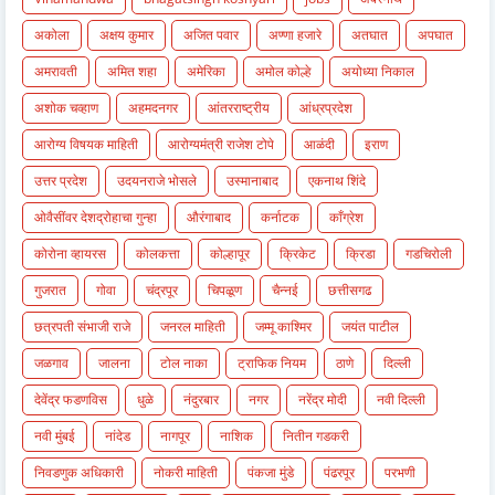
अकोला
अक्षय कुमार
अजित पवार
अण्णा हजारे
अतघात
अपघात
अमरावती
अमित शहा
अमेरिका
अमोल कोल्हे
अयोध्या निकाल
अशोक चव्हाण
अहमदनगर
आंतरराष्ट्रीय
आंध्रप्रदेश
आरोग्य विषयक माहिती
आरोग्यमंत्री राजेश टोपे
आळंदी
इराण
उत्तर प्रदेश
उदयनराजे भोसले
उस्मानाबाद
एकनाथ शिंदे
ओवैसींवर देशद्रोहाचा गुन्हा
औरंगाबाद
कर्नाटक
काँग्रेश
कोरोना व्हायरस
कोलकत्ता
कोल्हापूर
क्रिकेट
क्रिडा
गडचिरोली
गुजरात
गोवा
चंद्रपूर
चिपळूण
चैन्नई
छत्तीसगढ
छत्रपती संभाजी राजे
जनरल माहिती
जम्मू काश्मिर
जयंत पाटील
जळगाव
जालना
टोल नाका
ट्राफिक नियम
ठाणे
दिल्ली
देवेंद्र फडणविस
धुळे
नंदुरबार
नगर
नरेंद्र मोदी
नवी दिल्ली
नवी मुंबई
नांदेड
नागपूर
नाशिक
नितीन गडकरी
निवडणुक अधिकारी
नोकरी माहिती
पंकजा मुंडे
पंढरपूर
परभणी