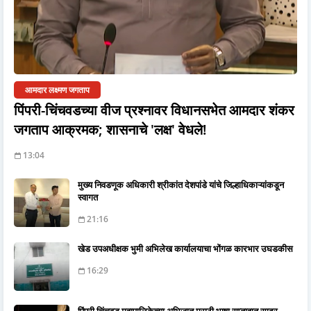
आमदार लक्ष्मण जगताप
पिंपरी-चिंचवडच्या वीज प्रश्नावर विधानसभेत आमदार शंकर
जगताप आक्रमक; शासनाचे 'लक्ष' वेधले!
13:04
मुख्य निवडणूक अधिकारी श्रीकांत देशपांडे यांचे जिल्हाधिकाऱ्यांकडून
स्वागत
21:16
खेड उपअधीक्षक भुमी अभिलेख कार्यालयाचा भोंगळ कारभार उघडकीस
16:29