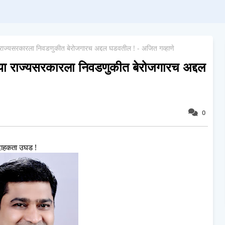
ऱ्या राज्यसरकारला निवडणुकीत बेरोजगारच अद्दल घडवतील ! - अजित गव्हाणे
णाऱ्या राज्यसरकारला निवडणुकीत बेरोजगारच अद्दल
0
ी दाहकता उघड !