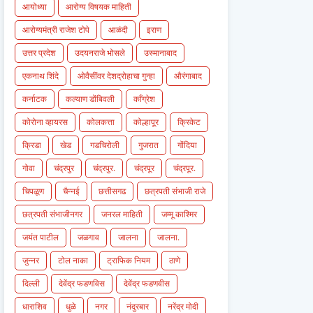
आयोध्या
आरोग्य विषयक माहिती
आरोग्यमंत्री राजेश टोपे
आळंदी
इराण
उत्तर प्रदेश
उदयनराजे भोसले
उस्मानाबाद
एकनाथ शिंदे
ओवैसींवर देशद्रोहाचा गुन्हा
औरंगाबाद
कर्नाटक
कल्याण डोंबिवली
काँग्रेश
कोरोना व्हायरस
कोलकत्ता
कोल्हापूर
क्रिकेट
क्रिडा
खेड
गडचिरोली
गुजरात
गोंदिया
गोवा
चंद्रपुर
चंद्रपुर.
चंद्रपूर
चंद्रपूर.
चिपळूण
चैन्नई
छत्तीसगढ
छत्रपती संभाजी राजे
छत्रपती संभाजीनगर
जनरल माहिती
जम्मू काश्मिर
जयंत पाटील
जळगाव
जालना
जालना.
जुन्नर
टोल नाका
ट्राफिक नियम
ठाणे
दिल्ली
देवेंद्र फडणविस
देवेंद्र फडणवीस
धाराशिव
धुळे
नगर
नंदुरबार
नरेंद्र मोदी