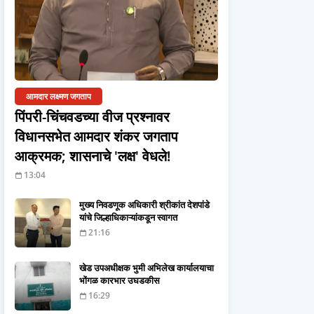
आमदार लक्ष्मण जगताप
पिंपरी-चिंचवडच्या वीज प्रश्नावर
विधानसभेत आमदार शंकर जगताप
आक्रमक; शासनाचे 'लक्ष' वेधले!
13:04
मुख्य निवडणूक अधिकारी श्रीकांत देशपांडे
यांचे जिल्हाधिकाऱ्यांकडून स्वागत
21:16
खेड उपअधीक्षक भुमी अभिलेख कार्यालयाचा
भोंगळ कारभार उघडकीस
16:29