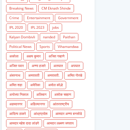
Breaking News
CM Eknath Shinde
Crime
Entertainment
Government
IPL 2020
IPL 2023
jobs
Kalyan Dombivli
nanded
Paithan
Political News
Sports
Vihamandwa
अकोला
अक्षय कुमार
अजित गव्हाणे
अजित पवार
अण्णा हजारे
अतघात
अपघात
अंबरनाथ
अमरावती
अमरावती.
अमित गोरखे
अमित शहा
अमेरिका
अमोल कोल्हे
अयोध्या निकाल
अलिबाग
अशोक चव्हाण
अहमदनगर
अहिल्यानगर
आंतरराष्ट्रीय
आदित्य ठाकरे
आंध्रप्रदेश
आमदार अण्णा बनसोडे
आमदार महेश दादा लांडगे
आमदार लक्ष्मण जगताप