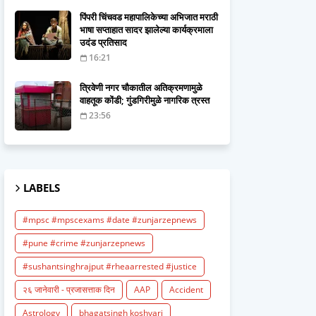
पिंपरी चिंचवड महापालिकेच्या अभिजात मराठी
भाषा सप्ताहात सादर झालेल्या कार्यक्रमाला
उदंड प्रतिसाद
16:21
त्रिवेणी नगर चौकातील अतिक्रमणामुळे
वाहतूक कोंडी; गुंडगिरीमुळे नागरिक त्रस्त
23:56
LABELS
#mpsc #mpscexams #date #zunjarzepnews
#pune #crime #zunjarzepnews
#sushantsinghrajput #rheaarrested #justice
२६ जानेवारी - प्रजासत्ताक दिन
AAP
Accident
Astrology
bhagatsingh koshyari