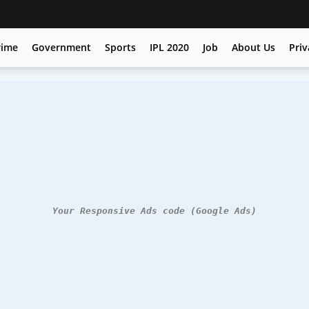
rime
Government
Sports
IPL 2020
Job
About Us
Priv
Your Responsive Ads code (Google Ads)