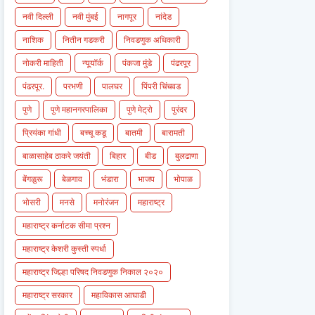
नवी दिल्ली
नवी मुंबई
नागपूर
नांदेड
नाशिक
नितीन गडकरी
निवडणुक अधिकारी
नोकरी माहिती
न्यूयॉर्क
पंकजा मुंडे
पंढरपूर
पंढरपूर.
परभणी
पालघर
पिंपरी चिंचवड
पुणे
पुणे महानगरपालिका
पुणे मेट्रो
पुरंदर
प्रियंका गांधी
बच्चू कडू
बातमी
बारामती
बाळासाहेब ठाकरे जयंती
बिहार
बीड
बुलढाणा
बेंगळुरू
बेळगाव
भंडारा
भाजप
भोपाळ
भोसरी
मनसे
मनोरंजन
महाराष्ट्र
महाराष्ट्र कर्नाटक सीमा प्रश्न
महाराष्ट्र केशरी कुस्ती स्पर्धा
महाराष्ट्र जिल्हा परिषद निवडणुक निकाल २०२०
महाराष्ट्र सरकार
महाविकास आघाडी