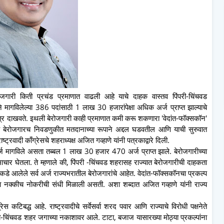
रोजगारी किती प्रचंड प्रमाणात वाढली आहे याचे दाहक वास्तव पिंपरी-चिंचवड
े मागविलेल्या 386 पदांसाठी 1 लाख 30 हजारांपेक्षा अधिक अर्ज प्राप्त झाल्याचे
ित्र दाखवते. इथली बेरोजगारी काही प्रमाणात कमी करू शकणारा 'वेदांत-फॉक्सकॉन'
ा हे बेरोजगारच निवडणुकीत मतदानाच्या रूपाने अद्दल घडवतील आणि याची सुरुवात
्रवादी काँग्रेसचे शहराध्यक्ष अजित गव्हाणे यांनी पत्रकाद्वारे दिली.
र्ज मागविले असता तब्बल 1 लाख 30 हजार 470 अर्ज प्राप्त झाले. बेरोजगारीच्या
चार घेतला. ते म्हणाले की, पिंपरी -चिंचवड शहरासह राज्यात बेरोजगारीची दाहकता
डे आलेले सर्व अर्ज राज्यभरातील बेरोजगारांचे आहेत. वेदांत-फॉक्सकॉनचा प्रकल्प
ना नक्कीच नोकरीची संधी मिळाली असती. अशा शब्दात अजित गव्हाणे यांनी राज्य
्रेस कटिबद्ध आहे. राष्ट्रवादीचे सर्वेसर्वा शरद पवार आणि राज्याचे विरोधी पक्षनेते
ंपरी-चिंचवड शहर जगाच्या नकाशावर आले. टाटा, बजाज यासारख्या मोठ्या प्रकल्पांना