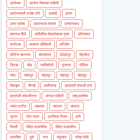
आयोध्या
आरोग्य विषयक माहिती
आरोग्यमंत्री राजेश टोपे
आळंदी
इराण
उत्तर प्रदेश
उदयनराजे भोसले
उस्मानाबाद
एकनाथ शिंदे
ओवैसींवर देशद्रोहाचा गुन्हा
औरंगाबाद
कर्नाटक
कल्याण डोंबिवली
काँग्रेश
कोरोना व्हायरस
कोलकत्ता
कोल्हापूर
क्रिकेट
क्रिडा
खेड
गडचिरोली
गुजरात
गोंदिया
गोवा
चंद्रपुर
चंद्रपुर.
चंद्रपूर
चंद्रपूर.
चिपळूण
चैन्नई
छत्तीसगढ
छत्रपती संभाजी राजे
छत्रपती संभाजीनगर
जनरल माहिती
जम्मू काश्मिर
जयंत पाटील
जळगाव
जालना
जालना.
जुन्नर
टोल नाका
ट्राफिक नियम
ठाणे
दिल्ली
देवेंद्र फडणविस
देवेंद्र फडणवीस
धाराशिव
धुळे
नगर
नंदुरबार
नरेंद्र मोदी