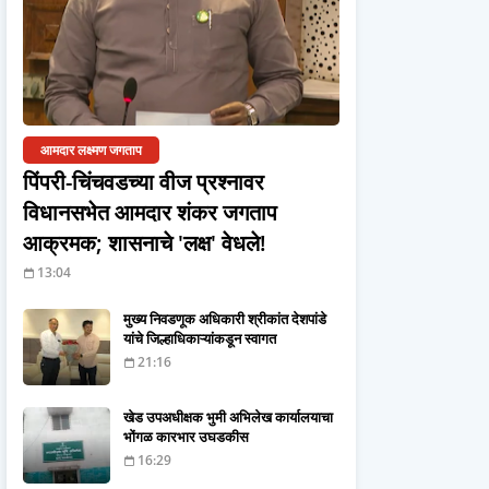
आमदार लक्ष्मण जगताप
पिंपरी-चिंचवडच्या वीज प्रश्नावर
विधानसभेत आमदार शंकर जगताप
आक्रमक; शासनाचे 'लक्ष' वेधले!
13:04
मुख्य निवडणूक अधिकारी श्रीकांत देशपांडे
यांचे जिल्हाधिकाऱ्यांकडून स्वागत
21:16
खेड उपअधीक्षक भुमी अभिलेख कार्यालयाचा
भोंगळ कारभार उघडकीस
16:29