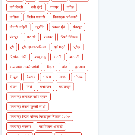
नवी दिल्ली
नवी मुंबई
नागपूर
नांदेड
नाशिक
नितीन गडकरी
निवडणुक अधिकारी
नोकरी माहिती
न्यूयॉर्क
पंकजा मुंडे
पंढरपूर
पंढरपूर.
परभणी
पालघर
पिंपरी चिंचवड
पुणे
पुणे महानगरपालिका
पुणे मेट्रो
पुरंदर
प्रियंका गांधी
बच्चू कडू
बातमी
बारामती
बाळासाहेब ठाकरे जयंती
बिहार
बीड
बुलढाणा
बेंगळुरू
बेळगाव
भंडारा
भाजप
भोपाळ
भोसरी
मनसे
मनोरंजन
महाराष्ट्र
महाराष्ट्र कर्नाटक सीमा प्रश्न
महाराष्ट्र केशरी कुस्ती स्पर्धा
महाराष्ट्र जिल्हा परिषद निवडणुक निकाल २०२०
महाराष्ट्र सरकार
महाविकास आघाडी