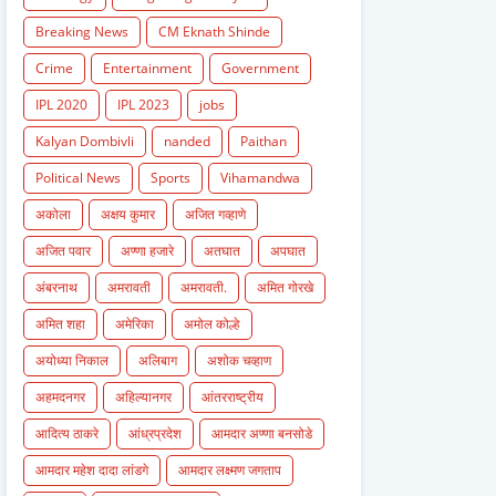
Breaking News
CM Eknath Shinde
Crime
Entertainment
Government
IPL 2020
IPL 2023
jobs
Kalyan Dombivli
nanded
Paithan
Political News
Sports
Vihamandwa
अकोला
अक्षय कुमार
अजित गव्हाणे
अजित पवार
अण्णा हजारे
अतघात
अपघात
अंबरनाथ
अमरावती
अमरावती.
अमित गोरखे
अमित शहा
अमेरिका
अमोल कोल्हे
अयोध्या निकाल
अलिबाग
अशोक चव्हाण
अहमदनगर
अहिल्यानगर
आंतरराष्ट्रीय
आदित्य ठाकरे
आंध्रप्रदेश
आमदार अण्णा बनसोडे
आमदार महेश दादा लांडगे
आमदार लक्ष्मण जगताप