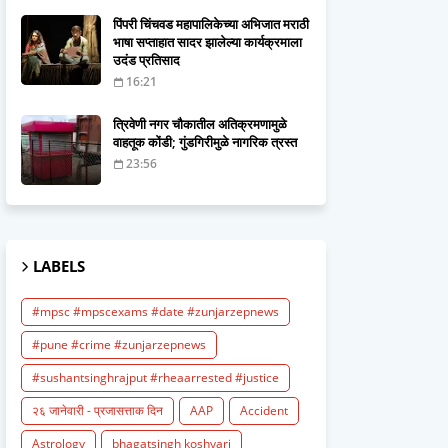
पिंपरी चिंचवड महापालिकेच्या अभिजात मराठी
भाषा सप्ताहात सादर झालेल्या कार्यक्रमाला
उदंड प्रतिसाद
16:21
त्रिवेणी नगर चौकातील अतिक्रमणामुळे
वाहतूक कोंडी; गुंडगिरीमुळे नागरिक त्रस्त
23:56
LABELS
#mpsc #mpscexams #date #zunjarzepnews
#pune #crime #zunjarzepnews
#sushantsinghrajput #rheaarrested #justice
२६ जानेवारी - प्रजासत्ताक दिन
AAP
Accident
Astrology
bhagatsingh koshyari