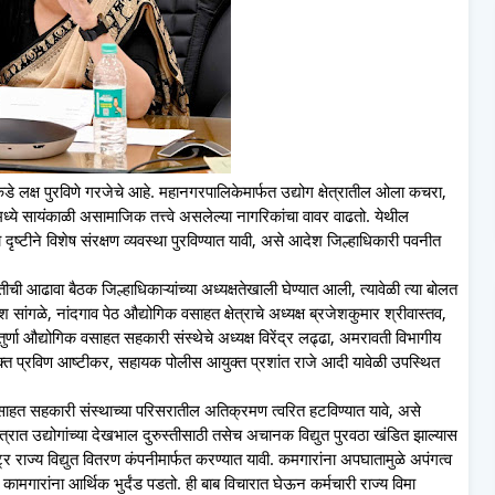
कडे लक्ष पुरविणे गरजेचे आहे. महानगरपालिकेमार्फत उद्योग क्षेत्रातील ओला कचरा,
्रामध्ये सायंकाळी असामाजिक तत्त्वे असलेल्या नागरिकांचा वावर वाढतो. येथील
ा दृष्टीने विशेष संरक्षण व्यवस्था पुरविण्यात यावी, असे आदेश जिल्हाधिकारी पवनीत
ची आढावा बैठक जिल्हाधिकाऱ्यांच्या अध्यक्षतेखाली घेण्यात आली, त्यावेळी त्या बोलत
रीश सांगळे, नांदगाव पेठ औद्योगिक वसाहत क्षेत्राचे अध्यक्ष ब्रजेशकुमार श्रीवास्तव,
्णा औद्योगिक वसाहत सहकारी संस्थेचे अध्यक्ष विरेंद्र लढ्ढा, अमरावती विभागीय
क्त प्रविण आष्टीकर, सहायक पोलीस आयुक्त प्रशांत राजे आदी यावेळी उपस्थित
 वसाहत सहकारी संस्थाच्या परिसरातील अतिक्रमण त्वरित हटविण्यात यावे, असे
ेत्रात उद्योगांच्या देखभाल दुरुस्तीसाठी तसेच अचानक विद्युत पुरवठा खंडित झाल्यास
्ट्र राज्य विद्युत वितरण कंपनीमार्फत करण्यात यावी. कमगारांना अपघातामुळे अपंगत्व
कामगारांना आर्थिक भुर्दंड पडतो. ही बाब विचारात घेऊन कर्मचारी राज्य विमा