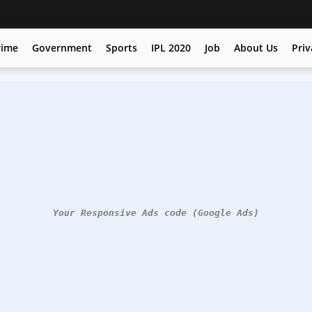
rime
Government
Sports
IPL 2020
Job
About Us
Priv
Your Responsive Ads code (Google Ads)