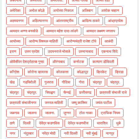
अंबरनाथ
अमरावती
अमरावती.
अमित गोरखे
अमित शहा
अमेरिका
अमोल कोल्हे
अयोध्या निकाल
अलिबाग
अशोक चव्हाण
अहमदनगर
अहिल्यानगर
आंतरराष्ट्रीय
आदित्य ठाकरे
आंध्रप्रदेश
आमदार अण्णा बनसोडे
आमदार महेश दादा लांडगे
आमदार लक्ष्मण जगताप
आयोध्या
आरोग्य विषयक माहिती
आरोग्यमंत्री राजेश टोपे
आळंदी
इराण
उत्तर प्रदेश
उदयनराजे भोसले
उस्मानाबाद
एकनाथ शिंदे
ओवैसींवर देशद्रोहाचा गुन्हा
औरंगाबाद
कर्नाटक
कल्याण डोंबिवली
काँग्रेश
कोरोना व्हायरस
कोलकत्ता
कोल्हापूर
क्रिकेट
क्रिडा
खेड
गडचिरोली
गुजरात
गोंदिया
गोवा
चंद्रपुर
चंद्रपुर.
चंद्रपूर
चंद्रपूर.
चिपळूण
चैन्नई
छत्तीसगढ
छत्रपती संभाजी राजे
छत्रपती संभाजीनगर
जनरल माहिती
जम्मू काश्मिर
जयंत पाटील
जळगाव
जालना
जालना.
जुन्नर
टोल नाका
ट्राफिक नियम
ठाणे
दिल्ली
देवेंद्र फडणविस
देवेंद्र फडणवीस
धाराशिव
धुळे
नगर
नंदुरबार
नरेंद्र मोदी
नवी दिल्ली
नवी मुंबई
नागपूर