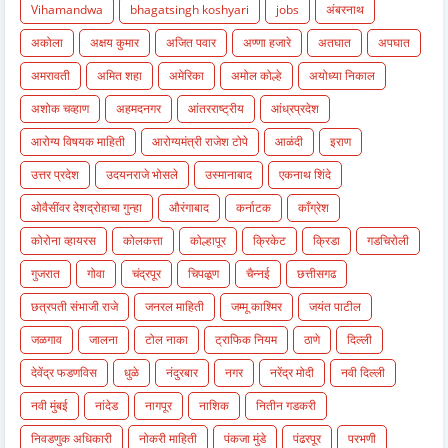
Vihamandwa
bhagatsingh koshyari
jobs
अंबरनाथ
अकोला
अक्षय कुमार
अजित पवार
अण्णा हजारे
अतघात
अपघात
अमरावती
अमित शहा
अमेरिका
अमोल कोल्हे
अयोध्या निकाल
अशोक चव्हाण
अहमदनगर
आंतरराष्ट्रीय
आंध्रप्रदेश
आरोग्य विषयक माहिती
आरोग्यमंत्री राजेश टोपे
आळंदी
इराण
उत्तर प्रदेश
उदयनराजे भोसले
उस्मानाबाद
एकनाथ शिंदे
ओवैसींवर देशद्रोहाचा गुन्हा
औरंगाबाद
कर्नाटक
काँग्रेश
कोरोना व्हायरस
कोलकत्ता
कोल्हापूर
क्रिकेट
क्रिडा
गडचिरोली
गुजरात
गोवा
चंद्रपूर
चिपळूण
चैन्नई
छत्तीसगढ
छत्रपती संभाजी राजे
जनरल माहिती
जम्मू काश्मिर
जयंत पाटील
जळगाव
जालना
टोल नाका
ट्राफिक नियम
ठाणे
दिल्ली
देवेंद्र फडणविस
धुळे
नंदुरबार
नगर
नरेंद्र मोदी
नवी दिल्ली
नवी मुंबई
नांदेड
नागपूर
नाशिक
नितीन गडकरी
निवडणुक अधिकारी
नोकरी माहिती
पंकजा मुंडे
पंढरपूर
परभणी