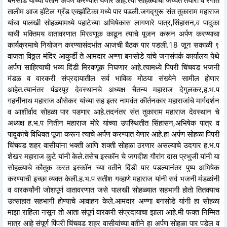
तालीम आज हॉटेल ग्रँड एक्झॉटिका मध्ये पार पडली.जगद्गुरू संत तुकाराम महाराज
यांचा पालखी सोहळ्यामध्ये पहाटेच्या अभिषेकास लागणारे पात्र,सिंहासन,व पादुका
याची भक्तिमय वातावरणात मिरवणूक काढून त्याचे पूजन करून अर्पण करण्याचा
कार्यक्रमाचे नियोजन करण्यासंदर्भात आजची बैठक पार पडली.18 जून सकाळी ९
वाजता विठ्ठल मंदिर आकुर्डी ते आमदार अण्णा बनसोडे यांचे जनसंपर्क कार्यालय येथे
अर्पण साहित्याची भव्य दिंडी मिरवणूक निघणार आहे.त्यामध्ये पिंपरी चिंचवड भजनी
मंडळ व वारकरी संप्रदायातील सर्व भाविक मोठया संख्येने सामील होणार
आहेत.त्यानंतर पंढरपूर देवस्थानचे अध्यक्ष चैतन्य महाराज देगुलकर,ह.भ.प
गहनीनाथ महाराज औसेकर यांच्या सह इतर नामवंत कीर्तनकार महाराजांचे मार्गदर्शन
व आशीर्वाद सोहळा पार पडणार आहे.तदनंतर संत तुकाराम महाराज देवस्थान चे
अध्यक्ष ह.भ.प नितीन महाराज मोरे यांच्या उपस्थितीत सिंहासन,अभिषेक पात्र व
पादुकांचे विधिवत पूजा करून त्याचे अर्पण करण्यात येणार आहे.हा अर्पण सोहळा पिंपरी
चिंचवड शहर वासीयांना भक्ती आणि शक्ती सोहळा ठरणार असल्याचे उदगार ह.भ.प
शेखर महाराज कुटे यांनी केले.तसेच इस्कॉन चे जगदीश गौरांग दास प्रभुजी यांनी या
सोहळ्याचे कौतुक करत इस्कॉन च्या वतीने दिंडी पार पडल्यानंतर पुष्प अभिषेक
करण्याची इच्छा व्यक्त केली.ह.भ.प सतीश गव्हाणे महाराज यांनी सर्व भजनी मंडळांनी
व वारकर्यांनी जोशपूर्ण वातावरणात जसे पालखी सोहळ्यात सहभागी होतो तितक्याच
उत्साहात सहभागी होण्याचे आवाहन केले.आमदार अण्णा बनसोडे यांनी हा सोहळा
माझा राहिला नसून तो आता संपूर्ण वारकरी संप्रदायाचा झाला आहे.मी फक्त निम्मित
मात्र आहे संपूर्ण पिंपरी चिंचवड शहर वासीयांच्या वतीने हा अर्पण सोहळा पार पडेल व