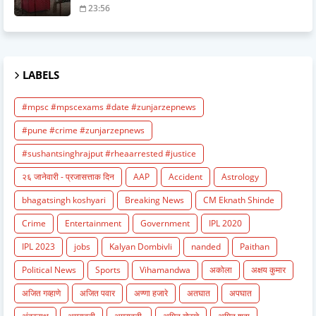
23:56
LABELS
#mpsc #mpscexams #date #zunjarzepnews
#pune #crime #zunjarzepnews
#sushantsinghrajput #rheaarrested #justice
२६ जानेवारी - प्रजासत्ताक दिन
AAP
Accident
Astrology
bhagatsingh koshyari
Breaking News
CM Eknath Shinde
Crime
Entertainment
Government
IPL 2020
IPL 2023
jobs
Kalyan Dombivli
nanded
Paithan
Political News
Sports
Vihamandwa
अकोला
अक्षय कुमार
अजित गव्हाणे
अजित पवार
अण्णा हजारे
अतघात
अपघात