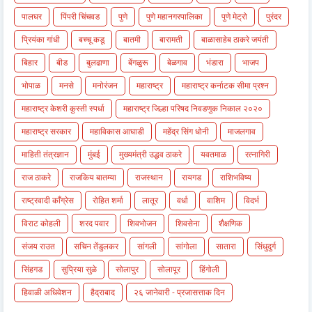
पालघर
पिंपरी चिंचवड
पुणे
पुणे महानगरपालिका
पुणे मेट्रो
पुरंदर
प्रियंका गांधी
बच्चू कडू
बातमी
बारामती
बाळासाहेब ठाकरे जयंती
बिहार
बीड
बुलढाणा
बेंगळुरू
बेळगाव
भंडारा
भाजप
भोपाळ
मनसे
मनोरंजन
महाराष्ट्र
महाराष्ट्र कर्नाटक सीमा प्रश्न
महाराष्ट्र केशरी कुस्ती स्पर्धा
महाराष्ट्र जिल्हा परिषद निवडणुक निकाल २०२०
महाराष्ट्र सरकार
महाविकास आघाडी
महेंद्र सिंग धोनी
माजलगाव
माहिती तंत्रज्ञान
मुंबई
मुख्यमंत्री उद्धव ठाकरे
यवतमाळ
रत्नागिरी
राज ठाकरे
राजकिय बातम्या
राजस्थान
रायगड
राशिभविष्य
राष्ट्रवादी काँग्रेस
रोहित शर्मा
लातूर
वर्धा
वाशिम
विदर्भ
विराट कोहली
शरद पवार
शिवभोजन
शिवसेना
शैक्षणिक
संजय राउत
सचिन तेंडुलकर
सांगली
सांगोला
सातारा
सिंधुदुर्ग
सिंहगड
सुप्रिया सुळे
सोलापुर
सोलापूर
हिंगोली
हिवाळी अधिवेशन
हैद्राबाद
२६ जानेवारी - प्रजासत्ताक दिन