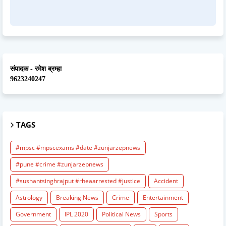
संपादक - रमेश ब्रम्हा
9623240247
TAGS
#mpsc #mpscexams #date #zunjarzepnews
#pune #crime #zunjarzepnews
#sushantsinghrajput #rheaarrested #justice
Accident
Astrology
Breaking News
Crime
Entertainment
Government
IPL 2020
Political News
Sports