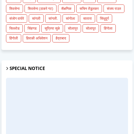
शिवसेना
शिवसेना (ठाकरे गट)
शैक्षणिक
सचिन तेंडुलकर
संजय राउत
संजोग वाघेरे
सांगली
सांगली.
सांगोला
सातारा
सिंधुदुर्ग
सिल्लोड
सिंहगड
सुप्रिया सुळे
सोलापुर
सोलापूर
हिंगोला
हिंगोली
हिवाळी अधिवेशन
हैद्राबाद
SPECIAL NOTICE