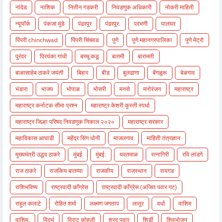
नांदेड
नाशिक
नितीन गडकरी
निवडणुक अधिकारी
नोकरी माहिती
न्यूयॉर्क
पंकजा मुंडे
पंढरपूर
पंढरपूर.
परभणी
पालघर
पिंपरी chinchwad
पिंपरी चिंचवड
पुणे
पुणे महानगरपालिका
पुणे मेट्रो
पुरंदर
प्रियंका गांधी
बच्चू कडू
बातमी
बारामती
बाळासाहेब ठाकरे जयंती
बिहार
बीड
बुलढाणा
बेंगळुरू
बेळगाव
भंडारा
भाजप
भोपाळ
भोसरी
मनसे
मनोरंजन
महाराष्ट्र
महाराष्ट्र कर्नाटक सीमा प्रश्न
महाराष्ट्र केशरी कुस्ती स्पर्धा
महाराष्ट्र जिल्हा परिषद निवडणुक निकाल २०२०
महाराष्ट्र सरकार
महाविकास आघाडी
महेंद्र सिंग धोनी
माजलगाव
माहिती तंत्रज्ञान
मुख्यमंत्री उद्धव ठाकरे
मुंबई
मुंबई.
यवतमाळ
रत्नागिरी
रवि लांडगे
राज ठाकरे
राजकिय बातम्या
राजकीय
राजस्थान
रायगड
राशिभविष्य
राष्ट्रवादी काँग्रेस
राष्ट्रवादी काँग्रेस (अजित पवार गट)
राहुल कलाटे
रोहित शर्मा
लक्ष्मण जगताप
लातूर
वर्धा
वाशिम
वाशिम.
विदर्भ
विराट कोहली
शरद पवार
शिर्डी
शिवभोजन