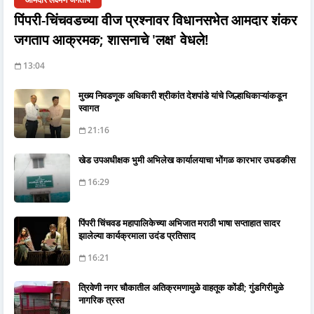
पिंपरी-चिंचवडच्या वीज प्रश्नावर विधानसभेत आमदार शंकर
जगताप आक्रमक; शासनाचे 'लक्ष' वेधले!
13:04
मुख्य निवडणूक अधिकारी श्रीकांत देशपांडे यांचे जिल्हाधिकाऱ्यांकडून
स्वागत
21:16
खेड उपअधीक्षक भुमी अभिलेख कार्यालयाचा भोंगळ कारभार उघडकीस
16:29
पिंपरी चिंचवड महापालिकेच्या अभिजात मराठी भाषा सप्ताहात सादर
झालेल्या कार्यक्रमाला उदंड प्रतिसाद
16:21
त्रिवेणी नगर चौकातील अतिक्रमणामुळे वाहतूक कोंडी; गुंडगिरीमुळे
नागरिक त्रस्त