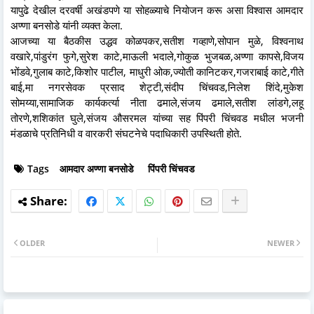
यापुढे देखील दरवर्षी अखंडपणे या सोहळ्याचे नियोजन करू असा विश्वास आमदार
अण्णा बनसोडे यांनी व्यक्त केला.
आजच्या या बैठकीस उद्धव कोळपकर,सतीश गव्हाणे,सोपान मुळे, विश्वनाथ
वखारे,पांडुरंग फुगे,सुरेश काटे,माऊली भदाले,गोकुळ भुजबळ,अण्णा कापसे,विजय
भोंडवे,गुलाब काटे,किशोर पाटील, माधुरी ओक,ज्योती कानिटकर,गजराबाई काटे,गीते
बाई,मा नगरसेवक प्रसाद शेट्टी,संदीप चिंचवड,निलेश शिंदे,मुकेश
सोमय्या,सामाजिक कार्यकर्त्या नीता ढमाले,संजय ढमाले,सतीश लांडगे,लहू
तोरणे,शशिकांत घुले,संजय औसरमल यांच्या सह पिंपरी चिंचवड मधील भजनी
मंडळाचे प्रतिनिधी व वारकरी संघटनेचे पदाधिकारी उपस्थिती होते.
Tags
आमदार अण्णा बनसोडे
पिंपरी चिंचवड
OLDER
NEWER