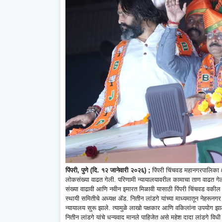
पिंपरी, पुणे (दि. १२ जानेवारी २०२६) ;
पिंपरी चिंचवड महानगरपालिका क्
लोकसंख्या वाढत गेली. परिणामी न्यायालयावरील कामाचा ताण वाढत गेला आण
संख्या वाढावी आणि नवीन इमारत मिळावी यासाठी पिंपरी चिंचवड वकील 
स्थायी समितीचे अध्यक्ष ॲड. नितीन लांडगे यांच्या माध्यमातून नेहरू
न्यायालय सुरू झाले. त्यामुळे लाखो पक्षकार आणि वकिलांना उपयोग झ
नितीन लांडगे यांचे धन्यवाद मानले पाहिजेत असे महेश दादा लांडगे विधी