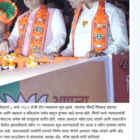
षेत्रात ८ मार्च १९८९ रोजी दोन न्यायालय सुरू झाले. त्यानंतर पिंपरी चिंचवड शहरात
ि पक्षकार व वकिलांना पर्याय म्हणून पुण्यात जावे लागत होते. पिंपरी मध्ये न्यायालयांची
संघटना अनेक वर्ष पाठपुरावा करीत होते. त्याला आमदार महेश दादा लांडगे आणि तत्कालीन
नगर येथील इमारतीमध्ये नवीन ११ न्यायालय सुरू करण्यासाठी वेग आला व नवीन प्रशस्त जागेत
ाला आहे. समाजासाठी उपयोगी ठरणारे निर्णय तत्पर घेणारे आमदार महेश लांडगे आणि ॲड.
 व न्याय फाउंडेशन चे संस्थापक अध्यक्ष ॲड. मंगेश खराबे यांनी सांगितले.