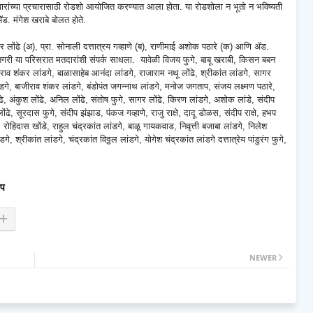
वारांच्या प्रचारासाठी रोडशो आयोजित करण्यात आला होता. या रोडशोला न भूतो न भविष्यती
ड. मंगेश खराबे बोलत होते.
वर लोंढे (अ), प्रा. सोनाली दत्तात्रय गव्हाणे (ब), राणीमाई अशोक पठारे (क) आणि ॲड.
ानगरी या परिसरात मतदारांशी संपर्क साधला. यावेळी विजय फुगे, बाबू खराबी, किसन बबन
जीराव शंकर लांडगे, बाळासाहेब आनंदा लांडगे, राजाराम नथू लोंढे, श्रीकांत लांडगे, सागर
गे, बाजीराव शंकर लांडगे, बंडोपंत जगन्नाथ लांडगे, मनोज जगताप, संजय लक्ष्मण पठारे,
ोंढे, अंकुश लोंढे, अनिल लोंढे, संतोष फुगे, सागर लोंढे, किरण लांडगे, अशोक लांडे, संदीप
े, सूरदास फुगे, संदीप झंझाड, पंकज गव्हाणे, राजु राक्षे, दादू डोळस, संदीप राक्षे, हभप
, रोहिदास खोंडे, राहुल चंद्रकांत लांडगे, बाळू गायकवाड, निवृत्ती बजाबा लांडगे, निलेश
श्रीकांत लांडगे, चंद्रकांत विठ्ठल लांडगे, योगेश चंद्रकांत लांडगे दत्तात्रेय पांडुरंग फुगे,
प
NEWER