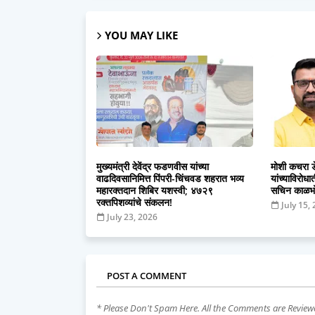
YOU MAY LIKE
मुख्यमंत्री देवेंद्र फडणवीस यांच्या
मोशी कचरा ड
वाढदिवसानिमित्त पिंपरी-चिंचवड शहरात भव्य
यांच्याविरोध
महारक्तदान शिबिर यशस्वी; ४७२९
सचिन काळभोर
रक्तपिशव्यांचे संकलन!
July 15,
July 23, 2026
POST A COMMENT
* Please Don't Spam Here. All the Comments are Revie