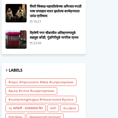
पिंपरी चिंचवड महापालिकेच्या अभिजात मराठी
भाषा सप्ताहात सादर झालेल्या कार्यक्रमाला
उदंड प्रतिसाद
16:21
त्रिवेणी नगर चौकातील अतिक्रमणामुळे
वाहतूक कोंडी; गुंडगिरीमुळे नागरिक त्रस्त
23:56
LABELS
#mpsc #mpscexams #date #zunjarzepnews
#pune #crime #zunjarzepnews
#sushantsinghrajput #rheaarrested #justice
२६ जानेवारी - प्रजासत्ताक दिन
AAP
Accident
Astrology
bhagatsingh koshyari