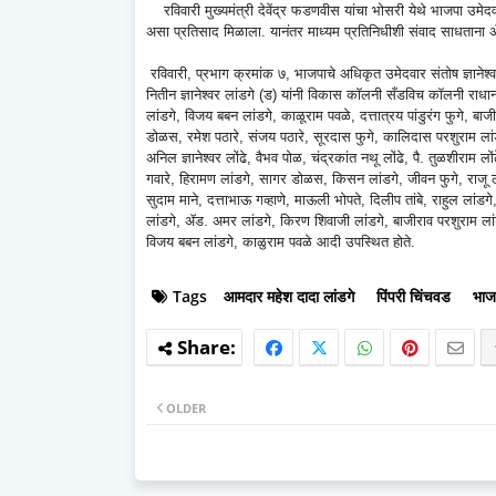
रविवारी मुख्यमंत्री देवेंद्र फडणवीस यांचा भोसरी येथे भाजपा उमेद
असा प्रतिसाद मिळाला. यानंतर माध्यम प्रतिनिधीशी संवाद साधताना ॲ
रविवारी, प्रभाग क्रमांक ७, भाजपाचे अधिकृत उमेदवार संतोष ज्ञानेश्
नितीन ज्ञानेश्वर लांडगे (ड) यांनी विकास कॉलनी सँडविच कॉलनी राध
लांडगे, विजय बबन लांडगे, काळूराम पवळे, दत्तात्रय पांडुरंग फुगे, बा
डोळस, रमेश पठारे, संजय पठारे, सूरदास फुगे, कालिदास परशुराम लांड
अनिल ज्ञानेश्वर लोंढे, वैभव पोळ, चंद्रकांत नथू लोंढे, पै. तुळशीराम ल
गवारे, हिरामण लांडगे, सागर डोळस, किसन लांडगे, जीवन फुगे, राजू लोंढ
सुदाम माने, दत्ताभाऊ गव्हाणे, माऊली भोपते, दिलीप तांबे, राहुल लांडगे
लांडगे, ॲड. अमर लांडगे, किरण शिवाजी लांडगे, बाजीराव परशुराम लांडगे, 
विजय बबन लांडगे, काळुराम पवळे आदी उपस्थित होते.
Tags
आमदार महेश दादा लांडगे
पिंपरी चिंचवड
भाज
OLDER