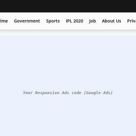
rime
Government
Sports
IPL 2020
Job
About Us
Priv
Your Responsive Ads code (Google Ads)