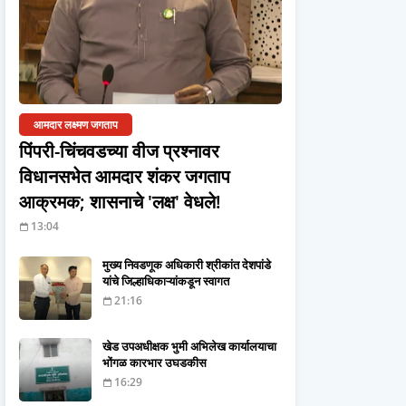
आमदार लक्ष्मण जगताप
पिंपरी-चिंचवडच्या वीज प्रश्नावर
विधानसभेत आमदार शंकर जगताप
आक्रमक; शासनाचे 'लक्ष' वेधले!
13:04
मुख्य निवडणूक अधिकारी श्रीकांत देशपांडे
यांचे जिल्हाधिकाऱ्यांकडून स्वागत
21:16
खेड उपअधीक्षक भुमी अभिलेख कार्यालयाचा
भोंगळ कारभार उघडकीस
16:29