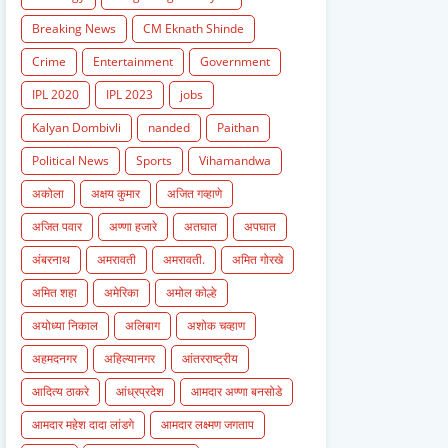
Breaking News
CM Eknath Shinde
Crime
Entertainment
Government
IPL 2020
IPL 2023
jobs
Kalyan Dombivli
nanded
Paithan
Political News
Sports
Vihamandwa
अकोला
अक्षय कुमार
अजित गव्हाणे
अजित पवार
अण्णा हजारे
अतघात
अपघात
अंबरनाथ
अमरावती
अमरावती.
अमित गोरखे
अमित शहा
अमेरिका
अमोल कोल्हे
अयोध्या निकाल
अलिबाग
अशोक चव्हाण
अहमदनगर
अहिल्यानगर
आंतरराष्ट्रीय
आदित्य ठाकरे
आंध्रप्रदेश
आमदार अण्णा बनसोडे
आमदार महेश दादा लांडगे
आमदार लक्ष्मण जगताप