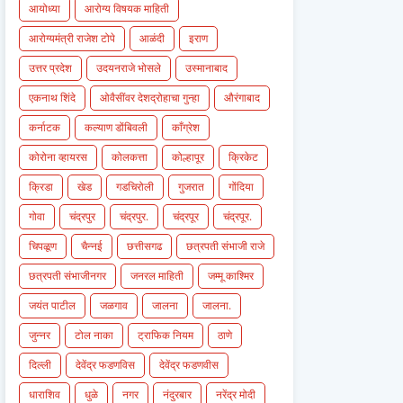
आयोध्या
आरोग्य विषयक माहिती
आरोग्यमंत्री राजेश टोपे
आळंदी
इराण
उत्तर प्रदेश
उदयनराजे भोसले
उस्मानाबाद
एकनाथ शिंदे
ओवैसींवर देशद्रोहाचा गुन्हा
औरंगाबाद
कर्नाटक
कल्याण डोंबिवली
काँग्रेश
कोरोना व्हायरस
कोलकत्ता
कोल्हापूर
क्रिकेट
क्रिडा
खेड
गडचिरोली
गुजरात
गोंदिया
गोवा
चंद्रपुर
चंद्रपुर.
चंद्रपूर
चंद्रपूर.
चिपळूण
चैन्नई
छत्तीसगढ
छत्रपती संभाजी राजे
छत्रपती संभाजीनगर
जनरल माहिती
जम्मू काश्मिर
जयंत पाटील
जळगाव
जालना
जालना.
जुन्नर
टोल नाका
ट्राफिक नियम
ठाणे
दिल्ली
देवेंद्र फडणविस
देवेंद्र फडणवीस
धाराशिव
धुळे
नगर
नंदुरबार
नरेंद्र मोदी