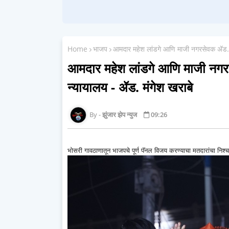
Home
भाजप
आमदार महेश लांडगे आणि माजी नगरसेवक ॲड. नित
आमदार महेश लांडगे आणि माजी नगरसे
न्यायालय - ॲड. मंगेश खराबे
झुंजार झेप न्युज
09:26
भोसरी गावठाणातून भाजपचे पूर्ण पॅनल विजय करण्याचा मतदारांचा निश