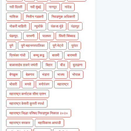
नवी दिल्ली
नवी मुंबई
नागपूर
नांदेड
नाशिक
नितीन गडकरी
निवडणुक अधिकारी
नोकरी माहिती
न्यूयॉर्क
पंकजा मुंडे
पंढरपूर
पंढरपूर.
परभणी
पालघर
पिंपरी चिंचवड
पुणे
पुणे महानगरपालिका
पुणे मेट्रो
पुरंदर
प्रियंका गांधी
बच्चू कडू
बातमी
बारामती
बाळासाहेब ठाकरे जयंती
बिहार
बीड
बुलढाणा
बेंगळुरू
बेळगाव
भंडारा
भाजप
भोपाळ
भोसरी
मनसे
मनोरंजन
महाराष्ट्र
महाराष्ट्र कर्नाटक सीमा प्रश्न
महाराष्ट्र केशरी कुस्ती स्पर्धा
महाराष्ट्र जिल्हा परिषद निवडणुक निकाल २०२०
महाराष्ट्र सरकार
महाविकास आघाडी