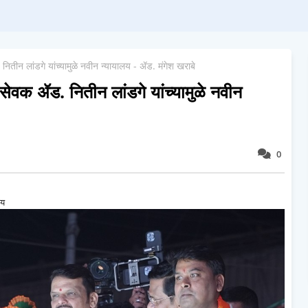
ीन लांडगे यांच्यामुळे नवीन न्यायालय - ॲड. मंगेश खराबे
वक ॲड. नितीन लांडगे यांच्यामुळे नवीन
0
्चय