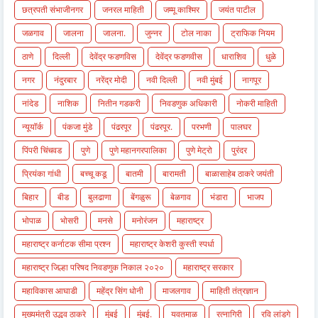
छत्रपती संभाजीनगर
जनरल माहिती
जम्मू काश्मिर
जयंत पाटील
जळगाव
जालना
जालना.
जुन्नर
टोल नाका
ट्राफिक नियम
ठाणे
दिल्ली
देवेंद्र फडणविस
देवेंद्र फडणवीस
धाराशिव
धुळे
नगर
नंदुरबार
नरेंद्र मोदी
नवी दिल्ली
नवी मुंबई
नागपूर
नांदेड
नाशिक
नितीन गडकरी
निवडणुक अधिकारी
नोकरी माहिती
न्यूयॉर्क
पंकजा मुंडे
पंढरपूर
पंढरपूर.
परभणी
पालघर
पिंपरी चिंचवड
पुणे
पुणे महानगरपालिका
पुणे मेट्रो
पुरंदर
प्रियंका गांधी
बच्चू कडू
बातमी
बारामती
बाळासाहेब ठाकरे जयंती
बिहार
बीड
बुलढाणा
बेंगळुरू
बेळगाव
भंडारा
भाजप
भोपाळ
भोसरी
मनसे
मनोरंजन
महाराष्ट्र
महाराष्ट्र कर्नाटक सीमा प्रश्न
महाराष्ट्र केशरी कुस्ती स्पर्धा
महाराष्ट्र जिल्हा परिषद निवडणुक निकाल २०२०
महाराष्ट्र सरकार
महाविकास आघाडी
महेंद्र सिंग धोनी
माजलगाव
माहिती तंत्रज्ञान
मुख्यमंत्री उद्धव ठाकरे
मुंबई
मुंबई.
यवतमाळ
रत्नागिरी
रवि लांडगे