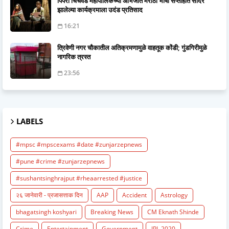
पिंपरी चिंचवड महापालिकेच्या अभिजात मराठी भाषा सप्ताहात सादर
झालेल्या कार्यक्रमाला उदंड प्रतिसाद
16:21
त्रिवेणी नगर चौकातील अतिक्रमणामुळे वाहतूक कोंडी; गुंडगिरीमुळे
नागरिक त्रस्त
23:56
LABELS
#mpsc #mpscexams #date #zunjarzepnews
#pune #crime #zunjarzepnews
#sushantsinghrajput #rheaarrested #justice
२६ जानेवारी - प्रजासत्ताक दिन
AAP
Accident
Astrology
bhagatsingh koshyari
Breaking News
CM Eknath Shinde
Crime
Entertainment
Government
IPL 2020