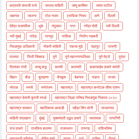
छत्रपती संभाजी राजे
जनरल माहिती
जम्मू काश्मिर
जयंत पाटील
जळगाव
जालना
टोल नाका
ट्राफिक नियम
ठाणे
दिल्ली
देवेंद्र फडणविस
धुळे
नंदुरबार
नगर
नरेंद्र मोदी
नवी दिल्ली
नवी मुंबई
नांदेड
नागपूर
नाशिक
नितीन गडकरी
निवडणुक अधिकारी
नोकरी माहिती
पंकजा मुंडे
पंढरपूर
परभणी
पालघर
पिंपरी चिंचवड
पुणे
पुणे महानगरपालिका
पुणे मेट्रो
पुरंदर
प्रियंका गांधी
बच्चू कडू
बातमी
बारामती
बाळासाहेब ठाकरे जयंती
बिहार
बीड
बुलढाणा
बेंगळुरू
बेळगाव
भंडारा
भाजप
भोपाळ
मनसे
मनोरंजन
महाराष्ट्र
महाराष्ट्र कर्नाटक सीमा प्रश्न
महाराष्ट्र केशरी कुस्ती स्पर्धा
महाराष्ट्र जिल्हा परिषद निवडणुक निकाल २०२०
महाराष्ट्र सरकार
महाविकास आघाडी
महेंद्र सिंग धोनी
माजलगाव
माहिती तंत्रज्ञान
मुंबई
मुख्यमंत्री उद्धव ठाकरे
यवतमाळ
रत्नागिरी
राज ठाकरे
राजकिय बातम्या
राजस्थान
रायगड
राशिभविष्य
राष्ट्रवादी काँग्रेस
रोहित शर्मा
लातूर
वर्धा
वाशिम
विदर्भ