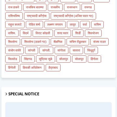
राज ठाकरे
राजकिय बातम्या
राजकीय
राजस्थान
रायगड
राशिभविष्य
राष्ट्रवादी काँग्रेस
राष्ट्रवादी काँग्रेस (अजित पवार गट)
राहुल कलाटे
रोहित शर्मा
लक्ष्मण जगताप
लातूर
वर्धा
वाशिम
वाशिम.
विदर्भ
विराट कोहली
शरद पवार
शिर्डी
शिवभोजन
शिवसेना
शिवसेना (ठाकरे गट)
शैक्षणिक
सचिन तेंडुलकर
संजय राउत
संजोग वाघेरे
सांगली
सांगली.
सांगोला
सातारा
सिंधुदुर्ग
सिल्लोड
सिंहगड
सुप्रिया सुळे
सोलापुर
सोलापूर
हिंगोला
हिंगोली
हिवाळी अधिवेशन
हैद्राबाद
SPECIAL NOTICE