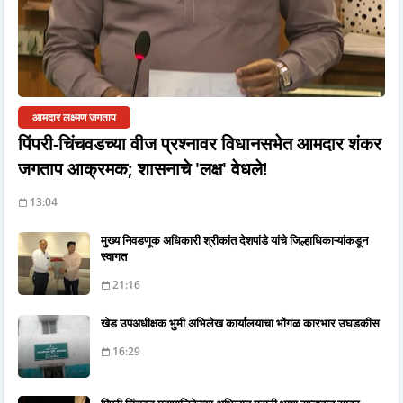
आमदार लक्ष्मण जगताप
पिंपरी-चिंचवडच्या वीज प्रश्नावर विधानसभेत आमदार शंकर
जगताप आक्रमक; शासनाचे 'लक्ष' वेधले!
13:04
मुख्य निवडणूक अधिकारी श्रीकांत देशपांडे यांचे जिल्हाधिकाऱ्यांकडून
स्वागत
21:16
खेड उपअधीक्षक भुमी अभिलेख कार्यालयाचा भोंगळ कारभार उघडकीस
16:29