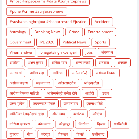
#mpsc #mpscexams #date #zunjarzepnews
#pune #crime #zunjarzepnews
#sushantsinghrajput #rheaarrested #justice
Accident
Astrology
Breaking News
Crime
Entertainment
Government
IPL 2020
Political News
Sports
Vihamandwa
bhagatsingh koshyari
jobs
अंबरनाथ
अकोला
अक्षय कुमार
अजित पवार
अण्णा हजारे
अतघात
अपघात
अमरावती
अमित शहा
अमेरिका
अमोल कोल्हे
अयोध्या निकाल
अशोक चव्हाण
अहमदनगर
आंतरराष्ट्रीय
आंध्रप्रदेश
आरोग्य विषयक माहिती
आरोग्यमंत्री राजेश टोपे
आळंदी
इराण
उत्तर प्रदेश
उदयनराजे भोसले
उस्मानाबाद
एकनाथ शिंदे
ओवैसींवर देशद्रोहाचा गुन्हा
औरंगाबाद
कर्नाटक
काँग्रेश
कोरोना व्हायरस
कोलकत्ता
कोल्हापूर
क्रिकेट
क्रिडा
गडचिरोली
गुजरात
गोवा
चंद्रपूर
चिपळूण
चैन्नई
छत्तीसगढ