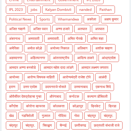
IPL 2023
jobs
Kalyan Dombivli
nanded
Paithan
Political News
Sports
Vihamandwa
अकोला
अक्षय कुमार
अजित गव्हाणे
अजित पवार
अण्णा हजारे
अतघात
अपघात
अंबरनाथ
अमरावती
अमरावती.
अमित गोरखे
अमित शहा
अमेरिका
अमोल कोल्हे
अयोध्या निकाल
अलिबाग
अशोक चव्हाण
अहमदनगर
अहिल्यानगर
आंतरराष्ट्रीय
आदित्य ठाकरे
आंध्रप्रदेश
आमदार अण्णा बनसोडे
आमदार महेश दादा लांडगे
आमदार लक्ष्मण जगताप
आयोध्या
आरोग्य विषयक माहिती
आरोग्यमंत्री राजेश टोपे
आळंदी
इराण
उत्तर प्रदेश
उदयनराजे भोसले
उस्मानाबाद
एकनाथ शिंदे
ओवैसींवर देशद्रोहाचा गुन्हा
औरंगाबाद
कर्नाटक
कल्याण डोंबिवली
काँग्रेश
कोरोना व्हायरस
कोलकत्ता
कोल्हापूर
क्रिकेट
क्रिडा
खेड
गडचिरोली
गुजरात
गोंदिया
गोवा
चंद्रपुर
चंद्रपुर.
चंद्रपूर
चंद्रपूर.
चिपळूण
चैन्नई
छत्तीसगढ
छत्रपती संभाजी राजे