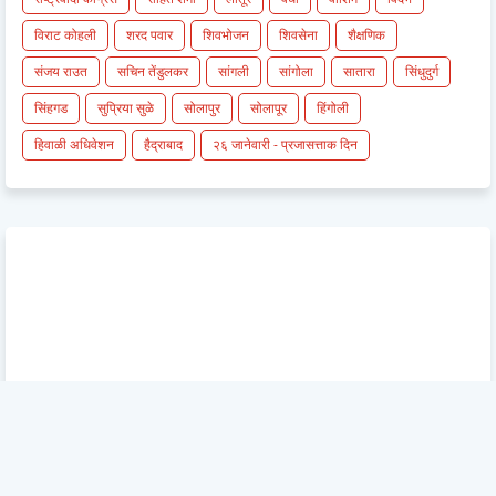
विराट कोहली
शरद पवार
शिवभोजन
शिवसेना
शैक्षणिक
संजय राउत
सचिन तेंडुलकर
सांगली
सांगोला
सातारा
सिंधुदुर्ग
सिंहगड
सुप्रिया सुळे
सोलापुर
सोलापूर
हिंगोली
हिवाळी अधिवेशन
हैद्राबाद
२६ जानेवारी - प्रजासत्ताक दिन