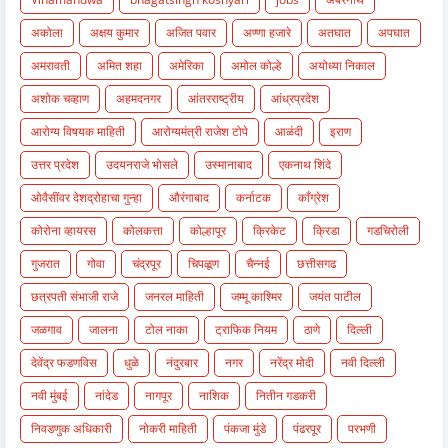
अकोला
अक्षय कुमार
अजित पवार
अण्णा हजारे
अतघात
अपघात
अमरावती
अमित शहा
अमेरिका
अमोल कोल्हे
अयोध्या निकाल
अशोक चव्हाण
अहमदनगर
आंतरराष्ट्रीय
आंध्रप्रदेश
आरोग्य विषयक माहिती
आरोग्यमंत्री राजेश टोपे
आळंदी
इराण
उत्तर प्रदेश
उदयनराजे भोसले
उस्मानाबाद
एकनाथ शिंदे
ओवैसींवर देशद्रोहाचा गुन्हा
औरंगाबाद
कर्नाटक
काँग्रेश
कोरोना व्हायरस
कोलकत्ता
कोल्हापूर
क्रिकेट
क्रिडा
गडचिरोली
गुजरात
गोवा
चंद्रपूर
चिपळूण
चैन्नई
छत्तीसगढ
छत्रपती संभाजी राजे
जनरल माहिती
जम्मू काश्मिर
जयंत पाटील
जळगाव
जालना
टोल नाका
ट्राफिक नियम
ठाणे
दिल्ली
देवेंद्र फडणविस
धुळे
नंदुरबार
नगर
नरेंद्र मोदी
नवी दिल्ली
नवी मुंबई
नांदेड
नागपूर
नाशिक
नितीन गडकरी
निवडणुक अधिकारी
नोकरी माहिती
पंकजा मुंडे
पंढरपूर
परभणी