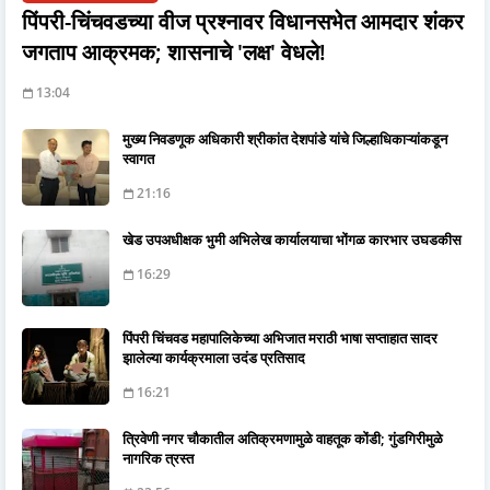
पिंपरी-चिंचवडच्या वीज प्रश्नावर विधानसभेत आमदार शंकर
जगताप आक्रमक; शासनाचे 'लक्ष' वेधले!
13:04
मुख्य निवडणूक अधिकारी श्रीकांत देशपांडे यांचे जिल्हाधिकाऱ्यांकडून
स्वागत
21:16
खेड उपअधीक्षक भुमी अभिलेख कार्यालयाचा भोंगळ कारभार उघडकीस
16:29
पिंपरी चिंचवड महापालिकेच्या अभिजात मराठी भाषा सप्ताहात सादर
झालेल्या कार्यक्रमाला उदंड प्रतिसाद
16:21
त्रिवेणी नगर चौकातील अतिक्रमणामुळे वाहतूक कोंडी; गुंडगिरीमुळे
नागरिक त्रस्त