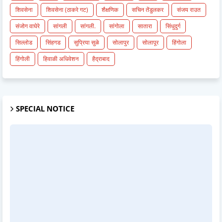
शिवसेना
शिवसेना (ठाकरे गट)
शैक्षणिक
सचिन तेंडुलकर
संजय राउत
संजोग वाघेरे
सांगली
सांगली.
सांगोला
सातारा
सिंधुदुर्ग
सिल्लोड
सिंहगड
सुप्रिया सुळे
सोलापुर
सोलापूर
हिंगोला
हिंगोली
हिवाळी अधिवेशन
हैद्राबाद
SPECIAL NOTICE