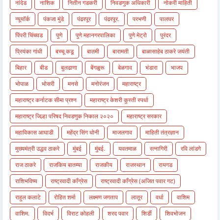
नांदेड
नाशिक
नितीन गडकरी
निवडणुक अधिकारी
नोकरी माहिती
न्यूयॉर्क
पंकजा मुंडे
पंढरपूर
पंढरपूर.
परभणी
पालघर
पिंपरी चिंचवड
पुणे
पुणे महानगरपालिका
पुणे मेट्रो
पुरंदर
प्रियंका गांधी
बच्चू कडू
बातमी
बारामती
बाळासाहेब ठाकरे जयंती
बिहार
बीड
बुलढाणा
बेंगळुरू
बेळगाव
भंडारा
भाजप
भोपाळ
भोसरी
मनसे
मनोरंजन
महाराष्ट्र
महाराष्ट्र कर्नाटक सीमा प्रश्न
महाराष्ट्र केशरी कुस्ती स्पर्धा
महाराष्ट्र जिल्हा परिषद निवडणुक निकाल २०२०
महाराष्ट्र सरकार
महाविकास आघाडी
महेंद्र सिंग धोनी
माजलगाव
माहिती तंत्रज्ञान
मुख्यमंत्री उद्धव ठाकरे
मुंबई
मुंबई.
यवतमाळ
रत्नागिरी
रवि लांडगे
राज ठाकरे
राजकिय बातम्या
राजकीय
राजस्थान
रायगड
राशिभविष्य
राष्ट्रवादी काँग्रेस
राष्ट्रवादी काँग्रेस (अजित पवार गट)
राहुल कलाटे
रोहित शर्मा
लक्ष्मण जगताप
लातूर
वर्धा
वाशिम
वाशिम.
विदर्भ
विराट कोहली
शरद पवार
शिर्डी
शिवभोजन