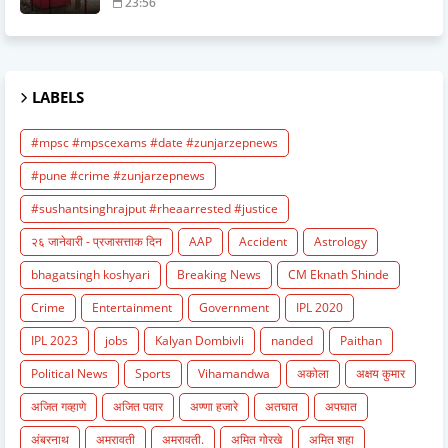
23:56
LABELS
#mpsc #mpscexams #date #zunjarzepnews
#pune #crime #zunjarzepnews
#sushantsinghrajput #rheaarrested #justice
२६ जानेवारी - प्रजासत्ताक दिन
AAP
Accident
Astrology
bhagatsingh koshyari
Breaking News
CM Eknath Shinde
Crime
Entertainment
Government
IPL 2020
IPL 2023
jobs
Kalyan Dombivli
nanded
Paithan
Political News
Sports
Vihamandwa
अकोला
अक्षय कुमार
अजित गव्हाणे
अजित पवार
अण्णा हजारे
अतघात
अपघात
अंबरनाथ
अमरावती
अमरावती.
अमित गोरखे
अमित शहा