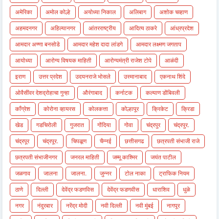
अमेरिका
अमोल कोल्हे
अयोध्या निकाल
अलिबाग
अशोक चव्हाण
अहमदनगर
अहिल्यानगर
आंतरराष्ट्रीय
आदित्य ठाकरे
आंध्रप्रदेश
आमदार अण्णा बनसोडे
आमदार महेश दादा लांडगे
आमदार लक्ष्मण जगताप
आयोध्या
आरोग्य विषयक माहिती
आरोग्यमंत्री राजेश टोपे
आळंदी
इराण
उत्तर प्रदेश
उदयनराजे भोसले
उस्मानाबाद
एकनाथ शिंदे
ओवैसींवर देशद्रोहाचा गुन्हा
औरंगाबाद
कर्नाटक
कल्याण डोंबिवली
काँग्रेश
कोरोना व्हायरस
कोलकत्ता
कोल्हापूर
क्रिकेट
क्रिडा
खेड
गडचिरोली
गुजरात
गोंदिया
गोवा
चंद्रपुर
चंद्रपुर.
चंद्रपूर
चंद्रपूर.
चिपळूण
चैन्नई
छत्तीसगढ
छत्रपती संभाजी राजे
छत्रपती संभाजीनगर
जनरल माहिती
जम्मू काश्मिर
जयंत पाटील
जळगाव
जालना
जालना.
जुन्नर
टोल नाका
ट्राफिक नियम
ठाणे
दिल्ली
देवेंद्र फडणविस
देवेंद्र फडणवीस
धाराशिव
धुळे
नगर
नंदुरबार
नरेंद्र मोदी
नवी दिल्ली
नवी मुंबई
नागपूर