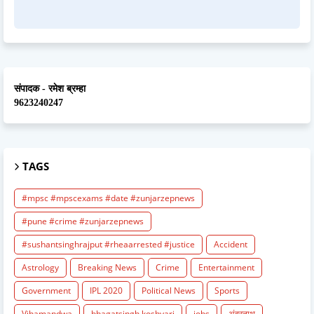
संपादक - रमेश ब्रम्हा
9623240247
TAGS
#mpsc #mpscexams #date #zunjarzepnews
#pune #crime #zunjarzepnews
#sushantsinghrajput #rheaarrested #justice
Accident
Astrology
Breaking News
Crime
Entertainment
Government
IPL 2020
Political News
Sports
Vihamandwa
bhagatsingh koshyari
jobs
अंबरनाथ