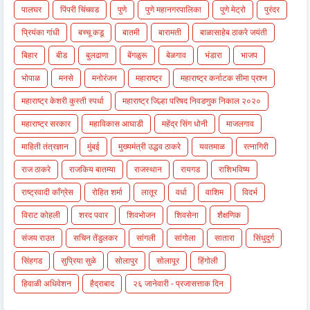
पालघर
पिंपरी चिंचवड
पुणे
पुणे महानगरपालिका
पुणे मेट्रो
पुरंदर
प्रियंका गांधी
बच्चू कडू
बातमी
बारामती
बाळासाहेब ठाकरे जयंती
बिहार
बीड
बुलढाणा
बेंगळुरू
बेळगाव
भंडारा
भाजप
भोपाळ
मनसे
मनोरंजन
महाराष्ट्र
महाराष्ट्र कर्नाटक सीमा प्रश्न
महाराष्ट्र केशरी कुस्ती स्पर्धा
महाराष्ट्र जिल्हा परिषद निवडणुक निकाल २०२०
महाराष्ट्र सरकार
महाविकास आघाडी
महेंद्र सिंग धोनी
माजलगाव
माहिती तंत्रज्ञान
मुंबई
मुख्यमंत्री उद्धव ठाकरे
यवतमाळ
रत्नागिरी
राज ठाकरे
राजकिय बातम्या
राजस्थान
रायगड
राशिभविष्य
राष्ट्रवादी काँग्रेस
रोहित शर्मा
लातूर
वर्धा
वाशिम
विदर्भ
विराट कोहली
शरद पवार
शिवभोजन
शिवसेना
शैक्षणिक
संजय राउत
सचिन तेंडुलकर
सांगली
सांगोला
सातारा
सिंधुदुर्ग
सिंहगड
सुप्रिया सुळे
सोलापुर
सोलापूर
हिंगोली
हिवाळी अधिवेशन
हैद्राबाद
२६ जानेवारी - प्रजासत्ताक दिन