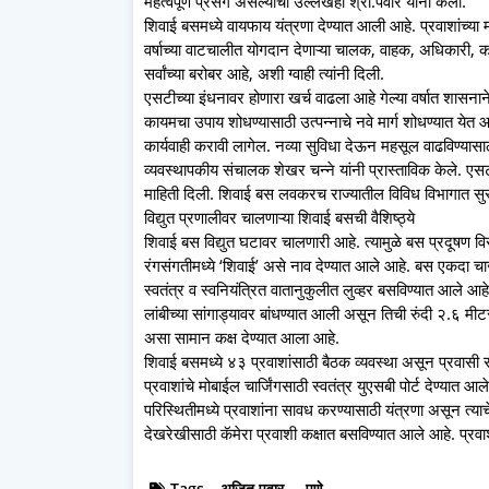
महत्वपूर्ण प्रसंग असल्याचा उल्लेखही श्री.पवार यांनी केला.
शिवाई बसमध्ये वायफाय यंत्रणा देण्यात आली आहे. प्रवाशांच्
वर्षाच्या वाटचालीत योगदान देणाऱ्या चालक, वाहक, अधिकारी, कर्म
सर्वांच्या बरोबर आहे, अशी ग्वाही त्यांनी दिली.
एसटीच्या इंधनावर होणारा खर्च वाढला आहे गेल्या वर्षात शास
कायमचा उपाय शोधण्यासाठी उत्पन्नाचे नवे मार्ग शोधण्यात येत 
कार्यवाही करावी लागेल. नव्या सुविधा देऊन महसूल वाढविण्यासा
व्यवस्थापकीय संचालक शेखर चन्ने यांनी प्रास्ताविक केले. एसट
माहिती दिली. शिवाई बस लवकरच राज्यातील विविध विभागात सुरू
विद्युत प्रणालीवर चालणाऱ्या शिवाई बसची वैशिष्ठ्ये
शिवाई बस विद्युत घटावर चालणारी आहे. त्यामुळे बस प्रदूषण 
रंगसंगतीमध्ये ‘शिवाई’ असे नाव देण्यात आले आहे. बस एकदा चार
स्वतंत्र व स्वनियंत्रित वातानुकुलीत लुव्हर बसविण्यात आले आह
लांबीच्या सांगाड्यावर बांधण्यात आली असून तिची रुंदी २.६ म
असा सामान कक्ष देण्यात आला आहे.
शिवाई बसमध्ये ४३ प्रवाशांसाठी बैठक व्यवस्था असून प्रवासी सीट
प्रवाशांचे मोबाईल चार्जिंगसाठी स्वतंत्र युएसबी पोर्ट देण्या
परिस्थितीमध्ये प्रवाशांना सावध करण्यासाठी यंत्रणा असून त्
देखरेखीसाठी कॅमेरा प्रवाशी कक्षात बसविण्यात आले आहे. प्रव
Tags
अजित पवार
पुणे