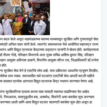
 बदल केले असून महामंडळाच्या बसच्या माध्यमातून सुरक्षित अणि गुणवत्तापूर्ण सेवा
्यमंत्री अजित पवार यांनी केले. स्वारगेट बसस्थानक येथे आयोजित महाराष्ट्र राज्य
भारंभ आणि विद्युत प्रभारक केंद्राच्या उद्घाटन प्रसंगी ते बोलत होते. कार्यक्रमाला
ॉ.नीलम गोऱ्हे, परिवहन विभागाचे अपर मुख्य सचिव आशिष कुमार सिंह, परिवहन
परिवहन आयुक्त अविनाश ढाकणे, विभागीय आयुक्त सौरभ राव, जिल्हाधिकारी डॉ.राजेश
 होते.
ा सुरक्षित सेवा देणे हे एसटीचे ध्येय आहे. याच उद्दीष्टावर आधारीत प्रदूषण विरहीत,
सेवेचा लाभ घ्यावा. समाजातील सर्व घटकांना एसटीची सेवा आपली वाटली पाहीजे
या काळात प्रत्येक आगारात विद्युत प्रभारक केंद्र स्थापन करण्यात येणार आहे.
ना सुरक्षितरित्या प्रवास करता यावा यासाठी व्यवस्था वाढविण्यात येत आहेत.
े. निमआराम, वातानुकुलीत बस, अश्वमेध, शिवनेरी अशा बससेवा सुरू करण्यात
्ट करण्यात आली आणि आता विद्युत घटावर चालणारी बससेवा सुरू होत असून हा