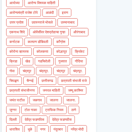
आयोध्या
आरोग्य विषयक माहिती
आरोग्यमंत्री राजेश टोपे
आळंदी
इराण
उत्तर प्रदेश
उदयनराजे भोसले
उस्मानाबाद
एकनाथ शिंदे
ओवैसींवर देशद्रोहाचा गुन्हा
औरंगाबाद
कर्नाटक
कल्याण डोंबिवली
काँग्रेश
कोरोना व्हायरस
कोलकत्ता
कोल्हापूर
क्रिकेट
क्रिडा
खेड
गडचिरोली
गुजरात
गोंदिया
गोवा
चंद्रपुर
चंद्रपुर.
चंद्रपूर
चंद्रपूर.
चिपळूण
चैन्नई
छत्तीसगढ
छत्रपती संभाजी राजे
छत्रपती संभाजीनगर
जनरल माहिती
जम्मू काश्मिर
जयंत पाटील
जळगाव
जालना
जालना.
जुन्नर
टोल नाका
ट्राफिक नियम
ठाणे
दिल्ली
देवेंद्र फडणविस
देवेंद्र फडणवीस
धाराशिव
धुळे
नगर
नंदुरबार
नरेंद्र मोदी