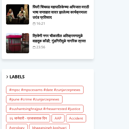
पिंपरी चिंचवड महापालिकेच्या अभिजात मराठी
भाषा सप्ताहात सादर झालेल्या कार्यक्रमाला
उदंड प्रतिसाद
16:21
त्रिवेणी नगर चौकातील अतिक्रमणामुळे
वाहतूक कोंडी; गुंडगिरीमुळे नागरिक त्रस्त
23:56
LABELS
#mpsc #mpscexams #date #zunjarzepnews
#pune #crime #zunjarzepnews
#sushantsinghrajput #rheaarrested #justice
२६ जानेवारी - प्रजासत्ताक दिन
AAP
Accident
Astrology
bhagatsingh koshyari