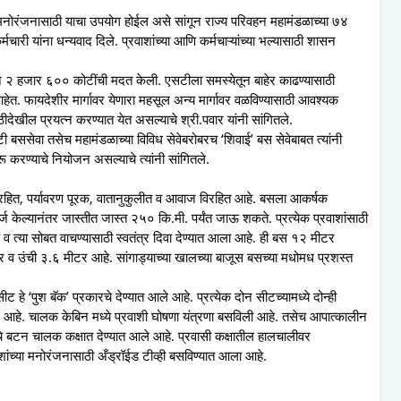
या मनोरंजनासाठी याचा उपयोग होईल असे सांगून राज्य परिवहन महामंडळाच्या ७४
चारी यांना धन्यवाद दिले. प्रवाशांच्या आणि कर्मचाऱ्यांच्या भल्यासाठी शासन
नाने २ हजार ६०० कोटींची मदत केली. एसटीला समस्येतून बाहेर काढण्यासाठी
आहेत. फायदेशीर मार्गावर येणारा महसूल अन्य मार्गावर वळविण्यासाठी आवश्यक
ठीदेखील प्रयत्न करण्यात येत असल्याचे श्री.पवार यांनी सांगितले.
ी बससेवा तसेच महामंडळाच्या विविध सेवेबरोबरच ‘शिवाई’ बस सेवेबाबत त्यांनी
 करण्याचे नियोजन असल्याचे त्यांनी सांगितले.
विरहित, पर्यावरण पूरक, वातानुकुलीत व आवाज विरहित आहे. बसला आकर्षक
्ज केल्यानंतर जास्तीत जास्त २५० कि.मी. पर्यंत जाऊ शकते. प्रत्येक प्रवाशांसाठी
े व त्या सोबत वाचण्यासाठी स्वतंत्र दिवा देण्यात आला आहे. ही बस १२ मीटर
ीटर व उंची ३.६ मीटर आहे. सांगाड्याच्या खालच्या बाजूस बसच्या मधोमध प्रशस्त
 हे ‘पुश बॅक’ प्रकारचे देण्यात आले आहे. प्रत्येक दोन सीटच्यामध्ये दोन्ही
त आले आहे. चालक केबिन मध्ये प्रवाशी घोषणा यंत्रणा बसविली आहे. तसेच आपात्कालीन
याचे बटन चालक कक्षात देण्यात आले आहे. प्रवासी कक्षातील हालचालीवर
ाशांच्या मनोरंजनासाठी अँड्रॉईड टीव्ही बसविण्यात आला आहे.