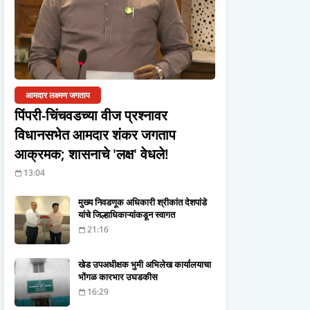
आमदार लक्ष्मण जगताप
पिंपरी-चिंचवडच्या वीज प्रश्नावर
विधानसभेत आमदार शंकर जगताप
आक्रमक; शासनाचे 'लक्ष' वेधले!
13:04
मुख्य निवडणूक अधिकारी श्रीकांत देशपांडे
यांचे जिल्हाधिकाऱ्यांकडून स्वागत
21:16
खेड उपअधीक्षक भुमी अभिलेख कार्यालयाचा
भोंगळ कारभार उघडकीस
16:29