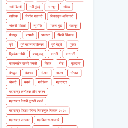
नवी दिल्ली
नवी मुंबई
नागपूर
नांदेड
नाशिक
नितीन गडकरी
निवडणुक अधिकारी
नोकरी माहिती
न्यूयॉर्क
पंकजा मुंडे
पंढरपूर
पंढरपूर.
परभणी
पालघर
पिंपरी चिंचवड
पुणे
पुणे महानगरपालिका
पुणे मेट्रो
पुरंदर
प्रियंका गांधी
बच्चू कडू
बातमी
बारामती
बाळासाहेब ठाकरे जयंती
बिहार
बीड
बुलढाणा
बेंगळुरू
बेळगाव
भंडारा
भाजप
भोपाळ
भोसरी
मनसे
मनोरंजन
महाराष्ट्र
महाराष्ट्र कर्नाटक सीमा प्रश्न
महाराष्ट्र केशरी कुस्ती स्पर्धा
महाराष्ट्र जिल्हा परिषद निवडणुक निकाल २०२०
महाराष्ट्र सरकार
महाविकास आघाडी