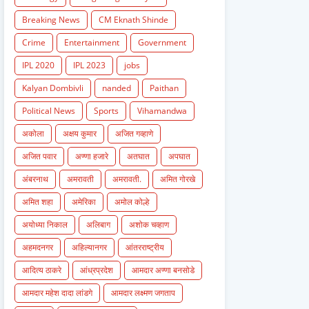
Breaking News
CM Eknath Shinde
Crime
Entertainment
Government
IPL 2020
IPL 2023
jobs
Kalyan Dombivli
nanded
Paithan
Political News
Sports
Vihamandwa
अकोला
अक्षय कुमार
अजित गव्हाणे
अजित पवार
अण्णा हजारे
अतघात
अपघात
अंबरनाथ
अमरावती
अमरावती.
अमित गोरखे
अमित शहा
अमेरिका
अमोल कोल्हे
अयोध्या निकाल
अलिबाग
अशोक चव्हाण
अहमदनगर
अहिल्यानगर
आंतरराष्ट्रीय
आदित्य ठाकरे
आंध्रप्रदेश
आमदार अण्णा बनसोडे
आमदार महेश दादा लांडगे
आमदार लक्ष्मण जगताप