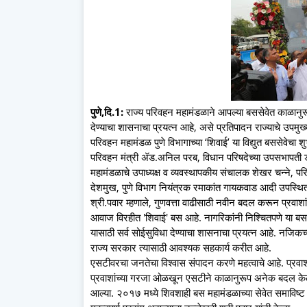
पुणे,दि.1:
राज्य परिवहन महामंडळाने आपल्या बससेवेत काळानुरूप
देण्याचा शासनाचा प्रयत्न आहे, असे प्रतिपादन राज्याचे उपमुख
परिवहन महामंडळ पुणे विभागाच्या ‘शिवाई’ या विद्युत बससेवेचा शु
परिवहन मंत्री ॲड.अनिल परब, विधान परिषदेच्या उपसभापती ड
महामंडळाचे उपाध्यक्ष व व्यवस्थापकीय संचालक शेखर चन्ने, 
देशमुख, पुणे विभाग नियंत्रक रमाकांत गायकवाड आदी उपस्थित
श्री.पवार म्हणाले, गुणवत्ता वाढीसाठी नवीन बदल करून प्रवाशांन
आवाज विरहीत 'शिवाई' बस आहे. नागरिकांनी निश्चितपणे या बस
यासाठी सर्व सोईसुविधा देण्याचा शासनाचा प्रयत्न आहे. नजिकच्
राज्य सरकार त्यासाठी आवश्यक सहकार्य करीत आहे.
एसटीवरचा जनतेचा विश्वास संपादन करणे महत्वाचे आहे. प्रवाशां
प्रवाशांच्या गरजा ओळखून एसटीने काळानुरूप अनेक बदल केल
आल्या. २०१७ मध्ये शिवशाही बस महामंडळाच्या सेवेत समाविष