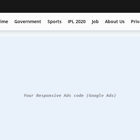
rime
Government
Sports
IPL 2020
Job
About Us
Priv
Your Responsive Ads code (Google Ads)