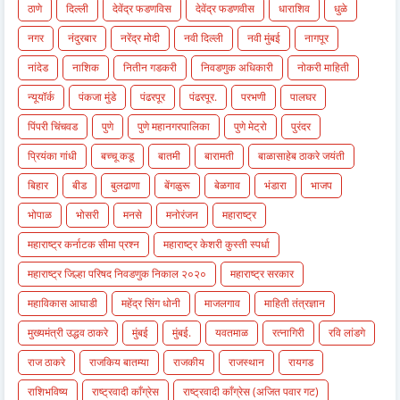
ठाणे
दिल्ली
देवेंद्र फडणविस
देवेंद्र फडणवीस
धाराशिव
धुळे
नगर
नंदुरबार
नरेंद्र मोदी
नवी दिल्ली
नवी मुंबई
नागपूर
नांदेड
नाशिक
नितीन गडकरी
निवडणुक अधिकारी
नोकरी माहिती
न्यूयॉर्क
पंकजा मुंडे
पंढरपूर
पंढरपूर.
परभणी
पालघर
पिंपरी चिंचवड
पुणे
पुणे महानगरपालिका
पुणे मेट्रो
पुरंदर
प्रियंका गांधी
बच्चू कडू
बातमी
बारामती
बाळासाहेब ठाकरे जयंती
बिहार
बीड
बुलढाणा
बेंगळुरू
बेळगाव
भंडारा
भाजप
भोपाळ
भोसरी
मनसे
मनोरंजन
महाराष्ट्र
महाराष्ट्र कर्नाटक सीमा प्रश्न
महाराष्ट्र केशरी कुस्ती स्पर्धा
महाराष्ट्र जिल्हा परिषद निवडणुक निकाल २०२०
महाराष्ट्र सरकार
महाविकास आघाडी
महेंद्र सिंग धोनी
माजलगाव
माहिती तंत्रज्ञान
मुख्यमंत्री उद्धव ठाकरे
मुंबई
मुंबई.
यवतमाळ
रत्नागिरी
रवि लांडगे
राज ठाकरे
राजकिय बातम्या
राजकीय
राजस्थान
रायगड
राशिभविष्य
राष्ट्रवादी काँग्रेस
राष्ट्रवादी काँग्रेस (अजित पवार गट)