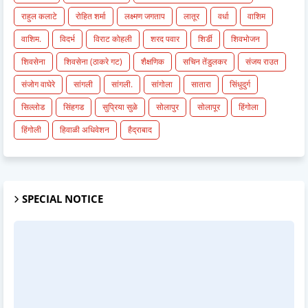
राहुल कलाटे
रोहित शर्मा
लक्ष्मण जगताप
लातूर
वर्धा
वाशिम
वाशिम.
विदर्भ
विराट कोहली
शरद पवार
शिर्डी
शिवभोजन
शिवसेना
शिवसेना (ठाकरे गट)
शैक्षणिक
सचिन तेंडुलकर
संजय राउत
संजोग वाघेरे
सांगली
सांगली.
सांगोला
सातारा
सिंधुदुर्ग
सिल्लोड
सिंहगड
सुप्रिया सुळे
सोलापुर
सोलापूर
हिंगोला
हिंगोली
हिवाळी अधिवेशन
हैद्राबाद
SPECIAL NOTICE