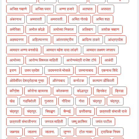
अजित गव्हाणे
अजित पवार
अण्णा हजारे
अतघात
अपघात
अंबरनाथ
अमरावती
अमरावती.
अमित गोरखे
अमित शहा
अमेरिका
अमोल कोल्हे
अयोध्या निकाल
अलिबाग
अशोक चव्हाण
अहमदनगर
अहिल्यानगर
आंतरराष्ट्रीय
आदित्य ठाकरे
आंध्रप्रदेश
आमदार अण्णा बनसोडे
आमदार महेश दादा लांडगे
आमदार लक्ष्मण जगताप
आयोध्या
आरोग्य विषयक माहिती
आरोग्यमंत्री राजेश टोपे
आळंदी
इराण
उत्तर प्रदेश
उदयनराजे भोसले
उस्मानाबाद
एकनाथ शिंदे
ओवैसींवर देशद्रोहाचा गुन्हा
औरंगाबाद
कर्नाटक
कल्याण डोंबिवली
काँग्रेश
कोरोना व्हायरस
कोलकत्ता
कोल्हापूर
क्रिकेट
क्रिडा
खेड
गडचिरोली
गुजरात
गोंदिया
गोवा
चंद्रपुर
चंद्रपुर.
चंद्रपूर
चंद्रपूर.
चिपळूण
चैन्नई
छत्तीसगढ
छत्रपती संभाजी राजे
छत्रपती संभाजीनगर
जनरल माहिती
जम्मू काश्मिर
जयंत पाटील
जळगाव
जालना
जालना.
जुन्नर
टोल नाका
ट्राफिक नियम