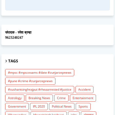
संपादक - रमेश ब्रम्हा
9623240247
TAGS
#mpsc #mpscexams #date #zunjarzepnews
#pune #crime #zunjarzepnews
#sushantsinghrajput #rheaarrested #justice
Accident
Astrology
Breaking News
Crime
Entertainment
Government
IPL 2020
Political News
Sports
Vihamandwa
bhagatsingh koshyari
jobs
अंबरनाथ