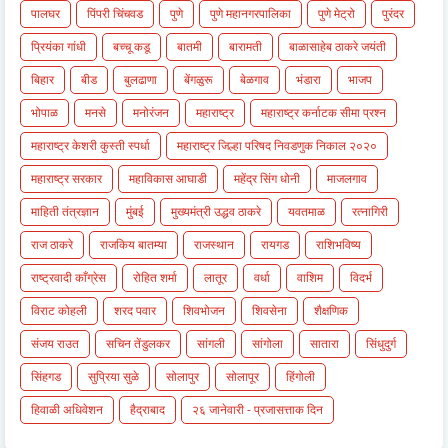
पालघर
पिंपरी चिंचवड
पुणे
पुणे महानगरपालिका
पुणे मेट्रो
पुरंदर
प्रियंका गांधी
बच्चू कडू
बातमी
बारामती
बाळासाहेब ठाकरे जयंती
बिहार
बीड
बुलढाणा
बेंगळुरू
बेळगाव
भंडारा
भाजप
भोपाळ
मनसे
मनोरंजन
महाराष्ट्र
महाराष्ट्र कर्नाटक सीमा प्रश्न
महाराष्ट्र केशरी कुस्ती स्पर्धा
महाराष्ट्र जिल्हा परिषद निवडणुक निकाल २०२०
महाराष्ट्र सरकार
महाविकास आघाडी
महेंद्र सिंग धोनी
माजलगाव
माहिती तंत्रज्ञान
मुंबई
मुख्यमंत्री उद्धव ठाकरे
यवतमाळ
रत्नागिरी
राज ठाकरे
राजकिय बातम्या
राजस्थान
रायगड
राशिभविष्य
राष्ट्रवादी काँग्रेस
रोहित शर्मा
लातूर
वर्धा
वाशिम
विदर्भ
विराट कोहली
शरद पवार
शिवभोजन
शिवसेना
शैक्षणिक
संजय राउत
सचिन तेंडुलकर
सांगली
सांगोला
सातारा
सिंधुदुर्ग
सिंहगड
सुप्रिया सुळे
सोलापुर
सोलापूर
हिंगोली
हिवाळी अधिवेशन
हैद्राबाद
२६ जानेवारी - प्रजासत्ताक दिन