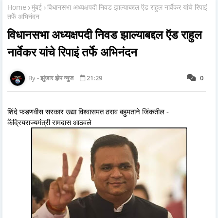
Home
मुंबई
विधानसभा अध्यक्षपदी निवड झाल्याबद्दल ऍड राहुल नार्वेकर यांचे रिपाइं
तर्फे अभिनंदन
विधानसभा अध्यक्षपदी निवड झाल्याबद्दल ऍड राहुल
नार्वेकर यांचे रिपाइं तर्फे अभिनंदन
झुंजार झेप न्युज
21:29
0
शिंदे फडणवीस सरकार उद्या विश्वासमत ठराव बहुमताने जिंकतील -
केंद्रियराज्यमंत्री रामदास आठवले