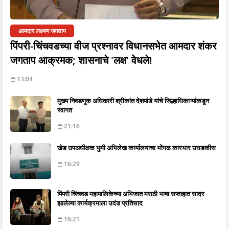
आमदार लक्ष्मण जगताप
पिंपरी-चिंचवडच्या वीज प्रश्नावर विधानसभेत आमदार शंकर
जगताप आक्रमक; शासनाचे 'लक्ष' वेधले!
13:04
मुख्य निवडणूक अधिकारी श्रीकांत देशपांडे यांचे जिल्हाधिकाऱ्यांकडून
स्वागत
21:16
खेड उपअधीक्षक भुमी अभिलेख कार्यालयाचा भोंगळ कारभार उघडकीस
16:29
पिंपरी चिंचवड महापालिकेच्या अभिजात मराठी भाषा सप्ताहात सादर
झालेल्या कार्यक्रमाला उदंड प्रतिसाद
16:21