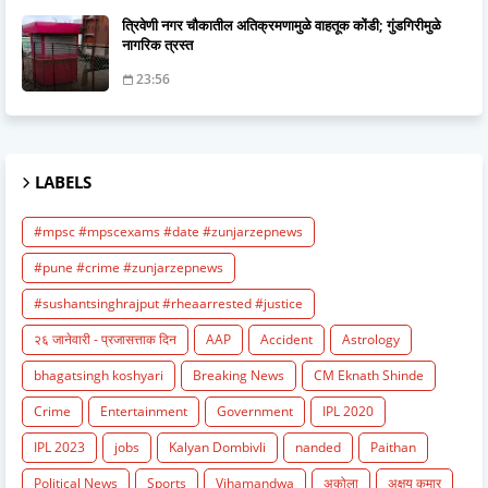
त्रिवेणी नगर चौकातील अतिक्रमणामुळे वाहतूक कोंडी; गुंडगिरीमुळे
नागरिक त्रस्त
23:56
LABELS
#mpsc #mpscexams #date #zunjarzepnews
#pune #crime #zunjarzepnews
#sushantsinghrajput #rheaarrested #justice
२६ जानेवारी - प्रजासत्ताक दिन
AAP
Accident
Astrology
bhagatsingh koshyari
Breaking News
CM Eknath Shinde
Crime
Entertainment
Government
IPL 2020
IPL 2023
jobs
Kalyan Dombivli
nanded
Paithan
Political News
Sports
Vihamandwa
अकोला
अक्षय कुमार