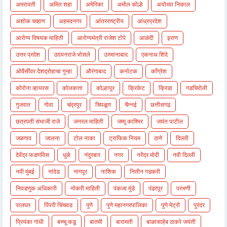
अमरावती
अमित शहा
अमेरिका
अमोल कोल्हे
अयोध्या निकाल
अशोक चव्हाण
अहमदनगर
आंतरराष्ट्रीय
आंध्रप्रदेश
आरोग्य विषयक माहिती
आरोग्यमंत्री राजेश टोपे
आळंदी
इराण
उत्तर प्रदेश
उदयनराजे भोसले
उस्मानाबाद
एकनाथ शिंदे
ओवैसींवर देशद्रोहाचा गुन्हा
औरंगाबाद
कर्नाटक
काँग्रेश
कोरोना व्हायरस
कोलकत्ता
कोल्हापूर
क्रिकेट
क्रिडा
गडचिरोली
गुजरात
गोवा
चंद्रपूर
चिपळूण
चैन्नई
छत्तीसगढ
छत्रपती संभाजी राजे
जनरल माहिती
जम्मू काश्मिर
जयंत पाटील
जळगाव
जालना
टोल नाका
ट्राफिक नियम
ठाणे
दिल्ली
देवेंद्र फडणविस
धुळे
नंदुरबार
नगर
नरेंद्र मोदी
नवी दिल्ली
नवी मुंबई
नांदेड
नागपूर
नाशिक
नितीन गडकरी
निवडणुक अधिकारी
नोकरी माहिती
पंकजा मुंडे
पंढरपूर
परभणी
पालघर
पिंपरी चिंचवड
पुणे
पुणे महानगरपालिका
पुणे मेट्रो
पुरंदर
प्रियंका गांधी
बच्चू कडू
बातमी
बारामती
बाळासाहेब ठाकरे जयंती