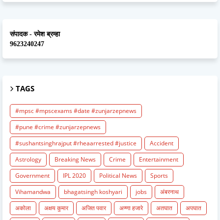
संपादक - रमेश ब्रम्हा
9623240247
TAGS
#mpsc #mpscexams #date #zunjarzepnews
#pune #crime #zunjarzepnews
#sushantsinghrajput #rheaarrested #justice
Accident
Astrology
Breaking News
Crime
Entertainment
Government
IPL 2020
Political News
Sports
Vihamandwa
bhagatsingh koshyari
jobs
अंबरनाथ
अकोला
अक्षय कुमार
अजित पवार
अण्णा हजारे
अतघात
अपघात