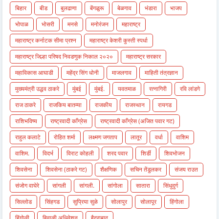
बिहार
बीड
बुलढाणा
बेंगळुरू
बेळगाव
भंडारा
भाजप
भोपाळ
भोसरी
मनसे
मनोरंजन
महाराष्ट्र
महाराष्ट्र कर्नाटक सीमा प्रश्न
महाराष्ट्र केशरी कुस्ती स्पर्धा
महाराष्ट्र जिल्हा परिषद निवडणुक निकाल २०२०
महाराष्ट्र सरकार
महाविकास आघाडी
महेंद्र सिंग धोनी
माजलगाव
माहिती तंत्रज्ञान
मुख्यमंत्री उद्धव ठाकरे
मुंबई
मुंबई.
यवतमाळ
रत्नागिरी
रवि लांडगे
राज ठाकरे
राजकिय बातम्या
राजकीय
राजस्थान
रायगड
राशिभविष्य
राष्ट्रवादी काँग्रेस
राष्ट्रवादी काँग्रेस (अजित पवार गट)
राहुल कलाटे
रोहित शर्मा
लक्ष्मण जगताप
लातूर
वर्धा
वाशिम
वाशिम.
विदर्भ
विराट कोहली
शरद पवार
शिर्डी
शिवभोजन
शिवसेना
शिवसेना (ठाकरे गट)
शैक्षणिक
सचिन तेंडुलकर
संजय राउत
संजोग वाघेरे
सांगली
सांगली.
सांगोला
सातारा
सिंधुदुर्ग
सिल्लोड
सिंहगड
सुप्रिया सुळे
सोलापुर
सोलापूर
हिंगोला
हिंगोली
हिवाळी अधिवेशन
हैद्राबाद