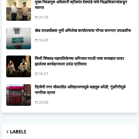
मुख्य निवडणूक अधिकारी श्रीकांत देशपांडे यांचे जिल्हाधिकाऱ्यांकडून
स्वागत
21:16
खेड उपअधीक्षक भुमी अभिलेख कार्यालयाचा भोंगळ कारभार उघडकीस
16:29
पिंपरी चिंचवड महापालिकेच्या अभिजात मराठी भाषा सप्ताहात सादर
झालेल्या कार्यक्रमाला उदंड प्रतिसाद
16:21
त्रिवेणी नगर चौकातील अतिक्रमणामुळे वाहतूक कोंडी; गुंडगिरीमुळे
नागरिक त्रस्त
23:56
LABELS