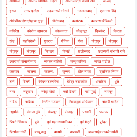
आयोध्या
आरोग्य विषयक माहिती
आरोग्यमंत्री राजेश टोपे
आळंदी
इराण
उत्तर प्रदेश
उदयनराजे भोसले
उस्मानाबाद
एकनाथ शिंदे
ओवैसींवर देशद्रोहाचा गुन्हा
औरंगाबाद
कर्नाटक
कल्याण डोंबिवली
काँग्रेश
कोरोना व्हायरस
कोलकत्ता
कोल्हापूर
क्रिकेट
क्रिडा
खेड
गडचिरोली
गुजरात
गोंदिया
गोवा
चंद्रपुर
चंद्रपुर.
चंद्रपूर
चंद्रपूर.
चिपळूण
चैन्नई
छत्तीसगढ
छत्रपती संभाजी राजे
छत्रपती संभाजीनगर
जनरल माहिती
जम्मू काश्मिर
जयंत पाटील
जळगाव
जालना
जालना.
जुन्नर
टोल नाका
ट्राफिक नियम
ठाणे
दिल्ली
देवेंद्र फडणविस
देवेंद्र फडणवीस
धाराशिव
धुळे
नगर
नंदुरबार
नरेंद्र मोदी
नवी दिल्ली
नवी मुंबई
नागपूर
नांदेड
नाशिक
नितीन गडकरी
निवडणुक अधिकारी
नोकरी माहिती
न्यूयॉर्क
पंकजा मुंडे
पंढरपूर
पंढरपूर.
परभणी
पालघर
पिंपरी चिंचवड
पुणे
पुणे महानगरपालिका
पुणे मेट्रो
पुरंदर
प्रियंका गांधी
बच्चू कडू
बातमी
बारामती
बाळासाहेब ठाकरे जयंती