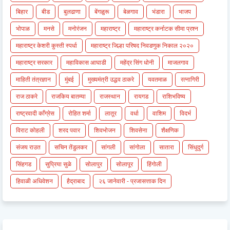
बिहार
बीड
बुलढाणा
बेंगळुरू
बेळगाव
भंडारा
भाजप
भोपाळ
मनसे
मनोरंजन
महाराष्ट्र
महाराष्ट्र कर्नाटक सीमा प्रश्न
महाराष्ट्र केशरी कुस्ती स्पर्धा
महाराष्ट्र जिल्हा परिषद निवडणुक निकाल २०२०
महाराष्ट्र सरकार
महाविकास आघाडी
महेंद्र सिंग धोनी
माजलगाव
माहिती तंत्रज्ञान
मुंबई
मुख्यमंत्री उद्धव ठाकरे
यवतमाळ
रत्नागिरी
राज ठाकरे
राजकिय बातम्या
राजस्थान
रायगड
राशिभविष्य
राष्ट्रवादी काँग्रेस
रोहित शर्मा
लातूर
वर्धा
वाशिम
विदर्भ
विराट कोहली
शरद पवार
शिवभोजन
शिवसेना
शैक्षणिक
संजय राउत
सचिन तेंडुलकर
सांगली
सांगोला
सातारा
सिंधुदुर्ग
सिंहगड
सुप्रिया सुळे
सोलापुर
सोलापूर
हिंगोली
हिवाळी अधिवेशन
हैद्राबाद
२६ जानेवारी - प्रजासत्ताक दिन