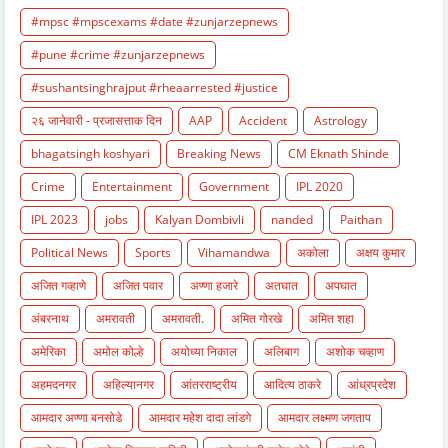
#mpsc #mpscexams #date #zunjarzepnews
#pune #crime #zunjarzepnews
#sushantsinghrajput #rheaarrested #justice
२६ जानेवारी - प्रजासत्ताक दिन
AAP
Accident
Astrology
bhagatsingh koshyari
Breaking News
CM Eknath Shinde
Crime
Entertainment
Government
IPL 2020
IPL 2023
jobs
Kalyan Dombivli
nanded
Paithan
Political News
Sports
Vihamandwa
अकोला
अक्षय कुमार
अजित गव्हाणे
अजित पवार
अण्णा हजारे
अतघात
अपघात
अंबरनाथ
अमरावती
अमरावती.
अमित गोरखे
अमित शहा
अमेरिका
अमोल कोल्हे
अयोध्या निकाल
अलिबाग
अशोक चव्हाण
अहमदनगर
अहिल्यानगर
आंतरराष्ट्रीय
आदित्य ठाकरे
आंध्रप्रदेश
आमदार अण्णा बनसोडे
आमदार महेश दादा लांडगे
आमदार लक्ष्मण जगताप