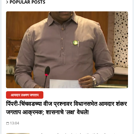
POPULAR POSTS
आमदार लक्ष्मण जगताप
पिंपरी-चिंचवडच्या वीज प्रश्नावर विधानसभेत आमदार शंकर
जगताप आक्रमक; शासनाचे 'लक्ष' वेधले!
13:04