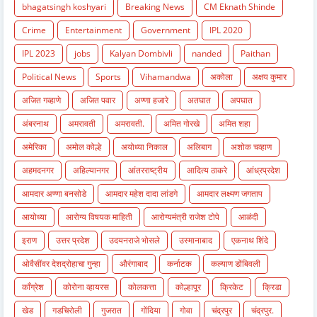
bhagatsingh koshyari
Breaking News
CM Eknath Shinde
Crime
Entertainment
Government
IPL 2020
IPL 2023
jobs
Kalyan Dombivli
nanded
Paithan
Political News
Sports
Vihamandwa
अकोला
अक्षय कुमार
अजित गव्हाणे
अजित पवार
अण्णा हजारे
अतघात
अपघात
अंबरनाथ
अमरावती
अमरावती.
अमित गोरखे
अमित शहा
अमेरिका
अमोल कोल्हे
अयोध्या निकाल
अलिबाग
अशोक चव्हाण
अहमदनगर
अहिल्यानगर
आंतरराष्ट्रीय
आदित्य ठाकरे
आंध्रप्रदेश
आमदार अण्णा बनसोडे
आमदार महेश दादा लांडगे
आमदार लक्ष्मण जगताप
आयोध्या
आरोग्य विषयक माहिती
आरोग्यमंत्री राजेश टोपे
आळंदी
इराण
उत्तर प्रदेश
उदयनराजे भोसले
उस्मानाबाद
एकनाथ शिंदे
ओवैसींवर देशद्रोहाचा गुन्हा
औरंगाबाद
कर्नाटक
कल्याण डोंबिवली
काँग्रेश
कोरोना व्हायरस
कोलकत्ता
कोल्हापूर
क्रिकेट
क्रिडा
खेड
गडचिरोली
गुजरात
गोंदिया
गोवा
चंद्रपुर
चंद्रपुर.