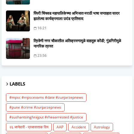
पिंपरी चिंचवड महापालिकेच्या अभिजात मराठी भाषा सप्ताहात सादर
झालेल्या कार्यक्रमाला उदंड प्रतिसाद
16:21
त्रिवेणी नगर चौकातील अतिक्रमणामुळे वाहतूक कोंडी; गुंडगिरीमुळे
नागरिक त्रस्त
23:56
LABELS
#mpsc #mpscexams #date #zunjarzepnews
#pune #crime #zunjarzepnews
#sushantsinghrajput #rheaarrested #justice
२६ जानेवारी - प्रजासत्ताक दिन
AAP
Accident
Astrology