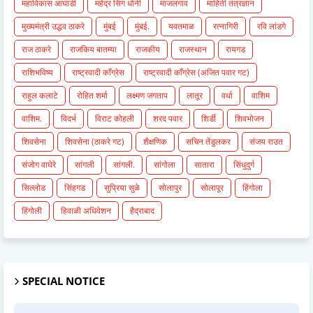
महाविकास आघाडी
महेंद्र सिंग धोनी
माजलगाव
माहिती तंत्रज्ञान
मुख्यमंत्री उद्धव ठाकरे
मुंबई
मुंबई.
यवतमाळ
रत्नागिरी
रवि लांडगे
राज ठाकरे
राजकिय बातम्या
राजकीय
राजस्थान
रायगड
राशिभविष्य
राष्ट्रवादी काँग्रेस
राष्ट्रवादी काँग्रेस (अजित पवार गट)
राहुल कलाटे
रोहित शर्मा
लक्ष्मण जगताप
लातूर
वर्धा
वाशिम
वाशिम.
विदर्भ
विराट कोहली
शरद पवार
शिर्डी
शिवभोजन
शिवसेना
शिवसेना (ठाकरे गट)
शैक्षणिक
सचिन तेंडुलकर
संजय राउत
संजोग वाघेरे
सांगली
सांगली.
सांगोला
सातारा
सिंधुदुर्ग
सिल्लोड
सिंहगड
सुप्रिया सुळे
सोलापुर
सोलापूर
हिंगोला
हिंगोली
हिवाळी अधिवेशन
हैद्राबाद
SPECIAL NOTICE