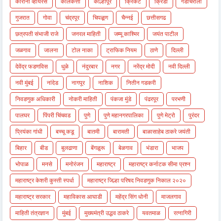
कोरोना व्हायरस
कोलकत्ता
कोल्हापूर
क्रिकेट
क्रिडा
गडचिरोली
गुजरात
गोवा
चंद्रपूर
चिपळूण
चैन्नई
छत्तीसगढ
छत्रपती संभाजी राजे
जनरल माहिती
जम्मू काश्मिर
जयंत पाटील
जळगाव
जालना
टोल नाका
ट्राफिक नियम
ठाणे
दिल्ली
देवेंद्र फडणविस
धुळे
नंदुरबार
नगर
नरेंद्र मोदी
नवी दिल्ली
नवी मुंबई
नांदेड
नागपूर
नाशिक
नितीन गडकरी
निवडणुक अधिकारी
नोकरी माहिती
पंकजा मुंडे
पंढरपूर
परभणी
पालघर
पिंपरी चिंचवड
पुणे
पुणे महानगरपालिका
पुणे मेट्रो
पुरंदर
प्रियंका गांधी
बच्चू कडू
बातमी
बारामती
बाळासाहेब ठाकरे जयंती
बिहार
बीड
बुलढाणा
बेंगळुरू
बेळगाव
भंडारा
भाजप
भोपाळ
मनसे
मनोरंजन
महाराष्ट्र
महाराष्ट्र कर्नाटक सीमा प्रश्न
महाराष्ट्र केशरी कुस्ती स्पर्धा
महाराष्ट्र जिल्हा परिषद निवडणुक निकाल २०२०
महाराष्ट्र सरकार
महाविकास आघाडी
महेंद्र सिंग धोनी
माजलगाव
माहिती तंत्रज्ञान
मुंबई
मुख्यमंत्री उद्धव ठाकरे
यवतमाळ
रत्नागिरी