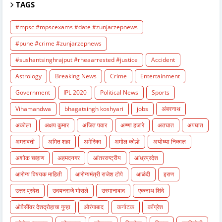
TAGS
#mpsc #mpscexams #date #zunjarzepnews
#pune #crime #zunjarzepnews
#sushantsinghrajput #rheaarrested #justice
Accident
Astrology
Breaking News
Crime
Entertainment
Government
IPL 2020
Political News
Sports
Vihamandwa
bhagatsingh koshyari
jobs
अंबरनाथ
अकोला
अक्षय कुमार
अजित पवार
अण्णा हजारे
अतघात
अपघात
अमरावती
अमित शहा
अमेरिका
अमोल कोल्हे
अयोध्या निकाल
अशोक चव्हाण
अहमदनगर
आंतरराष्ट्रीय
आंध्रप्रदेश
आरोग्य विषयक माहिती
आरोग्यमंत्री राजेश टोपे
आळंदी
इराण
उत्तर प्रदेश
उदयनराजे भोसले
उस्मानाबाद
एकनाथ शिंदे
ओवैसींवर देशद्रोहाचा गुन्हा
औरंगाबाद
कर्नाटक
काँग्रेश