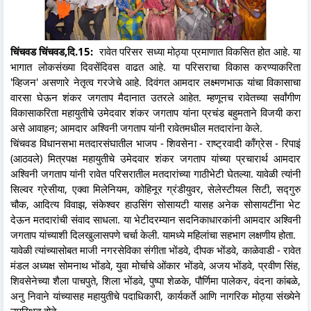
चिंचवड चिंचवड,दि.15:
रावेत परिसर सध्या मोठ्या प्रमाणात विकसित होत आहे. या
भागात लोकसंख्या दिवसेंदिवस वाढत आहे. या परिसराचा विकास करण्याकरिता
'व्हिजन' असणारे नेतृत्व गरजेचे आहे. दिवंगत आमदार लक्ष्मणभाऊ यांचा विकासाचा
वारसा घेऊन शंकर जगताप मैदानात उतरले आहेत. म्हणूनच रावेतच्या सर्वांगीण
विकासाकरिता महायुतीचे उमेदवार शंकर जगताप यांना प्रचंड बहुमताने विजयी करा
असे आवाहन; आमदार अश्विनी जगताप यांनी रावेतमधील मतदारांना केले.
चिंचवड विधानसभा मतदारसंघातील भाजप - शिवसेना - राष्ट्रवादी काँग्रेस - रिपाइं
(आठवले) मित्रपक्ष महायुतीचे उमेदवार शंकर जगताप यांच्या प्रचारार्थ आमदार
अश्विनी जगताप यांनी रावेत परिसरातील मतदारांच्या गाठीभेटी घेतल्या. यावेळी त्यांनी
सिल्वर ग्रेसीया, एक्वा मिलेनियम, कोहिनूर ग्रंडीयुवर, सेलेस्टीयल सिटी, सद्गुरु
चौक, आदित्य विवाझ, संकेश्वर हाउसिंग सोसायटी यासह अनेक सोसायटींना भेट
देऊन मतदारांची संवाद साधला. या भेटीदरम्यान सदनिकाधारकांनी आमदार अश्विनी
जगताप यांच्याशी दिलखुलासपणे चर्चा केली. यामध्ये महिलांचा सहभाग लक्षणीय होता.
यावेळी त्यांच्यासोबत माजी नगरसेविका संगीता भोंडवे, दीपक भोंडवे, काळेवाडी - रावेत
मंडल अध्यक्ष सोमनाथ भोंडवे, युवा मोर्चाचे ओंकार भोंडवे, अजय भोंडवे, प्रवीण सिंह,
शिवसेनेच्या शैला पाचपुते, शिला भोंडवे, पुष्पा शेळके, पौर्णिमा पालेकर, वंदना कांबळे,
अनु निवाने यांच्यासह महायुतीचे पदाधिकारी, कार्यकर्ते आणि नागरिक मोठ्या संख्येने