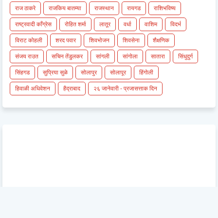
राज ठाकरे
राजकिय बातम्या
राजस्थान
रायगड
राशिभविष्य
राष्ट्रवादी काँग्रेस
रोहित शर्मा
लातूर
वर्धा
वाशिम
विदर्भ
विराट कोहली
शरद पवार
शिवभोजन
शिवसेना
शैक्षणिक
संजय राउत
सचिन तेंडुलकर
सांगली
सांगोला
सातारा
सिंधुदुर्ग
सिंहगड
सुप्रिया सुळे
सोलापुर
सोलापूर
हिंगोली
हिवाळी अधिवेशन
हैद्राबाद
२६ जानेवारी - प्रजासत्ताक दिन