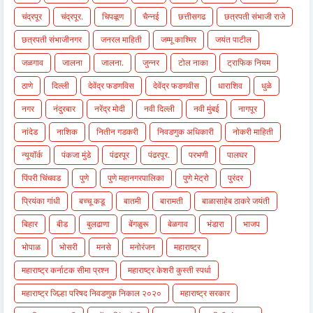
चंद्रपूर
चंद्रपूर.
चिपळूण
चैन्नई
छत्तीसगढ
छत्रपती संभाजी राजे
छत्रपती संभाजीनगर
जनरल माहिती
जम्मू काश्मिर
जयंत पाटील
जळगाव
जालना
जालना.
जुन्नर
टोल नाका
ट्राफिक नियम
ठाणे
दिल्ली
देवेंद्र फडणविस
देवेंद्र फडणवीस
धाराशिव
धुळे
नगर
नंदुरबार
नरेंद्र मोदी
नवी दिल्ली
नवी मुंबई
नागपूर
नांदेड
नाशिक
नितीन गडकरी
निवडणुक अधिकारी
नोकरी माहिती
न्यूयॉर्क
पंकजा मुंडे
पंढरपूर
पंढरपूर.
परभणी
पालघर
पिंपरी चिंचवड
पुणे
पुणे महानगरपालिका
पुणे मेट्रो
पुरंदर
प्रियंका गांधी
बच्चू कडू
बातमी
बारामती
बाळासाहेब ठाकरे जयंती
बिहार
बीड
बुलढाणा
बेंगळुरू
बेळगाव
भंडारा
भाजप
भोपाळ
भोसरी
मनसे
मनोरंजन
महाराष्ट्र
महाराष्ट्र कर्नाटक सीमा प्रश्न
महाराष्ट्र केशरी कुस्ती स्पर्धा
महाराष्ट्र जिल्हा परिषद निवडणुक निकाल २०२०
महाराष्ट्र सरकार