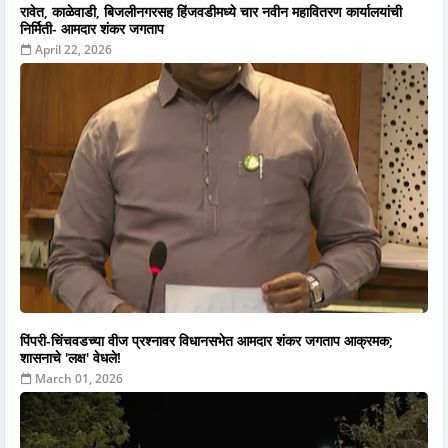
रावेत, काळेवाडी, बिजलीनगरसह हिंजवडीमध्ये चार नवीन महावितरण कार्यालयांची
निर्मिती- आमदार शंकर जगताप
April 22, 2026
पिंपरी-चिंचवडच्या वीज प्रश्नावर विधानसभेत आमदार शंकर जगताप आक्रमक;
शासनाचे 'लक्ष' वेधले!
March 01, 2026