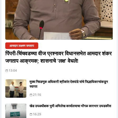
आमदार लक्ष्मण जगताप
पिंपरी-चिंचवडच्या वीज प्रश्नावर विधानसभेत आमदार शंकर
जगताप आक्रमक; शासनाचे 'लक्ष' वेधले!
13:04
मुख्य निवडणूक अधिकारी श्रीकांत देशपांडे यांचे जिल्हाधिकाऱ्यांकडून
स्वागत
21:16
खेड उपअधीक्षक भुमी अभिलेख कार्यालयाचा भोंगळ कारभार उघडकीस
16:29