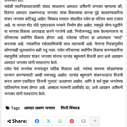
उपस्थित होते.
यावेळी सदनिकाधारकांशी संवाद साधताना आमदार अश्विनी जगताप म्हणाल्या की,
दिवंगत आमदार लक्ष्मणभाऊ जगताप यांचा विकासाचा वारसा पुढे चालवण्याकरिता
शंकर जगताप कटिबद्ध आहेत. चिंचवड मतदार संघातील रावेत हा परिसर कात टाकत
आहे. या भागात मोठ मोठे गृहप्रकल्प नव्याने निर्माण होत आहेत. त्यामुळे योग्य पद्धतीने
या भागाचा विकास आराखडा करणे गरजेचे आहे. नियोजनबद्ध काम केल्यानंतरच या
परिसराचा सर्वांगीण विकास होणार आहे. रावेतचा परिसर हा आपल्याला 'स्मार्ट'
करायचा आहे. त्याकरिता रावेतवासियांची साथ महत्त्वाची आहे. येणाऱ्या निवडणुकीत
कोणत्याही भूलथापांना बळी पडू नका. रावेत परिसराचा सर्वांगीण विकास करण्याकरिता
महायुतीचे उमेदवार शंकर जगताप यांनाच प्रचंड बहुमताने विजयी करा असे आवाहन
आमदार जगताप यांनी मतदारांना केले.
रावेत येथे जनतेचा मनापासून पाठिंबा मिळाला आहे. त्यांच्या समस्या सोडवण्याचा
प्रयत्न करण्यासाठी आम्ही वचनबद्ध आहोत. प्रचंड बहुमताने शंकरभाऊंना विजयी
करत आपण एकत्रित 'विजयी गुलाल' उधळणार आहोत. आणि हे सर्व तुम्हा जनतेच्या
पाठिंब्यानेच शक्य होणार आहे. आम्हाला मतरूपी आशीर्वाद द्या, असे आवाहन अश्विनी
जगताप यांनी मतदारांना केले.
Tags
आमदार लक्ष्मण जगताप
पिंपरी चिंचवड