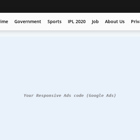
rime
Government
Sports
IPL 2020
Job
About Us
Priv
Your Responsive Ads code (Google Ads)