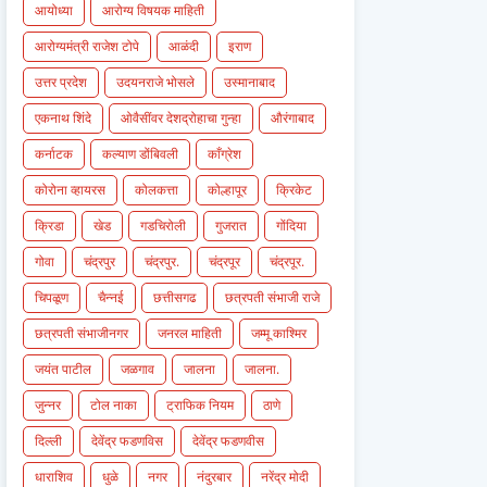
आयोध्या
आरोग्य विषयक माहिती
आरोग्यमंत्री राजेश टोपे
आळंदी
इराण
उत्तर प्रदेश
उदयनराजे भोसले
उस्मानाबाद
एकनाथ शिंदे
ओवैसींवर देशद्रोहाचा गुन्हा
औरंगाबाद
कर्नाटक
कल्याण डोंबिवली
काँग्रेश
कोरोना व्हायरस
कोलकत्ता
कोल्हापूर
क्रिकेट
क्रिडा
खेड
गडचिरोली
गुजरात
गोंदिया
गोवा
चंद्रपुर
चंद्रपुर.
चंद्रपूर
चंद्रपूर.
चिपळूण
चैन्नई
छत्तीसगढ
छत्रपती संभाजी राजे
छत्रपती संभाजीनगर
जनरल माहिती
जम्मू काश्मिर
जयंत पाटील
जळगाव
जालना
जालना.
जुन्नर
टोल नाका
ट्राफिक नियम
ठाणे
दिल्ली
देवेंद्र फडणविस
देवेंद्र फडणवीस
धाराशिव
धुळे
नगर
नंदुरबार
नरेंद्र मोदी