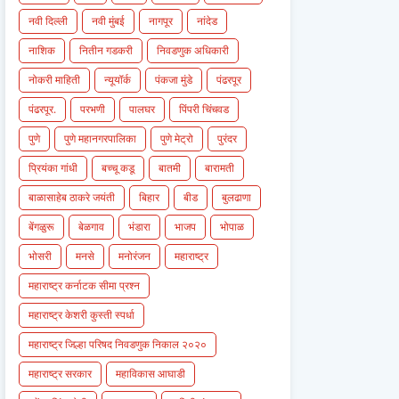
नवी दिल्ली
नवी मुंबई
नागपूर
नांदेड
नाशिक
नितीन गडकरी
निवडणुक अधिकारी
नोकरी माहिती
न्यूयॉर्क
पंकजा मुंडे
पंढरपूर
पंढरपूर.
परभणी
पालघर
पिंपरी चिंचवड
पुणे
पुणे महानगरपालिका
पुणे मेट्रो
पुरंदर
प्रियंका गांधी
बच्चू कडू
बातमी
बारामती
बाळासाहेब ठाकरे जयंती
बिहार
बीड
बुलढाणा
बेंगळुरू
बेळगाव
भंडारा
भाजप
भोपाळ
भोसरी
मनसे
मनोरंजन
महाराष्ट्र
महाराष्ट्र कर्नाटक सीमा प्रश्न
महाराष्ट्र केशरी कुस्ती स्पर्धा
महाराष्ट्र जिल्हा परिषद निवडणुक निकाल २०२०
महाराष्ट्र सरकार
महाविकास आघाडी