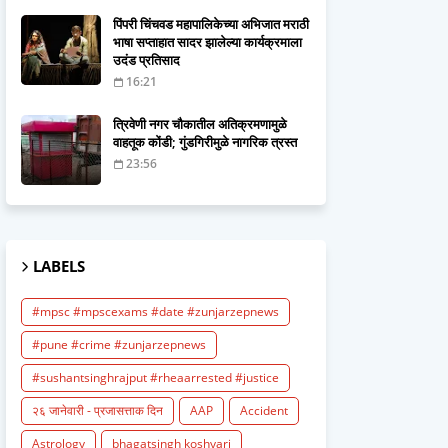
पिंपरी चिंचवड महापालिकेच्या अभिजात मराठी
भाषा सप्ताहात सादर झालेल्या कार्यक्रमाला
उदंड प्रतिसाद
16:21
त्रिवेणी नगर चौकातील अतिक्रमणामुळे
वाहतूक कोंडी; गुंडगिरीमुळे नागरिक त्रस्त
23:56
LABELS
#mpsc #mpscexams #date #zunjarzepnews
#pune #crime #zunjarzepnews
#sushantsinghrajput #rheaarrested #justice
२६ जानेवारी - प्रजासत्ताक दिन
AAP
Accident
Astrology
bhagatsingh koshyari