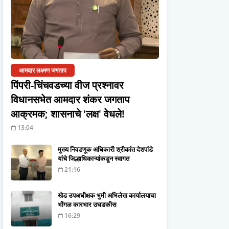
आमदार लक्ष्मण जगताप
पिंपरी-चिंचवडच्या वीज प्रश्नावर
विधानसभेत आमदार शंकर जगताप
आक्रमक; शासनाचे 'लक्ष' वेधले!
13:04
मुख्य निवडणूक अधिकारी श्रीकांत देशपांडे
यांचे जिल्हाधिकाऱ्यांकडून स्वागत
21:16
खेड उपअधीक्षक भुमी अभिलेख कार्यालयाचा
भोंगळ कारभार उघडकीस
16:29