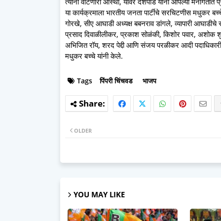
त्यांना वाटणारी आस्था, यावर देशपांडे यांनी आपल्या मनोगतात
या कार्यक्रमाला भारतीय जनता पार्टीचे सरचिटणीस मधुकर बच्चे
गोरखे, सीए आघाडी अध्यक्ष बबनराव डांगले, व्यापारी आघाडीच
प्रसाद दिवाळीलीकर, प्रकाश सोळंकी, किशोर पवार, अशोक शुभेदा
अभिजित रॉय, शरद पेद्दी आणि संजय परळीकर आदी पदाधिकारी व कार
मधुकर बच्चे यांनी केले.
Tags
पिंपरी चिंचवड
भाजप
OLDER
YOU MAY LIKE