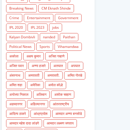
Breaking News
CM Eknath Shinde
Crime
Entertainment
Government
IPL 2020
IPL 2023
jobs
Kalyan Dombivli
nanded
Paithan
Political News
Sports
Vihamandwa
अकोला
अक्षय कुमार
अजित गव्हाणे
अजित पवार
अण्णा हजारे
अतघात
अपघात
अंबरनाथ
अमरावती
अमरावती.
अमित गोरखे
अमित शहा
अमेरिका
अमोल कोल्हे
अयोध्या निकाल
अलिबाग
अशोक चव्हाण
अहमदनगर
अहिल्यानगर
आंतरराष्ट्रीय
आदित्य ठाकरे
आंध्रप्रदेश
आमदार अण्णा बनसोडे
आमदार महेश दादा लांडगे
आमदार लक्ष्मण जगताप