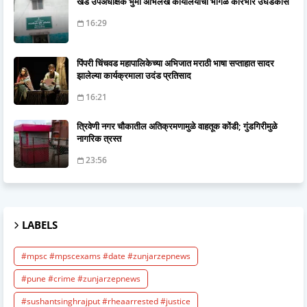
खेड उपअधीक्षक भुमी अभिलेख कार्यालयाचा भोंगळ कारभार उघडकीस
16:29
पिंपरी चिंचवड महापालिकेच्या अभिजात मराठी भाषा सप्ताहात सादर
झालेल्या कार्यक्रमाला उदंड प्रतिसाद
16:21
त्रिवेणी नगर चौकातील अतिक्रमणामुळे वाहतूक कोंडी; गुंडगिरीमुळे
नागरिक त्रस्त
23:56
LABELS
#mpsc #mpscexams #date #zunjarzepnews
#pune #crime #zunjarzepnews
#sushantsinghrajput #rheaarrested #justice