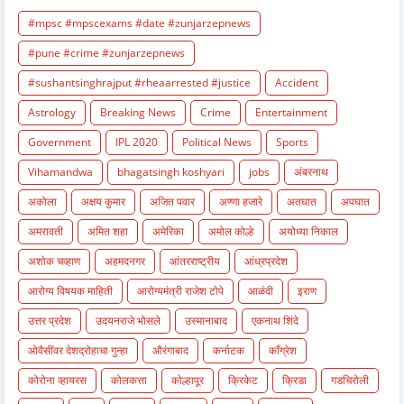
#mpsc #mpscexams #date #zunjarzepnews
#pune #crime #zunjarzepnews
#sushantsinghrajput #rheaarrested #justice
Accident
Astrology
Breaking News
Crime
Entertainment
Government
IPL 2020
Political News
Sports
Vihamandwa
bhagatsingh koshyari
jobs
अंबरनाथ
अकोला
अक्षय कुमार
अजित पवार
अण्णा हजारे
अतघात
अपघात
अमरावती
अमित शहा
अमेरिका
अमोल कोल्हे
अयोध्या निकाल
अशोक चव्हाण
अहमदनगर
आंतरराष्ट्रीय
आंध्रप्रदेश
आरोग्य विषयक माहिती
आरोग्यमंत्री राजेश टोपे
आळंदी
इराण
उत्तर प्रदेश
उदयनराजे भोसले
उस्मानाबाद
एकनाथ शिंदे
ओवैसींवर देशद्रोहाचा गुन्हा
औरंगाबाद
कर्नाटक
काँग्रेश
कोरोना व्हायरस
कोलकत्ता
कोल्हापूर
क्रिकेट
क्रिडा
गडचिरोली