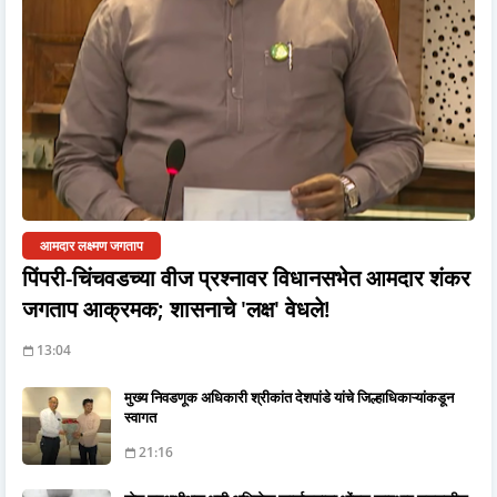
आमदार लक्ष्मण जगताप
पिंपरी-चिंचवडच्या वीज प्रश्नावर विधानसभेत आमदार शंकर
जगताप आक्रमक; शासनाचे 'लक्ष' वेधले!
13:04
मुख्य निवडणूक अधिकारी श्रीकांत देशपांडे यांचे जिल्हाधिकाऱ्यांकडून
स्वागत
21:16