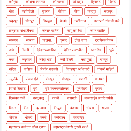
काँग्रेश
कोरोना व्हायरस
कोलकत्ता
कोल्हापूर
क्रिकेट
क्रिडा
खेड
गडचिरोली
गुजरात
गोंदिया
गोवा
चंद्रपुर
चंद्रपुर.
चंद्रपूर
चंद्रपूर.
चिपळूण
चैन्नई
छत्तीसगढ
छत्रपती संभाजी राजे
छत्रपती संभाजीनगर
जनरल माहिती
जम्मू काश्मिर
जयंत पाटील
जळगाव
जालना
जालना.
जुन्नर
टोल नाका
ट्राफिक नियम
ठाणे
दिल्ली
देवेंद्र फडणविस
देवेंद्र फडणवीस
धाराशिव
धुळे
नगर
नंदुरबार
नरेंद्र मोदी
नवी दिल्ली
नवी मुंबई
नागपूर
नांदेड
नाशिक
नितीन गडकरी
निवडणुक अधिकारी
नोकरी माहिती
न्यूयॉर्क
पंकजा मुंडे
पंढरपूर
पंढरपूर.
परभणी
पालघर
पिंपरी चिंचवड
पुणे
पुणे महानगरपालिका
पुणे मेट्रो
पुरंदर
प्रियंका गांधी
बच्चू कडू
बातमी
बारामती
बाळासाहेब ठाकरे जयंती
बिहार
बीड
बुलढाणा
बेंगळुरू
बेळगाव
भंडारा
भाजप
भोपाळ
भोसरी
मनसे
मनोरंजन
महाराष्ट्र
महाराष्ट्र कर्नाटक सीमा प्रश्न
महाराष्ट्र केशरी कुस्ती स्पर्धा