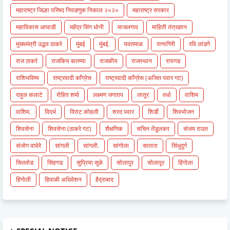
महाराष्ट्र जिल्हा परिषद निवडणुक निकाल २०२०
महाराष्ट्र सरकार
महाविकास आघाडी
महेंद्र सिंग धोनी
माजलगाव
माहिती तंत्रज्ञान
मुख्यमंत्री उद्धव ठाकरे
मुंबई
मुंबई.
यवतमाळ
रत्नागिरी
रवि लांडगे
राज ठाकरे
राजकिय बातम्या
राजकीय
राजस्थान
रायगड
राशिभविष्य
राष्ट्रवादी काँग्रेस
राष्ट्रवादी काँग्रेस (अजित पवार गट)
राहुल कलाटे
रोहित शर्मा
लक्ष्मण जगताप
लातूर
वर्धा
वाशिम
वाशिम.
विदर्भ
विराट कोहली
शरद पवार
शिर्डी
शिवभोजन
शिवसेना
शिवसेना (ठाकरे गट)
शैक्षणिक
सचिन तेंडुलकर
संजय राउत
संजोग वाघेरे
सांगली
सांगली.
सांगोला
सातारा
सिंधुदुर्ग
सिल्लोड
सिंहगड
सुप्रिया सुळे
सोलापुर
सोलापूर
हिंगोला
हिंगोली
हिवाळी अधिवेशन
हैद्राबाद