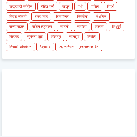
राष्ट्रवादी काँग्रेस
रोहित शर्मा
लातूर
वर्धा
वाशिम
विदर्भ
विराट कोहली
शरद पवार
शिवभोजन
शिवसेना
शैक्षणिक
संजय राउत
सचिन तेंडुलकर
सांगली
सांगोला
सातारा
सिंधुदुर्ग
सिंहगड
सुप्रिया सुळे
सोलापुर
सोलापूर
हिंगोली
हिवाळी अधिवेशन
हैद्राबाद
२६ जानेवारी - प्रजासत्ताक दिन