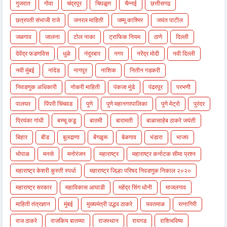
गुजरात
गोवा
चंद्रपूर
चिपळूण
चैन्नई
छत्तीसगढ
छत्रपती संभाजी राजे
जनरल माहिती
जम्मू काश्मिर
जयंत पाटील
जळगाव
जालना
टोल नाका
ट्राफिक नियम
ठाणे
दिल्ली
देवेंद्र फडणविस
धुळे
नंदुरबार
नगर
नरेंद्र मोदी
नवी दिल्ली
नवी मुंबई
नांदेड
नागपूर
नाशिक
नितीन गडकरी
निवडणुक अधिकारी
नोकरी माहिती
पंकजा मुंडे
पंढरपूर
परभणी
पालघर
पिंपरी चिंचवड
पुणे
पुणे महानगरपालिका
पुणे मेट्रो
पुरंदर
प्रियंका गांधी
बच्चू कडू
बातमी
बारामती
बाळासाहेब ठाकरे जयंती
बिहार
बीड
बुलढाणा
बेंगळुरू
बेळगाव
भंडारा
भाजप
भोपाळ
मनसे
मनोरंजन
महाराष्ट्र
महाराष्ट्र कर्नाटक सीमा प्रश्न
महाराष्ट्र केशरी कुस्ती स्पर्धा
महाराष्ट्र जिल्हा परिषद निवडणुक निकाल २०२०
महाराष्ट्र सरकार
महाविकास आघाडी
महेंद्र सिंग धोनी
माजलगाव
माहिती तंत्रज्ञान
मुंबई
मुख्यमंत्री उद्धव ठाकरे
यवतमाळ
रत्नागिरी
राज ठाकरे
राजकिय बातम्या
राजस्थान
रायगड
राशिभविष्य