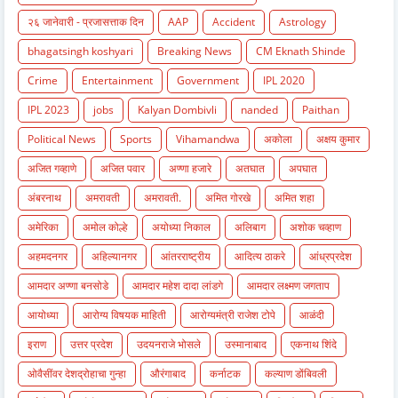
२६ जानेवारी - प्रजासत्ताक दिन
AAP
Accident
Astrology
bhagatsingh koshyari
Breaking News
CM Eknath Shinde
Crime
Entertainment
Government
IPL 2020
IPL 2023
jobs
Kalyan Dombivli
nanded
Paithan
Political News
Sports
Vihamandwa
अकोला
अक्षय कुमार
अजित गव्हाणे
अजित पवार
अण्णा हजारे
अतघात
अपघात
अंबरनाथ
अमरावती
अमरावती.
अमित गोरखे
अमित शहा
अमेरिका
अमोल कोल्हे
अयोध्या निकाल
अलिबाग
अशोक चव्हाण
अहमदनगर
अहिल्यानगर
आंतरराष्ट्रीय
आदित्य ठाकरे
आंध्रप्रदेश
आमदार अण्णा बनसोडे
आमदार महेश दादा लांडगे
आमदार लक्ष्मण जगताप
आयोध्या
आरोग्य विषयक माहिती
आरोग्यमंत्री राजेश टोपे
आळंदी
इराण
उत्तर प्रदेश
उदयनराजे भोसले
उस्मानाबाद
एकनाथ शिंदे
ओवैसींवर देशद्रोहाचा गुन्हा
औरंगाबाद
कर्नाटक
कल्याण डोंबिवली