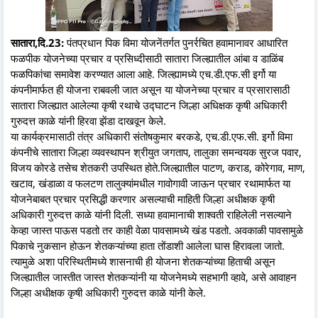
सातारा,दि.23:
पंतप्रधान पिक विमा योजनेंतर्गत पुनर्रचित हवामानावर आधारित
फळपीक योजनेच्या प्रचार व प्रसिध्दीसाठी सातारा जिल्ह्यातील आंबा व डाळिंब
फळपिकांचा समावेश करण्यात आला आहे. जिल्ह्यामध्ये एच.डी.एफ.सी इर्गो या
कंपनीमार्फत ही योजना राबवली जात असून या योजनेच्या प्रचार व प्रसारासाठी
सातारा जिल्ह्यात आलेल्या कृषी रथाचे उद्घाटन जिल्हा अधिक्षक कृषी अधिकारी
गुरुदत्त काळे यांनी हिरवा झेंडा दाखवून केले.
या कार्यक्रमासाठी तंत्र अधिकारी संतोषकुमार बरकडे, एच.डी.एफ.सी. इर्गो विमा
कंपनीचे सातारा जिल्हा व्यवस्थापन श्रीयुत जगताप, तालुका समन्वयक सुरज पवार,
विजय कोरडे तसेच शेतकरी उपस्थित होते.जिल्ह्यातील पाटण, कराड, कोरेगाव, माण,
खटाव, खंडाळा व फलटण तालुक्यांमधील गावोगावी जाऊन प्रचार रथामार्फत या
योजनेबाबत प्रचार प्रसिद्धी करणार असल्याची माहिती जिल्हा अधीक्षक कृषी
अधिकारी गुरुदत्त काळे यांनी दिली. सध्या हवामानाची शाश्वती राहिलेली नसल्याने
केव्हा जास्त पाऊस पडतो तर काही वेळा पावसामध्ये खंड पडतो. अवकाळी पावसामुळे
पिकाचे नुकसान होऊन शेतकऱ्यांच्या हाता तोंडाशी आलेला घास हिरावला जातो.
त्यामुळे अशा परिस्थितीमध्ये शासनाची ही योजना शेतकऱ्यांच्या हिताची असून
जिल्ह्यातील जास्तीत जास्त शेतकऱ्यांनी या योजनेमध्ये सहभागी व्हावे, असे आवाहन
जिल्हा अधीक्षक कृषी अधिकारी गुरुदत्त काळे यांनी केले.