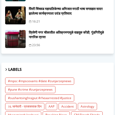
पिंपरी चिंचवड महापालिकेच्या अभिजात मराठी भाषा सप्ताहात सादर
झालेल्या कार्यक्रमाला उदंड प्रतिसाद
16:21
त्रिवेणी नगर चौकातील अतिक्रमणामुळे वाहतूक कोंडी; गुंडगिरीमुळे
नागरिक त्रस्त
23:56
LABELS
#mpsc #mpscexams #date #zunjarzepnews
#pune #crime #zunjarzepnews
#sushantsinghrajput #rheaarrested #justice
२६ जानेवारी - प्रजासत्ताक दिन
AAP
Accident
Astrology
bhagatsingh koshyari
Breaking News
CM Eknath Shinde