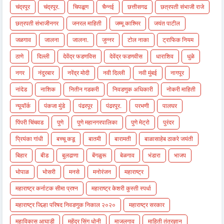
चंद्रपूर
चंद्रपूर.
चिपळूण
चैन्नई
छत्तीसगढ
छत्रपती संभाजी राजे
छत्रपती संभाजीनगर
जनरल माहिती
जम्मू काश्मिर
जयंत पाटील
जळगाव
जालना
जालना.
जुन्नर
टोल नाका
ट्राफिक नियम
ठाणे
दिल्ली
देवेंद्र फडणविस
देवेंद्र फडणवीस
धाराशिव
धुळे
नगर
नंदुरबार
नरेंद्र मोदी
नवी दिल्ली
नवी मुंबई
नागपूर
नांदेड
नाशिक
नितीन गडकरी
निवडणुक अधिकारी
नोकरी माहिती
न्यूयॉर्क
पंकजा मुंडे
पंढरपूर
पंढरपूर.
परभणी
पालघर
पिंपरी चिंचवड
पुणे
पुणे महानगरपालिका
पुणे मेट्रो
पुरंदर
प्रियंका गांधी
बच्चू कडू
बातमी
बारामती
बाळासाहेब ठाकरे जयंती
बिहार
बीड
बुलढाणा
बेंगळुरू
बेळगाव
भंडारा
भाजप
भोपाळ
भोसरी
मनसे
मनोरंजन
महाराष्ट्र
महाराष्ट्र कर्नाटक सीमा प्रश्न
महाराष्ट्र केशरी कुस्ती स्पर्धा
महाराष्ट्र जिल्हा परिषद निवडणुक निकाल २०२०
महाराष्ट्र सरकार
महाविकास आघाडी
महेंद्र सिंग धोनी
माजलगाव
माहिती तंत्रज्ञान