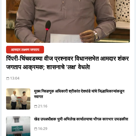
आमदार लक्ष्मण जगताप
पिंपरी-चिंचवडच्या वीज प्रश्नावर विधानसभेत आमदार शंकर
जगताप आक्रमक; शासनाचे 'लक्ष' वेधले!
13:04
मुख्य निवडणूक अधिकारी श्रीकांत देशपांडे यांचे जिल्हाधिकाऱ्यांकडून
स्वागत
21:16
खेड उपअधीक्षक भुमी अभिलेख कार्यालयाचा भोंगळ कारभार उघडकीस
16:29