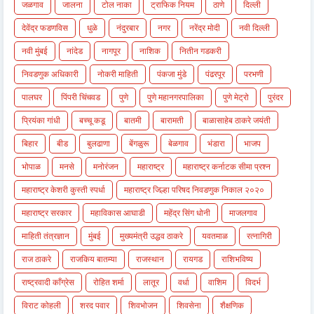
जळगाव
जालना
टोल नाका
ट्राफिक नियम
ठाणे
दिल्ली
देवेंद्र फडणविस
धुळे
नंदुरबार
नगर
नरेंद्र मोदी
नवी दिल्ली
नवी मुंबई
नांदेड
नागपूर
नाशिक
नितीन गडकरी
निवडणुक अधिकारी
नोकरी माहिती
पंकजा मुंडे
पंढरपूर
परभणी
पालघर
पिंपरी चिंचवड
पुणे
पुणे महानगरपालिका
पुणे मेट्रो
पुरंदर
प्रियंका गांधी
बच्चू कडू
बातमी
बारामती
बाळासाहेब ठाकरे जयंती
बिहार
बीड
बुलढाणा
बेंगळुरू
बेळगाव
भंडारा
भाजप
भोपाळ
मनसे
मनोरंजन
महाराष्ट्र
महाराष्ट्र कर्नाटक सीमा प्रश्न
महाराष्ट्र केशरी कुस्ती स्पर्धा
महाराष्ट्र जिल्हा परिषद निवडणुक निकाल २०२०
महाराष्ट्र सरकार
महाविकास आघाडी
महेंद्र सिंग धोनी
माजलगाव
माहिती तंत्रज्ञान
मुंबई
मुख्यमंत्री उद्धव ठाकरे
यवतमाळ
रत्नागिरी
राज ठाकरे
राजकिय बातम्या
राजस्थान
रायगड
राशिभविष्य
राष्ट्रवादी काँग्रेस
रोहित शर्मा
लातूर
वर्धा
वाशिम
विदर्भ
विराट कोहली
शरद पवार
शिवभोजन
शिवसेना
शैक्षणिक