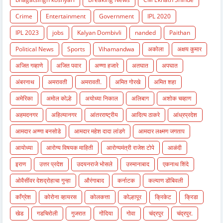
Crime
Entertainment
Government
IPL 2020
IPL 2023
jobs
Kalyan Dombivli
nanded
Paithan
Political News
Sports
Vihamandwa
अकोला
अक्षय कुमार
अजित गव्हाणे
अजित पवार
अण्णा हजारे
अतघात
अपघात
अंबरनाथ
अमरावती
अमरावती.
अमित गोरखे
अमित शहा
अमेरिका
अमोल कोल्हे
अयोध्या निकाल
अलिबाग
अशोक चव्हाण
अहमदनगर
अहिल्यानगर
आंतरराष्ट्रीय
आदित्य ठाकरे
आंध्रप्रदेश
आमदार अण्णा बनसोडे
आमदार महेश दादा लांडगे
आमदार लक्ष्मण जगताप
आयोध्या
आरोग्य विषयक माहिती
आरोग्यमंत्री राजेश टोपे
आळंदी
इराण
उत्तर प्रदेश
उदयनराजे भोसले
उस्मानाबाद
एकनाथ शिंदे
ओवैसींवर देशद्रोहाचा गुन्हा
औरंगाबाद
कर्नाटक
कल्याण डोंबिवली
काँग्रेश
कोरोना व्हायरस
कोलकत्ता
कोल्हापूर
क्रिकेट
क्रिडा
खेड
गडचिरोली
गुजरात
गोंदिया
गोवा
चंद्रपुर
चंद्रपुर.