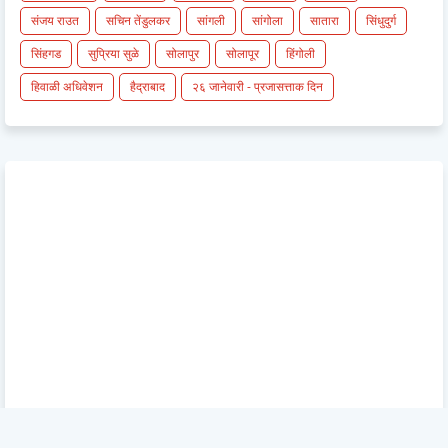
संजय राउत
सचिन तेंडुलकर
सांगली
सांगोला
सातारा
सिंधुदुर्ग
सिंहगड
सुप्रिया सुळे
सोलापुर
सोलापूर
हिंगोली
हिवाळी अधिवेशन
हैद्राबाद
२६ जानेवारी - प्रजासत्ताक दिन