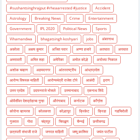
#sushantsinghrajput #rheaarrested #justice
Accident
Astrology
Breaking News
Crime
Entertainment
Government
IPL 2020
Political News
Sports
Vihamandwa
bhagatsingh koshyari
jobs
अंबरनाथ
अकोला
अक्षय कुमार
अजित पवार
अण्णा हजारे
अतघात
अपघात
अमरावती
अमित शहा
अमेरिका
अमोल कोल्हे
अयोध्या निकाल
अशोक चव्हाण
अहमदनगर
आंतरराष्ट्रीय
आंध्रप्रदेश
आरोग्य विषयक माहिती
आरोग्यमंत्री राजेश टोपे
आळंदी
इराण
उत्तर प्रदेश
उदयनराजे भोसले
उस्मानाबाद
एकनाथ शिंदे
ओवैसींवर देशद्रोहाचा गुन्हा
औरंगाबाद
कर्नाटक
काँग्रेश
कोरोना व्हायरस
कोलकत्ता
कोल्हापूर
क्रिकेट
क्रिडा
गडचिरोली
गुजरात
गोवा
चंद्रपूर
चिपळूण
चैन्नई
छत्तीसगढ
छत्रपती संभाजी राजे
जनरल माहिती
जम्मू काश्मिर
जयंत पाटील