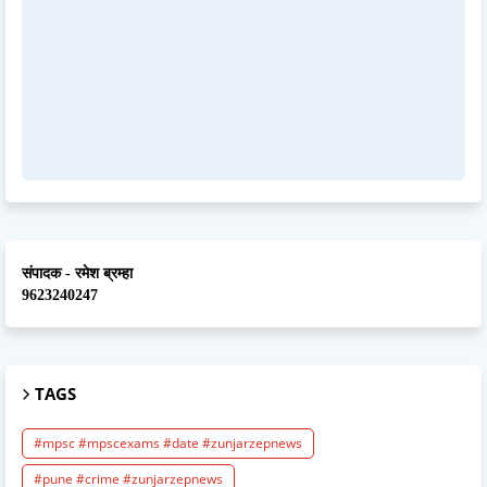
संपादक - रमेश ब्रम्हा
9623240247
TAGS
#mpsc #mpscexams #date #zunjarzepnews
#pune #crime #zunjarzepnews