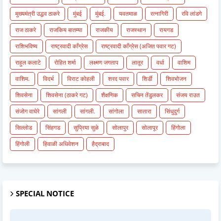
मुख्यमंत्री उद्धव ठाकरे
मुंबई
मुंबई.
यवतमाळ
रत्नागिरी
रवि लांडगे
राज ठाकरे
राजकिय बातम्या
राजकीय
राजस्थान
रायगड
राशिभविष्य
राष्ट्रवादी काँग्रेस
राष्ट्रवादी काँग्रेस (अजित पवार गट)
राहुल कलाटे
रोहित शर्मा
लक्ष्मण जगताप
लातूर
वर्धा
वाशिम
वाशिम.
विदर्भ
विराट कोहली
शरद पवार
शिर्डी
शिवभोजन
शिवसेना
शिवसेना (ठाकरे गट)
शैक्षणिक
सचिन तेंडुलकर
संजय राउत
संजोग वाघेरे
सांगली
सांगली.
सांगोला
सातारा
सिंधुदुर्ग
सिल्लोड
सिंहगड
सुप्रिया सुळे
सोलापुर
सोलापूर
हिंगोला
हिंगोली
हिवाळी अधिवेशन
हैद्राबाद
SPECIAL NOTICE