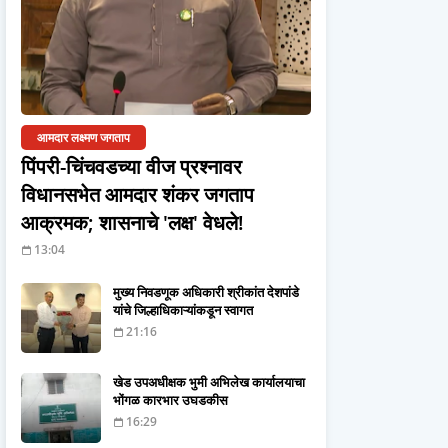
आमदार लक्ष्मण जगताप
पिंपरी-चिंचवडच्या वीज प्रश्नावर
विधानसभेत आमदार शंकर जगताप
आक्रमक; शासनाचे 'लक्ष' वेधले!
13:04
मुख्य निवडणूक अधिकारी श्रीकांत देशपांडे
यांचे जिल्हाधिकाऱ्यांकडून स्वागत
21:16
खेड उपअधीक्षक भुमी अभिलेख कार्यालयाचा
भोंगळ कारभार उघडकीस
16:29