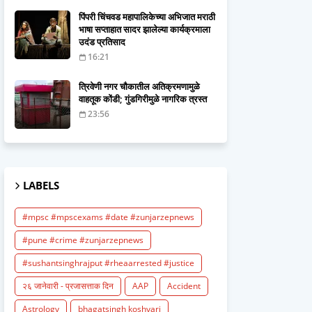
पिंपरी चिंचवड महापालिकेच्या अभिजात मराठी
भाषा सप्ताहात सादर झालेल्या कार्यक्रमाला
उदंड प्रतिसाद
16:21
त्रिवेणी नगर चौकातील अतिक्रमणामुळे
वाहतूक कोंडी; गुंडगिरीमुळे नागरिक त्रस्त
23:56
LABELS
#mpsc #mpscexams #date #zunjarzepnews
#pune #crime #zunjarzepnews
#sushantsinghrajput #rheaarrested #justice
२६ जानेवारी - प्रजासत्ताक दिन
AAP
Accident
Astrology
bhagatsingh koshyari