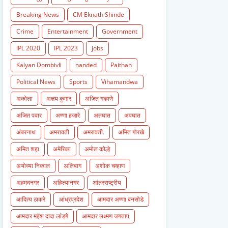
Breaking News
CM Eknath Shinde
Crime
Entertainment
Government
IPL 2020
IPL 2023
jobs
Kalyan Dombivli
nanded
Paithan
Political News
Sports
Vihamandwa
अकोला
अक्षय कुमार
अजित गव्हाणे
अजित पवार
अण्णा हजारे
अतघात
अपघात
अंबरनाथ
अमरावती
अमरावती.
अमित गोरखे
अमित शहा
अमेरिका
अमोल कोल्हे
अयोध्या निकाल
अलिबाग
अशोक चव्हाण
अहमदनगर
अहिल्यानगर
आंतरराष्ट्रीय
आदित्य ठाकरे
आंध्रप्रदेश
आमदार अण्णा बनसोडे
आमदार महेश दादा लांडगे
आमदार लक्ष्मण जगताप