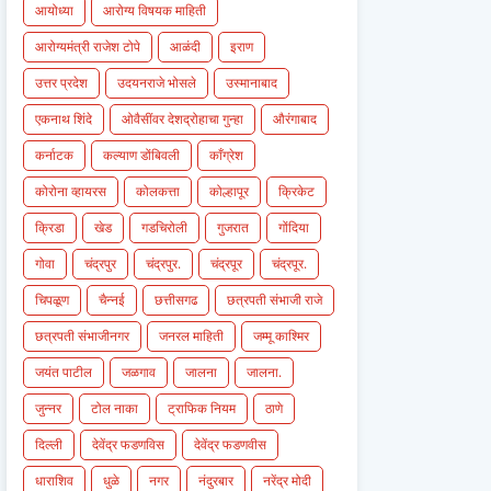
आयोध्या
आरोग्य विषयक माहिती
आरोग्यमंत्री राजेश टोपे
आळंदी
इराण
उत्तर प्रदेश
उदयनराजे भोसले
उस्मानाबाद
एकनाथ शिंदे
ओवैसींवर देशद्रोहाचा गुन्हा
औरंगाबाद
कर्नाटक
कल्याण डोंबिवली
काँग्रेश
कोरोना व्हायरस
कोलकत्ता
कोल्हापूर
क्रिकेट
क्रिडा
खेड
गडचिरोली
गुजरात
गोंदिया
गोवा
चंद्रपुर
चंद्रपुर.
चंद्रपूर
चंद्रपूर.
चिपळूण
चैन्नई
छत्तीसगढ
छत्रपती संभाजी राजे
छत्रपती संभाजीनगर
जनरल माहिती
जम्मू काश्मिर
जयंत पाटील
जळगाव
जालना
जालना.
जुन्नर
टोल नाका
ट्राफिक नियम
ठाणे
दिल्ली
देवेंद्र फडणविस
देवेंद्र फडणवीस
धाराशिव
धुळे
नगर
नंदुरबार
नरेंद्र मोदी