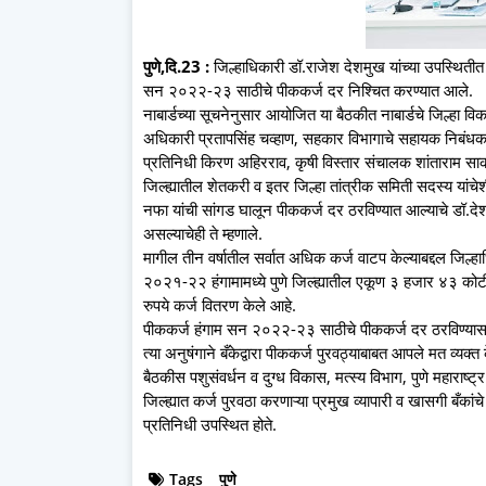
पुणे,दि.23 :
जिल्हाधिकारी डॉ.राजेश देशमुख यांच्या उपस्थितीत झ
सन २०२२-२३ साठीचे पीककर्ज दर निश्चित करण्यात आले.
नाबार्डच्या सूचनेनुसार आयोजित या बैठकीत नाबार्डचे जिल्हा विका
अधिकारी प्रतापसिंह चव्हाण, सहकार विभागाचे सहायक निबंधक 
प्रतिनिधी किरण अहिरराव, कृषी विस्तार संचालक शांताराम साक
जिल्ह्यातील शेतकरी व इतर जिल्हा तांत्रीक समिती सदस्य यांचेश
नफा यांची सांगड घालून पीककर्ज दर ठरविण्यात आल्याचे डॉ.देश
असल्याचेही ते म्हणाले.
मागील तीन वर्षातील सर्वात अधिक कर्ज वाटप केल्याबद्दल जिल्हाध
२०२१-२२ हंगामामध्ये पुणे जिल्ह्यातील एकूण ३ हजार ४३ कोटी 
रुपये कर्ज वितरण केले आहे.
पीककर्ज हंगाम सन २०२२-२३ साठीचे पीककर्ज दर ठरविण्यासाठी
त्या अनुषंगाने बँकेद्वारा पीककर्ज पुरवठ्याबाबत आपले मत व्यक्त
बैठकीस पशुसंवर्धन व दुग्ध विकास, मत्स्य विभाग, पुणे महाराष्ट्
जिल्ह्यात कर्ज पुरवठा करणाऱ्या प्रमुख व्यापारी व खासगी बँका
प्रतिनिधी उपस्थित होते.
Tags
पुणे