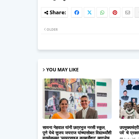
OLDER
YOU MAY LIKE
सायना नेहवाल यांनी छत्रभुज नरसी स्कूल,
उपमुख्यमंत्री
पुणे येथे सुजय जयराज यांच्यासोबत विद्यार्थ्यांशी
पर्व’ चे प्रक
मनमोकळ्या ‘फायरसाइड कन्व्हर्सेशन’ म्हणजेच