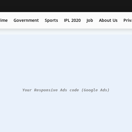
rime
Government
Sports
IPL 2020
Job
About Us
Priv
Your Responsive Ads code (Google Ads)