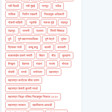
नवी दिल्ली
नवी मुंबई
नागपूर
नांदेड
नाशिक
नितीन गडकरी
निवडणुक अधिकारी
नोकरी माहिती
न्यूयॉर्क
पंकजा मुंडे
पंढरपूर
पंढरपूर.
परभणी
पालघर
पिंपरी चिंचवड
पुणे
पुणे महानगरपालिका
पुणे मेट्रो
पुरंदर
प्रियंका गांधी
बच्चू कडू
बातमी
बारामती
बाळासाहेब ठाकरे जयंती
बिहार
बीड
बुलढाणा
बेंगळुरू
बेळगाव
भंडारा
भाजप
भोपाळ
भोसरी
मनसे
मनोरंजन
महाराष्ट्र
महाराष्ट्र कर्नाटक सीमा प्रश्न
महाराष्ट्र केशरी कुस्ती स्पर्धा
महाराष्ट्र जिल्हा परिषद निवडणुक निकाल २०२०
महाराष्ट्र सरकार
महाविकास आघाडी