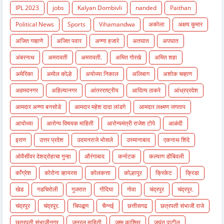
IPL 2023
jobs
Kalyan Dombivli
nanded
Paithan
Political News
Sports
Vihamandwa
अकोला
अक्षय कुमार
अजित गव्हाणे
अजित पवार
अण्णा हजारे
अतघात
अपघात
अंबरनाथ
अमरावती
अमरावती.
अमित गोरखे
अमित शहा
अमेरिका
अमोल कोल्हे
अयोध्या निकाल
अलिबाग
अशोक चव्हाण
अहमदनगर
अहिल्यानगर
आंतरराष्ट्रीय
आदित्य ठाकरे
आंध्रप्रदेश
आमदार अण्णा बनसोडे
आमदार महेश दादा लांडगे
आमदार लक्ष्मण जगताप
आयोध्या
आरोग्य विषयक माहिती
आरोग्यमंत्री राजेश टोपे
आळंदी
इराण
उत्तर प्रदेश
उदयनराजे भोसले
उस्मानाबाद
एकनाथ शिंदे
ओवैसींवर देशद्रोहाचा गुन्हा
औरंगाबाद
कर्नाटक
कल्याण डोंबिवली
काँग्रेश
कोरोना व्हायरस
कोलकत्ता
कोल्हापूर
क्रिकेट
क्रिडा
खेड
गडचिरोली
गुजरात
गोंदिया
गोवा
चंद्रपुर
चंद्रपुर.
चंद्रपूर
चंद्रपूर.
चिपळूण
चैन्नई
छत्तीसगढ
छत्रपती संभाजी राजे
छत्रपती संभाजीनगर
जनरल माहिती
जम्मू काश्मिर
जयंत पाटील