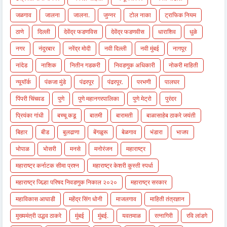
जळगाव
जालना
जालना.
जुन्नर
टोल नाका
ट्राफिक नियम
ठाणे
दिल्ली
देवेंद्र फडणविस
देवेंद्र फडणवीस
धाराशिव
धुळे
नगर
नंदुरबार
नरेंद्र मोदी
नवी दिल्ली
नवी मुंबई
नागपूर
नांदेड
नाशिक
नितीन गडकरी
निवडणुक अधिकारी
नोकरी माहिती
न्यूयॉर्क
पंकजा मुंडे
पंढरपूर
पंढरपूर.
परभणी
पालघर
पिंपरी चिंचवड
पुणे
पुणे महानगरपालिका
पुणे मेट्रो
पुरंदर
प्रियंका गांधी
बच्चू कडू
बातमी
बारामती
बाळासाहेब ठाकरे जयंती
बिहार
बीड
बुलढाणा
बेंगळुरू
बेळगाव
भंडारा
भाजप
भोपाळ
भोसरी
मनसे
मनोरंजन
महाराष्ट्र
महाराष्ट्र कर्नाटक सीमा प्रश्न
महाराष्ट्र केशरी कुस्ती स्पर्धा
महाराष्ट्र जिल्हा परिषद निवडणुक निकाल २०२०
महाराष्ट्र सरकार
महाविकास आघाडी
महेंद्र सिंग धोनी
माजलगाव
माहिती तंत्रज्ञान
मुख्यमंत्री उद्धव ठाकरे
मुंबई
मुंबई.
यवतमाळ
रत्नागिरी
रवि लांडगे