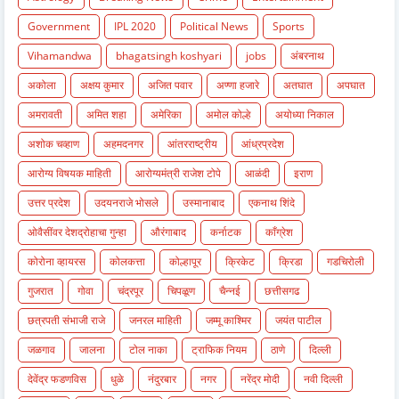
Government
IPL 2020
Political News
Sports
Vihamandwa
bhagatsingh koshyari
jobs
अंबरनाथ
अकोला
अक्षय कुमार
अजित पवार
अण्णा हजारे
अतघात
अपघात
अमरावती
अमित शहा
अमेरिका
अमोल कोल्हे
अयोध्या निकाल
अशोक चव्हाण
अहमदनगर
आंतरराष्ट्रीय
आंध्रप्रदेश
आरोग्य विषयक माहिती
आरोग्यमंत्री राजेश टोपे
आळंदी
इराण
उत्तर प्रदेश
उदयनराजे भोसले
उस्मानाबाद
एकनाथ शिंदे
ओवैसींवर देशद्रोहाचा गुन्हा
औरंगाबाद
कर्नाटक
काँग्रेश
कोरोना व्हायरस
कोलकत्ता
कोल्हापूर
क्रिकेट
क्रिडा
गडचिरोली
गुजरात
गोवा
चंद्रपूर
चिपळूण
चैन्नई
छत्तीसगढ
छत्रपती संभाजी राजे
जनरल माहिती
जम्मू काश्मिर
जयंत पाटील
जळगाव
जालना
टोल नाका
ट्राफिक नियम
ठाणे
दिल्ली
देवेंद्र फडणविस
धुळे
नंदुरबार
नगर
नरेंद्र मोदी
नवी दिल्ली