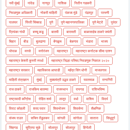
नवी मुंबई
नांदेड
नागपूर
नाशिक
नितीन गडकरी
निवडणुक अधिकारी
नोकरी माहिती
पंकजा मुंडे
पंढरपूर
परभणी
पालघर
पिंपरी चिंचवड
पुणे
पुणे महानगरपालिका
पुणे मेट्रो
पुरंदर
प्रियंका गांधी
बच्चू कडू
बातमी
बारामती
बाळासाहेब ठाकरे जयंती
बिहार
बीड
बुलढाणा
बेंगळुरू
बेळगाव
भंडारा
भाजप
भोपाळ
मनसे
मनोरंजन
महाराष्ट्र
महाराष्ट्र कर्नाटक सीमा प्रश्न
महाराष्ट्र केशरी कुस्ती स्पर्धा
महाराष्ट्र जिल्हा परिषद निवडणुक निकाल २०२०
महाराष्ट्र सरकार
महाविकास आघाडी
महेंद्र सिंग धोनी
माजलगाव
माहिती तंत्रज्ञान
मुंबई
मुख्यमंत्री उद्धव ठाकरे
यवतमाळ
रत्नागिरी
राज ठाकरे
राजकिय बातम्या
राजस्थान
रायगड
राशिभविष्य
राष्ट्रवादी काँग्रेस
रोहित शर्मा
लातूर
वर्धा
वाशिम
विदर्भ
विराट कोहली
शरद पवार
शिवभोजन
शिवसेना
शैक्षणिक
संजय राउत
सचिन तेंडुलकर
सांगली
सांगोला
सातारा
सिंधुदुर्ग
सिंहगड
सुप्रिया सुळे
सोलापुर
सोलापूर
हिंगोली