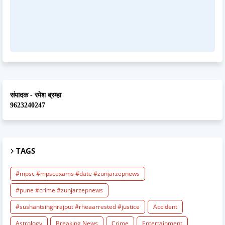
संपादक - रमेश ब्रम्हा
9623240247
TAGS
#mpsc #mpscexams #date #zunjarzepnews
#pune #crime #zunjarzepnews
#sushantsinghrajput #rheaarrested #justice
Accident
Astrology
Breaking News
Crime
Entertainment