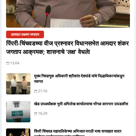
आमदार लक्ष्मण जगताप
पिंपरी-चिंचवडच्या वीज प्रश्नावर विधानसभेत आमदार शंकर
जगताप आक्रमक; शासनाचे 'लक्ष' वेधले!
13:04
मुख्य निवडणूक अधिकारी श्रीकांत देशपांडे यांचे जिल्हाधिकाऱ्यांकडून
स्वागत
21:16
खेड उपअधीक्षक भुमी अभिलेख कार्यालयाचा भोंगळ कारभार उघडकीस
16:29
पिंपरी चिंचवड महापालिकेच्या अभिजात मराठी भाषा सप्ताहात सादर