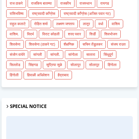
राज ठाकरे
राजकिय बातम्या
राजकीय
राजस्थान
रायगड
राशिभविष्य
राष्ट्रवादी काँग्रेस
राष्ट्रवादी काँग्रेस (अजित पवार गट)
राहुल कलाटे
रोहित शर्मा
लक्ष्मण जगताप
लातूर
वर्धा
वाशिम
वाशिम.
विदर्भ
विराट कोहली
शरद पवार
शिर्डी
शिवभोजन
शिवसेना
शिवसेना (ठाकरे गट)
शैक्षणिक
सचिन तेंडुलकर
संजय राउत
संजोग वाघेरे
सांगली
सांगली.
सांगोला
सातारा
सिंधुदुर्ग
सिल्लोड
सिंहगड
सुप्रिया सुळे
सोलापुर
सोलापूर
हिंगोला
हिंगोली
हिवाळी अधिवेशन
हैद्राबाद
SPECIAL NOTICE