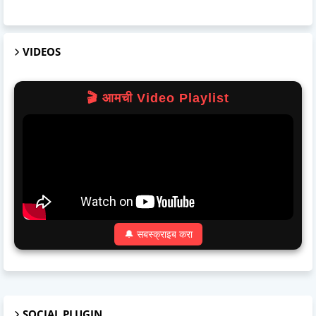
VIDEOS
🎬 आमची Video Playlist
🔔 सबस्क्राइब करा
SOCIAL PLUGIN