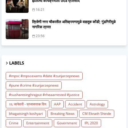
झालेल्या कार्यक्रमाला उदंड प्रतिसाद
16:21
त्रिवेणी नगर चौकातील अतिक्रमणामुळे वाहतूक कोंडी; गुंडगिरीमुळे
नागरिक त्रस्त
23:56
LABELS
#mpsc #mpscexams #date #zunjarzepnews
#pune #crime #zunjarzepnews
#sushantsinghrajput #rheaarrested #justice
२६ जानेवारी - प्रजासत्ताक दिन
AAP
Accident
Astrology
bhagatsingh koshyari
Breaking News
CM Eknath Shinde
Crime
Entertainment
Government
IPL 2020