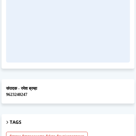
संपादक - रमेश ब्रम्हा
9623240247
TAGS
#mpsc #mpscexams #date #zunjarzepnews