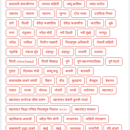
छत्रपती संभाजीनगर
जनरल माहिती
जम्मू काश्मिर
जयंत पाटील
जळगाव
जालना
जालना.
जुन्नर
टोल नाका
ट्राफिक नियम
ठाणे
दिल्ली
देवेंद्र फडणविस
देवेंद्र फडणवीस
धाराशिव
धुळे
नगर
नंदुरबार
नरेंद्र मोदी
नवी दिल्ली
नवी मुंबई
नागपूर
नांदेड
नाशिक
नितीन गडकरी
निवडणुक अधिकारी
नोकरी माहिती
न्यूयॉर्क
पंकजा मुंडे
पंढरपूर
पंढरपूर.
परभणी
पालघर
पिंपरी chinchwad
पिंपरी चिंचवड
पुणे
पुणे महानगरपालिका
पुणे मेट्रो
पुरंदर
प्रियंका गांधी
बच्चू कडू
बातमी
बारामती
बाळासाहेब ठाकरे जयंती
बिहार
बीड
बुलढाणा
बेंगळुरू
बेळगाव
भंडारा
भाजप
भोपाळ
भोसरी
मनसे
मनोरंजन
महाराष्ट्र
महाराष्ट्र कर्नाटक सीमा प्रश्न
महाराष्ट्र केशरी कुस्ती स्पर्धा
महाराष्ट्र जिल्हा परिषद निवडणुक निकाल २०२०
महाराष्ट्र सरकार
महाविकास आघाडी
महेंद्र सिंग धोनी
माजलगाव
माहिती तंत्रज्ञान
मुख्यमंत्री उद्धव ठाकरे
मुंबई
मुंबई.
यवतमाळ
रत्नागिरी
रवि लांडगे