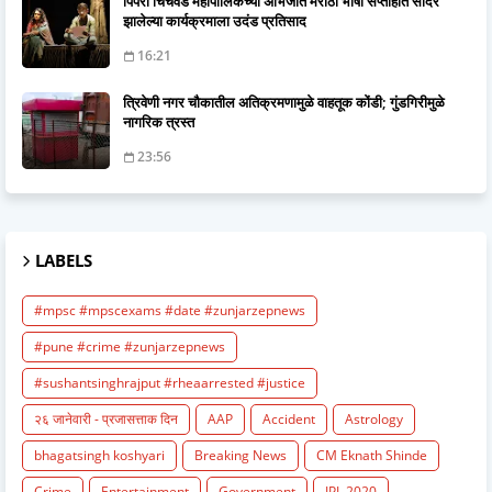
पिंपरी चिंचवड महापालिकेच्या अभिजात मराठी भाषा सप्ताहात सादर
झालेल्या कार्यक्रमाला उदंड प्रतिसाद
16:21
त्रिवेणी नगर चौकातील अतिक्रमणामुळे वाहतूक कोंडी; गुंडगिरीमुळे
नागरिक त्रस्त
23:56
LABELS
#mpsc #mpscexams #date #zunjarzepnews
#pune #crime #zunjarzepnews
#sushantsinghrajput #rheaarrested #justice
२६ जानेवारी - प्रजासत्ताक दिन
AAP
Accident
Astrology
bhagatsingh koshyari
Breaking News
CM Eknath Shinde
Crime
Entertainment
Government
IPL 2020