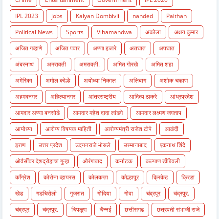
IPL 2023
jobs
Kalyan Dombivli
nanded
Paithan
Political News
Sports
Vihamandwa
अकोला
अक्षय कुमार
अजित गव्हाणे
अजित पवार
अण्णा हजारे
अतघात
अपघात
अंबरनाथ
अमरावती
अमरावती.
अमित गोरखे
अमित शहा
अमेरिका
अमोल कोल्हे
अयोध्या निकाल
अलिबाग
अशोक चव्हाण
अहमदनगर
अहिल्यानगर
आंतरराष्ट्रीय
आदित्य ठाकरे
आंध्रप्रदेश
आमदार अण्णा बनसोडे
आमदार महेश दादा लांडगे
आमदार लक्ष्मण जगताप
आयोध्या
आरोग्य विषयक माहिती
आरोग्यमंत्री राजेश टोपे
आळंदी
इराण
उत्तर प्रदेश
उदयनराजे भोसले
उस्मानाबाद
एकनाथ शिंदे
ओवैसींवर देशद्रोहाचा गुन्हा
औरंगाबाद
कर्नाटक
कल्याण डोंबिवली
काँग्रेश
कोरोना व्हायरस
कोलकत्ता
कोल्हापूर
क्रिकेट
क्रिडा
खेड
गडचिरोली
गुजरात
गोंदिया
गोवा
चंद्रपुर
चंद्रपुर.
चंद्रपूर
चंद्रपूर.
चिपळूण
चैन्नई
छत्तीसगढ
छत्रपती संभाजी राजे