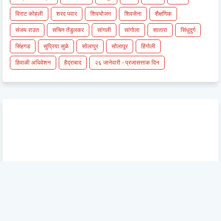
विराट कोहली
शरद पवार
शिवभोजन
शिवसेना
शैक्षणिक
संजय राउत
सचिन तेंडुलकर
सांगली
सांगोला
सातारा
सिंधुदुर्ग
सिंहगड
सुप्रिया सुळे
सोलापुर
सोलापूर
हिंगोली
हिवाळी अधिवेशन
हैद्राबाद
२६ जानेवारी - प्रजासत्ताक दिन