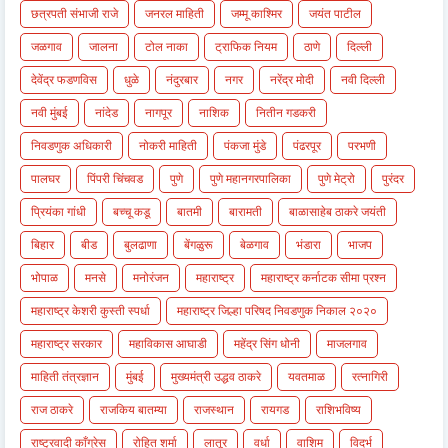
छत्रपती संभाजी राजे
जनरल माहिती
जम्मू काश्मिर
जयंत पाटील
जळगाव
जालना
टोल नाका
ट्राफिक नियम
ठाणे
दिल्ली
देवेंद्र फडणविस
धुळे
नंदुरबार
नगर
नरेंद्र मोदी
नवी दिल्ली
नवी मुंबई
नांदेड
नागपूर
नाशिक
नितीन गडकरी
निवडणुक अधिकारी
नोकरी माहिती
पंकजा मुंडे
पंढरपूर
परभणी
पालघर
पिंपरी चिंचवड
पुणे
पुणे महानगरपालिका
पुणे मेट्रो
पुरंदर
प्रियंका गांधी
बच्चू कडू
बातमी
बारामती
बाळासाहेब ठाकरे जयंती
बिहार
बीड
बुलढाणा
बेंगळुरू
बेळगाव
भंडारा
भाजप
भोपाळ
मनसे
मनोरंजन
महाराष्ट्र
महाराष्ट्र कर्नाटक सीमा प्रश्न
महाराष्ट्र केशरी कुस्ती स्पर्धा
महाराष्ट्र जिल्हा परिषद निवडणुक निकाल २०२०
महाराष्ट्र सरकार
महाविकास आघाडी
महेंद्र सिंग धोनी
माजलगाव
माहिती तंत्रज्ञान
मुंबई
मुख्यमंत्री उद्धव ठाकरे
यवतमाळ
रत्नागिरी
राज ठाकरे
राजकिय बातम्या
राजस्थान
रायगड
राशिभविष्य
राष्ट्रवादी काँग्रेस
रोहित शर्मा
लातूर
वर्धा
वाशिम
विदर्भ