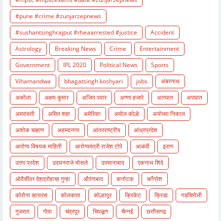
#pune #crime #zunjarzepnews
#sushantsinghrajput #rheaarrested #justice
Accident
Astrology
Breaking News
Crime
Entertainment
Government
IPL 2020
Political News
Sports
Vihamandwa
bhagatsingh koshyari
jobs
अंबरनाथ
अकोला
अक्षय कुमार
अजित पवार
अण्णा हजारे
अतघात
अपघात
अमरावती
अमित शहा
अमेरिका
अमोल कोल्हे
अयोध्या निकाल
अशोक चव्हाण
अहमदनगर
आंतरराष्ट्रीय
आंध्रप्रदेश
आरोग्य विषयक माहिती
आरोग्यमंत्री राजेश टोपे
आळंदी
इराण
उत्तर प्रदेश
उदयनराजे भोसले
उस्मानाबाद
एकनाथ शिंदे
ओवैसींवर देशद्रोहाचा गुन्हा
औरंगाबाद
कर्नाटक
काँग्रेश
कोरोना व्हायरस
कोलकत्ता
कोल्हापूर
क्रिकेट
क्रिडा
गडचिरोली
गुजरात
गोवा
चंद्रपूर
चिपळूण
चैन्नई
छत्तीसगढ