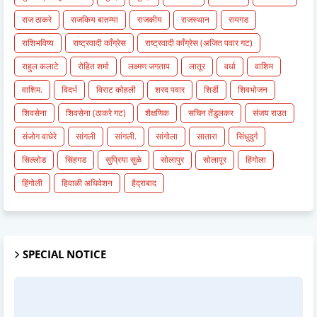
राज ठाकरे
राजकिय बातम्या
राजकीय
राजस्थान
रायगड
राशिभविष्य
राष्ट्रवादी काँग्रेस
राष्ट्रवादी काँग्रेस (अजित पवार गट)
राहुल कलाटे
रोहित शर्मा
लक्ष्मण जगताप
लातूर
वर्धा
वाशिम
वाशिम.
विदर्भ
विराट कोहली
शरद पवार
शिर्डी
शिवभोजन
शिवसेना
शिवसेना (ठाकरे गट)
शैक्षणिक
सचिन तेंडुलकर
संजय राउत
संजोग वाघेरे
सांगली
सांगली.
सांगोला
सातारा
सिंधुदुर्ग
सिल्लोड
सिंहगड
सुप्रिया सुळे
सोलापुर
सोलापूर
हिंगोला
हिंगोली
हिवाळी अधिवेशन
हैद्राबाद
SPECIAL NOTICE