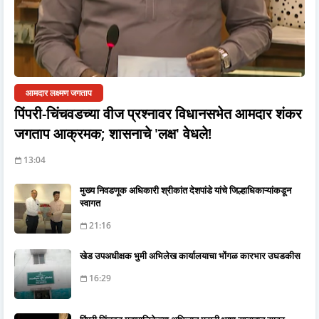
आमदार लक्ष्मण जगताप
पिंपरी-चिंचवडच्या वीज प्रश्नावर विधानसभेत आमदार शंकर
जगताप आक्रमक; शासनाचे 'लक्ष' वेधले!
13:04
मुख्य निवडणूक अधिकारी श्रीकांत देशपांडे यांचे जिल्हाधिकाऱ्यांकडून
स्वागत
21:16
खेड उपअधीक्षक भुमी अभिलेख कार्यालयाचा भोंगळ कारभार उघडकीस
16:29