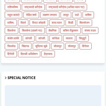
राशिभविष्य
राष्ट्रवादी काँग्रेस
राष्ट्रवादी काँग्रेस (अजित पवार गट)
राहुल कलाटे
रोहित शर्मा
लक्ष्मण जगताप
लातूर
वर्धा
वाशिम
वाशिम.
विदर्भ
विराट कोहली
शरद पवार
शिर्डी
शिवभोजन
शिवसेना
शिवसेना (ठाकरे गट)
शैक्षणिक
सचिन तेंडुलकर
संजय राउत
संजोग वाघेरे
सांगली
सांगली.
सांगोला
सातारा
सिंधुदुर्ग
सिल्लोड
सिंहगड
सुप्रिया सुळे
सोलापुर
सोलापूर
हिंगोला
हिंगोली
हिवाळी अधिवेशन
हैद्राबाद
SPECIAL NOTICE