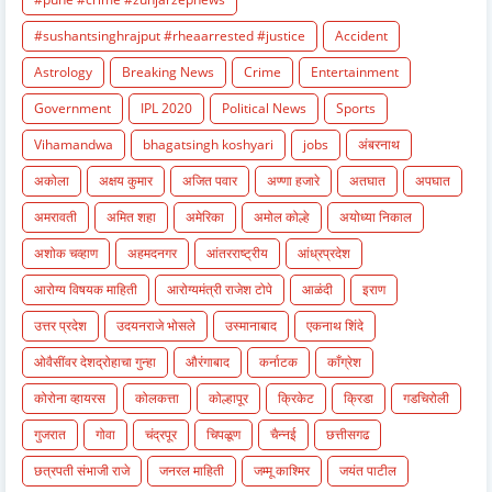
#sushantsinghrajput #rheaarrested #justice
Accident
Astrology
Breaking News
Crime
Entertainment
Government
IPL 2020
Political News
Sports
Vihamandwa
bhagatsingh koshyari
jobs
अंबरनाथ
अकोला
अक्षय कुमार
अजित पवार
अण्णा हजारे
अतघात
अपघात
अमरावती
अमित शहा
अमेरिका
अमोल कोल्हे
अयोध्या निकाल
अशोक चव्हाण
अहमदनगर
आंतरराष्ट्रीय
आंध्रप्रदेश
आरोग्य विषयक माहिती
आरोग्यमंत्री राजेश टोपे
आळंदी
इराण
उत्तर प्रदेश
उदयनराजे भोसले
उस्मानाबाद
एकनाथ शिंदे
ओवैसींवर देशद्रोहाचा गुन्हा
औरंगाबाद
कर्नाटक
काँग्रेश
कोरोना व्हायरस
कोलकत्ता
कोल्हापूर
क्रिकेट
क्रिडा
गडचिरोली
गुजरात
गोवा
चंद्रपूर
चिपळूण
चैन्नई
छत्तीसगढ
छत्रपती संभाजी राजे
जनरल माहिती
जम्मू काश्मिर
जयंत पाटील