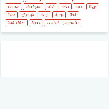
संजय राउत
सचिन तेंडुलकर
सांगली
सांगोला
सातारा
सिंधुदुर्ग
सिंहगड
सुप्रिया सुळे
सोलापुर
सोलापूर
हिंगोली
हिवाळी अधिवेशन
हैद्राबाद
२६ जानेवारी - प्रजासत्ताक दिन