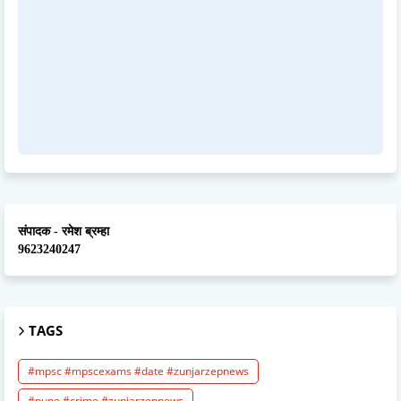
संपादक - रमेश ब्रम्हा
9623240247
TAGS
#mpsc #mpscexams #date #zunjarzepnews
#pune #crime #zunjarzepnews