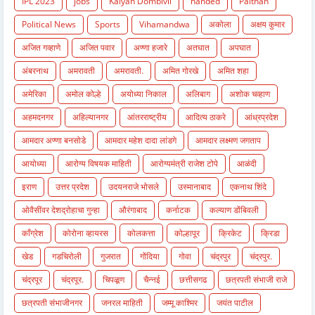
IPL 2023
jobs
Kalyan Dombivli
nanded
Paithan
Political News
Sports
Vihamandwa
अकोला
अक्षय कुमार
अजित गव्हाणे
अजित पवार
अण्णा हजारे
अतघात
अपघात
अंबरनाथ
अमरावती
अमरावती.
अमित गोरखे
अमित शहा
अमेरिका
अमोल कोल्हे
अयोध्या निकाल
अलिबाग
अशोक चव्हाण
अहमदनगर
अहिल्यानगर
आंतरराष्ट्रीय
आदित्य ठाकरे
आंध्रप्रदेश
आमदार अण्णा बनसोडे
आमदार महेश दादा लांडगे
आमदार लक्ष्मण जगताप
आयोध्या
आरोग्य विषयक माहिती
आरोग्यमंत्री राजेश टोपे
आळंदी
इराण
उत्तर प्रदेश
उदयनराजे भोसले
उस्मानाबाद
एकनाथ शिंदे
ओवैसींवर देशद्रोहाचा गुन्हा
औरंगाबाद
कर्नाटक
कल्याण डोंबिवली
काँग्रेश
कोरोना व्हायरस
कोलकत्ता
कोल्हापूर
क्रिकेट
क्रिडा
खेड
गडचिरोली
गुजरात
गोंदिया
गोवा
चंद्रपुर
चंद्रपुर.
चंद्रपूर
चंद्रपूर.
चिपळूण
चैन्नई
छत्तीसगढ
छत्रपती संभाजी राजे
छत्रपती संभाजीनगर
जनरल माहिती
जम्मू काश्मिर
जयंत पाटील