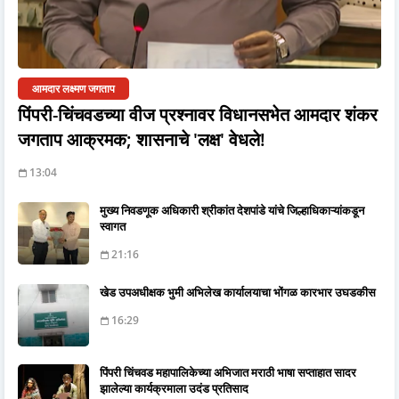
आमदार लक्ष्मण जगताप
पिंपरी-चिंचवडच्या वीज प्रश्नावर विधानसभेत आमदार शंकर
जगताप आक्रमक; शासनाचे 'लक्ष' वेधले!
13:04
मुख्य निवडणूक अधिकारी श्रीकांत देशपांडे यांचे जिल्हाधिकाऱ्यांकडून
स्वागत
21:16
खेड उपअधीक्षक भुमी अभिलेख कार्यालयाचा भोंगळ कारभार उघडकीस
16:29
पिंपरी चिंचवड महापालिकेच्या अभिजात मराठी भाषा सप्ताहात सादर
झालेल्या कार्यक्रमाला उदंड प्रतिसाद