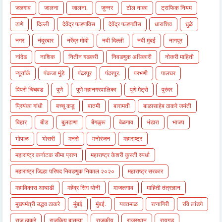
जळगाव
जालना
जालना.
जुन्नर
टोल नाका
ट्राफिक नियम
ठाणे
दिल्ली
देवेंद्र फडणविस
देवेंद्र फडणवीस
धाराशिव
धुळे
नगर
नंदुरबार
नरेंद्र मोदी
नवी दिल्ली
नवी मुंबई
नागपूर
नांदेड
नाशिक
नितीन गडकरी
निवडणुक अधिकारी
नोकरी माहिती
न्यूयॉर्क
पंकजा मुंडे
पंढरपूर
पंढरपूर.
परभणी
पालघर
पिंपरी चिंचवड
पुणे
पुणे महानगरपालिका
पुणे मेट्रो
पुरंदर
प्रियंका गांधी
बच्चू कडू
बातमी
बारामती
बाळासाहेब ठाकरे जयंती
बिहार
बीड
बुलढाणा
बेंगळुरू
बेळगाव
भंडारा
भाजप
भोपाळ
भोसरी
मनसे
मनोरंजन
महाराष्ट्र
महाराष्ट्र कर्नाटक सीमा प्रश्न
महाराष्ट्र केशरी कुस्ती स्पर्धा
महाराष्ट्र जिल्हा परिषद निवडणुक निकाल २०२०
महाराष्ट्र सरकार
महाविकास आघाडी
महेंद्र सिंग धोनी
माजलगाव
माहिती तंत्रज्ञान
मुख्यमंत्री उद्धव ठाकरे
मुंबई
मुंबई.
यवतमाळ
रत्नागिरी
रवि लांडगे
राज ठाकरे
राजकिय बातम्या
राजकीय
राजस्थान
रायगड