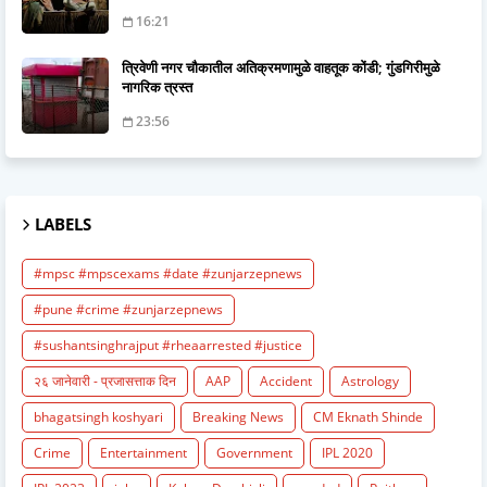
16:21
त्रिवेणी नगर चौकातील अतिक्रमणामुळे वाहतूक कोंडी; गुंडगिरीमुळे
नागरिक त्रस्त
23:56
LABELS
#mpsc #mpscexams #date #zunjarzepnews
#pune #crime #zunjarzepnews
#sushantsinghrajput #rheaarrested #justice
२६ जानेवारी - प्रजासत्ताक दिन
AAP
Accident
Astrology
bhagatsingh koshyari
Breaking News
CM Eknath Shinde
Crime
Entertainment
Government
IPL 2020