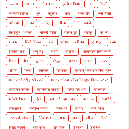
जळगाव
जालना
टोल नाका
ट्राफिक नियम
ठाणे
दिल्ली
देवेंद्र फडणविस
धुळे
नंदुरबार
नगर
नरेंद्र मोदी
नवी दिल्ली
नवी मुंबई
नांदेड
नागपूर
नाशिक
नितीन गडकरी
निवडणुक अधिकारी
नोकरी माहिती
पंकजा मुंडे
पंढरपूर
परभणी
पालघर
पिंपरी चिंचवड
पुणे
पुणे महानगरपालिका
पुणे मेट्रो
पुरंदर
प्रियंका गांधी
बच्चू कडू
बातमी
बारामती
बाळासाहेब ठाकरे जयंती
बिहार
बीड
बुलढाणा
बेंगळुरू
बेळगाव
भंडारा
भाजप
भोपाळ
मनसे
मनोरंजन
महाराष्ट्र
महाराष्ट्र कर्नाटक सीमा प्रश्न
महाराष्ट्र केशरी कुस्ती स्पर्धा
महाराष्ट्र जिल्हा परिषद निवडणुक निकाल २०२०
महाराष्ट्र सरकार
महाविकास आघाडी
महेंद्र सिंग धोनी
माजलगाव
माहिती तंत्रज्ञान
मुंबई
मुख्यमंत्री उद्धव ठाकरे
यवतमाळ
रत्नागिरी
राज ठाकरे
राजकिय बातम्या
राजस्थान
रायगड
राशिभविष्य
राष्ट्रवादी काँग्रेस
रोहित शर्मा
लातूर
वर्धा
वाशिम
विदर्भ
विराट कोहली
शरद पवार
शिवभोजन
शिवसेना
शैक्षणिक