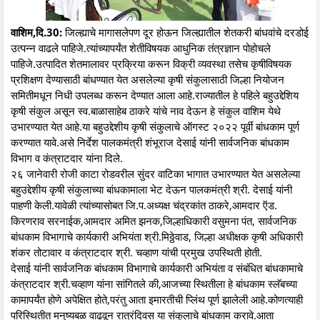
वाशिम,दि.30:
जिल्ह्याचे मागासलेपण दूर होऊन जिल्ह्यातील शेतकरी बांधवांचे दरडोई
उत्पन्न वाढले पाहिजे.त्यांच्यापर्यंत शेतीविषयक आधुनिक तंत्रज्ञान पोहोचले
पाहिजे.उत्पादित शेतमालावर प्रक्रिया करून विक्री व्यवस्था तसेच कृषीविषयक
प्रशिक्षण देण्यासाठी बांधण्यात येत असलेल्या कृषी संकुलासाठी जिल्हा नियोजन
समितीमधून निधी उपलब्ध करून देण्यात आला आहे.राज्यातील हे पहिले बहुउद्देशिय
कृषी संकुल असून स्व.बाळासाहेब ठाकरे यांचे नाव देऊन हे संकुल वाशिम येथे
उभारण्यात येत आहे.या बहुउद्देशीय कृषी संकुलाचे ऑगस्ट २०२२ पूर्वी बांधकाम पूर्ण
करण्यात यावे.असे निर्देश पालकमंत्री शंभूराज देसाई यांनी सार्वजनिक बांधकाम
विभाग व कंत्राटदार यांना दिले.
२६ जानेवारी रोजी काटा रोडवरील सुंदर वाटिका भागात उभारण्यात येत असलेल्या
बहुउद्देशीय कृषी संकुलाच्या बांधकामाला भेट देऊन पालकमंत्री श्री. देसाई यांनी
पाहणी केली.यावेळी त्यांच्यासोबत जि.प.अध्यक्ष चंद्रकांत ठाकरे,आमदार ऍड.
किरणराव सरनाईक,आमदार अमित झनक,जिल्हाधिकारी वसुमना पंत, सार्वजनिक
बांधकाम विभागाचे कार्यकारी अभियंता श्री.मिठ्ठेवाड, जिल्हा अधीक्षक कृषी अधिकारी
शंकर तोटावार व कंत्राटदार श्री. चव्हाण यांची प्रमुख उपस्थिती होती.
देसाई यांनी सार्वजनिक बांधकाम विभागाचे कार्यकारी अभियंता व संबंधित बांधकामाचे
कंत्राटदार श्री.चव्हाण यांना सांगितले की,आजच्या स्थितीला हे बांधकाम स्लॅबच्या
कामापर्यंत होणे अपेक्षित होते,परंतु आता इमारतीची प्लिंथ पूर्ण झालेली आहे.कोणत्याही
परिस्थितीत मनुष्यबळ वाढवून रात्रंदिवस या संकुलाचे बांधकाम करावे.आता