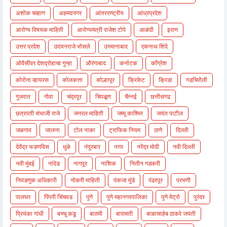
अशोक चव्हाण
अहमदनगर
आंतरराष्ट्रीय
आंध्रप्रदेश
आरोग्य विषयक माहिती
आरोग्यमंत्री राजेश टोपे
आळंदी
इराण
उत्तर प्रदेश
उदयनराजे भोसले
उस्मानाबाद
एकनाथ शिंदे
ओवैसींवर देशद्रोहाचा गुन्हा
औरंगाबाद
कर्नाटक
काँग्रेश
कोरोना व्हायरस
कोलकत्ता
कोल्हापूर
क्रिकेट
क्रिडा
गडचिरोली
गुजरात
गोवा
चंद्रपूर
चिपळूण
चैन्नई
छत्तीसगढ
छत्रपती संभाजी राजे
जनरल माहिती
जम्मू काश्मिर
जयंत पाटील
जळगाव
जालना
टोल नाका
ट्राफिक नियम
ठाणे
दिल्ली
देवेंद्र फडणविस
धुळे
नंदुरबार
नगर
नरेंद्र मोदी
नवी दिल्ली
नवी मुंबई
नांदेड
नागपूर
नाशिक
नितीन गडकरी
निवडणुक अधिकारी
नोकरी माहिती
पंकजा मुंडे
पंढरपूर
परभणी
पालघर
पिंपरी चिंचवड
पुणे
पुणे महानगरपालिका
पुणे मेट्रो
पुरंदर
प्रियंका गांधी
बच्चू कडू
बातमी
बारामती
बाळासाहेब ठाकरे जयंती