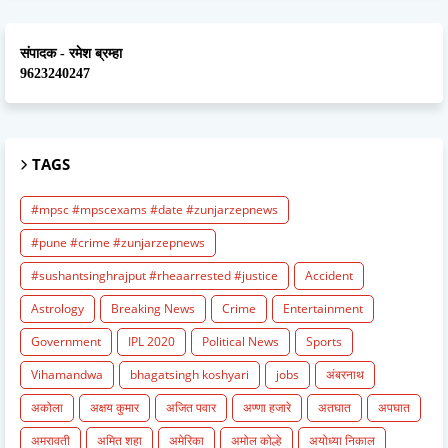
संपादक - रमेश ब्रम्हा
9623240247
TAGS
#mpsc #mpscexams #date #zunjarzepnews
#pune #crime #zunjarzepnews
#sushantsinghrajput #rheaarrested #justice
Accident
Astrology
Breaking News
Crime
Entertainment
Government
IPL 2020
Political News
Sports
Vihamandwa
bhagatsingh koshyari
jobs
अंबरनाथ
अकोला
अक्षय कुमार
अजित पवार
अण्णा हजारे
अतघात
अपघात
अमरावती
अमित शहा
अमेरिका
अमोल कोल्हे
अयोध्या निकाल