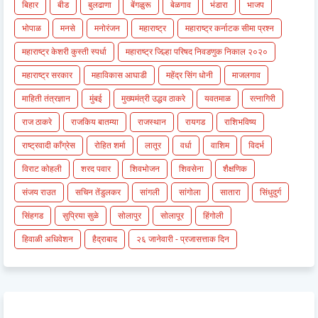
बिहार
बीड
बुलढाणा
बेंगळुरू
बेळगाव
भंडारा
भाजप
भोपाळ
मनसे
मनोरंजन
महाराष्ट्र
महाराष्ट्र कर्नाटक सीमा प्रश्न
महाराष्ट्र केशरी कुस्ती स्पर्धा
महाराष्ट्र जिल्हा परिषद निवडणुक निकाल २०२०
महाराष्ट्र सरकार
महाविकास आघाडी
महेंद्र सिंग धोनी
माजलगाव
माहिती तंत्रज्ञान
मुंबई
मुख्यमंत्री उद्धव ठाकरे
यवतमाळ
रत्नागिरी
राज ठाकरे
राजकिय बातम्या
राजस्थान
रायगड
राशिभविष्य
राष्ट्रवादी काँग्रेस
रोहित शर्मा
लातूर
वर्धा
वाशिम
विदर्भ
विराट कोहली
शरद पवार
शिवभोजन
शिवसेना
शैक्षणिक
संजय राउत
सचिन तेंडुलकर
सांगली
सांगोला
सातारा
सिंधुदुर्ग
सिंहगड
सुप्रिया सुळे
सोलापुर
सोलापूर
हिंगोली
हिवाळी अधिवेशन
हैद्राबाद
२६ जानेवारी - प्रजासत्ताक दिन