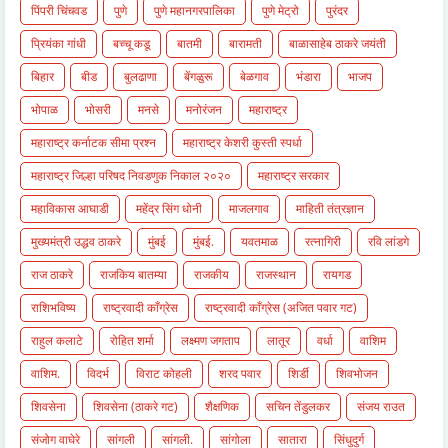
पिंपरी चिंचवड
पुणे
पुणे महानगरपालिका
पुणे मेट्रो
पुरंदर
प्रियंका गांधी
बच्चू कडू
बातमी
बारामती
बाळासाहेब ठाकरे जयंती
बिहार
बीड
बुलढाणा
बेंगळुरू
बेळगाव
भंडारा
भाजप
भोपाळ
भोसरी
मनसे
मनोरंजन
महाराष्ट्र
महाराष्ट्र कर्नाटक सीमा प्रश्न
महाराष्ट्र केशरी कुस्ती स्पर्धा
महाराष्ट्र जिल्हा परिषद निवडणुक निकाल २०२०
महाराष्ट्र सरकार
महाविकास आघाडी
महेंद्र सिंग धोनी
माजलगाव
माहिती तंत्रज्ञान
मुख्यमंत्री उद्धव ठाकरे
मुंबई
मुंबई.
यवतमाळ
रत्नागिरी
रवि लांडगे
राज ठाकरे
राजकिय बातम्या
राजकीय
राजस्थान
रायगड
राशिभविष्य
राष्ट्रवादी काँग्रेस
राष्ट्रवादी काँग्रेस (अजित पवार गट)
राहुल कलाटे
रोहित शर्मा
लक्ष्मण जगताप
लातूर
वर्धा
वाशिम
वाशिम.
विदर्भ
विराट कोहली
शरद पवार
शिर्डी
शिवभोजन
शिवसेना
शिवसेना (ठाकरे गट)
शैक्षणिक
सचिन तेंडुलकर
संजय राउत
संजोग वाघेरे
सांगली
सांगली.
सांगोला
सातारा
सिंधुदुर्ग