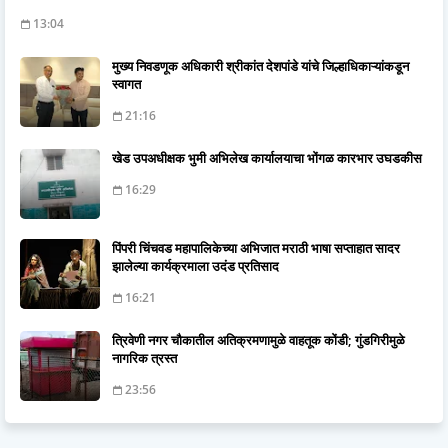
13:04
मुख्य निवडणूक अधिकारी श्रीकांत देशपांडे यांचे जिल्हाधिकाऱ्यांकडून
स्वागत
21:16
खेड उपअधीक्षक भुमी अभिलेख कार्यालयाचा भोंगळ कारभार उघडकीस
16:29
पिंपरी चिंचवड महापालिकेच्या अभिजात मराठी भाषा सप्ताहात सादर
झालेल्या कार्यक्रमाला उदंड प्रतिसाद
16:21
त्रिवेणी नगर चौकातील अतिक्रमणामुळे वाहतूक कोंडी; गुंडगिरीमुळे
नागरिक त्रस्त
23:56