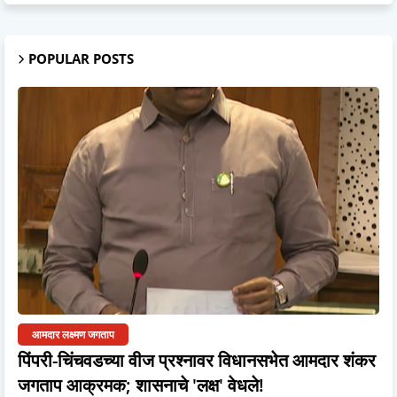
POPULAR POSTS
आमदार लक्ष्मण जगताप
पिंपरी-चिंचवडच्या वीज प्रश्नावर विधानसभेत आमदार शंकर
जगताप आक्रमक; शासनाचे 'लक्ष' वेधले!