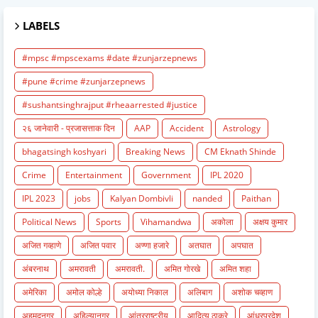
LABELS
#mpsc #mpscexams #date #zunjarzepnews
#pune #crime #zunjarzepnews
#sushantsinghrajput #rheaarrested #justice
२६ जानेवारी - प्रजासत्ताक दिन
AAP
Accident
Astrology
bhagatsingh koshyari
Breaking News
CM Eknath Shinde
Crime
Entertainment
Government
IPL 2020
IPL 2023
jobs
Kalyan Dombivli
nanded
Paithan
Political News
Sports
Vihamandwa
अकोला
अक्षय कुमार
अजित गव्हाणे
अजित पवार
अण्णा हजारे
अतघात
अपघात
अंबरनाथ
अमरावती
अमरावती.
अमित गोरखे
अमित शहा
अमेरिका
अमोल कोल्हे
अयोध्या निकाल
अलिबाग
अशोक चव्हाण
अहमदनगर
अहिल्यानगर
आंतरराष्ट्रीय
आदित्य ठाकरे
आंध्रप्रदेश