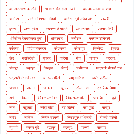
आमदार अण्णा बनसोडे
आमदार महेश दादा लांडगे
आमदार लक्ष्मण जगताप
आयोध्या
आरोग्य विषयक माहिती
आरोग्यमंत्री राजेश टोपे
आळंदी
इराण
उत्तर प्रदेश
उदयनराजे भोसले
उस्मानाबाद
एकनाथ शिंदे
ओवैसींवर देशद्रोहाचा गुन्हा
औरंगाबाद
कर्नाटक
कल्याण डोंबिवली
काँग्रेश
कोरोना व्हायरस
कोलकत्ता
कोल्हापूर
क्रिकेट
क्रिडा
खेड
गडचिरोली
गुजरात
गोंदिया
गोवा
चंद्रपुर
चंद्रपुर.
चंद्रपूर
चंद्रपूर.
चिपळूण
चैन्नई
छत्तीसगढ
छत्रपती संभाजी राजे
छत्रपती संभाजीनगर
जनरल माहिती
जम्मू काश्मिर
जयंत पाटील
जळगाव
जालना
जालना.
जुन्नर
टोल नाका
ट्राफिक नियम
ठाणे
दिल्ली
देवेंद्र फडणविस
देवेंद्र फडणवीस
धाराशिव
धुळे
नगर
नंदुरबार
नरेंद्र मोदी
नवी दिल्ली
नवी मुंबई
नागपूर
नांदेड
नाशिक
नितीन गडकरी
निवडणुक अधिकारी
नोकरी माहिती
न्यूयॉर्क
पंकजा मुंडे
पंढरपूर
पंढरपूर.
परभणी
पालघर