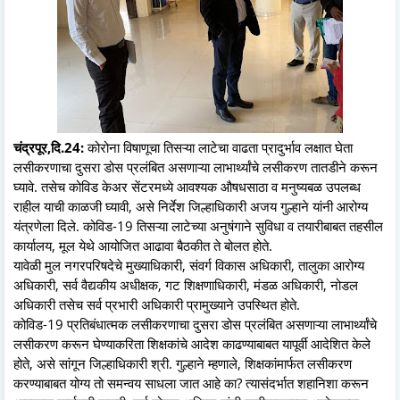
चंद्रपूर,दि.24:
कोरोना विषाणूचा तिसऱ्या लाटेचा वाढता प्रादुर्भाव लक्षात घेता
लसीकरणाचा दुसरा डोस प्रलंबित असणाऱ्या लाभार्थ्यांचे लसीकरण तातडीने करून
घ्यावे. तसेच कोविड केअर सेंटरमध्ये आवश्यक औषधसाठा व मनुष्यबळ उपलब्ध
राहील याची काळजी घ्यावी, असे निर्देश जिल्हाधिकारी अजय गुल्हाने यांनी आरोग्य
यंत्रणेला दिले. कोविड-19 तिसऱ्या लाटेच्या अनुषंगाने सुविधा व तयारीबाबत तहसील
कार्यालय, मूल येथे आयोजित आढावा बैठकीत ते बोलत होते.
यावेळी मुल नगरपरिषदेचे मुख्याधिकारी, संवर्ग विकास अधिकारी, तालुका आरोग्य
अधिकारी, सर्व वैद्यकीय अधीक्षक, गट शिक्षणाधिकारी, मंडळ अधिकारी, नोडल
अधिकारी तसेच सर्व प्रभारी अधिकारी प्रामुख्याने उपस्थित होते.
कोविड-19 प्रतिबंधात्मक लसीकरणाचा दुसरा डोस प्रलंबित असणाऱ्या लाभार्थ्यांचे
लसीकरण करून घेण्याकरिता शिक्षकांचे आदेश काढण्याबाबत यापूर्वी आदेशित केले
होते, असे सांगून जिल्हाधिकारी श्री. गुल्हाने म्हणाले, शिक्षकांमार्फत लसीकरण
करण्याबाबत योग्य तो समन्वय साधला जात आहे का? त्यासंदर्भात शहानिशा करून