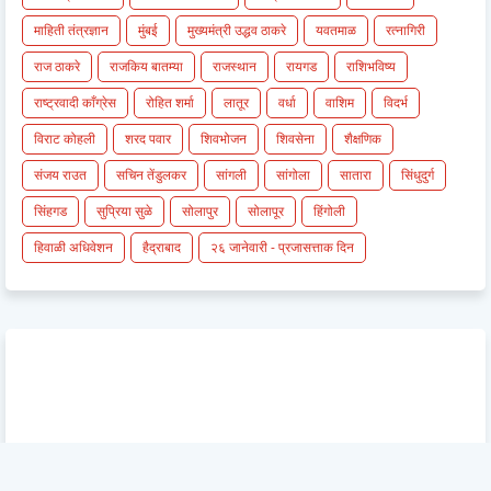
माहिती तंत्रज्ञान
मुंबई
मुख्यमंत्री उद्धव ठाकरे
यवतमाळ
रत्नागिरी
राज ठाकरे
राजकिय बातम्या
राजस्थान
रायगड
राशिभविष्य
राष्ट्रवादी काँग्रेस
रोहित शर्मा
लातूर
वर्धा
वाशिम
विदर्भ
विराट कोहली
शरद पवार
शिवभोजन
शिवसेना
शैक्षणिक
संजय राउत
सचिन तेंडुलकर
सांगली
सांगोला
सातारा
सिंधुदुर्ग
सिंहगड
सुप्रिया सुळे
सोलापुर
सोलापूर
हिंगोली
हिवाळी अधिवेशन
हैद्राबाद
२६ जानेवारी - प्रजासत्ताक दिन