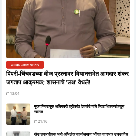
आमदार लक्ष्मण जगताप
पिंपरी-चिंचवडच्या वीज प्रश्नावर विधानसभेत आमदार शंकर
जगताप आक्रमक; शासनाचे 'लक्ष' वेधले!
13:04
मुख्य निवडणूक अधिकारी श्रीकांत देशपांडे यांचे जिल्हाधिकाऱ्यांकडून
स्वागत
21:16
खेड उपअधीक्षक भुमी अभिलेख कार्यालयाचा भोंगळ कारभार उघडकीस