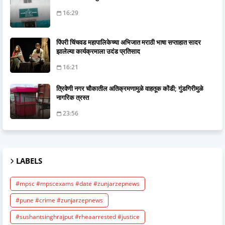
16:29
पिंपरी चिंचवड महापालिकेच्या अभिजात मराठी भाषा सप्ताहात सादर
झालेल्या कार्यक्रमाला उदंड प्रतिसाद
16:21
त्रिवेणी नगर चौकातील अतिक्रमणामुळे वाहतूक कोंडी; गुंडगिरीमुळे
नागरिक त्रस्त
23:56
LABELS
#mpsc #mpscexams #date #zunjarzepnews
#pune #crime #zunjarzepnews
#sushantsinghrajput #rheaarrested #justice