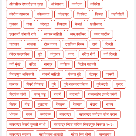
ओवैसींवर देशद्रोहाचा गुन्हा
औरंगाबाद
कर्नाटक
काँग्रेश
कोरोना व्हायरस
कोलकत्ता
कोल्हापूर
क्रिकेट
क्रिडा
गडचिरोली
गुजरात
गोवा
चंद्रपूर
चिपळूण
चैन्नई
छत्तीसगढ
छत्रपती संभाजी राजे
जनरल माहिती
जम्मू काश्मिर
जयंत पाटील
जळगाव
जालना
टोल नाका
ट्राफिक नियम
ठाणे
दिल्ली
देवेंद्र फडणविस
धुळे
नंदुरबार
नगर
नरेंद्र मोदी
नवी दिल्ली
नवी मुंबई
नांदेड
नागपूर
नाशिक
नितीन गडकरी
निवडणुक अधिकारी
नोकरी माहिती
पंकजा मुंडे
पंढरपूर
परभणी
पालघर
पिंपरी चिंचवड
पुणे
पुणे महानगरपालिका
पुणे मेट्रो
पुरंदर
प्रियंका गांधी
बच्चू कडू
बातमी
बारामती
बाळासाहेब ठाकरे जयंती
बिहार
बीड
बुलढाणा
बेंगळुरू
बेळगाव
भंडारा
भाजप
भोपाळ
मनसे
मनोरंजन
महाराष्ट्र
महाराष्ट्र कर्नाटक सीमा प्रश्न
महाराष्ट्र केशरी कुस्ती स्पर्धा
महाराष्ट्र जिल्हा परिषद निवडणुक निकाल २०२०
महाराष्ट्र सरकार
महाविकास आघाडी
महेंद्र सिंग धोनी
माजलगाव