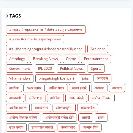
TAGS
#mpsc #mpscexams #date #zunjarzepnews
#pune #crime #zunjarzepnews
#sushantsinghrajput #rheaarrested #justice
Accident
Astrology
Breaking News
Crime
Entertainment
Government
IPL 2020
Political News
Sports
Vihamandwa
bhagatsingh koshyari
jobs
अंबरनाथ
अकोला
अक्षय कुमार
अजित पवार
अण्णा हजारे
अतघात
अपघात
अमरावती
अमित शहा
अमेरिका
अमोल कोल्हे
अयोध्या निकाल
अशोक चव्हाण
अहमदनगर
आंतरराष्ट्रीय
आंध्रप्रदेश
आरोग्य विषयक माहिती
आरोग्यमंत्री राजेश टोपे
आळंदी
इराण
उत्तर प्रदेश
उदयनराजे भोसले
उस्मानाबाद
एकनाथ शिंदे