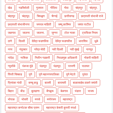
खेड
गडचिरोली
गुजरात
गोंदिया
गोवा
चंद्रपुर
चंद्रपुर.
चंद्रपूर
चंद्रपूर.
चिपळूण
चैन्नई
छत्तीसगढ
छत्रपती संभाजी राजे
छत्रपती संभाजीनगर
जनरल माहिती
जम्मू काश्मिर
जयंत पाटील
जळगाव
जालना
जालना.
जुन्नर
टोल नाका
ट्राफिक नियम
ठाणे
दिल्ली
देवेंद्र फडणविस
देवेंद्र फडणवीस
धाराशिव
धुळे
नगर
नंदुरबार
नरेंद्र मोदी
नवी दिल्ली
नवी मुंबई
नागपूर
नांदेड
नाशिक
नितीन गडकरी
निवडणुक अधिकारी
नोकरी माहिती
न्यूयॉर्क
पंकजा मुंडे
पंढरपूर
पंढरपूर.
परभणी
पालघर
पिंपरी चिंचवड
पुणे
पुणे महानगरपालिका
पुणे मेट्रो
पुरंदर
प्रियंका गांधी
बच्चू कडू
बातमी
बारामती
बाळासाहेब ठाकरे जयंती
बिहार
बीड
बुलढाणा
बेंगळुरू
बेळगाव
भंडारा
भाजप
भोपाळ
भोसरी
मनसे
मनोरंजन
महाराष्ट्र
महाराष्ट्र कर्नाटक सीमा प्रश्न
महाराष्ट्र केशरी कुस्ती स्पर्धा