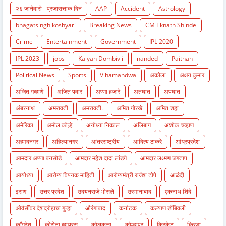
२६ जानेवारी - प्रजासत्ताक दिन
AAP
Accident
Astrology
bhagatsingh koshyari
Breaking News
CM Eknath Shinde
Crime
Entertainment
Government
IPL 2020
IPL 2023
jobs
Kalyan Dombivli
nanded
Paithan
Political News
Sports
Vihamandwa
अकोला
अक्षय कुमार
अजित गव्हाणे
अजित पवार
अण्णा हजारे
अतघात
अपघात
अंबरनाथ
अमरावती
अमरावती.
अमित गोरखे
अमित शहा
अमेरिका
अमोल कोल्हे
अयोध्या निकाल
अलिबाग
अशोक चव्हाण
अहमदनगर
अहिल्यानगर
आंतरराष्ट्रीय
आदित्य ठाकरे
आंध्रप्रदेश
आमदार अण्णा बनसोडे
आमदार महेश दादा लांडगे
आमदार लक्ष्मण जगताप
आयोध्या
आरोग्य विषयक माहिती
आरोग्यमंत्री राजेश टोपे
आळंदी
इराण
उत्तर प्रदेश
उदयनराजे भोसले
उस्मानाबाद
एकनाथ शिंदे
ओवैसींवर देशद्रोहाचा गुन्हा
औरंगाबाद
कर्नाटक
कल्याण डोंबिवली
काँग्रेश
कोरोना व्हायरस
कोलकत्ता
कोल्हापूर
क्रिकेट
क्रिडा