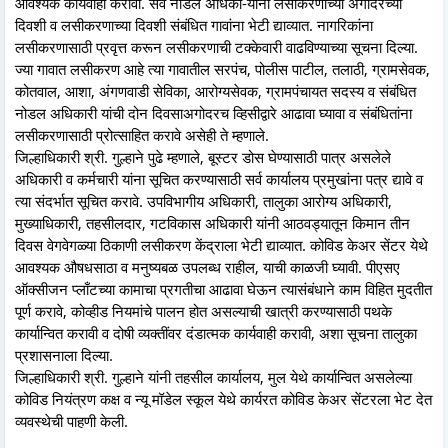
आवश्यक कार्यवाही करावी. सर्व नोडल अधिका-यांनी लसीकरणाच्या अगोदरच्या
दिवशी व लसीकरणाच्या दिवशी संबंधित गावांना भेटी द्याव्यात. नागरिकांना
लसीकरणासाठी प्रवृत्त करून लसीकरणाची टक्केवारी वाढविण्याच्या सूचना दिल्या.
ज्या गावात लसीकरण आहे त्या गावातील सरपंच, पोलीस पाटील, तलाठी, ग्रामसेवक,
कोतवाल, आशा, अंगणवाडी सेविका, आरोग्यसेवक, ग्रामपंचायत सदस्य व संबंधित
नोडल अधिकारी यांची दोन दिवसाअगोदरच व्हिसीद्वारे आढावा घ्यावा व संबंधितांना
लसीकरणासाठी प्रोत्साहित करावे असेही ते म्हणाले.
जिल्हाधिकारी श्री. गुल्हाने पुढे म्हणाले, बूस्टर डोस घेण्यासाठी पात्र असलेले
अधिकारी व कर्मचारी यांना सूचित करण्यासाठी सर्व कार्यालय प्रमुखांना पत्र द्यावे व
त्या संदर्भात सूचित करावे. उपविभागीय अधिकारी, तालुका आरोग्य अधिकारी,
मुख्याधिकारी, तहसीलदार, गटविकास अधिकारी यांनी आठवड्यातून किमान तीन
दिवस वेगवेगळ्या ठिकाणी लसीकरण केंद्राला भेटी द्याव्यात. कोविड केअर सेंटर येथे
आवश्यक औषधसाठा व मनुष्यबळ उपलब्ध राहील, याची काळजी घ्यावी. पीएसए
ऑक्सीजन प्लाँटच्या कामाचा प्रगतीचा आढावा घेऊन त्यासंबंधाने काम विहित मुदतीत
पूर्ण करावे, कोव्हीड नियमांचे पालन होत असल्याची खात्री करण्यासाठी पथके
कार्यान्वित करावी व दोषी व्यक्तींवर दंडात्मक कार्यवाही करावी, अशा सूचना तालुका
प्रशासनाला दिल्या.
जिल्हाधिकारी श्री. गुल्हाने यांनी तहसील कार्यालय, मुल येथे कार्यान्वित असलेल्या
कोविड नियंत्रण कक्ष व न्यू मॉडेल स्कूल येथे कार्यरत कोविड केअर सेंटरला भेट देत
व्यवस्थेची पाहणी केली.