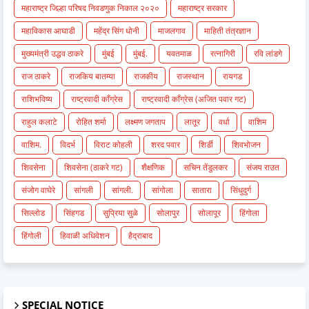
महाराष्ट्र जिल्हा परिषद निवडणुक निकाल २०२०
महाराष्ट्र सरकार
महाविकास आघाडी
महेंद्र सिंग धोनी
माजलगाव
माहिती तंत्रज्ञान
मुख्यमंत्री उद्धव ठाकरे
मुंबई
मुंबई.
यवतमाळ
रत्नागिरी
रवि लांडगे
राज ठाकरे
राजकिय बातम्या
राजकीय
राजस्थान
रायगड
राशिभविष्य
राष्ट्रवादी काँग्रेस
राष्ट्रवादी काँग्रेस (अजित पवार गट)
राहुल कलाटे
रोहित शर्मा
लक्ष्मण जगताप
लातूर
वर्धा
वाशिम
वाशिम.
विदर्भ
विराट कोहली
शरद पवार
शिर्डी
शिवभोजन
शिवसेना
शिवसेना (ठाकरे गट)
शैक्षणिक
सचिन तेंडुलकर
संजय राउत
संजोग वाघेरे
सांगली
सांगली.
सांगोला
सातारा
सिंधुदुर्ग
सिल्लोड
सिंहगड
सुप्रिया सुळे
सोलापुर
सोलापूर
हिंगोला
हिंगोली
हिवाळी अधिवेशन
हैद्राबाद
SPECIAL NOTICE