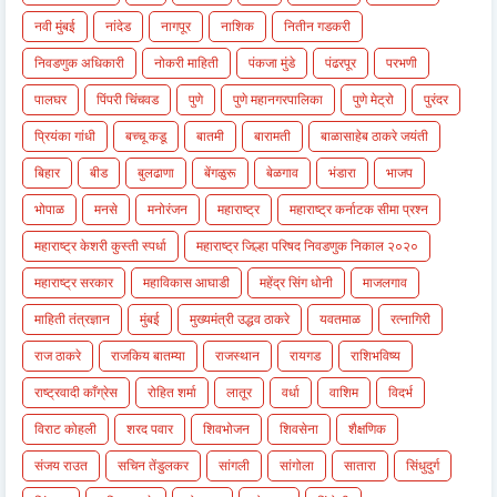
नवी मुंबई
नांदेड
नागपूर
नाशिक
नितीन गडकरी
निवडणुक अधिकारी
नोकरी माहिती
पंकजा मुंडे
पंढरपूर
परभणी
पालघर
पिंपरी चिंचवड
पुणे
पुणे महानगरपालिका
पुणे मेट्रो
पुरंदर
प्रियंका गांधी
बच्चू कडू
बातमी
बारामती
बाळासाहेब ठाकरे जयंती
बिहार
बीड
बुलढाणा
बेंगळुरू
बेळगाव
भंडारा
भाजप
भोपाळ
मनसे
मनोरंजन
महाराष्ट्र
महाराष्ट्र कर्नाटक सीमा प्रश्न
महाराष्ट्र केशरी कुस्ती स्पर्धा
महाराष्ट्र जिल्हा परिषद निवडणुक निकाल २०२०
महाराष्ट्र सरकार
महाविकास आघाडी
महेंद्र सिंग धोनी
माजलगाव
माहिती तंत्रज्ञान
मुंबई
मुख्यमंत्री उद्धव ठाकरे
यवतमाळ
रत्नागिरी
राज ठाकरे
राजकिय बातम्या
राजस्थान
रायगड
राशिभविष्य
राष्ट्रवादी काँग्रेस
रोहित शर्मा
लातूर
वर्धा
वाशिम
विदर्भ
विराट कोहली
शरद पवार
शिवभोजन
शिवसेना
शैक्षणिक
संजय राउत
सचिन तेंडुलकर
सांगली
सांगोला
सातारा
सिंधुदुर्ग