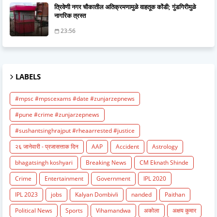
त्रिवेणी नगर चौकातील अतिक्रमणामुळे वाहतूक कोंडी; गुंडगिरीमुळे
नागरिक त्रस्त
23:56
LABELS
#mpsc #mpscexams #date #zunjarzepnews
#pune #crime #zunjarzepnews
#sushantsinghrajput #rheaarrested #justice
२६ जानेवारी - प्रजासत्ताक दिन
AAP
Accident
Astrology
bhagatsingh koshyari
Breaking News
CM Eknath Shinde
Crime
Entertainment
Government
IPL 2020
IPL 2023
jobs
Kalyan Dombivli
nanded
Paithan
Political News
Sports
Vihamandwa
अकोला
अक्षय कुमार