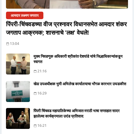
आमदार लक्ष्मण जगताप
पिंपरी-चिंचवडच्या वीज प्रश्नावर विधानसभेत आमदार शंकर
जगताप आक्रमक; शासनाचे 'लक्ष' वेधले!
13:04
मुख्य निवडणूक अधिकारी श्रीकांत देशपांडे यांचे जिल्हाधिकाऱ्यांकडून
स्वागत
21:16
खेड उपअधीक्षक भुमी अभिलेख कार्यालयाचा भोंगळ कारभार उघडकीस
16:29
पिंपरी चिंचवड महापालिकेच्या अभिजात मराठी भाषा सप्ताहात सादर
झालेल्या कार्यक्रमाला उदंड प्रतिसाद
16:21