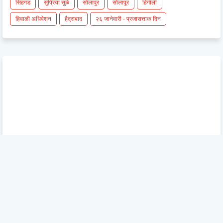
सिंहगड
सुप्रिया सुळे
सोलापुर
सोलापूर
हिंगोली
हिवाळी अधिवेशन
हैद्राबाद
२६ जानेवारी - प्रजासत्ताक दिन