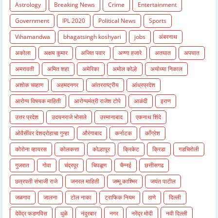
Astrology
Breaking News
Crime
Entertainment
Government
IPL 2020
Political News
Sports
Vihamandwa
bhagatsingh koshyari
jobs
अंबरनाथ
अकोला
अक्षय कुमार
अजित पवार
अण्णा हजारे
अतघात
अपघात
अमरावती
अमित शहा
अमेरिका
अमोल कोल्हे
अयोध्या निकाल
अशोक चव्हाण
अहमदनगर
आंतरराष्ट्रीय
आंध्रप्रदेश
आरोग्य विषयक माहिती
आरोग्यमंत्री राजेश टोपे
आळंदी
इराण
उत्तर प्रदेश
उदयनराजे भोसले
उस्मानाबाद
एकनाथ शिंदे
ओवैसींवर देशद्रोहाचा गुन्हा
औरंगाबाद
कर्नाटक
काँग्रेश
कोरोना व्हायरस
कोलकत्ता
कोल्हापूर
क्रिकेट
क्रिडा
गडचिरोली
गुजरात
गोवा
चंद्रपूर
चिपळूण
चैन्नई
छत्तीसगढ
छत्रपती संभाजी राजे
जनरल माहिती
जम्मू काश्मिर
जयंत पाटील
जळगाव
जालना
टोल नाका
ट्राफिक नियम
ठाणे
दिल्ली
देवेंद्र फडणविस
धुळे
नंदुरबार
नगर
नरेंद्र मोदी
नवी दिल्ली