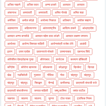
अजित गव्हाणे
अजित पवार
अण्णा हजारे
अतघात
अपघात
अंबरनाथ
अमरावती
अमरावती.
अमित गोरखे
अमित शहा
अमेरिका
अमोल कोल्हे
अयोध्या निकाल
अलिबाग
अशोक चव्हाण
अहमदनगर
अहिल्यानगर
आंतरराष्ट्रीय
आदित्य ठाकरे
आंध्रप्रदेश
आमदार अण्णा बनसोडे
आमदार महेश दादा लांडगे
आमदार लक्ष्मण जगताप
आयोध्या
आरोग्य विषयक माहिती
आरोग्यमंत्री राजेश टोपे
आळंदी
इराण
उत्तर प्रदेश
उदयनराजे भोसले
उस्मानाबाद
एकनाथ शिंदे
ओवैसींवर देशद्रोहाचा गुन्हा
औरंगाबाद
कर्नाटक
कल्याण डोंबिवली
काँग्रेश
कोरोना व्हायरस
कोलकत्ता
कोल्हापूर
क्रिकेट
क्रिडा
खेड
गडचिरोली
गुजरात
गोंदिया
गोवा
चंद्रपुर
चंद्रपुर.
चंद्रपूर
चंद्रपूर.
चिपळूण
चैन्नई
छत्तीसगढ
छत्रपती संभाजी राजे
छत्रपती संभाजीनगर
जनरल माहिती
जम्मू काश्मिर
जयंत पाटील
जळगाव
जालना
जालना.
जुन्नर
टोल नाका
ट्राफिक नियम