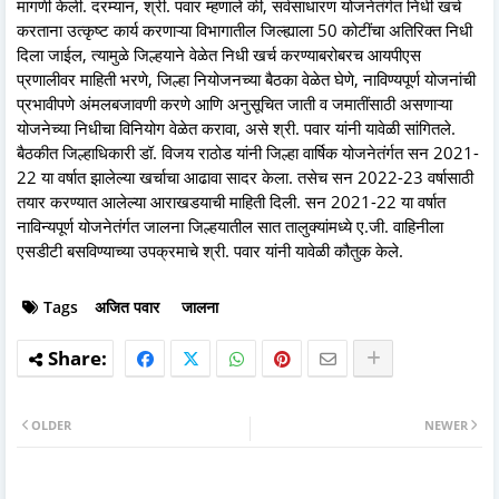
मागणी केली. दरम्यान‍, श्री. पवार म्हणाले की, सर्वसाधारण योजनेतंर्गत निधी खर्च
करताना उत्कृष्ट कार्य करणाऱ्या विभागातील जिल्ह्याला 50 कोटींचा अतिरिक्त निधी
दिला जाईल, त्यामुळे जिल्हयाने वेळेत निधी खर्च करण्याबरोबरच आयपीएस
प्रणालीवर माहिती भरणे, जिल्हा नियोजनच्या बैठका वेळेत घेणे, नाविण्यपूर्ण योजनांची
प्रभावीपणे अंमलबजावणी करणे आणि अनुसूचित जाती व जमातींसाठी असणाऱ्या
योजनेच्या निधीचा विनियोग वेळेत करावा, असे श्री. पवार यांनी यावेळी सांगितले.
बैठकीत जिल्हाधिकारी डॉ. विजय राठोड यांनी जिल्हा वार्षिक योजनेतंर्गत सन 2021-
22 या वर्षात झालेल्या खर्चाचा आढावा सादर केला. तसेच सन 2022-23 वर्षासाठी
तयार करण्यात आलेल्या आराखडयाची माहिती दिली. सन 2021-22 या वर्षात
नाविन्यपूर्ण योजनेतंर्गत जालना जिल्हयातील सात तालुक्यांमध्ये ए.जी. वाहिनीला
एसडीटी बसविण्याच्या उपक्रमाचे श्री. पवार यांनी यावेळी कौतुक केले.
Tags
अजित पवार
जालना
OLDER
NEWER