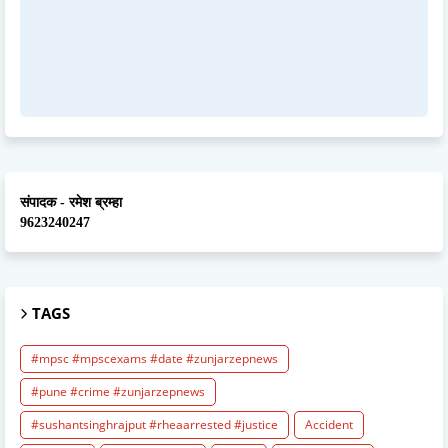
संपादक - रमेश ब्रम्हा
9623240247
TAGS
#mpsc #mpscexams #date #zunjarzepnews
#pune #crime #zunjarzepnews
#sushantsinghrajput #rheaarrested #justice
Accident