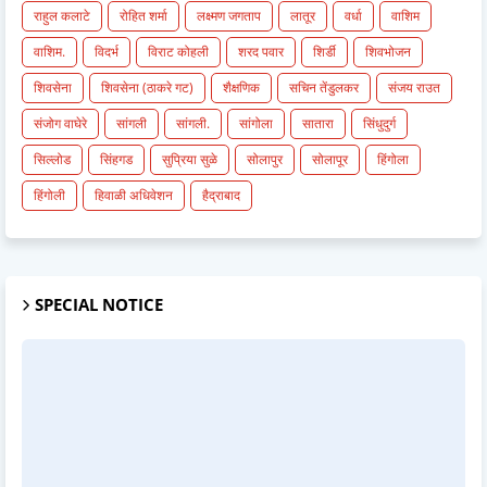
राहुल कलाटे
रोहित शर्मा
लक्ष्मण जगताप
लातूर
वर्धा
वाशिम
वाशिम.
विदर्भ
विराट कोहली
शरद पवार
शिर्डी
शिवभोजन
शिवसेना
शिवसेना (ठाकरे गट)
शैक्षणिक
सचिन तेंडुलकर
संजय राउत
संजोग वाघेरे
सांगली
सांगली.
सांगोला
सातारा
सिंधुदुर्ग
सिल्लोड
सिंहगड
सुप्रिया सुळे
सोलापुर
सोलापूर
हिंगोला
हिंगोली
हिवाळी अधिवेशन
हैद्राबाद
SPECIAL NOTICE