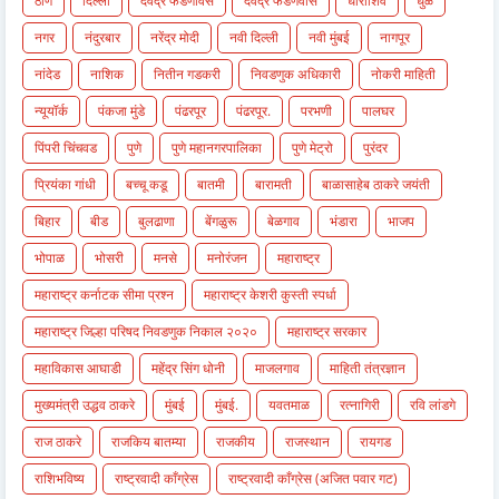
ठाणे
दिल्ली
देवेंद्र फडणविस
देवेंद्र फडणवीस
धाराशिव
धुळे
नगर
नंदुरबार
नरेंद्र मोदी
नवी दिल्ली
नवी मुंबई
नागपूर
नांदेड
नाशिक
नितीन गडकरी
निवडणुक अधिकारी
नोकरी माहिती
न्यूयॉर्क
पंकजा मुंडे
पंढरपूर
पंढरपूर.
परभणी
पालघर
पिंपरी चिंचवड
पुणे
पुणे महानगरपालिका
पुणे मेट्रो
पुरंदर
प्रियंका गांधी
बच्चू कडू
बातमी
बारामती
बाळासाहेब ठाकरे जयंती
बिहार
बीड
बुलढाणा
बेंगळुरू
बेळगाव
भंडारा
भाजप
भोपाळ
भोसरी
मनसे
मनोरंजन
महाराष्ट्र
महाराष्ट्र कर्नाटक सीमा प्रश्न
महाराष्ट्र केशरी कुस्ती स्पर्धा
महाराष्ट्र जिल्हा परिषद निवडणुक निकाल २०२०
महाराष्ट्र सरकार
महाविकास आघाडी
महेंद्र सिंग धोनी
माजलगाव
माहिती तंत्रज्ञान
मुख्यमंत्री उद्धव ठाकरे
मुंबई
मुंबई.
यवतमाळ
रत्नागिरी
रवि लांडगे
राज ठाकरे
राजकिय बातम्या
राजकीय
राजस्थान
रायगड
राशिभविष्य
राष्ट्रवादी काँग्रेस
राष्ट्रवादी काँग्रेस (अजित पवार गट)