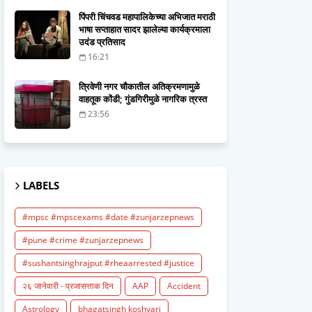
पिंपरी चिंचवड महापालिकेच्या अभिजात मराठी
भाषा सप्ताहात सादर झालेल्या कार्यक्रमाला
उदंड प्रतिसाद
16:21
त्रिवेणी नगर चौकातील अतिक्रमणामुळे
वाहतूक कोंडी; गुंडगिरीमुळे नागरिक त्रस्त
23:56
LABELS
#mpsc #mpscexams #date #zunjarzepnews
#pune #crime #zunjarzepnews
#sushantsinghrajput #rheaarrested #justice
२६ जानेवारी - प्रजासत्ताक दिन
AAP
Accident
Astrology
bhagatsingh koshyari