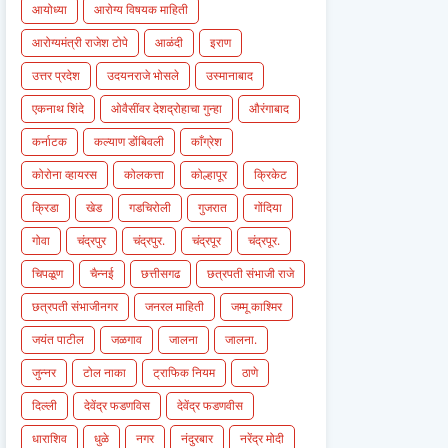
आयोध्या
आरोग्य विषयक माहिती
आरोग्यमंत्री राजेश टोपे
आळंदी
इराण
उत्तर प्रदेश
उदयनराजे भोसले
उस्मानाबाद
एकनाथ शिंदे
ओवैसींवर देशद्रोहाचा गुन्हा
औरंगाबाद
कर्नाटक
कल्याण डोंबिवली
काँग्रेश
कोरोना व्हायरस
कोलकत्ता
कोल्हापूर
क्रिकेट
क्रिडा
खेड
गडचिरोली
गुजरात
गोंदिया
गोवा
चंद्रपुर
चंद्रपुर.
चंद्रपूर
चंद्रपूर.
चिपळूण
चैन्नई
छत्तीसगढ
छत्रपती संभाजी राजे
छत्रपती संभाजीनगर
जनरल माहिती
जम्मू काश्मिर
जयंत पाटील
जळगाव
जालना
जालना.
जुन्नर
टोल नाका
ट्राफिक नियम
ठाणे
दिल्ली
देवेंद्र फडणविस
देवेंद्र फडणवीस
धाराशिव
धुळे
नगर
नंदुरबार
नरेंद्र मोदी