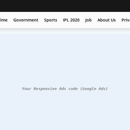
rime
Government
Sports
IPL 2020
Job
About Us
Priv
Your Responsive Ads code (Google Ads)