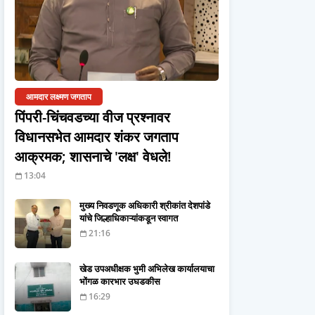
आमदार लक्ष्मण जगताप
पिंपरी-चिंचवडच्या वीज प्रश्नावर
विधानसभेत आमदार शंकर जगताप
आक्रमक; शासनाचे 'लक्ष' वेधले!
13:04
मुख्य निवडणूक अधिकारी श्रीकांत देशपांडे
यांचे जिल्हाधिकाऱ्यांकडून स्वागत
21:16
खेड उपअधीक्षक भुमी अभिलेख कार्यालयाचा
भोंगळ कारभार उघडकीस
16:29