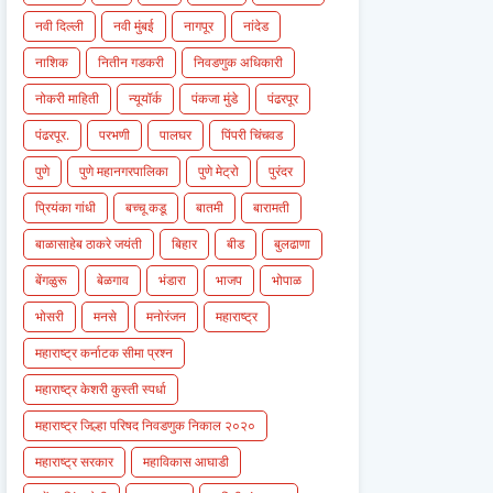
नवी दिल्ली
नवी मुंबई
नागपूर
नांदेड
नाशिक
नितीन गडकरी
निवडणुक अधिकारी
नोकरी माहिती
न्यूयॉर्क
पंकजा मुंडे
पंढरपूर
पंढरपूर.
परभणी
पालघर
पिंपरी चिंचवड
पुणे
पुणे महानगरपालिका
पुणे मेट्रो
पुरंदर
प्रियंका गांधी
बच्चू कडू
बातमी
बारामती
बाळासाहेब ठाकरे जयंती
बिहार
बीड
बुलढाणा
बेंगळुरू
बेळगाव
भंडारा
भाजप
भोपाळ
भोसरी
मनसे
मनोरंजन
महाराष्ट्र
महाराष्ट्र कर्नाटक सीमा प्रश्न
महाराष्ट्र केशरी कुस्ती स्पर्धा
महाराष्ट्र जिल्हा परिषद निवडणुक निकाल २०२०
महाराष्ट्र सरकार
महाविकास आघाडी