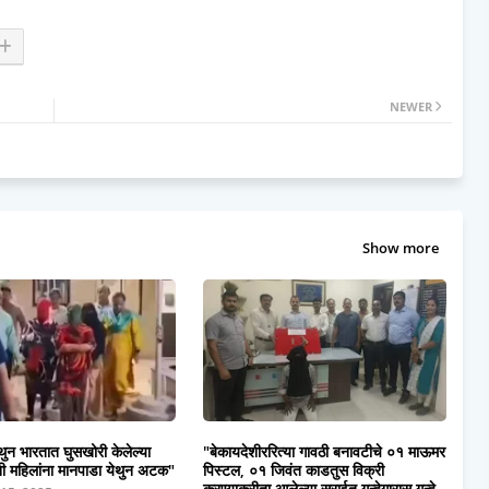
NEWER
Show more
येथुन भारतात घुसखोरी केलेल्या
"बेकायदेशीररित्या गावठी बनावटीचे ०१ माऊमर
ेशी महिलांना मानपाडा येथुन अटक"
पिस्टल, ०१ जिवंत काडतुस विक्री
करण्याकरीता आलेल्या सराईत गुन्हेगारास गुन्हे