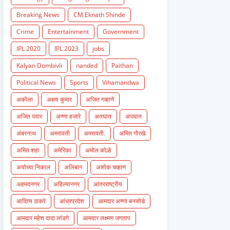
Breaking News
CM Eknath Shinde
Crime
Entertainment
Government
IPL 2020
IPL 2023
jobs
Kalyan Dombivli
nanded
Paithan
Political News
Sports
Vihamandwa
अकोला
अक्षय कुमार
अजित गव्हाणे
अजित पवार
अण्णा हजारे
अतघात
अपघात
अंबरनाथ
अमरावती
अमरावती.
अमित गोरखे
अमित शहा
अमेरिका
अमोल कोल्हे
अयोध्या निकाल
अलिबाग
अशोक चव्हाण
अहमदनगर
अहिल्यानगर
आंतरराष्ट्रीय
आदित्य ठाकरे
आंध्रप्रदेश
आमदार अण्णा बनसोडे
आमदार महेश दादा लांडगे
आमदार लक्ष्मण जगताप