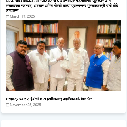
पिंपरी-चिंचवडमधील स्पा 'सिंडिकेट'चे धाबे दणाणले! पडद्यामागचे सूत्रधार आता
सरकारच्या रडारवर; आमदार अमित गोरखे यांच्या प्रश्नानंतर गृहराज्यमंत्री यांचे मोठे
आश्वासन
March 19, 2026
शरदचंद्र पवार साहेबांची RPI (आंबेडकर) पदाधिकाऱ्यांसोबत भेट
November 25, 2025