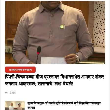
आमदार लक्ष्मण जगताप
पिंपरी-चिंचवडच्या वीज प्रश्नावर विधानसभेत आमदार शंकर
जगताप आक्रमक; शासनाचे 'लक्ष' वेधले!
13:04
मुख्य निवडणूक अधिकारी श्रीकांत देशपांडे यांचे जिल्हाधिकाऱ्यांकडून
स्वागत