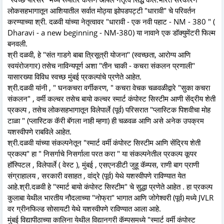
लोकसहभागातून आशियातील सर्वात मोठ्या झोपडपट्टी "धारावी" चे परिवर्तन
करण्याच्या श्री. दळवी यांच्या नेतृत्वावर "धारावी - एक नवी पहाट - NM - 380 " (
Dharavi - a new beginning - NM-380) या नावाने एक डॉक्युमेंटरी फिल्म
बनवली.
श्री दळवी, हे "संत गाडगे बाबा त्रिसूत्री योजना" (स्वच्छता, आरोग्य आणि
स्वयंरोजगार) तसेच नाविन्यपूर्ण अशा "तीन चाकी - कचरा संकलन प्रणाली"
यासारख्या विविध स्वच्छ मुंबई प्रकल्पांचे प्रणेते आहेत.
श्री.दळवी यांनी , " घनकचरा वर्गीकरण, " कचरा वेचक चळवळीद्वारे "सुका कचरा
संकलन" , वर्मी कल्चर तसेच बायो कल्चर स्मार्ट कंपोस्ट सिस्टीम आणी सेंद्रीय शेती
प्रकल्प , तसेच लोकसहभागातून विलेपार्ले (पूर्व) परिसरात "प्लास्टिक पिशवीचा मोह
टाळा " (प्लास्टिक कॅरी बॅगला नाही म्हणा) ही चळवळ आणि असे अनेक उपक्रम
यशस्वीपणे राबविले आहेत.
श्री.दळवी यांच्या संकल्पनेतून "स्मार्ट वर्मी कंपोस्ट सिस्टीम आणि सेंद्रिय शेती
प्रकल्प" हा " निसर्गाचे निसर्गाला परत करा " या संकल्पनेतील प्रकल्प कूपर
हॉस्पिटल , विलेपार्ले ( वेस्ट ), मुंबई , एसएनडीटी जुहू कॅम्पस, राणी बाग प्राणी
संग्राहालय , सरकारी वसाहत , वांद्रे (पूर्व) येथे यशस्वीपणे राविण्यात येत
आहे.श्री.दळवी हे "स्मार्ट बायो कंपोस्ट सिस्टीम" चे सुद्धा प्रणेते आहेत . हा प्रकल्प
कुलाबा येथील भारतीय नौदलाच्या "नोफ्रा" भागात आणि जोगेश्वरी (पूर्व) मध्ये JVLR
वर ग्रीनफिल्ड सोसायटी येथे यशस्वीपणे राविण्यात आला आहे.
मुंबई विद्यापीठाच्या कालिना येथील विद्यानगरी कॅम्पसमध्ये "स्मार्ट वर्मी कंपोस्ट