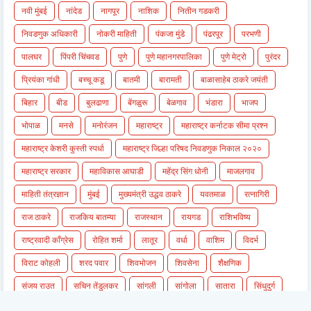
नवी मुंबई
नांदेड
नागपूर
नाशिक
नितीन गडकरी
निवडणुक अधिकारी
नोकरी माहिती
पंकजा मुंडे
पंढरपूर
परभणी
पालघर
पिंपरी चिंचवड
पुणे
पुणे महानगरपालिका
पुणे मेट्रो
पुरंदर
प्रियंका गांधी
बच्चू कडू
बातमी
बारामती
बाळासाहेब ठाकरे जयंती
बिहार
बीड
बुलढाणा
बेंगळुरू
बेळगाव
भंडारा
भाजप
भोपाळ
मनसे
मनोरंजन
महाराष्ट्र
महाराष्ट्र कर्नाटक सीमा प्रश्न
महाराष्ट्र केशरी कुस्ती स्पर्धा
महाराष्ट्र जिल्हा परिषद निवडणुक निकाल २०२०
महाराष्ट्र सरकार
महाविकास आघाडी
महेंद्र सिंग धोनी
माजलगाव
माहिती तंत्रज्ञान
मुंबई
मुख्यमंत्री उद्धव ठाकरे
यवतमाळ
रत्नागिरी
राज ठाकरे
राजकिय बातम्या
राजस्थान
रायगड
राशिभविष्य
राष्ट्रवादी काँग्रेस
रोहित शर्मा
लातूर
वर्धा
वाशिम
विदर्भ
विराट कोहली
शरद पवार
शिवभोजन
शिवसेना
शैक्षणिक
संजय राउत
सचिन तेंडुलकर
सांगली
सांगोला
सातारा
सिंधुदुर्ग
सिंहगड
सुप्रिया सुळे
सोलापुर
सोलापूर
हिंगोली