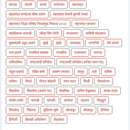
भोपाळ
भोसरी
मनसे
मनोरंजन
महाराष्ट्र
महाराष्ट्र कर्नाटक सीमा प्रश्न
महाराष्ट्र केशरी कुस्ती स्पर्धा
महाराष्ट्र जिल्हा परिषद निवडणुक निकाल २०२०
महाराष्ट्र सरकार
महाविकास आघाडी
महेंद्र सिंग धोनी
माजलगाव
माहिती तंत्रज्ञान
मुख्यमंत्री उद्धव ठाकरे
मुंबई
मुंबई.
यवतमाळ
रत्नागिरी
रवि लांडगे
राज ठाकरे
राजकिय बातम्या
राजकीय
राजस्थान
रायगड
राशिभविष्य
राष्ट्रवादी काँग्रेस
राष्ट्रवादी काँग्रेस (अजित पवार गट)
राहुल कलाटे
रोहित शर्मा
लक्ष्मण जगताप
लातूर
वर्धा
वाशिम
वाशिम.
विदर्भ
विराट कोहली
शरद पवार
शिर्डी
शिवभोजन
शिवसेना
शिवसेना (ठाकरे गट)
शैक्षणिक
सचिन तेंडुलकर
संजय राउत
संजोग वाघेरे
सांगली
सांगली.
सांगोला
सातारा
सिंधुदुर्ग
सिल्लोड
सिंहगड
सुप्रिया सुळे
सोलापुर
सोलापूर
हिंगोला
हिंगोली
हिवाळी अधिवेशन
हैद्राबाद