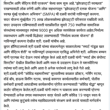
सिस्टीम आणि सेंद्रिय शेती प्रकल्प" चेध्या काम सुरू आहे."झोपडपट्टी स्वच्छता"
राखण्यासाठी लोक वर्गणी आणि लोक सहभागातून "झोपडपट्टी दत्तक योजना "आणि"
स्वच्छ मुंबई प्रबोधन अभियान" (SMPA) ची दळवी सरांची नाविन्यपूर्ण कल्पना.
सदर योजना मुंबईतील 75 लाख लोकसख्येच्या झोपडट्टी परिसरात राबविली जाते.
सदर उपक्रम राबिण्यासाठी वस्ती पातळीवरील सुमारे 750 स्थानिक सामाजिक
संस्थांच्या माध्यमातून त्यांच्या 9000 हून अधिक स्वयंसेवक कार्यरत आहेत.निर्माल्य
व्यवस्थापन आणि त्याची विल्हेवाट लावण्यासाठी "निर्माल्य कलश योजना" ही
नाविन्यपूर्ण कल्पना देखील श्री. दळवी यांचीच आहे.
कूपर हॉस्पिटलमध्ये श्री दळवी यांच्या संकल्पनेतून साकारलेल्या "स्मार्ट गांडूळ खत
आणि सेंद्रिय शेती" या नाविन्यपूर्ण उपक्रमला प्रसिद्ध अभिनेते श्री. अमिताभ बच्चन
यांनी प्रत्यक्ष भेट देऊन त्याचं कौतुक केलं आहे.श्री दळवी यांनी "स्मार्ट होम कंपोस्ट
सिस्टीम" देखील विकसित केली आणि स्वतःचे उदाहरण देऊन ते यशस्वीरित्या
त्यांच्या घरी लागू केले आणि आता ते अनेक घरांमध्ये लागू केले गेले आहे.
श्री.दळवी,यांनी "कोविड महामारीच्या" सुरवातीच्या काळात डॉक्टर, नर्सिंग स्टाफ,
वॉर्ड बॉय, हाऊस किपिंग स्टाफ, सफाई कामगार कार्यालयातील कर्मचारी, पोलीस
कर्मचारी इत्यादी आघाडीच्या कार्यकर्त्यांना प्रेरित करण्यासाठी "कोविड योद्धा" म्हणून
कठोर परिश्रम केलेत.श्री.दळवी यांनी त्यांना न घाबरता काम करण्याची प्रेरणा
देण्यासाठी अनेक तणाव व्यवस्थापन सत्र घेतले आणि कोविड 19 पासून स्वतःचे
आणि त्यांच्या कुटुंबाचे तसेच महाविद्यालयाचे संरक्षण कसे करावे यासाठी मार्गदर्शन
केले.