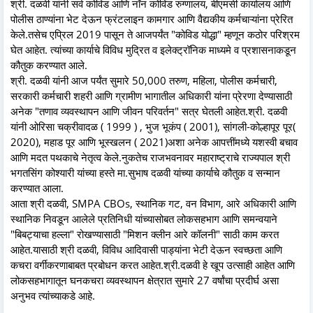
श्री. दळवी यांनी सर्व कोविड आणि नॉन कोविड रुग्णालय, बीएमसी कार्यालय आणि
पोलीस ठाण्यांना भेट देऊन फ्रंटलाइन कामगार आणि वैद्यकीय कर्मचाऱ्यांना प्रेरित
केले.तसेच एप्रिल 2019 पासून ते आजपर्यंत "कोविड योद्धा" म्हणून कठोर परिश्रम
घेत आहेत. त्यांच्या कार्याचे विविध मुद्रित व इलेक्ट्रॉनिक माध्यमे व प्रशासनाकडून
कौतुक करण्यात आले.
श्री. दळवी यांनी आज पर्यंत सुमारे 50,000 तरुण, महिला, पोलीस कर्मचारी,
सरकारी कर्मचारी शहरी आणि ग्रामीण भागातील अधिकारी यांना प्रेरणा देण्यासाठी
अनेक "तणाव व्यवस्थापन आणि जीवन परिवर्तन" सत्र घेतली आहेत.श्री. दळवी
यांनी ओरिसा चक्रीवादळ ( 1999 ) , भुज भूकंप ( 2001), सांगली-कोल्हापूर पूर(
2020), महाड पूर आणि भूस्खलन ( 2021)अशा अनेक आपत्तींमध्ये यशस्वी बचाव
आणि मदत पथकाचे नेतृत्व केले.नुकतेच राजभवनावर महाराष्ट्राचे राज्यपाल श्री
भगतसिंग कोश्यारी यांच्या हस्ते मा.सुभाष दळवी यांच्या कार्याचे कौतुक व सन्मान
करण्यात आला.
आता श्री दळवी, SMPA CBOs, स्थानिक गट, वन विभाग, आरे अधिकारी आणि
स्थानिक निवडून आलेले प्रतिनिधी यांच्यासोबत लोकसहभाग आणि समन्वयाने
"बिबट्याचा हल्ला" रोखण्यासाठी "मिशन क्लीन आरे कॉलनी" साठी काम करत
आहेत.यासाठी श्री दळवी, विविध आदिवासी पाड्यांना भेटी देऊन स्वच्छता आणि
कचरा वर्गीकरणाबाबत प्रबोधन करत आहेत.श्री.दळवी हे खूप उत्साही आहेत आणि
लोकसहभागातून घनकचरा व्यवस्थापन क्षेत्रात सुमारे 27 वर्षांचा प्रदीर्घ असा
अनुभव त्यांच्याकडे आहे.