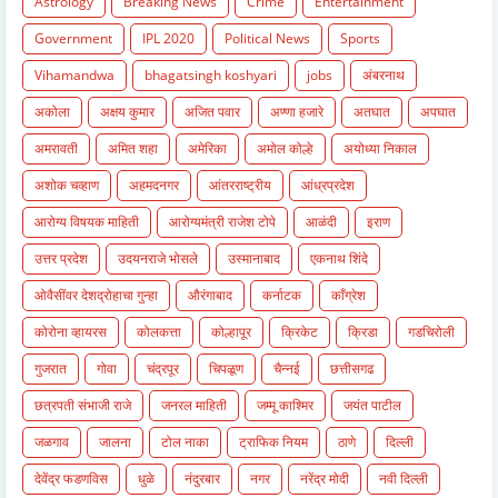
Astrology
Breaking News
Crime
Entertainment
Government
IPL 2020
Political News
Sports
Vihamandwa
bhagatsingh koshyari
jobs
अंबरनाथ
अकोला
अक्षय कुमार
अजित पवार
अण्णा हजारे
अतघात
अपघात
अमरावती
अमित शहा
अमेरिका
अमोल कोल्हे
अयोध्या निकाल
अशोक चव्हाण
अहमदनगर
आंतरराष्ट्रीय
आंध्रप्रदेश
आरोग्य विषयक माहिती
आरोग्यमंत्री राजेश टोपे
आळंदी
इराण
उत्तर प्रदेश
उदयनराजे भोसले
उस्मानाबाद
एकनाथ शिंदे
ओवैसींवर देशद्रोहाचा गुन्हा
औरंगाबाद
कर्नाटक
काँग्रेश
कोरोना व्हायरस
कोलकत्ता
कोल्हापूर
क्रिकेट
क्रिडा
गडचिरोली
गुजरात
गोवा
चंद्रपूर
चिपळूण
चैन्नई
छत्तीसगढ
छत्रपती संभाजी राजे
जनरल माहिती
जम्मू काश्मिर
जयंत पाटील
जळगाव
जालना
टोल नाका
ट्राफिक नियम
ठाणे
दिल्ली
देवेंद्र फडणविस
धुळे
नंदुरबार
नगर
नरेंद्र मोदी
नवी दिल्ली