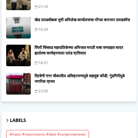
21:16
खेड उपअधीक्षक भुमी अभिलेख कार्यालयाचा भोंगळ कारभार उघडकीस
16:29
पिंपरी चिंचवड महापालिकेच्या अभिजात मराठी भाषा सप्ताहात सादर
झालेल्या कार्यक्रमाला उदंड प्रतिसाद
16:21
त्रिवेणी नगर चौकातील अतिक्रमणामुळे वाहतूक कोंडी; गुंडगिरीमुळे
नागरिक त्रस्त
23:56
LABELS
#mpsc #mpscexams #date #zunjarzepnews