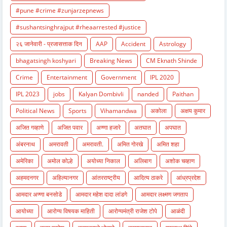
#pune #crime #zunjarzepnews
#sushantsinghrajput #rheaarrested #justice
२६ जानेवारी - प्रजासत्ताक दिन
AAP
Accident
Astrology
bhagatsingh koshyari
Breaking News
CM Eknath Shinde
Crime
Entertainment
Government
IPL 2020
IPL 2023
jobs
Kalyan Dombivli
nanded
Paithan
Political News
Sports
Vihamandwa
अकोला
अक्षय कुमार
अजित गव्हाणे
अजित पवार
अण्णा हजारे
अतघात
अपघात
अंबरनाथ
अमरावती
अमरावती.
अमित गोरखे
अमित शहा
अमेरिका
अमोल कोल्हे
अयोध्या निकाल
अलिबाग
अशोक चव्हाण
अहमदनगर
अहिल्यानगर
आंतरराष्ट्रीय
आदित्य ठाकरे
आंध्रप्रदेश
आमदार अण्णा बनसोडे
आमदार महेश दादा लांडगे
आमदार लक्ष्मण जगताप
आयोध्या
आरोग्य विषयक माहिती
आरोग्यमंत्री राजेश टोपे
आळंदी