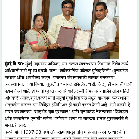
मुंबई,दि.30:
मुंबई महानगर पालिका, घन कचरा व्यवस्थापन विभागाचे विशेष कार्य
अधिकारी श्री.सुभाष दळवी, यांना "कॅलिफोर्निया पब्लिक युनिव्हर्सिटी" (युनायटेड
स्टेट्स ऑफ अमेरिका) कडून "पर्यावरण संरक्षणासाठी शाश्वत घनकचरा
व्यवस्थापनात " या विषयात नुकतीच " मानद डॉक्टरेट "(डी. लिट), ही मानाची पदवी
बहाल केली आहे. ही पदवी प्राप्त करणारे श्री.दळवी हे महानगरपालिकेतील पाहिले
अधिकारी आहेत.श्री.दळवी यांनी यापुर्वी मुंबई विद्यापीठ येथून बांधकाम व्यवस्थापन
क्षेत्रातील मास्टर इन सिव्हिल इंजिनिअर ही पदवी प्राप्त केली आहे .श्री दळवी, हे
भारत सरकारच्या "राष्ट्रीय युवा पुरस्कार" आणि युनायटेड नेशन्सच्या "डिकेड्स
ऑफ सस्टेनेबल एनर्जी" तसेच "पर्यावरण रत्न" या सारख्या अनेक पुरस्कारांचे ते
मानकरी आहेत.
दळवी यांनी 1997-98 मध्ये लोकसहभागातून तीन महिन्यांत अस्वच्छ धारावीचे
"स्वच्छ परिसर" मध्ये रूपांतर करून आपले नेतृत्व सिद्ध केले.भारत सरकारने