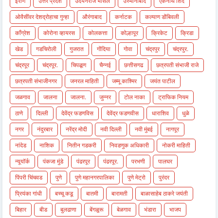
इराण
उत्तर प्रदेश
उदयनराजे भोसले
उस्मानाबाद
एकनाथ शिंदे
ओवैसींवर देशद्रोहाचा गुन्हा
औरंगाबाद
कर्नाटक
कल्याण डोंबिवली
काँग्रेश
कोरोना व्हायरस
कोलकत्ता
कोल्हापूर
क्रिकेट
क्रिडा
खेड
गडचिरोली
गुजरात
गोंदिया
गोवा
चंद्रपुर
चंद्रपुर.
चंद्रपूर
चंद्रपूर.
चिपळूण
चैन्नई
छत्तीसगढ
छत्रपती संभाजी राजे
छत्रपती संभाजीनगर
जनरल माहिती
जम्मू काश्मिर
जयंत पाटील
जळगाव
जालना
जालना.
जुन्नर
टोल नाका
ट्राफिक नियम
ठाणे
दिल्ली
देवेंद्र फडणविस
देवेंद्र फडणवीस
धाराशिव
धुळे
नगर
नंदुरबार
नरेंद्र मोदी
नवी दिल्ली
नवी मुंबई
नागपूर
नांदेड
नाशिक
नितीन गडकरी
निवडणुक अधिकारी
नोकरी माहिती
न्यूयॉर्क
पंकजा मुंडे
पंढरपूर
पंढरपूर.
परभणी
पालघर
पिंपरी चिंचवड
पुणे
पुणे महानगरपालिका
पुणे मेट्रो
पुरंदर
प्रियंका गांधी
बच्चू कडू
बातमी
बारामती
बाळासाहेब ठाकरे जयंती
बिहार
बीड
बुलढाणा
बेंगळुरू
बेळगाव
भंडारा
भाजप