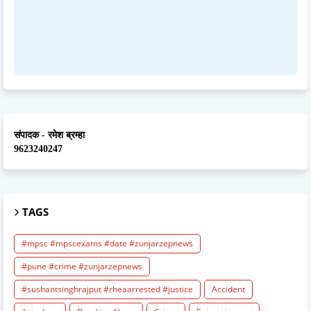
संपादक - रमेश ब्रम्हा
9623240247
TAGS
#mpsc #mpscexams #date #zunjarzepnews
#pune #crime #zunjarzepnews
#sushantsinghrajput #rheaarrested #justice
Accident