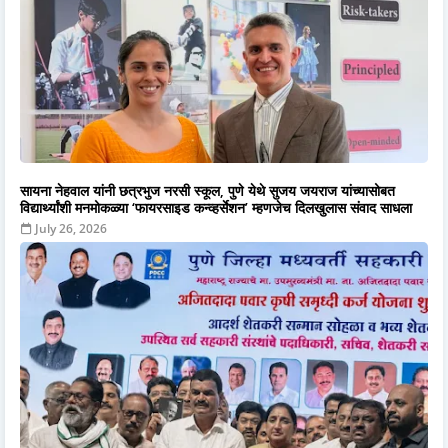
सायना नेहवाल यांनी छत्रभुज नरसी स्कूल, पुणे येथे सुजय जयराज यांच्यासोबत
विद्यार्थ्यांशी मनमोकळ्या ‘फायरसाइड कन्व्हर्सेशन’ म्हणजेच दिलखुलास संवाद साधला
July 26, 2026