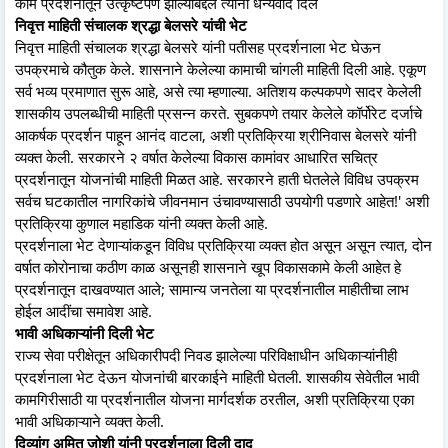
काम प्रदर्शनातून उत्कृष्टपणे झाल्याबद्दल त्यांनी धन्यवाद दिले
निवृत्त माहिती संचालक श्रद्धा बेलसरे यांची भेट
निवृत्त माहिती संचालक श्रद्धा बेलसरे यांनी पतीसह प्रदर्शनाला भेट घेऊन
उपक्रमाचे कौतुक केले. शासनाने केलेल्या कामाची चांगली माहिती दिली आहे. एकूण
सर्व भव्य प्रमाणात सुरू आहे, असे त्या म्हणाल्या. अतिशय कल्पकपणे सादर केलेली
शासकीय उपलब्धीची माहिती प्रसन्न करते. सुबकपणे तयार केलेले कॉर्पोरेट दर्जाचे
आकर्षक प्रदर्शन पाहून आनंद वाटला, अशी प्रतिक्रिया श्रीनिवास बेलसरे यांनी
व्यक्त केली. सरकारने २ वर्षात केलेल्या विकास कामांवर आधारित सचित्र
प्रदर्शनातून योजनांची माहिती मिळत आहे. सरकारने हाती घेतलेले विविध उपक्रम
सर्वच घटकातील नागरिकांचे जीवनमान उंचावण्यासाठी उपयोगी पडणारे आहेत!' अशी
प्रतिक्रिया कुणाल महाडिक यांनी व्यक्त केली आहे.
प्रदर्शनाला भेट देणाऱ्यांकडून विविध प्रतिक्रिया व्यक्त होत असून असून त्यात, दोन
वर्षात कोरोनाचा कठीण काळ असूनही शासनाने खूप विकासकामे केली आहेत हे
प्रदर्शनातून दाखवण्यात आले; सामान्य जनतेला या प्रदर्शनातील माहीतीचा लाभ
होईल आदींचा समावेश आहे.
भावी अधिकाऱ्यांनी दिली भेट
राज्य सेवा परीक्षेतून अधिकारीपदी निवड झालेल्या परिविक्षाधीन अधिकाऱ्यांनीही
प्रदर्शनाला भेट देऊन योजनांची बारकाईने माहिती घेतली. शासकीय सेवेतील भावी
कामगिरीसाठी या प्रदर्शनातील योजना मार्गदर्शक ठरतील, अशी प्रतिक्रिया एका
भावी अधिकाऱ्याने व्यक्त केली.
दिव्यांग अमित जोशी यांनी प्रदर्शनाला दिली दाद