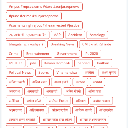
#mpsc #mpscexams #date #zunjarzepnews
#pune #crime #zunjarzepnews
#sushantsinghrajput #rheaarrested #justice
२६ जानेवारी - प्रजासत्ताक दिन
AAP
Accident
Astrology
bhagatsingh koshyari
Breaking News
CM Eknath Shinde
Crime
Entertainment
Government
IPL 2020
IPL 2023
jobs
Kalyan Dombivli
nanded
Paithan
Political News
Sports
Vihamandwa
अकोला
अक्षय कुमार
अजित गव्हाणे
अजित पवार
अण्णा हजारे
अतघात
अपघात
अंबरनाथ
अमरावती
अमरावती.
अमित गोरखे
अमित शहा
अमेरिका
अमोल कोल्हे
अयोध्या निकाल
अलिबाग
अशोक चव्हाण
अहमदनगर
अहिल्यानगर
आंतरराष्ट्रीय
आदित्य ठाकरे
आंध्रप्रदेश
आमदार अण्णा बनसोडे
आमदार महेश दादा लांडगे
आमदार लक्ष्मण जगताप