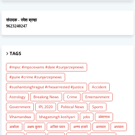
संपादक - रमेश ब्रम्हा
9623240247
TAGS
#mpsc #mpscexams #date #zunjarzepnews
#pune #crime #zunjarzepnews
#sushantsinghrajput #rheaarrested #justice
Accident
Astrology
Breaking News
Crime
Entertainment
Government
IPL 2020
Political News
Sports
Vihamandwa
bhagatsingh koshyari
jobs
अंबरनाथ
अकोला
अक्षय कुमार
अजित पवार
अण्णा हजारे
अतघात
अपघात