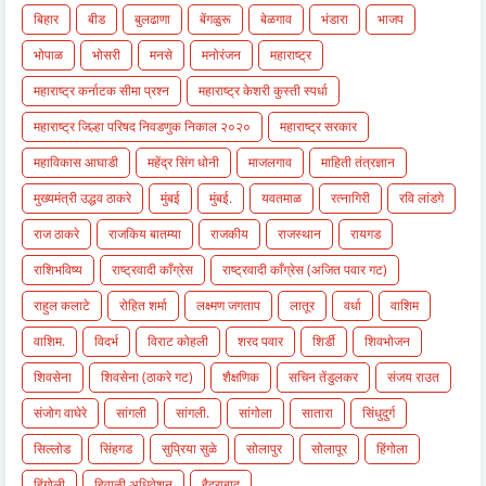
बिहार
बीड
बुलढाणा
बेंगळुरू
बेळगाव
भंडारा
भाजप
भोपाळ
भोसरी
मनसे
मनोरंजन
महाराष्ट्र
महाराष्ट्र कर्नाटक सीमा प्रश्न
महाराष्ट्र केशरी कुस्ती स्पर्धा
महाराष्ट्र जिल्हा परिषद निवडणुक निकाल २०२०
महाराष्ट्र सरकार
महाविकास आघाडी
महेंद्र सिंग धोनी
माजलगाव
माहिती तंत्रज्ञान
मुख्यमंत्री उद्धव ठाकरे
मुंबई
मुंबई.
यवतमाळ
रत्नागिरी
रवि लांडगे
राज ठाकरे
राजकिय बातम्या
राजकीय
राजस्थान
रायगड
राशिभविष्य
राष्ट्रवादी काँग्रेस
राष्ट्रवादी काँग्रेस (अजित पवार गट)
राहुल कलाटे
रोहित शर्मा
लक्ष्मण जगताप
लातूर
वर्धा
वाशिम
वाशिम.
विदर्भ
विराट कोहली
शरद पवार
शिर्डी
शिवभोजन
शिवसेना
शिवसेना (ठाकरे गट)
शैक्षणिक
सचिन तेंडुलकर
संजय राउत
संजोग वाघेरे
सांगली
सांगली.
सांगोला
सातारा
सिंधुदुर्ग
सिल्लोड
सिंहगड
सुप्रिया सुळे
सोलापुर
सोलापूर
हिंगोला
हिंगोली
हिवाळी अधिवेशन
हैद्राबाद