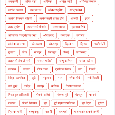
अमरावती
अमित शहा
अमेरिका
अमोल कोल्हे
अयोध्या निकाल
अशोक चव्हाण
अहमदनगर
आंतरराष्ट्रीय
आंध्रप्रदेश
आरोग्य विषयक माहिती
आरोग्यमंत्री राजेश टोपे
आळंदी
इराण
उत्तर प्रदेश
उदयनराजे भोसले
उस्मानाबाद
एकनाथ शिंदे
ओवैसींवर देशद्रोहाचा गुन्हा
औरंगाबाद
कर्नाटक
काँग्रेश
कोरोना व्हायरस
कोलकत्ता
कोल्हापूर
क्रिकेट
क्रिडा
गडचिरोली
गुजरात
गोवा
चंद्रपूर
चिपळूण
चैन्नई
छत्तीसगढ
छत्रपती संभाजी राजे
जनरल माहिती
जम्मू काश्मिर
जयंत पाटील
जळगाव
जालना
टोल नाका
ट्राफिक नियम
ठाणे
दिल्ली
देवेंद्र फडणविस
धुळे
नंदुरबार
नगर
नरेंद्र मोदी
नवी दिल्ली
नवी मुंबई
नांदेड
नागपूर
नाशिक
नितीन गडकरी
निवडणुक अधिकारी
नोकरी माहिती
पंकजा मुंडे
पंढरपूर
परभणी
पालघर
पिंपरी चिंचवड
पुणे
पुणे महानगरपालिका
पुणे मेट्रो
पुरंदर
प्रियंका गांधी
बच्चू कडू
बातमी
बारामती
बाळासाहेब ठाकरे जयंती