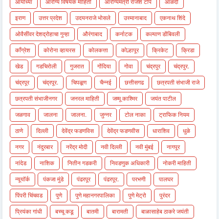
आयोध्या
आरोग्य विषयक माहिती
आरोग्यमंत्री राजेश टोपे
आळंदी
इराण
उत्तर प्रदेश
उदयनराजे भोसले
उस्मानाबाद
एकनाथ शिंदे
ओवैसींवर देशद्रोहाचा गुन्हा
औरंगाबाद
कर्नाटक
कल्याण डोंबिवली
काँग्रेश
कोरोना व्हायरस
कोलकत्ता
कोल्हापूर
क्रिकेट
क्रिडा
खेड
गडचिरोली
गुजरात
गोंदिया
गोवा
चंद्रपुर
चंद्रपुर.
चंद्रपूर
चंद्रपूर.
चिपळूण
चैन्नई
छत्तीसगढ
छत्रपती संभाजी राजे
छत्रपती संभाजीनगर
जनरल माहिती
जम्मू काश्मिर
जयंत पाटील
जळगाव
जालना
जालना.
जुन्नर
टोल नाका
ट्राफिक नियम
ठाणे
दिल्ली
देवेंद्र फडणविस
देवेंद्र फडणवीस
धाराशिव
धुळे
नगर
नंदुरबार
नरेंद्र मोदी
नवी दिल्ली
नवी मुंबई
नागपूर
नांदेड
नाशिक
नितीन गडकरी
निवडणुक अधिकारी
नोकरी माहिती
न्यूयॉर्क
पंकजा मुंडे
पंढरपूर
पंढरपूर.
परभणी
पालघर
पिंपरी चिंचवड
पुणे
पुणे महानगरपालिका
पुणे मेट्रो
पुरंदर
प्रियंका गांधी
बच्चू कडू
बातमी
बारामती
बाळासाहेब ठाकरे जयंती