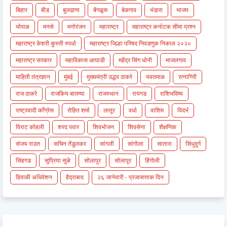
बिहार
बीड
बुलढाणा
बेंगळुरू
बेळगाव
भंडारा
भाजप
भोपाळ
मनसे
मनोरंजन
महाराष्ट्र
महाराष्ट्र कर्नाटक सीमा प्रश्न
महाराष्ट्र केशरी कुस्ती स्पर्धा
महाराष्ट्र जिल्हा परिषद निवडणुक निकाल २०२०
महाराष्ट्र सरकार
महाविकास आघाडी
महेंद्र सिंग धोनी
माजलगाव
माहिती तंत्रज्ञान
मुंबई
मुख्यमंत्री उद्धव ठाकरे
यवतमाळ
रत्नागिरी
राज ठाकरे
राजकिय बातम्या
राजस्थान
रायगड
राशिभविष्य
राष्ट्रवादी काँग्रेस
रोहित शर्मा
लातूर
वर्धा
वाशिम
विदर्भ
विराट कोहली
शरद पवार
शिवभोजन
शिवसेना
शैक्षणिक
संजय राउत
सचिन तेंडुलकर
सांगली
सांगोला
सातारा
सिंधुदुर्ग
सिंहगड
सुप्रिया सुळे
सोलापुर
सोलापूर
हिंगोली
हिवाळी अधिवेशन
हैद्राबाद
२६ जानेवारी - प्रजासत्ताक दिन