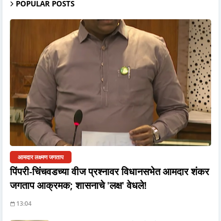
POPULAR POSTS
आमदार लक्ष्मण जगताप
पिंपरी-चिंचवडच्या वीज प्रश्नावर विधानसभेत आमदार शंकर
जगताप आक्रमक; शासनाचे 'लक्ष' वेधले!
13:04