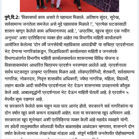
पुणे,दि.2:
'विकासपर्व काय असते ते पहायला मिळाले. अतिशय सुंदर, सुरेख,
सर्वसामान्य जनतेला समजेल असे मुद्दे पहावयास मिळाले !', 'प्रत्येक घटकासाठी
शासन म्हणून केलेले काम अभिमानास्पद आहे.', 'अप्रतिम, खूपच सुंदर एक नवीन
अनुभव!' अशा प्रतिक्रिया व्यक्त होत आहेत त्या विभागीय माहिती कार्यालयाने
आयोजित केलेल्या 'दोन वर्षे जनसेवेची महाविकास आघाडीची' या सचित्र प्रदर्शनाला
भेट देणाऱ्या नागरिकांकडून. जिल्हाधिकारी कार्यालयात माहिती व जनसंपर्क
विभागाअंतर्गत विभागीय माहिती कार्यालयामार्फत शासनाच्या विविध योजना व
विकासाकामांवर आधारित चित्रमय प्रदर्शन भरवण्यात आलेले आहे. प्रदर्शनाला
सर्वच घटकातून उत्कृष्ट प्रतिसाद मिळत आहे. लोकप्रतिनिधी, शेतकरी, सर्वसामान्य
नागरिक, नोकरदार, निवृत्त शासकीय अधिकारी, ज्येष्ठ नागरिक, महिला, विद्यार्थी,
लहान बालके आदी सर्वांनीच प्रदर्शनाला भेट देऊन शासनाच्या उपक्रमाचे कौतुक
केले आहे. आबालवृद्धांनी प्रदर्शनाला भेट देऊन माहिती घेतली आहे. हे प्रदर्शन ५
मेपर्यंत सुरू राहणार आहे.
या सरकारने केलेले काम पाहून मला फार आनंद होतो. सरकारने सर्व नागरिकांना या
दोन वर्षात खूप कामे करून दाखवली आहेत. मला या सरकारचा खूप अभिमान आहे.
सरकारला खूप शुभेच्छा! अशी प्रतिक्रिया व्यक्त केली आहे महादेव व्यवहारे यांनी.
तर हवेली तालुक्यातील कोलवडी येथील बाळासाहेब आळंदकर म्हणतात, शासनाने दोन
वर्षात केलेल्या कामाचा लेखाजोखा मांडला आहे. संपूर्ण माहिती जनतेपर्यंत पोहोचवण्याचे