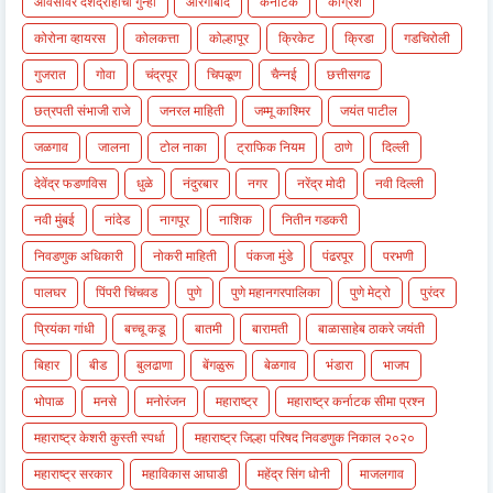
ओवैसींवर देशद्रोहाचा गुन्हा
औरंगाबाद
कर्नाटक
काँग्रेश
कोरोना व्हायरस
कोलकत्ता
कोल्हापूर
क्रिकेट
क्रिडा
गडचिरोली
गुजरात
गोवा
चंद्रपूर
चिपळूण
चैन्नई
छत्तीसगढ
छत्रपती संभाजी राजे
जनरल माहिती
जम्मू काश्मिर
जयंत पाटील
जळगाव
जालना
टोल नाका
ट्राफिक नियम
ठाणे
दिल्ली
देवेंद्र फडणविस
धुळे
नंदुरबार
नगर
नरेंद्र मोदी
नवी दिल्ली
नवी मुंबई
नांदेड
नागपूर
नाशिक
नितीन गडकरी
निवडणुक अधिकारी
नोकरी माहिती
पंकजा मुंडे
पंढरपूर
परभणी
पालघर
पिंपरी चिंचवड
पुणे
पुणे महानगरपालिका
पुणे मेट्रो
पुरंदर
प्रियंका गांधी
बच्चू कडू
बातमी
बारामती
बाळासाहेब ठाकरे जयंती
बिहार
बीड
बुलढाणा
बेंगळुरू
बेळगाव
भंडारा
भाजप
भोपाळ
मनसे
मनोरंजन
महाराष्ट्र
महाराष्ट्र कर्नाटक सीमा प्रश्न
महाराष्ट्र केशरी कुस्ती स्पर्धा
महाराष्ट्र जिल्हा परिषद निवडणुक निकाल २०२०
महाराष्ट्र सरकार
महाविकास आघाडी
महेंद्र सिंग धोनी
माजलगाव