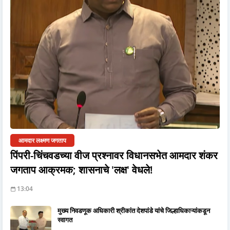
आमदार लक्ष्मण जगताप
पिंपरी-चिंचवडच्या वीज प्रश्नावर विधानसभेत आमदार शंकर
जगताप आक्रमक; शासनाचे 'लक्ष' वेधले!
13:04
मुख्य निवडणूक अधिकारी श्रीकांत देशपांडे यांचे जिल्हाधिकाऱ्यांकडून
स्वागत