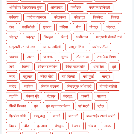
ओवैसींवर देशद्रोहाचा गुन्हा
औरंगाबाद
कर्नाटक
कल्याण डोंबिवली
काँग्रेश
कोरोना व्हायरस
कोलकत्ता
कोल्हापूर
क्रिकेट
क्रिडा
खेड
गडचिरोली
गुजरात
गोंदिया
गोवा
चंद्रपुर
चंद्रपुर.
चंद्रपूर
चंद्रपूर.
चिपळूण
चैन्नई
छत्तीसगढ
छत्रपती संभाजी राजे
छत्रपती संभाजीनगर
जनरल माहिती
जम्मू काश्मिर
जयंत पाटील
जळगाव
जालना
जालना.
जुन्नर
टोल नाका
ट्राफिक नियम
ठाणे
दिल्ली
देवेंद्र फडणविस
देवेंद्र फडणवीस
धाराशिव
धुळे
नगर
नंदुरबार
नरेंद्र मोदी
नवी दिल्ली
नवी मुंबई
नागपूर
नांदेड
नाशिक
नितीन गडकरी
निवडणुक अधिकारी
नोकरी माहिती
न्यूयॉर्क
पंकजा मुंडे
पंढरपूर
पंढरपूर.
परभणी
पालघर
पिंपरी चिंचवड
पुणे
पुणे महानगरपालिका
पुणे मेट्रो
पुरंदर
प्रियंका गांधी
बच्चू कडू
बातमी
बारामती
बाळासाहेब ठाकरे जयंती
बिहार
बीड
बुलढाणा
बेंगळुरू
बेळगाव
भंडारा
भाजप