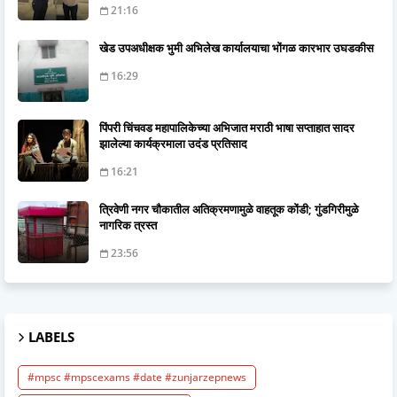
21:16
खेड उपअधीक्षक भुमी अभिलेख कार्यालयाचा भोंगळ कारभार उघडकीस
16:29
पिंपरी चिंचवड महापालिकेच्या अभिजात मराठी भाषा सप्ताहात सादर
झालेल्या कार्यक्रमाला उदंड प्रतिसाद
16:21
त्रिवेणी नगर चौकातील अतिक्रमणामुळे वाहतूक कोंडी; गुंडगिरीमुळे
नागरिक त्रस्त
23:56
LABELS
#mpsc #mpscexams #date #zunjarzepnews