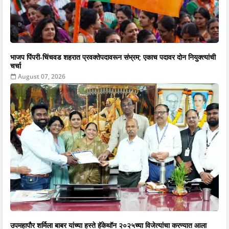
भाजप पिंपरी-चिंचवड शहरात प्रवक्तेपदावरून संभ्रम; एकाच पदावर दोन नियुक्त्यांची
चर्चा
August 07, 2026
उपमहापौर शर्मिला बाबर यांच्या हस्ते हॅकेथॉन २०२५च्या विजेत्यांचा करण्यात आला