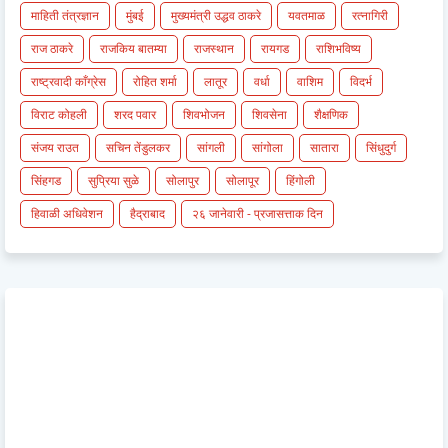
माहिती तंत्रज्ञान
मुंबई
मुख्यमंत्री उद्धव ठाकरे
यवतमाळ
रत्नागिरी
राज ठाकरे
राजकिय बातम्या
राजस्थान
रायगड
राशिभविष्य
राष्ट्रवादी काँग्रेस
रोहित शर्मा
लातूर
वर्धा
वाशिम
विदर्भ
विराट कोहली
शरद पवार
शिवभोजन
शिवसेना
शैक्षणिक
संजय राउत
सचिन तेंडुलकर
सांगली
सांगोला
सातारा
सिंधुदुर्ग
सिंहगड
सुप्रिया सुळे
सोलापुर
सोलापूर
हिंगोली
हिवाळी अधिवेशन
हैद्राबाद
२६ जानेवारी - प्रजासत्ताक दिन