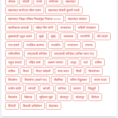
भोपाळ
भोसरी
मनसे
मनोरंजन
महाराष्ट्र
महाराष्ट्र कर्नाटक सीमा प्रश्न
महाराष्ट्र केशरी कुस्ती स्पर्धा
महाराष्ट्र जिल्हा परिषद निवडणुक निकाल २०२०
महाराष्ट्र सरकार
महाविकास आघाडी
महेंद्र सिंग धोनी
माजलगाव
माहिती तंत्रज्ञान
मुख्यमंत्री उद्धव ठाकरे
मुंबई
मुंबई.
यवतमाळ
रत्नागिरी
रवि लांडगे
राज ठाकरे
राजकिय बातम्या
राजकीय
राजस्थान
रायगड
राशिभविष्य
राष्ट्रवादी काँग्रेस
राष्ट्रवादी काँग्रेस (अजित पवार गट)
राहुल कलाटे
रोहित शर्मा
लक्ष्मण जगताप
लातूर
वर्धा
वाशिम
वाशिम.
विदर्भ
विराट कोहली
शरद पवार
शिर्डी
शिवभोजन
शिवसेना
शिवसेना (ठाकरे गट)
शैक्षणिक
सचिन तेंडुलकर
संजय राउत
संजोग वाघेरे
सांगली
सांगली.
सांगोला
सातारा
सिंधुदुर्ग
सिल्लोड
सिंहगड
सुप्रिया सुळे
सोलापुर
सोलापूर
हिंगोला
हिंगोली
हिवाळी अधिवेशन
हैद्राबाद