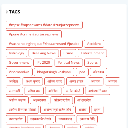
TAGS
#mpsc #mpscexams #date #zunjarzepnews
#pune #crime #zunjarzepnews
#sushantsinghrajput #rheaarrested #justice
Accident
Astrology
Breaking News
Crime
Entertainment
Government
IPL 2020
Political News
Sports
Vihamandwa
bhagatsingh koshyari
jobs
अंबरनाथ
अकोला
अक्षय कुमार
अजित पवार
अण्णा हजारे
अतघात
अपघात
अमरावती
अमित शहा
अमेरिका
अमोल कोल्हे
अयोध्या निकाल
अशोक चव्हाण
अहमदनगर
आंतरराष्ट्रीय
आंध्रप्रदेश
आरोग्य विषयक माहिती
आरोग्यमंत्री राजेश टोपे
आळंदी
इराण
उत्तर प्रदेश
उदयनराजे भोसले
उस्मानाबाद
एकनाथ शिंदे