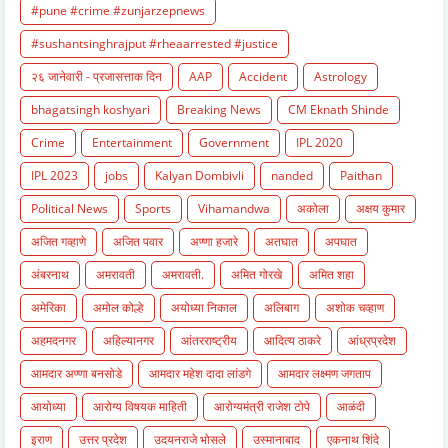
#pune #crime #zunjarzepnews
#sushantsinghrajput #rheaarrested #justice
२६ जानेवारी - प्रजासत्ताक दिन
AAP
Accident
Astrology
bhagatsingh koshyari
Breaking News
CM Eknath Shinde
Crime
Entertainment
Government
IPL 2020
IPL 2023
jobs
Kalyan Dombivli
nanded
Paithan
Political News
Sports
Vihamandwa
अकोला
अक्षय कुमार
अजित गव्हाणे
अजित पवार
अण्णा हजारे
अतघात
अपघात
अंबरनाथ
अमरावती
अमरावती.
अमित गोरखे
अमित शहा
अमेरिका
अमोल कोल्हे
अयोध्या निकाल
अलिबाग
अशोक चव्हाण
अहमदनगर
अहिल्यानगर
आंतरराष्ट्रीय
आदित्य ठाकरे
आंध्रप्रदेश
आमदार अण्णा बनसोडे
आमदार महेश दादा लांडगे
आमदार लक्ष्मण जगताप
आयोध्या
आरोग्य विषयक माहिती
आरोग्यमंत्री राजेश टोपे
आळंदी
इराण
उत्तर प्रदेश
उदयनराजे भोसले
उस्मानाबाद
एकनाथ शिंदे