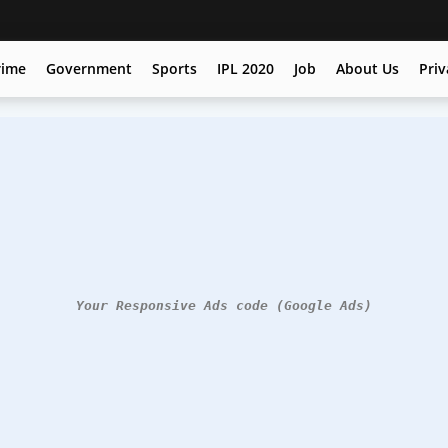
rime
Government
Sports
IPL 2020
Job
About Us
Priv
Your Responsive Ads code (Google Ads)