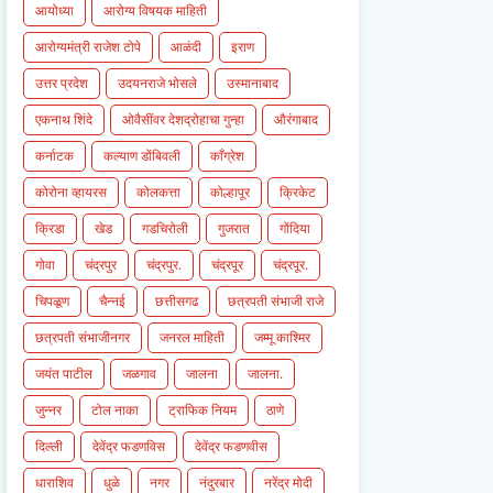
आयोध्या
आरोग्य विषयक माहिती
आरोग्यमंत्री राजेश टोपे
आळंदी
इराण
उत्तर प्रदेश
उदयनराजे भोसले
उस्मानाबाद
एकनाथ शिंदे
ओवैसींवर देशद्रोहाचा गुन्हा
औरंगाबाद
कर्नाटक
कल्याण डोंबिवली
काँग्रेश
कोरोना व्हायरस
कोलकत्ता
कोल्हापूर
क्रिकेट
क्रिडा
खेड
गडचिरोली
गुजरात
गोंदिया
गोवा
चंद्रपुर
चंद्रपुर.
चंद्रपूर
चंद्रपूर.
चिपळूण
चैन्नई
छत्तीसगढ
छत्रपती संभाजी राजे
छत्रपती संभाजीनगर
जनरल माहिती
जम्मू काश्मिर
जयंत पाटील
जळगाव
जालना
जालना.
जुन्नर
टोल नाका
ट्राफिक नियम
ठाणे
दिल्ली
देवेंद्र फडणविस
देवेंद्र फडणवीस
धाराशिव
धुळे
नगर
नंदुरबार
नरेंद्र मोदी