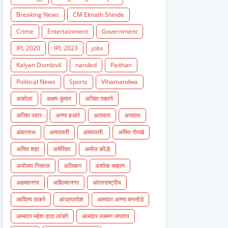
Breaking News
CM Eknath Shinde
Crime
Entertainment
Government
IPL 2020
IPL 2023
jobs
Kalyan Dombivli
nanded
Paithan
Political News
Sports
Vihamandwa
अकोला
अक्षय कुमार
अजित गव्हाणे
अजित पवार
अण्णा हजारे
अतघात
अपघात
अंबरनाथ
अमरावती
अमरावती.
अमित गोरखे
अमित शहा
अमेरिका
अमोल कोल्हे
अयोध्या निकाल
अलिबाग
अशोक चव्हाण
अहमदनगर
अहिल्यानगर
आंतरराष्ट्रीय
आदित्य ठाकरे
आंध्रप्रदेश
आमदार अण्णा बनसोडे
आमदार महेश दादा लांडगे
आमदार लक्ष्मण जगताप