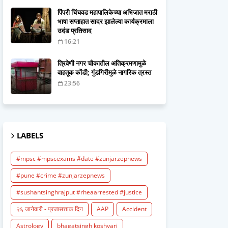
पिंपरी चिंचवड महापालिकेच्या अभिजात मराठी
भाषा सप्ताहात सादर झालेल्या कार्यक्रमाला
उदंड प्रतिसाद
16:21
त्रिवेणी नगर चौकातील अतिक्रमणामुळे
वाहतूक कोंडी; गुंडगिरीमुळे नागरिक त्रस्त
23:56
LABELS
#mpsc #mpscexams #date #zunjarzepnews
#pune #crime #zunjarzepnews
#sushantsinghrajput #rheaarrested #justice
२६ जानेवारी - प्रजासत्ताक दिन
AAP
Accident
Astrology
bhagatsingh koshyari