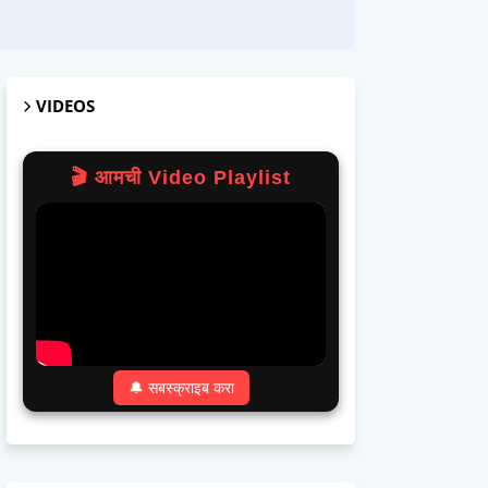
VIDEOS
🎬 आमची Video Playlist
🔔 सबस्क्राइब करा