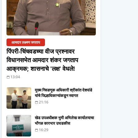
आमदार लक्ष्मण जगताप
पिंपरी-चिंचवडच्या वीज प्रश्नावर
विधानसभेत आमदार शंकर जगताप
आक्रमक; शासनाचे 'लक्ष' वेधले!
13:04
मुख्य निवडणूक अधिकारी श्रीकांत देशपांडे
यांचे जिल्हाधिकाऱ्यांकडून स्वागत
21:16
खेड उपअधीक्षक भुमी अभिलेख कार्यालयाचा
भोंगळ कारभार उघडकीस
16:29