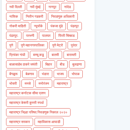
नवी दिल्ली
नवी मुंबई
नागपूर
नांदेड
नाशिक
नितीन गडकरी
निवडणुक अधिकारी
नोकरी माहिती
न्यूयॉर्क
पंकजा मुंडे
पंढरपूर
पंढरपूर.
परभणी
पालघर
पिंपरी चिंचवड
पुणे
पुणे महानगरपालिका
पुणे मेट्रो
पुरंदर
प्रियंका गांधी
बच्चू कडू
बातमी
बारामती
बाळासाहेब ठाकरे जयंती
बिहार
बीड
बुलढाणा
बेंगळुरू
बेळगाव
भंडारा
भाजप
भोपाळ
भोसरी
मनसे
मनोरंजन
महाराष्ट्र
महाराष्ट्र कर्नाटक सीमा प्रश्न
महाराष्ट्र केशरी कुस्ती स्पर्धा
महाराष्ट्र जिल्हा परिषद निवडणुक निकाल २०२०
महाराष्ट्र सरकार
महाविकास आघाडी