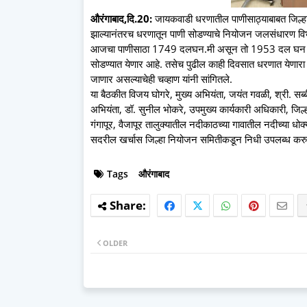
औरंगाबाद,दि.20:
जायकवाडी धरणातील पाणीसाठ्याबाबत जिल्हाध
झाल्यानंतरच धरणातून पाणी सोडण्याचे नियोजन जलसंधारण विभ
आजचा पाणीसाठा 1749 दलघन.मी असून तो 1953 दल घन मी झाल
सोडण्यात येणार आहे. तसेच पुढील काही दिवसात धरणात येणारा पा
जाणार असल्याचेही चव्हाण यांनी सांगितले.
या बैठकीत विजय घोगरे, मुख्य अभियंता, जयंत गवळी, श्री. सब्
अभियंता, डॉ. सुनील भोकरे, उपमुख्य कार्यकारी अधिकारी, जिल्ह
गंगापूर, वैजापूर तालुक्यातील नदीकाठच्या गावातील नदीच्या धोक्य
सदरील खर्चास जिल्हा नियोजन समितीकडून निधी उपलब्ध करुन दे
Tags
औरंगाबाद
OLDER