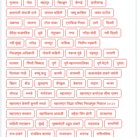
गुजरात
गोवा
चंद्रपूर
चिपळूण
चैन्नई
छत्तीसगढ
छत्रपती संभाजी राजे
जनरल माहिती
जम्मू काश्मिर
जयंत पाटील
जळगाव
जालना
टोल नाका
ट्राफिक नियम
ठाणे
दिल्ली
देवेंद्र फडणविस
धुळे
नंदुरबार
नगर
नरेंद्र मोदी
नवी दिल्ली
नवी मुंबई
नांदेड
नागपूर
नाशिक
नितीन गडकरी
निवडणुक अधिकारी
नोकरी माहिती
पंकजा मुंडे
पंढरपूर
परभणी
पालघर
पिंपरी चिंचवड
पुणे
पुणे महानगरपालिका
पुणे मेट्रो
पुरंदर
प्रियंका गांधी
बच्चू कडू
बातमी
बारामती
बाळासाहेब ठाकरे जयंती
बिहार
बीड
बुलढाणा
बेंगळुरू
बेळगाव
भंडारा
भाजप
भोपाळ
मनसे
मनोरंजन
महाराष्ट्र
महाराष्ट्र कर्नाटक सीमा प्रश्न
महाराष्ट्र केशरी कुस्ती स्पर्धा
महाराष्ट्र जिल्हा परिषद निवडणुक निकाल २०२०
महाराष्ट्र सरकार
महाविकास आघाडी
महेंद्र सिंग धोनी
माजलगाव
माहिती तंत्रज्ञान
मुंबई
मुख्यमंत्री उद्धव ठाकरे
यवतमाळ
रत्नागिरी
राज ठाकरे
राजकिय बातम्या
राजस्थान
रायगड
राशिभविष्य