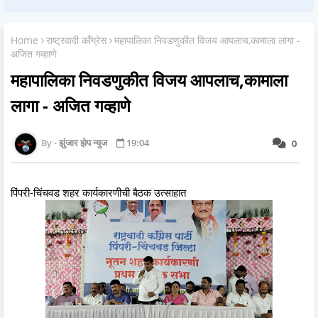
Home
राष्ट्रवादी काँग्रेस
महापालिका निवडणुकीत विजय आपलाच,कामाला लागा -
अजित गव्हाणे
महापालिका निवडणुकीत विजय आपलाच,कामाला
लागा - अजित गव्हाणे
झुंजार झेप न्युज
19:04
0
पिंपरी-चिंचवड शहर कार्यकारणीची बैठक उत्साहात