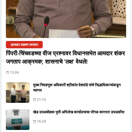
आमदार लक्ष्मण जगताप
पिंपरी-चिंचवडच्या वीज प्रश्नावर विधानसभेत आमदार शंकर
जगताप आक्रमक; शासनाचे 'लक्ष' वेधले!
13:04
मुख्य निवडणूक अधिकारी श्रीकांत देशपांडे यांचे जिल्हाधिकाऱ्यांकडून
स्वागत
21:16
खेड उपअधीक्षक भुमी अभिलेख कार्यालयाचा भोंगळ कारभार उघडकीस
16:29