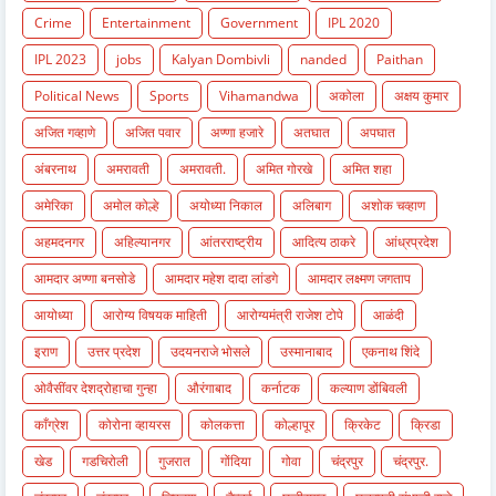
Crime
Entertainment
Government
IPL 2020
IPL 2023
jobs
Kalyan Dombivli
nanded
Paithan
Political News
Sports
Vihamandwa
अकोला
अक्षय कुमार
अजित गव्हाणे
अजित पवार
अण्णा हजारे
अतघात
अपघात
अंबरनाथ
अमरावती
अमरावती.
अमित गोरखे
अमित शहा
अमेरिका
अमोल कोल्हे
अयोध्या निकाल
अलिबाग
अशोक चव्हाण
अहमदनगर
अहिल्यानगर
आंतरराष्ट्रीय
आदित्य ठाकरे
आंध्रप्रदेश
आमदार अण्णा बनसोडे
आमदार महेश दादा लांडगे
आमदार लक्ष्मण जगताप
आयोध्या
आरोग्य विषयक माहिती
आरोग्यमंत्री राजेश टोपे
आळंदी
इराण
उत्तर प्रदेश
उदयनराजे भोसले
उस्मानाबाद
एकनाथ शिंदे
ओवैसींवर देशद्रोहाचा गुन्हा
औरंगाबाद
कर्नाटक
कल्याण डोंबिवली
काँग्रेश
कोरोना व्हायरस
कोलकत्ता
कोल्हापूर
क्रिकेट
क्रिडा
खेड
गडचिरोली
गुजरात
गोंदिया
गोवा
चंद्रपुर
चंद्रपुर.