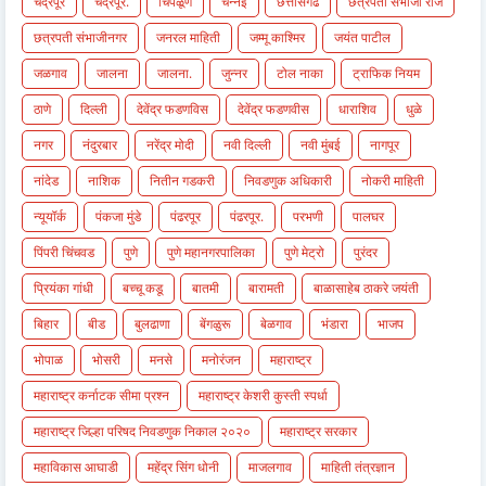
चंद्रपूर
चंद्रपूर.
चिपळूण
चैन्नई
छत्तीसगढ
छत्रपती संभाजी राजे
छत्रपती संभाजीनगर
जनरल माहिती
जम्मू काश्मिर
जयंत पाटील
जळगाव
जालना
जालना.
जुन्नर
टोल नाका
ट्राफिक नियम
ठाणे
दिल्ली
देवेंद्र फडणविस
देवेंद्र फडणवीस
धाराशिव
धुळे
नगर
नंदुरबार
नरेंद्र मोदी
नवी दिल्ली
नवी मुंबई
नागपूर
नांदेड
नाशिक
नितीन गडकरी
निवडणुक अधिकारी
नोकरी माहिती
न्यूयॉर्क
पंकजा मुंडे
पंढरपूर
पंढरपूर.
परभणी
पालघर
पिंपरी चिंचवड
पुणे
पुणे महानगरपालिका
पुणे मेट्रो
पुरंदर
प्रियंका गांधी
बच्चू कडू
बातमी
बारामती
बाळासाहेब ठाकरे जयंती
बिहार
बीड
बुलढाणा
बेंगळुरू
बेळगाव
भंडारा
भाजप
भोपाळ
भोसरी
मनसे
मनोरंजन
महाराष्ट्र
महाराष्ट्र कर्नाटक सीमा प्रश्न
महाराष्ट्र केशरी कुस्ती स्पर्धा
महाराष्ट्र जिल्हा परिषद निवडणुक निकाल २०२०
महाराष्ट्र सरकार
महाविकास आघाडी
महेंद्र सिंग धोनी
माजलगाव
माहिती तंत्रज्ञान