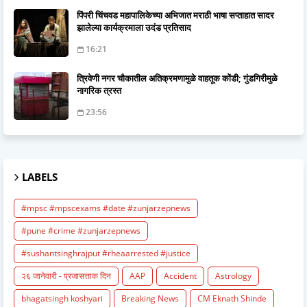
पिंपरी चिंचवड महापालिकेच्या अभिजात मराठी भाषा सप्ताहात सादर
झालेल्या कार्यक्रमाला उदंड प्रतिसाद
16:21
त्रिवेणी नगर चौकातील अतिक्रमणामुळे वाहतूक कोंडी; गुंडगिरीमुळे
नागरिक त्रस्त
23:56
LABELS
#mpsc #mpscexams #date #zunjarzepnews
#pune #crime #zunjarzepnews
#sushantsinghrajput #rheaarrested #justice
२६ जानेवारी - प्रजासत्ताक दिन
AAP
Accident
Astrology
bhagatsingh koshyari
Breaking News
CM Eknath Shinde