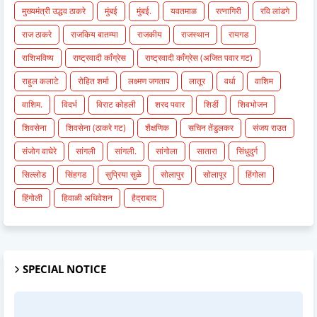
मुख्यमंत्री उद्धव ठाकरे
मुंबई
मुंबई.
यवतमाळ
रत्नागिरी
रवि लांडगे
राज ठाकरे
राजकिय बातम्या
राजकीय
राजस्थान
रायगड
राशिभविष्य
राष्ट्रवादी काँग्रेस
राष्ट्रवादी काँग्रेस (अजित पवार गट)
राहुल कलाटे
रोहित शर्मा
लक्ष्मण जगताप
लातूर
वर्धा
वाशिम
वाशिम.
विदर्भ
विराट कोहली
शरद पवार
शिर्डी
शिवभोजन
शिवसेना
शिवसेना (ठाकरे गट)
शैक्षणिक
सचिन तेंडुलकर
संजय राउत
संजोग वाघेरे
सांगली
सांगली.
सांगोला
सातारा
सिंधुदुर्ग
सिल्लोड
सिंहगड
सुप्रिया सुळे
सोलापुर
सोलापूर
हिंगोला
हिंगोली
हिवाळी अधिवेशन
हैद्राबाद
SPECIAL NOTICE