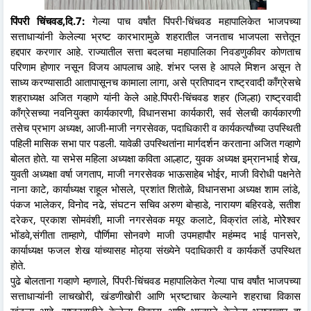
पिंपरी चिंचवड,दि.7:
गेल्या पाच वर्षांत पिंपरी-चिंचवड महापालिकेत भाजपच्या
सत्ताधाऱ्यांनी केलेल्या भ्रष्ट कारभारामुळे शहरातील जनताच भाजपला सत्तेतून
हद्दपार करणार आहे. राज्यातील सत्ता बदलचा महापालिका निवडणुकीवर कोणताच
परिणाम होणार नसून विजय आपलाच आहे. शंभर प्लस हे आपले मिशन असून ते
साध्य करण्यासाठी आतापासूनच कामाला लागा, असे प्रतिपादन राष्ट्रवादी काँग्रेसचे
शहराध्यक्ष अजित गव्हाणे यांनी केले आहे.पिंपरी-चिंचवड शहर (जिल्हा) राष्ट्रवादी
काँग्रेसच्या नवनियुक्त कार्यकारणी, विधानसभा कार्यकारी, सर्व सेलची कार्यकारणी
तसेच प्रभाग अध्यक्ष, आजी-माजी नगरसेवक, पदाधिकारी व कार्यकर्त्यांच्या उपस्थिती
पहिली मासिक सभा पार पडली. यावेळी उपस्थितांना मार्गदर्शन करताना अजित गव्हाणे
बोलत होते. या सभेस महिला अध्यक्षा कविता आल्हाट, युवक अध्यक्ष इम्रानभाई शेख,
युवती अध्यक्षा वर्षा जगताप, माजी नगरसेवक भाऊसाहेब भोईर, माजी विरोधी पक्षनेते
नाना काटे, कार्याध्यक्ष राहूल भोसले, प्रशांत शितोळे, विधानसभा अध्यक्ष शाम लांडे,
पंकज भालेकर, विनोद नढे, संघटन सचिव अरुण बोऱ्हाडे, नारायण बहिरवडे, सतीश
दरेकर, प्रकाश सोमवंशी, माजी नगरसेवक मयूर कलाटे, विक्रांत लांडे, मोरेेश्वर
भोंडवे,संगीता ताम्हाणे, पौर्णिमा सोनवणे माजी उपमहापौर महंम्मद भाई पानसरे,
कार्याध्यक्ष फजल शेख यांच्यासह मोठ्या संख्येने पदाधिकारी व कार्यकर्ते उपस्थित
होते.
पुढे बोलताना गव्हाणे म्हणाले, पिंपरी-चिंचवड महापालिकेत गेल्या पाच वर्षांत भाजपच्या
सत्ताधाऱ्यांनी लाचखोरी, खंडणीखोरी आणि भ्रष्टाचार केल्याने शहराचा विकास
खुंटला आहे. राष्ट्रवादीने केलेला विकास आणि भाजपने केलेला भ्रष्टाचार हा