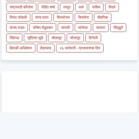
राष्ट्रवादी काँग्रेस
रोहित शर्मा
लातूर
वर्धा
वाशिम
विदर्भ
विराट कोहली
शरद पवार
शिवभोजन
शिवसेना
शैक्षणिक
संजय राउत
सचिन तेंडुलकर
सांगली
सांगोला
सातारा
सिंधुदुर्ग
सिंहगड
सुप्रिया सुळे
सोलापुर
सोलापूर
हिंगोली
हिवाळी अधिवेशन
हैद्राबाद
२६ जानेवारी - प्रजासत्ताक दिन