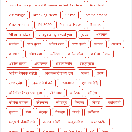
#sushantsinghrajput #rheaarrested #justice
Accident
Astrology
Breaking News
Crime
Entertainment
Government
IPL 2020
Political News
Sports
Vihamandwa
bhagatsingh koshyari
jobs
अंबरनाथ
अकोला
अक्षय कुमार
अजित पवार
अण्णा हजारे
अतघात
अपघात
अमरावती
अमित शहा
अमेरिका
अमोल कोल्हे
अयोध्या निकाल
अशोक चव्हाण
अहमदनगर
आंतरराष्ट्रीय
आंध्रप्रदेश
आरोग्य विषयक माहिती
आरोग्यमंत्री राजेश टोपे
आळंदी
इराण
उत्तर प्रदेश
उदयनराजे भोसले
उस्मानाबाद
एकनाथ शिंदे
ओवैसींवर देशद्रोहाचा गुन्हा
औरंगाबाद
कर्नाटक
काँग्रेश
कोरोना व्हायरस
कोलकत्ता
कोल्हापूर
क्रिकेट
क्रिडा
गडचिरोली
गुजरात
गोवा
चंद्रपूर
चिपळूण
चैन्नई
छत्तीसगढ
छत्रपती संभाजी राजे
जनरल माहिती
जम्मू काश्मिर
जयंत पाटील
जळगाव
जालना
टोल नाका
ट्राफिक नियम
ठाणे
दिल्ली