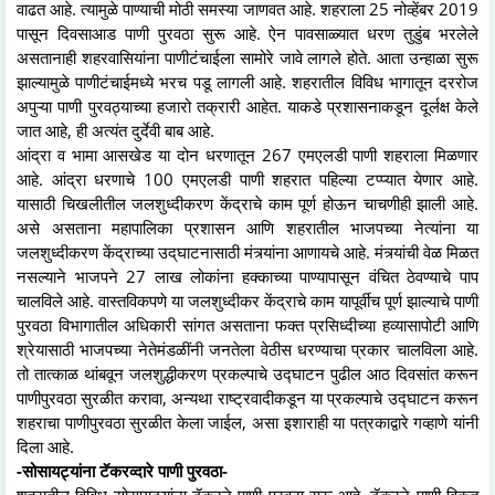
वाढत आहे. त्यामुळे पाण्याची मोठी समस्या जाणवत आहे. शहराला 25 नोव्हेंबर 2019
पासून दिवसाआड पाणी पुरवठा सुरू आहे. ऐन पावसाळ्यात धरण तुडुंब भरलेले
असतानाही शहरवासियांना पाणीटंचाईला सामोरे जावे लागले होते. आता उन्हाळा सुरू
झाल्यामुळे पाणीटंचाईमध्ये भरच पडू लागली आहे. शहरातील विविध भागातून दररोज
अपुऱ्या पाणी पुरवठ्याच्या हजारो तक्रारी आहेत. याकडे प्रशासनाकडून दूर्लक्ष केले
जात आहे, ही अत्यंत दुर्देवी बाब आहे.
आंद्रा व भामा आसखेड या दोन धरणातून 267 एमएलडी पाणी शहराला मिळणार
आहे. आंद्रा धरणाचे 100 एमएलडी पाणी शहरात पहिल्या टप्प्यात येणार आहे.
यासाठी चिखलीतील जलशुध्दीकरण केंद्राचे काम पूर्ण होऊन चाचणीही झाली आहे.
असे असताना महापालिका प्रशासन आणि शहरातील भाजपच्या नेत्यांना या
जलशुध्दीकरण केंद्राच्या उद्‌घाटनासाठी मंत्र्यांना आणायचे आहे. मंत्र्यांची वेळ मिळत
नसल्याने भाजपने 27 लाख लोकांना हक्काच्या पाण्यापासून वंचित ठेवण्याचे पाप
चालविले आहे. वास्तविकपणे या जलशुध्दीकर केंद्राचे काम यापूर्वीच पूर्ण झाल्याचे पाणी
पुरवठा विभागातील अधिकारी सांगत असताना फक्त प्रसिध्दीच्या हव्यासापोटी आणि
श्रेयासाठी भाजपच्या नेतेमंडळींनी जनतेला वेठीस धरण्याचा प्रकार चालविला आहे.
तो तात्काळ थांबवून जलशुद्धीकरण प्रकल्पाचे उद्घाटन पुढील आठ दिवसांत करून
पाणीपुरवठा सुरळीत करावा, अन्यथा राष्ट्रवादीकडून या प्रकल्पाचे उद्घाटन करून
शहराचा पाणीपुरवठा सुरळीत केला जाईल, असा इशाराही या पत्रकाद्वारे गव्हाणे यांनी
दिला आहे.
-सोसायट्यांना टॅकरव्दारे पाणी पुरवठा-
शहरातील विविध सोसायट्यांना टॅकरने पाणी पुरवठा सुरू आहे. टॅकरने पाणी विकत