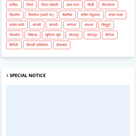
वाशिम.
विदर्भ
विराट कोहली
शरद पवार
शिर्डी
शिवभोजन
शिवसेना
शिवसेना (ठाकरे गट)
शैक्षणिक
सचिन तेंडुलकर
संजय राउत
संजोग वाघेरे
सांगली
सांगली.
सांगोला
सातारा
सिंधुदुर्ग
सिल्लोड
सिंहगड
सुप्रिया सुळे
सोलापुर
सोलापूर
हिंगोला
हिंगोली
हिवाळी अधिवेशन
हैद्राबाद
SPECIAL NOTICE