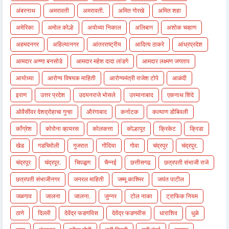
अंबरनाथ
अमरावती
अमरावती.
अमित गोरखे
अमित शहा
अमेरिका
अमोल कोल्हे
अयोध्या निकाल
अलिबाग
अशोक चव्हाण
अहमदनगर
अहिल्यानगर
आंतरराष्ट्रीय
आदित्य ठाकरे
आंध्रप्रदेश
आमदार अण्णा बनसोडे
आमदार महेश दादा लांडगे
आमदार लक्ष्मण जगताप
आयोध्या
आरोग्य विषयक माहिती
आरोग्यमंत्री राजेश टोपे
आळंदी
इराण
उत्तर प्रदेश
उदयनराजे भोसले
उस्मानाबाद
एकनाथ शिंदे
ओवैसींवर देशद्रोहाचा गुन्हा
औरंगाबाद
कर्नाटक
कल्याण डोंबिवली
काँग्रेश
कोरोना व्हायरस
कोलकत्ता
कोल्हापूर
क्रिकेट
क्रिडा
खेड
गडचिरोली
गुजरात
गोंदिया
गोवा
चंद्रपुर
चंद्रपुर.
चंद्रपूर
चंद्रपूर.
चिपळूण
चैन्नई
छत्तीसगढ
छत्रपती संभाजी राजे
छत्रपती संभाजीनगर
जनरल माहिती
जम्मू काश्मिर
जयंत पाटील
जळगाव
जालना
जालना.
जुन्नर
टोल नाका
ट्राफिक नियम
ठाणे
दिल्ली
देवेंद्र फडणविस
देवेंद्र फडणवीस
धाराशिव
धुळे