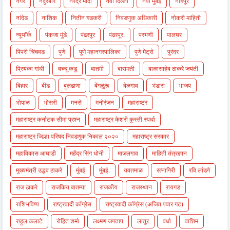
नगर
नंदुरबार
नरेंद्र मोदी
नवी दिल्ली
नवी मुंबई
नागपूर
नांदेड
नाशिक
नितीन गडकरी
निवडणुक अधिकारी
नोकरी माहिती
न्यूयॉर्क
पंकजा मुंडे
पंढरपूर
पंढरपूर.
परभणी
पालघर
पिंपरी चिंचवड
पुणे
पुणे महानगरपालिका
पुणे मेट्रो
पुरंदर
प्रियंका गांधी
बच्चू कडू
बातमी
बारामती
बाळासाहेब ठाकरे जयंती
बिहार
बीड
बुलढाणा
बेंगळुरू
बेळगाव
भंडारा
भाजप
भोपाळ
भोसरी
मनसे
मनोरंजन
महाराष्ट्र
महाराष्ट्र कर्नाटक सीमा प्रश्न
महाराष्ट्र केशरी कुस्ती स्पर्धा
महाराष्ट्र जिल्हा परिषद निवडणुक निकाल २०२०
महाराष्ट्र सरकार
महाविकास आघाडी
महेंद्र सिंग धोनी
माजलगाव
माहिती तंत्रज्ञान
मुख्यमंत्री उद्धव ठाकरे
मुंबई
मुंबई.
यवतमाळ
रत्नागिरी
रवि लांडगे
राज ठाकरे
राजकिय बातम्या
राजकीय
राजस्थान
रायगड
राशिभविष्य
राष्ट्रवादी काँग्रेस
राष्ट्रवादी काँग्रेस (अजित पवार गट)
राहुल कलाटे
रोहित शर्मा
लक्ष्मण जगताप
लातूर
वर्धा
वाशिम