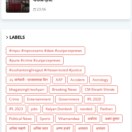
23:56
LABELS
#mpsc #mpscexams #date #zunjarzepnews
#pune #crime #zunjarzepnews
#sushantsinghrajput #rheaarrested #justice
२६ जानेवारी - प्रजासत्ताक दिन
AAP
Accident
Astrology
bhagatsingh koshyari
Breaking News
CM Eknath Shinde
Crime
Entertainment
Government
IPL 2020
IPL 2023
jobs
Kalyan Dombivli
nanded
Paithan
Political News
Sports
Vihamandwa
अकोला
अक्षय कुमार
अजित गव्हाणे
अजित पवार
अण्णा हजारे
अतघात
अपघात