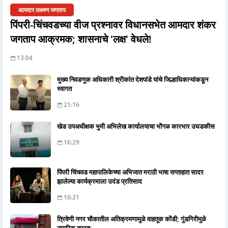
आमदार लक्ष्मण जगताप
पिंपरी-चिंचवडच्या वीज प्रश्नावर विधानसभेत आमदार शंकर
जगताप आक्रमक; शासनाचे 'लक्ष' वेधले!
13:04
मुख्य निवडणूक अधिकारी श्रीकांत देशपांडे यांचे जिल्हाधिकाऱ्यांकडून
स्वागत
21:16
खेड उपअधीक्षक भुमी अभिलेख कार्यालयाचा भोंगळ कारभार उघडकीस
16:29
पिंपरी चिंचवड महापालिकेच्या अभिजात मराठी भाषा सप्ताहात सादर
झालेल्या कार्यक्रमाला उदंड प्रतिसाद
16:21
त्रिवेणी नगर चौकातील अतिक्रमणामुळे वाहतूक कोंडी; गुंडगिरीमुळे
नागरिक त्रस्त