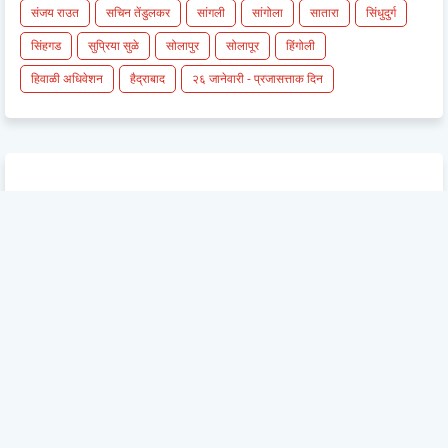
संजय राउत
सचिन तेंडुलकर
सांगली
सांगोला
सातारा
सिंधुदुर्ग
सिंहगड
सुप्रिया सुळे
सोलापुर
सोलापूर
हिंगोली
हिवाळी अधिवेशन
हैद्राबाद
२६ जानेवारी - प्रजासत्ताक दिन