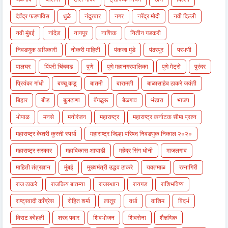
देवेंद्र फडणविस
धुळे
नंदुरबार
नगर
नरेंद्र मोदी
नवी दिल्ली
नवी मुंबई
नांदेड
नागपूर
नाशिक
नितीन गडकरी
निवडणुक अधिकारी
नोकरी माहिती
पंकजा मुंडे
पंढरपूर
परभणी
पालघर
पिंपरी चिंचवड
पुणे
पुणे महानगरपालिका
पुणे मेट्रो
पुरंदर
प्रियंका गांधी
बच्चू कडू
बातमी
बारामती
बाळासाहेब ठाकरे जयंती
बिहार
बीड
बुलढाणा
बेंगळुरू
बेळगाव
भंडारा
भाजप
भोपाळ
मनसे
मनोरंजन
महाराष्ट्र
महाराष्ट्र कर्नाटक सीमा प्रश्न
महाराष्ट्र केशरी कुस्ती स्पर्धा
महाराष्ट्र जिल्हा परिषद निवडणुक निकाल २०२०
महाराष्ट्र सरकार
महाविकास आघाडी
महेंद्र सिंग धोनी
माजलगाव
माहिती तंत्रज्ञान
मुंबई
मुख्यमंत्री उद्धव ठाकरे
यवतमाळ
रत्नागिरी
राज ठाकरे
राजकिय बातम्या
राजस्थान
रायगड
राशिभविष्य
राष्ट्रवादी काँग्रेस
रोहित शर्मा
लातूर
वर्धा
वाशिम
विदर्भ
विराट कोहली
शरद पवार
शिवभोजन
शिवसेना
शैक्षणिक