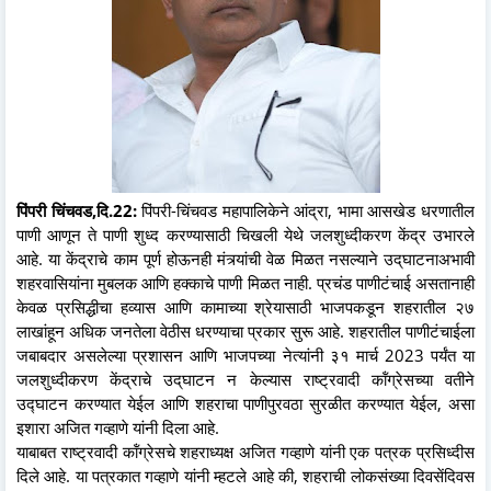
पिंपरी चिंचवड,दि.22:
पिंपरी-चिंचवड महापालिकेने आंद्रा, भामा आसखेड धरणातील
पाणी आणून ते पाणी शुध्द करण्यासाठी चिखली येथे जलशुध्दीकरण केंद्र उभारले
आहे. या केंद्राचे काम पूर्ण होऊनही मंत्र्यांची वेळ मिळत नसल्याने उद्‌घाटनाअभावी
शहरवासियांना मुबलक आणि हक्काचे पाणी मिळत नाही. प्रचंड पाणीटंचाई असतानाही
केवळ प्रसिद्धीचा हव्यास आणि कामाच्या श्रेयासाठी भाजपकडून शहरातील २७
लाखांहून अधिक जनतेला वेठीस धरण्याचा प्रकार सुरू आहे. शहरातील पाणीटंचाईला
जबाबदार असलेल्या प्रशासन आणि भाजपच्या नेत्यांनी ३१ मार्च 2023 पर्यंत या
जलशुध्दीकरण केंद्राचे उद्‌घाटन न केल्यास राष्ट्रवादी कॉंग्रेसच्या वतीने
उद्घाटन करण्यात येईल आणि शहराचा पाणीपुरवठा सुरळीत करण्यात येईल, असा
इशारा अजित गव्हाणे यांनी दिला आहे.
याबाबत राष्ट्रवादी कॉंग्रेसचे शहराध्यक्ष अजित गव्हाणे यांनी एक पत्रक प्रसिध्दीस
दिले आहे. या पत्रकात गव्हाणे यांनी म्हटले आहे की, शहराची लोकसंख्या दिवसेंदिवस