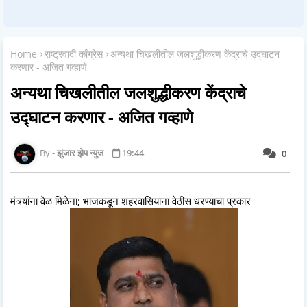
Home
राष्ट्रवादी काँग्रेस
अन्यथा चिखलीतील जलशुद्धीकरण केंद्राचे उद्घाटन
करणार - अजित गव्हाणे
अन्यथा चिखलीतील जलशुद्धीकरण केंद्राचे
उद्घाटन करणार - अजित गव्हाणे
झुंजार झेप न्युज
19:44
0
मंत्र्यांना वेळ मिळेना; भाजकडून शहरवासियांना वेठीस धरण्याचा प्रकार