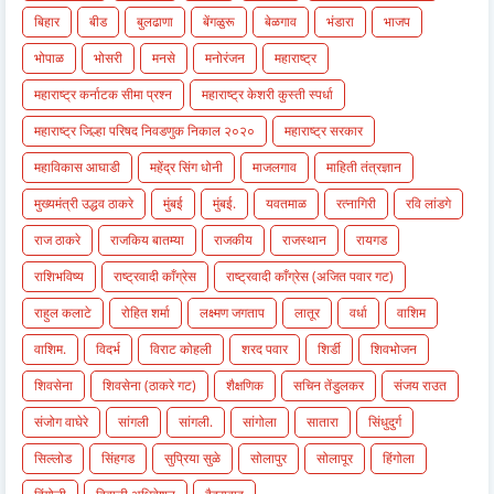
बिहार
बीड
बुलढाणा
बेंगळुरू
बेळगाव
भंडारा
भाजप
भोपाळ
भोसरी
मनसे
मनोरंजन
महाराष्ट्र
महाराष्ट्र कर्नाटक सीमा प्रश्न
महाराष्ट्र केशरी कुस्ती स्पर्धा
महाराष्ट्र जिल्हा परिषद निवडणुक निकाल २०२०
महाराष्ट्र सरकार
महाविकास आघाडी
महेंद्र सिंग धोनी
माजलगाव
माहिती तंत्रज्ञान
मुख्यमंत्री उद्धव ठाकरे
मुंबई
मुंबई.
यवतमाळ
रत्नागिरी
रवि लांडगे
राज ठाकरे
राजकिय बातम्या
राजकीय
राजस्थान
रायगड
राशिभविष्य
राष्ट्रवादी काँग्रेस
राष्ट्रवादी काँग्रेस (अजित पवार गट)
राहुल कलाटे
रोहित शर्मा
लक्ष्मण जगताप
लातूर
वर्धा
वाशिम
वाशिम.
विदर्भ
विराट कोहली
शरद पवार
शिर्डी
शिवभोजन
शिवसेना
शिवसेना (ठाकरे गट)
शैक्षणिक
सचिन तेंडुलकर
संजय राउत
संजोग वाघेरे
सांगली
सांगली.
सांगोला
सातारा
सिंधुदुर्ग
सिल्लोड
सिंहगड
सुप्रिया सुळे
सोलापुर
सोलापूर
हिंगोला