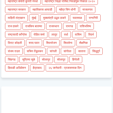
महाराष्ट्र केशरी कुस्ती स्पर्धा
महाराष्ट्र जिल्हा परिषद निवडणुक निकाल २०२०
महाराष्ट्र सरकार
महाविकास आघाडी
महेंद्र सिंग धोनी
माजलगाव
माहिती तंत्रज्ञान
मुंबई
मुख्यमंत्री उद्धव ठाकरे
यवतमाळ
रत्नागिरी
राज ठाकरे
राजकिय बातम्या
राजस्थान
रायगड
राशिभविष्य
राष्ट्रवादी काँग्रेस
रोहित शर्मा
लातूर
वर्धा
वाशिम
विदर्भ
विराट कोहली
शरद पवार
शिवभोजन
शिवसेना
शैक्षणिक
संजय राउत
सचिन तेंडुलकर
सांगली
सांगोला
सातारा
सिंधुदुर्ग
सिंहगड
सुप्रिया सुळे
सोलापुर
सोलापूर
हिंगोली
हिवाळी अधिवेशन
हैद्राबाद
२६ जानेवारी - प्रजासत्ताक दिन