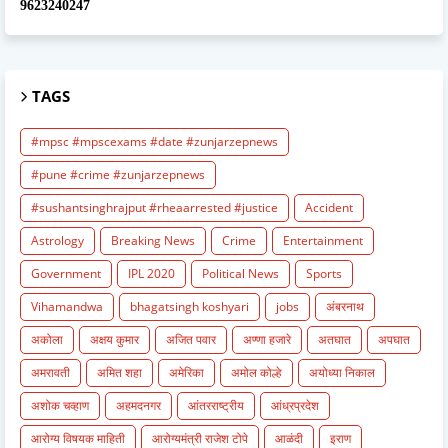
9623240247
TAGS
#mpsc #mpscexams #date #zunjarzepnews
#pune #crime #zunjarzepnews
#sushantsinghrajput #rheaarrested #justice
Accident
Astrology
Breaking News
Crime
Entertainment
Government
IPL 2020
Political News
Sports
Vihamandwa
bhagatsingh koshyari
jobs
अंबरनाथ
अकोला
अक्षय कुमार
अजित पवार
अण्णा हजारे
अतघात
अपघात
अमरावती
अमित शहा
अमेरिका
अमोल कोल्हे
अयोध्या निकाल
अशोक चव्हाण
अहमदनगर
आंतरराष्ट्रीय
आंध्रप्रदेश
आरोग्य विषयक माहिती
आरोग्यमंत्री राजेश टोपे
आळंदी
इराण