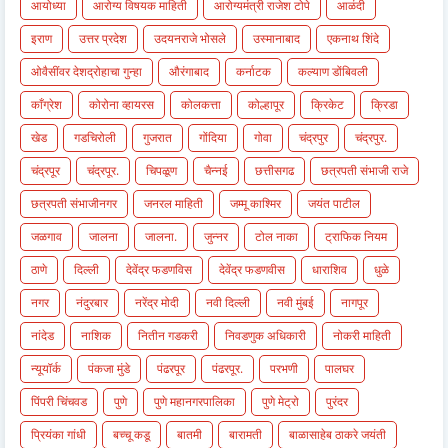
आयोध्या
आरोग्य विषयक माहिती
आरोग्यमंत्री राजेश टोपे
आळंदी
इराण
उत्तर प्रदेश
उदयनराजे भोसले
उस्मानाबाद
एकनाथ शिंदे
ओवैसींवर देशद्रोहाचा गुन्हा
औरंगाबाद
कर्नाटक
कल्याण डोंबिवली
काँग्रेश
कोरोना व्हायरस
कोलकत्ता
कोल्हापूर
क्रिकेट
क्रिडा
खेड
गडचिरोली
गुजरात
गोंदिया
गोवा
चंद्रपुर
चंद्रपुर.
चंद्रपूर
चंद्रपूर.
चिपळूण
चैन्नई
छत्तीसगढ
छत्रपती संभाजी राजे
छत्रपती संभाजीनगर
जनरल माहिती
जम्मू काश्मिर
जयंत पाटील
जळगाव
जालना
जालना.
जुन्नर
टोल नाका
ट्राफिक नियम
ठाणे
दिल्ली
देवेंद्र फडणविस
देवेंद्र फडणवीस
धाराशिव
धुळे
नगर
नंदुरबार
नरेंद्र मोदी
नवी दिल्ली
नवी मुंबई
नागपूर
नांदेड
नाशिक
नितीन गडकरी
निवडणुक अधिकारी
नोकरी माहिती
न्यूयॉर्क
पंकजा मुंडे
पंढरपूर
पंढरपूर.
परभणी
पालघर
पिंपरी चिंचवड
पुणे
पुणे महानगरपालिका
पुणे मेट्रो
पुरंदर
प्रियंका गांधी
बच्चू कडू
बातमी
बारामती
बाळासाहेब ठाकरे जयंती