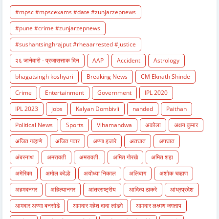
#mpsc #mpscexams #date #zunjarzepnews
#pune #crime #zunjarzepnews
#sushantsinghrajput #rheaarrested #justice
२६ जानेवारी - प्रजासत्ताक दिन
AAP
Accident
Astrology
bhagatsingh koshyari
Breaking News
CM Eknath Shinde
Crime
Entertainment
Government
IPL 2020
IPL 2023
jobs
Kalyan Dombivli
nanded
Paithan
Political News
Sports
Vihamandwa
अकोला
अक्षय कुमार
अजित गव्हाणे
अजित पवार
अण्णा हजारे
अतघात
अपघात
अंबरनाथ
अमरावती
अमरावती.
अमित गोरखे
अमित शहा
अमेरिका
अमोल कोल्हे
अयोध्या निकाल
अलिबाग
अशोक चव्हाण
अहमदनगर
अहिल्यानगर
आंतरराष्ट्रीय
आदित्य ठाकरे
आंध्रप्रदेश
आमदार अण्णा बनसोडे
आमदार महेश दादा लांडगे
आमदार लक्ष्मण जगताप