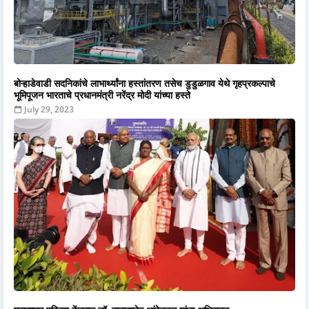
बोऱ्हाडेवाडी सदनिकांचे लाभार्थ्यांना हस्तांतरण तसेच डुडुळगाव येथे गृहप्रकल्पाचे
भूमिपूजन भारताचे प्रधानमंत्री नरेंद्र मोदी यांच्या हस्ते
July 29, 2023