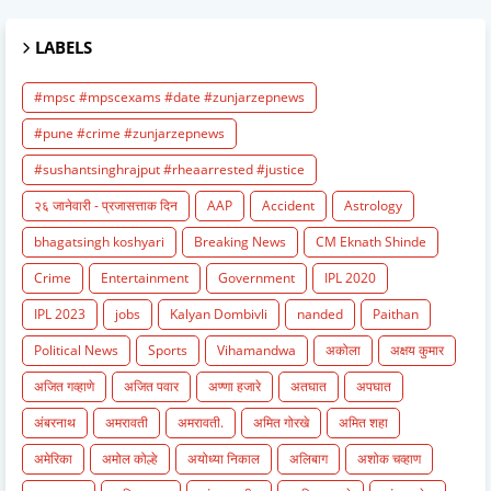
LABELS
#mpsc #mpscexams #date #zunjarzepnews
#pune #crime #zunjarzepnews
#sushantsinghrajput #rheaarrested #justice
२६ जानेवारी - प्रजासत्ताक दिन
AAP
Accident
Astrology
bhagatsingh koshyari
Breaking News
CM Eknath Shinde
Crime
Entertainment
Government
IPL 2020
IPL 2023
jobs
Kalyan Dombivli
nanded
Paithan
Political News
Sports
Vihamandwa
अकोला
अक्षय कुमार
अजित गव्हाणे
अजित पवार
अण्णा हजारे
अतघात
अपघात
अंबरनाथ
अमरावती
अमरावती.
अमित गोरखे
अमित शहा
अमेरिका
अमोल कोल्हे
अयोध्या निकाल
अलिबाग
अशोक चव्हाण