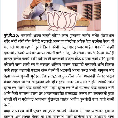
पुणे,दि.30:
भटकती आत्मा नक्की कोण? काल पुण्याच्या जाहीर सभेत पंतप्रधान
नरेंद मोदी यांनी तीन मिनिटे भटकती आत्मा या गोष्टीचा अनेक वेळा उल्लेख केला. ही
भटकती आत्मा म्हणजे दुसरे तिसरे कोणी नसून शरद पवार आहेत. पवारांनी नेहमी
इतरांची सरकारे अस्थिर करून आपली पोळी भाजून घेण्याच्या उचापती केल्या. कसेही
करून सत्तेत यायचे आणि कोणाचाही कसलाही विकास होऊ द्यायचा नाही आणि दुसरी
कोणाची सत्ता आली तर ते सरकार अस्थिर करून पाडापाडी करायची आणि विकास
कामे हाणून पडायची एवढाच खेळ नेहमी ही भटकती आत्मा करत आली. यामुळच भोर
वेल्हा मावळ मुळशी पुरंदर दौंड इंदापूर तालुक्यातील लोक अजूनही विकासापासून
वंचित आहेत. या सर्व तालुक्यात कोणाही शहाण्या माणसाला आमदार होऊ द्यायचे आणि
झाला तर मंत्री होऊ द्यायचे नाही मंत्री झाला तर निधी उपलब्ध होऊ द्यायचा नाही
आणि निधी उपलब्ध झाला तर अंमलबजावणीत टाळाटाळ करून त्या सरकारची मुदत
संपली की तो प्रोजेक्ट आपोआप गुंडाळला जाईल अशीच कुरघोडी पवार यांनी नेहमी
केली.
दादा जाधवराव यांनी पुरंदर तालुक्यात पाण्याची योजना अंमलात आणणार दुष्काळ
हटणार अस लक्षात येताच या दुष्ट माणसाने मंत्री झालेल्या दादा जाधवराव यांना