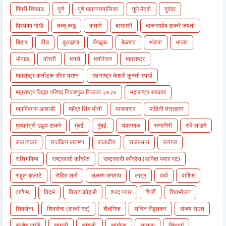
पिंपरी चिंचवड
पुणे
पुणे महानगरपालिका
पुणे मेट्रो
पुरंदर
प्रियंका गांधी
बच्चू कडू
बातमी
बारामती
बाळासाहेब ठाकरे जयंती
बिहार
बीड
बुलढाणा
बेंगळुरू
बेळगाव
भंडारा
भाजप
भोपाळ
भोसरी
मनसे
मनोरंजन
महाराष्ट्र
महाराष्ट्र कर्नाटक सीमा प्रश्न
महाराष्ट्र केशरी कुस्ती स्पर्धा
महाराष्ट्र जिल्हा परिषद निवडणुक निकाल २०२०
महाराष्ट्र सरकार
महाविकास आघाडी
महेंद्र सिंग धोनी
माजलगाव
माहिती तंत्रज्ञान
मुख्यमंत्री उद्धव ठाकरे
मुंबई
मुंबई.
यवतमाळ
रत्नागिरी
रवि लांडगे
राज ठाकरे
राजकिय बातम्या
राजकीय
राजस्थान
रायगड
राशिभविष्य
राष्ट्रवादी काँग्रेस
राष्ट्रवादी काँग्रेस (अजित पवार गट)
राहुल कलाटे
रोहित शर्मा
लक्ष्मण जगताप
लातूर
वर्धा
वाशिम
वाशिम.
विदर्भ
विराट कोहली
शरद पवार
शिर्डी
शिवभोजन
शिवसेना
शिवसेना (ठाकरे गट)
शैक्षणिक
सचिन तेंडुलकर
संजय राउत
संजोग वाघेरे
सांगली
सांगली.
सांगोला
सातारा
सिंधुदुर्ग