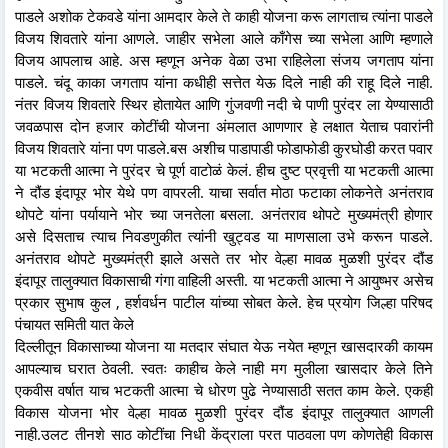
पाडले अशोक टेकवडे यांना आमदार केले ते काही योजना करू लागताच त्यांना पाडले
विजय शिवतारे यांना आणले. जाहीर सभेला आले काँगेस च्या सभेला आणि म्हणाले
विजय आपलाच आहे. अस म्हणून अनेक वेळा उभा राहिलेला संजय जगताप यांना
पाडले. चंदू काका जगताप यांना कधीही सत्तेत येऊ दिले नाही की राहू दिले नाही.
नंतर विजय शिवतारे स्थिर होतायेत आणि गुंजवणी नदी चे पाणी पुरंदर ला येण्यासाठी
जवळपास दोन हजार कोटींची योजना अंमलात आणणार हे लक्षात येताच पवारांनी
विजय शिवतारे यांना पण पाडले.बस अशीच पाडापाडी फोडाफोडी कुरघोडी करत पवार
या भटकती आत्मा ने पुरंदर चे पूर्ण वाटोळं केलं. हीच दुष्ट प्रवृत्ती या भटकती आत्मा
ने दौंड इंदापूर भोर येथे पण वापरली. याचा सर्वात मोठा फटाका लोकनेते अनंतराव
थोपटे यांना पर्यायाने भोर च्या जनतेला बसला. अनंतराव थोपटे मुख्यमंत्री होणार
असे दिसताच त्याच निवडणुकीत त्यांनी खुट्वड या माणसाला उभे करून पाडले.
अनंतराव थोपटे मुख्यमंत्री झाले असते तर भोर वेल्हा मावळ मुळशी पुरंदर दौंड
इंदापूर तालुक्यात विकासाची गंगा वाहिली अस्ती. या भटकती आत्मा ने आयुष्भर असेच
प्रकार सुभाष कुल , हर्शवर्धन पाटील यांच्या सोबत केले. हेच प्रयोग जिल्हा परिषद
पंचायत समिती यात केले
दिल्लीतून विकासाच्या योजना या मतदार संघात येऊ नयेत म्हणून खासदारकी कायम
आपल्याच घरात ठेवली. स्वतः काहीच केले नाही मग मुलीला खासदार केले तिने
एकवीस वर्षात याच भटकती आत्मा चे धोरण पुढे नेण्यासाठी सतत काम केले. एकही
विकास योजना भोर वेल्हा मावळ मुळशी पुरंदर दौंड इंदापूर तालुक्यात आणली
नाही.उलट तीनशे साठ कोटींचा निधी केंद्राला परत पाठवला पण कोणतेही विकास