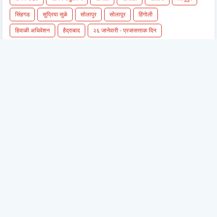
सिंहगड
सुप्रिया सुळे
सोलापुर
सोलापूर
हिंगोली
हिवाळी अधिवेशन
हैद्राबाद
२६ जानेवारी - प्रजासत्ताक दिन