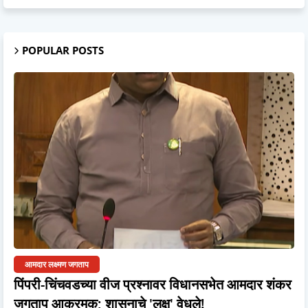
POPULAR POSTS
आमदार लक्ष्मण जगताप
पिंपरी-चिंचवडच्या वीज प्रश्नावर विधानसभेत आमदार शंकर
जगताप आक्रमक; शासनाचे 'लक्ष' वेधले!