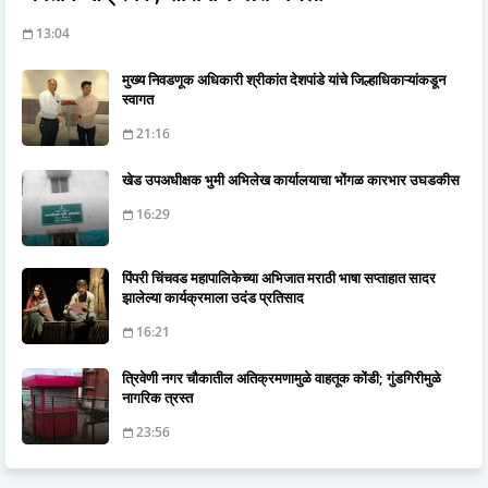
13:04
मुख्य निवडणूक अधिकारी श्रीकांत देशपांडे यांचे जिल्हाधिकाऱ्यांकडून
स्वागत
21:16
खेड उपअधीक्षक भुमी अभिलेख कार्यालयाचा भोंगळ कारभार उघडकीस
16:29
पिंपरी चिंचवड महापालिकेच्या अभिजात मराठी भाषा सप्ताहात सादर
झालेल्या कार्यक्रमाला उदंड प्रतिसाद
16:21
त्रिवेणी नगर चौकातील अतिक्रमणामुळे वाहतूक कोंडी; गुंडगिरीमुळे
नागरिक त्रस्त
23:56