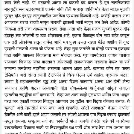
काम केले नाही. या भटकती आत्मा ला बाटली बंद करून हे भूत नागरिकाच्या
मानगुटीवरून उतरवण्याची एकमेव संधी तीही पन्नास वर्षांनी भोर वेल्हा मावळ मुळशी
पुरंदर दौंड इंदापूर तालुक्यातील जनतेला प्रथमच मिळाली आहे. कसेही करून सत्ता
आपल्याच घरात राहावी म्हणून नाराजी झाकली जावी म्हणून उभे केले आहेत. कोण्ही
जिंकला तरी सत्ता आपल्याच घरात. तेव्हा आता भोर वेल्हा मावळ मुळशी पुरंदर दौंड
इंदापूर च्या लोकांनी हा डाव ओळखला आहे. एकाच बिळातून दोन साप बाहेर कादून
एक तरी लोकांच्या हातून वाचेल आणि मग पुन्हा डसत राहता येईल अशीच ही दुष्ट
प्रवृत्ती भटकती आत्मा ची योजना आहे. तेव्हा सुज्ञ जनतेने या दोन्ही पवारांना एकदाच
पाडा आणि आपल्या विकासाचा मार्ग मोकळा करा. प्रा नामदेवराव जाधव नावाचा
राजमाता जिजाऊ यांचा वारसदार कोणत्याही राजकारणात नसताना केवळ या सर्व
सामान्य जनतेच्या मदतीला अचानक धाऊन आला आहे. कामाचा कोण तर फक्त
टेलिफोन असे संगत त्यांनी टेलिफोन हे चिन्ह घेऊन उभे आहेत. क्रमांक अठरा.
कारण हे महाभारतातील युद्ध आहे अठरा दिवस चालणार अठरा अक्ष हौनी सैन्य
संपवणार आणि अठरा अध्यायाची गीता गोंधळलेल्या अर्जुनाला सांगून जगाला
प्रगतीचा समृद्धीचा मार्ग दाखवणारे. तेव्हा जर आता काही भूलथापा आमिष यांना भाळून
परत जर एकाही पवारला निवडून आणणार तर पुढील पाच पिढ्या बोंबलत बसाल. ते
चुकलो असे म्हणतील माफ करा असे म्हणतील खोटी आश्वासने देऊन गाफील
ठेवतील असे काही झाले आपण फसलो तर संपलो आपल्या पाच पिढ्या बरबाद झाल्याचं
म्हणून समजा. म्हणूनच सर्व पक्ष कार्यकर्ते यांना आमची विनंती आहे की जनतेच्या
रखडल्येल्या विकासा साठी या निवडणुकीत पक्ष पार्टी थोड लांब ठेवा मान पक्षाला मत
आपक्षाला हे धोरण राबवा. टेलिफोन हेच चिन्ह निवडा. मूळ भोर आणि जन्मगाव पुरंदर