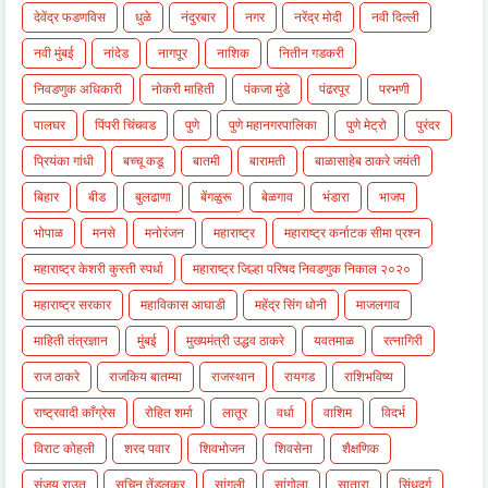
देवेंद्र फडणविस
धुळे
नंदुरबार
नगर
नरेंद्र मोदी
नवी दिल्ली
नवी मुंबई
नांदेड
नागपूर
नाशिक
नितीन गडकरी
निवडणुक अधिकारी
नोकरी माहिती
पंकजा मुंडे
पंढरपूर
परभणी
पालघर
पिंपरी चिंचवड
पुणे
पुणे महानगरपालिका
पुणे मेट्रो
पुरंदर
प्रियंका गांधी
बच्चू कडू
बातमी
बारामती
बाळासाहेब ठाकरे जयंती
बिहार
बीड
बुलढाणा
बेंगळुरू
बेळगाव
भंडारा
भाजप
भोपाळ
मनसे
मनोरंजन
महाराष्ट्र
महाराष्ट्र कर्नाटक सीमा प्रश्न
महाराष्ट्र केशरी कुस्ती स्पर्धा
महाराष्ट्र जिल्हा परिषद निवडणुक निकाल २०२०
महाराष्ट्र सरकार
महाविकास आघाडी
महेंद्र सिंग धोनी
माजलगाव
माहिती तंत्रज्ञान
मुंबई
मुख्यमंत्री उद्धव ठाकरे
यवतमाळ
रत्नागिरी
राज ठाकरे
राजकिय बातम्या
राजस्थान
रायगड
राशिभविष्य
राष्ट्रवादी काँग्रेस
रोहित शर्मा
लातूर
वर्धा
वाशिम
विदर्भ
विराट कोहली
शरद पवार
शिवभोजन
शिवसेना
शैक्षणिक
संजय राउत
सचिन तेंडुलकर
सांगली
सांगोला
सातारा
सिंधुदुर्ग