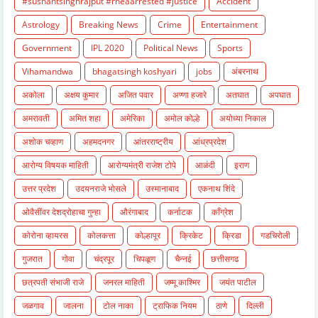
#sushantsinghrajput #rheaarrested #justice
Accident
Astrology
Breaking News
Crime
Entertainment
Government
IPL 2020
Political News
Sports
Vihamandwa
bhagatsingh koshyari
jobs
अंबरनाथ
अकोला
अक्षय कुमार
अजित पवार
अण्णा हजारे
अतघात
अपघात
अमरावती
अमित शहा
अमेरिका
अमोल कोल्हे
अयोध्या निकाल
अशोक चव्हाण
अहमदनगर
आंतरराष्ट्रीय
आंध्रप्रदेश
आरोग्य विषयक माहिती
आरोग्यमंत्री राजेश टोपे
आळंदी
इराण
उत्तर प्रदेश
उदयनराजे भोसले
उस्मानाबाद
एकनाथ शिंदे
ओवैसींवर देशद्रोहाचा गुन्हा
औरंगाबाद
कर्नाटक
काँग्रेश
कोरोना व्हायरस
कोलकत्ता
कोल्हापूर
क्रिकेट
क्रिडा
गडचिरोली
गुजरात
गोवा
चंद्रपूर
चिपळूण
चैन्नई
छत्तीसगढ
छत्रपती संभाजी राजे
जनरल माहिती
जम्मू काश्मिर
जयंत पाटील
जळगाव
जालना
टोल नाका
ट्राफिक नियम
ठाणे
दिल्ली