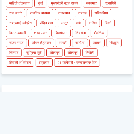
माहिती तंत्रज्ञान
मुंबई
मुख्यमंत्री उद्धव ठाकरे
यवतमाळ
रत्नागिरी
राज ठाकरे
राजकिय बातम्या
राजस्थान
रायगड
राशिभविष्य
राष्ट्रवादी काँग्रेस
रोहित शर्मा
लातूर
वर्धा
वाशिम
विदर्भ
विराट कोहली
शरद पवार
शिवभोजन
शिवसेना
शैक्षणिक
संजय राउत
सचिन तेंडुलकर
सांगली
सांगोला
सातारा
सिंधुदुर्ग
सिंहगड
सुप्रिया सुळे
सोलापुर
सोलापूर
हिंगोली
हिवाळी अधिवेशन
हैद्राबाद
२६ जानेवारी - प्रजासत्ताक दिन