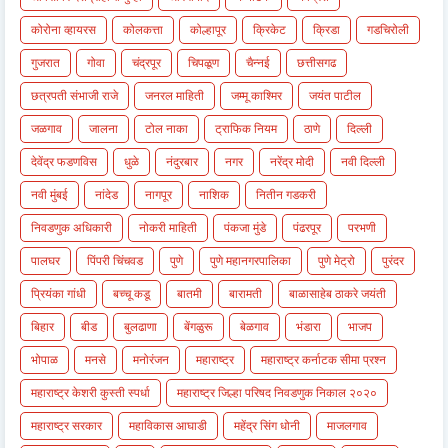
कोरोना व्हायरस
कोलकत्ता
कोल्हापूर
क्रिकेट
क्रिडा
गडचिरोली
गुजरात
गोवा
चंद्रपूर
चिपळूण
चैन्नई
छत्तीसगढ
छत्रपती संभाजी राजे
जनरल माहिती
जम्मू काश्मिर
जयंत पाटील
जळगाव
जालना
टोल नाका
ट्राफिक नियम
ठाणे
दिल्ली
देवेंद्र फडणविस
धुळे
नंदुरबार
नगर
नरेंद्र मोदी
नवी दिल्ली
नवी मुंबई
नांदेड
नागपूर
नाशिक
नितीन गडकरी
निवडणुक अधिकारी
नोकरी माहिती
पंकजा मुंडे
पंढरपूर
परभणी
पालघर
पिंपरी चिंचवड
पुणे
पुणे महानगरपालिका
पुणे मेट्रो
पुरंदर
प्रियंका गांधी
बच्चू कडू
बातमी
बारामती
बाळासाहेब ठाकरे जयंती
बिहार
बीड
बुलढाणा
बेंगळुरू
बेळगाव
भंडारा
भाजप
भोपाळ
मनसे
मनोरंजन
महाराष्ट्र
महाराष्ट्र कर्नाटक सीमा प्रश्न
महाराष्ट्र केशरी कुस्ती स्पर्धा
महाराष्ट्र जिल्हा परिषद निवडणुक निकाल २०२०
महाराष्ट्र सरकार
महाविकास आघाडी
महेंद्र सिंग धोनी
माजलगाव