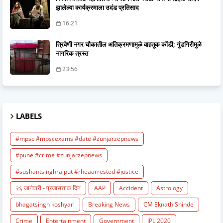
झालेल्या कार्यक्रमाला उदंड प्रतिसाद
16:21
त्रिवेणी नगर चौकातील अतिक्रमणामुळे वाहतूक कोंडी; गुंडगिरीमुळे
नागरिक त्रस्त
23:56
LABELS
#mpsc #mpscexams #date #zunjarzepnews
#pune #crime #zunjarzepnews
#sushantsinghrajput #rheaarrested #justice
२६ जानेवारी - प्रजासत्ताक दिन
AAP
Accident
Astrology
bhagatsingh koshyari
Breaking News
CM Eknath Shinde
Crime
Entertainment
Government
IPL 2020