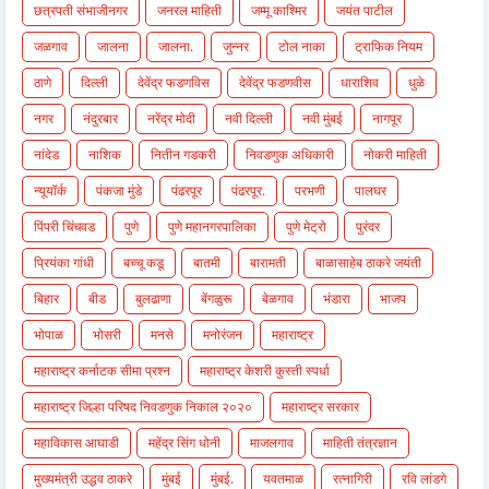
छत्रपती संभाजीनगर
जनरल माहिती
जम्मू काश्मिर
जयंत पाटील
जळगाव
जालना
जालना.
जुन्नर
टोल नाका
ट्राफिक नियम
ठाणे
दिल्ली
देवेंद्र फडणविस
देवेंद्र फडणवीस
धाराशिव
धुळे
नगर
नंदुरबार
नरेंद्र मोदी
नवी दिल्ली
नवी मुंबई
नागपूर
नांदेड
नाशिक
नितीन गडकरी
निवडणुक अधिकारी
नोकरी माहिती
न्यूयॉर्क
पंकजा मुंडे
पंढरपूर
पंढरपूर.
परभणी
पालघर
पिंपरी चिंचवड
पुणे
पुणे महानगरपालिका
पुणे मेट्रो
पुरंदर
प्रियंका गांधी
बच्चू कडू
बातमी
बारामती
बाळासाहेब ठाकरे जयंती
बिहार
बीड
बुलढाणा
बेंगळुरू
बेळगाव
भंडारा
भाजप
भोपाळ
भोसरी
मनसे
मनोरंजन
महाराष्ट्र
महाराष्ट्र कर्नाटक सीमा प्रश्न
महाराष्ट्र केशरी कुस्ती स्पर्धा
महाराष्ट्र जिल्हा परिषद निवडणुक निकाल २०२०
महाराष्ट्र सरकार
महाविकास आघाडी
महेंद्र सिंग धोनी
माजलगाव
माहिती तंत्रज्ञान
मुख्यमंत्री उद्धव ठाकरे
मुंबई
मुंबई.
यवतमाळ
रत्नागिरी
रवि लांडगे