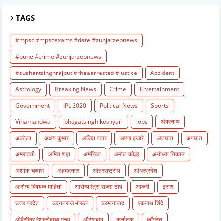
TAGS
#mpsc #mpscexams #date #zunjarzepnews
#pune #crime #zunjarzepnews
#sushantsinghrajput #rheaarrested #justice
Accident
Astrology
Breaking News
Crime
Entertainment
Government
IPL 2020
Political News
Sports
Vihamandwa
bhagatsingh koshyari
jobs
अंबरनाथ
अकोला
अक्षय कुमार
अजित पवार
अण्णा हजारे
अतघात
अपघात
अमरावती
अमित शहा
अमेरिका
अमोल कोल्हे
अयोध्या निकाल
अशोक चव्हाण
अहमदनगर
आंतरराष्ट्रीय
आंध्रप्रदेश
आरोग्य विषयक माहिती
आरोग्यमंत्री राजेश टोपे
आळंदी
इराण
उत्तर प्रदेश
उदयनराजे भोसले
उस्मानाबाद
एकनाथ शिंदे
ओवैसींवर देशद्रोहाचा गुन्हा
औरंगाबाद
कर्नाटक
काँग्रेश