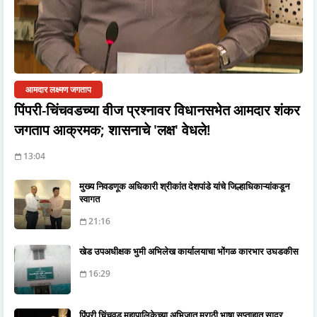
आमदार लक्ष्मण जगताप
पिंपरी-चिंचवडच्या वीज प्रश्नावर विधानसभेत आमदार शंकर
जगताप आक्रमक; शासनाचे 'लक्ष' वेधले!
13:04
मुख्य निवडणूक अधिकारी श्रीकांत देशपांडे यांचे जिल्हाधिकाऱ्यांकडून
स्वागत
21:16
खेड उपअधीक्षक भुमी अभिलेख कार्यालयाचा भोंगळ कारभार उघडकीस
16:29
पिंपरी चिंचवड महापालिकेच्या अभिजात मराठी भाषा सप्ताहात सादर