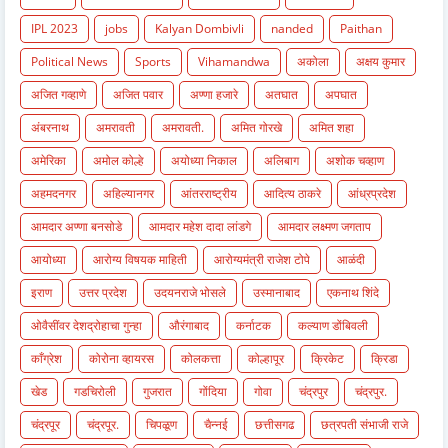
IPL 2023
jobs
Kalyan Dombivli
nanded
Paithan
Political News
Sports
Vihamandwa
अकोला
अक्षय कुमार
अजित गव्हाणे
अजित पवार
अण्णा हजारे
अतघात
अपघात
अंबरनाथ
अमरावती
अमरावती.
अमित गोरखे
अमित शहा
अमेरिका
अमोल कोल्हे
अयोध्या निकाल
अलिबाग
अशोक चव्हाण
अहमदनगर
अहिल्यानगर
आंतरराष्ट्रीय
आदित्य ठाकरे
आंध्रप्रदेश
आमदार अण्णा बनसोडे
आमदार महेश दादा लांडगे
आमदार लक्ष्मण जगताप
आयोध्या
आरोग्य विषयक माहिती
आरोग्यमंत्री राजेश टोपे
आळंदी
इराण
उत्तर प्रदेश
उदयनराजे भोसले
उस्मानाबाद
एकनाथ शिंदे
ओवैसींवर देशद्रोहाचा गुन्हा
औरंगाबाद
कर्नाटक
कल्याण डोंबिवली
काँग्रेश
कोरोना व्हायरस
कोलकत्ता
कोल्हापूर
क्रिकेट
क्रिडा
खेड
गडचिरोली
गुजरात
गोंदिया
गोवा
चंद्रपुर
चंद्रपुर.
चंद्रपूर
चंद्रपूर.
चिपळूण
चैन्नई
छत्तीसगढ
छत्रपती संभाजी राजे