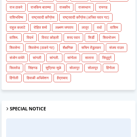
राज ठाकरे
राजकिय बातम्या
राजकीय
राजस्थान
रायगड
राशिभविष्य
राष्ट्रवादी काँग्रेस
राष्ट्रवादी काँग्रेस (अजित पवार गट)
राहुल कलाटे
रोहित शर्मा
लक्ष्मण जगताप
लातूर
वर्धा
वाशिम
वाशिम.
विदर्भ
विराट कोहली
शरद पवार
शिर्डी
शिवभोजन
शिवसेना
शिवसेना (ठाकरे गट)
शैक्षणिक
सचिन तेंडुलकर
संजय राउत
संजोग वाघेरे
सांगली
सांगली.
सांगोला
सातारा
सिंधुदुर्ग
सिल्लोड
सिंहगड
सुप्रिया सुळे
सोलापुर
सोलापूर
हिंगोला
हिंगोली
हिवाळी अधिवेशन
हैद्राबाद
SPECIAL NOTICE