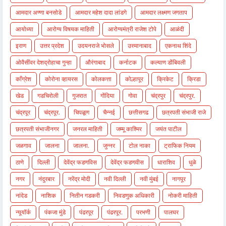
आमदार अण्णा बनसोडे
आमदार महेश दादा लांडगे
आमदार लक्ष्मण जगताप
आयोध्या
आरोग्य विषयक माहिती
आरोग्यमंत्री राजेश टोपे
आळंदी
इराण
उत्तर प्रदेश
उदयनराजे भोसले
उस्मानाबाद
एकनाथ शिंदे
ओवैसींवर देशद्रोहाचा गुन्हा
औरंगाबाद
कर्नाटक
कल्याण डोंबिवली
काँग्रेश
कोरोना व्हायरस
कोलकत्ता
कोल्हापूर
क्रिकेट
क्रिडा
खेड
गडचिरोली
गुजरात
गोंदिया
गोवा
चंद्रपुर
चंद्रपुर.
चंद्रपूर
चंद्रपूर.
चिपळूण
चैन्नई
छत्तीसगढ
छत्रपती संभाजी राजे
छत्रपती संभाजीनगर
जनरल माहिती
जम्मू काश्मिर
जयंत पाटील
जळगाव
जालना
जालना.
जुन्नर
टोल नाका
ट्राफिक नियम
ठाणे
दिल्ली
देवेंद्र फडणविस
देवेंद्र फडणवीस
धाराशिव
धुळे
नगर
नंदुरबार
नरेंद्र मोदी
नवी दिल्ली
नवी मुंबई
नागपूर
नांदेड
नाशिक
नितीन गडकरी
निवडणुक अधिकारी
नोकरी माहिती
न्यूयॉर्क
पंकजा मुंडे
पंढरपूर
पंढरपूर.
परभणी
पालघर