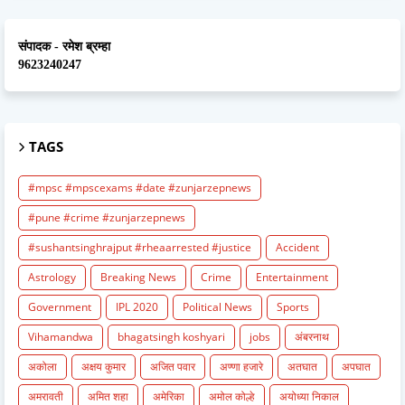
संपादक - रमेश ब्रम्हा
9623240247
TAGS
#mpsc #mpscexams #date #zunjarzepnews
#pune #crime #zunjarzepnews
#sushantsinghrajput #rheaarrested #justice
Accident
Astrology
Breaking News
Crime
Entertainment
Government
IPL 2020
Political News
Sports
Vihamandwa
bhagatsingh koshyari
jobs
अंबरनाथ
अकोला
अक्षय कुमार
अजित पवार
अण्णा हजारे
अतघात
अपघात
अमरावती
अमित शहा
अमेरिका
अमोल कोल्हे
अयोध्या निकाल