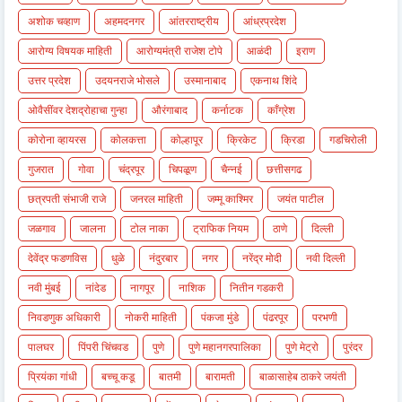
अशोक चव्हाण
अहमदनगर
आंतरराष्ट्रीय
आंध्रप्रदेश
आरोग्य विषयक माहिती
आरोग्यमंत्री राजेश टोपे
आळंदी
इराण
उत्तर प्रदेश
उदयनराजे भोसले
उस्मानाबाद
एकनाथ शिंदे
ओवैसींवर देशद्रोहाचा गुन्हा
औरंगाबाद
कर्नाटक
काँग्रेश
कोरोना व्हायरस
कोलकत्ता
कोल्हापूर
क्रिकेट
क्रिडा
गडचिरोली
गुजरात
गोवा
चंद्रपूर
चिपळूण
चैन्नई
छत्तीसगढ
छत्रपती संभाजी राजे
जनरल माहिती
जम्मू काश्मिर
जयंत पाटील
जळगाव
जालना
टोल नाका
ट्राफिक नियम
ठाणे
दिल्ली
देवेंद्र फडणविस
धुळे
नंदुरबार
नगर
नरेंद्र मोदी
नवी दिल्ली
नवी मुंबई
नांदेड
नागपूर
नाशिक
नितीन गडकरी
निवडणुक अधिकारी
नोकरी माहिती
पंकजा मुंडे
पंढरपूर
परभणी
पालघर
पिंपरी चिंचवड
पुणे
पुणे महानगरपालिका
पुणे मेट्रो
पुरंदर
प्रियंका गांधी
बच्चू कडू
बातमी
बारामती
बाळासाहेब ठाकरे जयंती