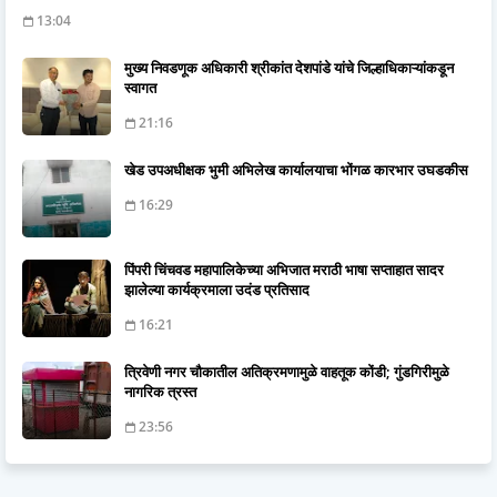
13:04
मुख्य निवडणूक अधिकारी श्रीकांत देशपांडे यांचे जिल्हाधिकाऱ्यांकडून
स्वागत
21:16
खेड उपअधीक्षक भुमी अभिलेख कार्यालयाचा भोंगळ कारभार उघडकीस
16:29
पिंपरी चिंचवड महापालिकेच्या अभिजात मराठी भाषा सप्ताहात सादर
झालेल्या कार्यक्रमाला उदंड प्रतिसाद
16:21
त्रिवेणी नगर चौकातील अतिक्रमणामुळे वाहतूक कोंडी; गुंडगिरीमुळे
नागरिक त्रस्त
23:56