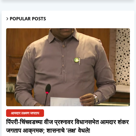
POPULAR POSTS
आमदार लक्ष्मण जगताप
पिंपरी-चिंचवडच्या वीज प्रश्नावर विधानसभेत आमदार शंकर
जगताप आक्रमक; शासनाचे 'लक्ष' वेधले!