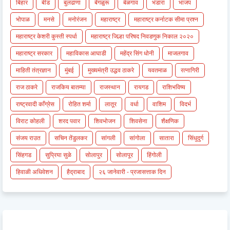
बिहार
बीड
बुलढाणा
बेंगळुरू
बेळगाव
भंडारा
भाजप
भोपाळ
मनसे
मनोरंजन
महाराष्ट्र
महाराष्ट्र कर्नाटक सीमा प्रश्न
महाराष्ट्र केशरी कुस्ती स्पर्धा
महाराष्ट्र जिल्हा परिषद निवडणुक निकाल २०२०
महाराष्ट्र सरकार
महाविकास आघाडी
महेंद्र सिंग धोनी
माजलगाव
माहिती तंत्रज्ञान
मुंबई
मुख्यमंत्री उद्धव ठाकरे
यवतमाळ
रत्नागिरी
राज ठाकरे
राजकिय बातम्या
राजस्थान
रायगड
राशिभविष्य
राष्ट्रवादी काँग्रेस
रोहित शर्मा
लातूर
वर्धा
वाशिम
विदर्भ
विराट कोहली
शरद पवार
शिवभोजन
शिवसेना
शैक्षणिक
संजय राउत
सचिन तेंडुलकर
सांगली
सांगोला
सातारा
सिंधुदुर्ग
सिंहगड
सुप्रिया सुळे
सोलापुर
सोलापूर
हिंगोली
हिवाळी अधिवेशन
हैद्राबाद
२६ जानेवारी - प्रजासत्ताक दिन