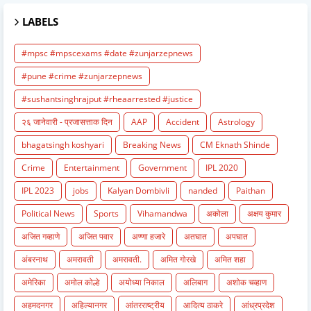
LABELS
#mpsc #mpscexams #date #zunjarzepnews
#pune #crime #zunjarzepnews
#sushantsinghrajput #rheaarrested #justice
२६ जानेवारी - प्रजासत्ताक दिन
AAP
Accident
Astrology
bhagatsingh koshyari
Breaking News
CM Eknath Shinde
Crime
Entertainment
Government
IPL 2020
IPL 2023
jobs
Kalyan Dombivli
nanded
Paithan
Political News
Sports
Vihamandwa
अकोला
अक्षय कुमार
अजित गव्हाणे
अजित पवार
अण्णा हजारे
अतघात
अपघात
अंबरनाथ
अमरावती
अमरावती.
अमित गोरखे
अमित शहा
अमेरिका
अमोल कोल्हे
अयोध्या निकाल
अलिबाग
अशोक चव्हाण
अहमदनगर
अहिल्यानगर
आंतरराष्ट्रीय
आदित्य ठाकरे
आंध्रप्रदेश