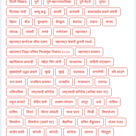
पिंपरी चिंचवड
पुणे
पुणे महानगरपालिका
पुणे मेट्रो
पुरंदर
प्रियंका गांधी
बच्चू कडू
बातमी
बारामती
बाळासाहेब ठाकरे जयंती
बिहार
बीड
बुलढाणा
बेंगळुरू
बेळगाव
भंडारा
भाजप
भोपाळ
भोसरी
मनसे
मनोरंजन
महाराष्ट्र
महाराष्ट्र कर्नाटक सीमा प्रश्न
महाराष्ट्र केशरी कुस्ती स्पर्धा
महाराष्ट्र जिल्हा परिषद निवडणुक निकाल २०२०
महाराष्ट्र सरकार
महाविकास आघाडी
महेंद्र सिंग धोनी
माजलगाव
माहिती तंत्रज्ञान
मुख्यमंत्री उद्धव ठाकरे
मुंबई
मुंबई.
यवतमाळ
रत्नागिरी
रवि लांडगे
राज ठाकरे
राजकिय बातम्या
राजकीय
राजस्थान
रायगड
राशिभविष्य
राष्ट्रवादी काँग्रेस
राष्ट्रवादी काँग्रेस (अजित पवार गट)
राहुल कलाटे
रोहित शर्मा
लक्ष्मण जगताप
लातूर
वर्धा
वाशिम
वाशिम.
विदर्भ
विराट कोहली
शरद पवार
शिर्डी
शिवभोजन
शिवसेना
शिवसेना (ठाकरे गट)
शैक्षणिक
सचिन तेंडुलकर
संजय राउत
संजोग वाघेरे
सांगली
सांगली.
सांगोला
सातारा
सिंधुदुर्ग