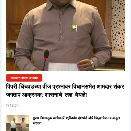
आमदार लक्ष्मण जगताप
पिंपरी-चिंचवडच्या वीज प्रश्नावर विधानसभेत आमदार शंकर
जगताप आक्रमक; शासनाचे 'लक्ष' वेधले!
13:04
मुख्य निवडणूक अधिकारी श्रीकांत देशपांडे यांचे जिल्हाधिकाऱ्यांकडून
स्वागत