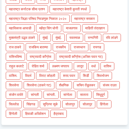
महाराष्ट्र कर्नाटक सीमा प्रश्न
महाराष्ट्र केशरी कुस्ती स्पर्धा
महाराष्ट्र जिल्हा परिषद निवडणुक निकाल २०२०
महाराष्ट्र सरकार
महाविकास आघाडी
महेंद्र सिंग धोनी
माजलगाव
माहिती तंत्रज्ञान
मुख्यमंत्री उद्धव ठाकरे
मुंबई
मुंबई.
यवतमाळ
रत्नागिरी
रवि लांडगे
राज ठाकरे
राजकिय बातम्या
राजकीय
राजस्थान
रायगड
राशिभविष्य
राष्ट्रवादी काँग्रेस
राष्ट्रवादी काँग्रेस (अजित पवार गट)
राहुल कलाटे
रोहित शर्मा
लक्ष्मण जगताप
लातूर
वर्धा
वाशिम
वाशिम.
विदर्भ
विराट कोहली
शरद पवार
शिर्डी
शिवभोजन
शिवसेना
शिवसेना (ठाकरे गट)
शैक्षणिक
सचिन तेंडुलकर
संजय राउत
संजोग वाघेरे
सांगली
सांगली.
सांगोला
सातारा
सिंधुदुर्ग
सिल्लोड
सिंहगड
सुप्रिया सुळे
सोलापुर
सोलापूर
हिंगोला
हिंगोली
हिवाळी अधिवेशन
हैद्राबाद