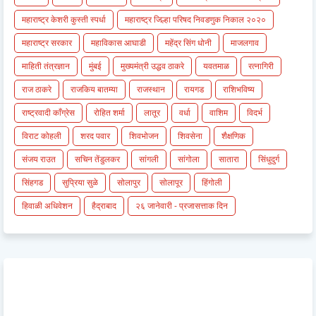
महाराष्ट्र केशरी कुस्ती स्पर्धा
महाराष्ट्र जिल्हा परिषद निवडणुक निकाल २०२०
महाराष्ट्र सरकार
महाविकास आघाडी
महेंद्र सिंग धोनी
माजलगाव
माहिती तंत्रज्ञान
मुंबई
मुख्यमंत्री उद्धव ठाकरे
यवतमाळ
रत्नागिरी
राज ठाकरे
राजकिय बातम्या
राजस्थान
रायगड
राशिभविष्य
राष्ट्रवादी काँग्रेस
रोहित शर्मा
लातूर
वर्धा
वाशिम
विदर्भ
विराट कोहली
शरद पवार
शिवभोजन
शिवसेना
शैक्षणिक
संजय राउत
सचिन तेंडुलकर
सांगली
सांगोला
सातारा
सिंधुदुर्ग
सिंहगड
सुप्रिया सुळे
सोलापुर
सोलापूर
हिंगोली
हिवाळी अधिवेशन
हैद्राबाद
२६ जानेवारी - प्रजासत्ताक दिन