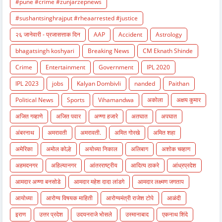
#pune #crime #zunjarzepnews
#sushantsinghrajput #rheaarrested #justice
२६ जानेवारी - प्रजासत्ताक दिन
AAP
Accident
Astrology
bhagatsingh koshyari
Breaking News
CM Eknath Shinde
Crime
Entertainment
Government
IPL 2020
IPL 2023
jobs
Kalyan Dombivli
nanded
Paithan
Political News
Sports
Vihamandwa
अकोला
अक्षय कुमार
अजित गव्हाणे
अजित पवार
अण्णा हजारे
अतघात
अपघात
अंबरनाथ
अमरावती
अमरावती.
अमित गोरखे
अमित शहा
अमेरिका
अमोल कोल्हे
अयोध्या निकाल
अलिबाग
अशोक चव्हाण
अहमदनगर
अहिल्यानगर
आंतरराष्ट्रीय
आदित्य ठाकरे
आंध्रप्रदेश
आमदार अण्णा बनसोडे
आमदार महेश दादा लांडगे
आमदार लक्ष्मण जगताप
आयोध्या
आरोग्य विषयक माहिती
आरोग्यमंत्री राजेश टोपे
आळंदी
इराण
उत्तर प्रदेश
उदयनराजे भोसले
उस्मानाबाद
एकनाथ शिंदे