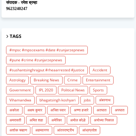
संपादक - रमेश ब्रम्हा
9623240247
TAGS
#mpsc #mpscexams #date #zunjarzepnews
#pune #crime #zunjarzepnews
#sushantsinghrajput #rheaarrested #justice
Accident
Astrology
Breaking News
Crime
Entertainment
Government
IPL 2020
Political News
Sports
Vihamandwa
bhagatsingh koshyari
jobs
अंबरनाथ
अकोला
अक्षय कुमार
अजित पवार
अण्णा हजारे
अतघात
अपघात
अमरावती
अमित शहा
अमेरिका
अमोल कोल्हे
अयोध्या निकाल
अशोक चव्हाण
अहमदनगर
आंतरराष्ट्रीय
आंध्रप्रदेश