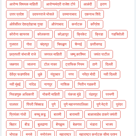
आरोग्य विषयक माहिती
आरोग्यमंत्री राजेश टोपे
आळंदी
इराण
उत्तर प्रदेश
उदयनराजे भोसले
उस्मानाबाद
एकनाथ शिंदे
ओवैसींवर देशद्रोहाचा गुन्हा
औरंगाबाद
कर्नाटक
काँग्रेश
कोरोना व्हायरस
कोलकत्ता
कोल्हापूर
क्रिकेट
क्रिडा
गडचिरोली
गुजरात
गोवा
चंद्रपूर
चिपळूण
चैन्नई
छत्तीसगढ
छत्रपती संभाजी राजे
जनरल माहिती
जम्मू काश्मिर
जयंत पाटील
जळगाव
जालना
टोल नाका
ट्राफिक नियम
ठाणे
दिल्ली
देवेंद्र फडणविस
धुळे
नंदुरबार
नगर
नरेंद्र मोदी
नवी दिल्ली
नवी मुंबई
नांदेड
नागपूर
नाशिक
नितीन गडकरी
निवडणुक अधिकारी
नोकरी माहिती
पंकजा मुंडे
पंढरपूर
परभणी
पालघर
पिंपरी चिंचवड
पुणे
पुणे महानगरपालिका
पुणे मेट्रो
पुरंदर
प्रियंका गांधी
बच्चू कडू
बातमी
बारामती
बाळासाहेब ठाकरे जयंती
बिहार
बीड
बुलढाणा
बेंगळुरू
बेळगाव
भंडारा
भाजप
भोपाळ
मनसे
मनोरंजन
महाराष्ट्र
महाराष्ट्र कर्नाटक सीमा प्रश्न