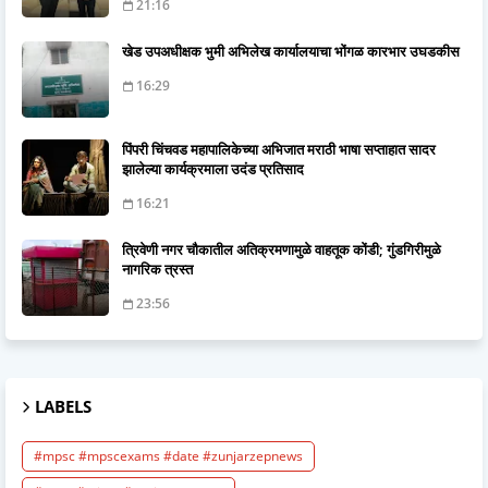
21:16
खेड उपअधीक्षक भुमी अभिलेख कार्यालयाचा भोंगळ कारभार उघडकीस
16:29
पिंपरी चिंचवड महापालिकेच्या अभिजात मराठी भाषा सप्ताहात सादर
झालेल्या कार्यक्रमाला उदंड प्रतिसाद
16:21
त्रिवेणी नगर चौकातील अतिक्रमणामुळे वाहतूक कोंडी; गुंडगिरीमुळे
नागरिक त्रस्त
23:56
LABELS
#mpsc #mpscexams #date #zunjarzepnews