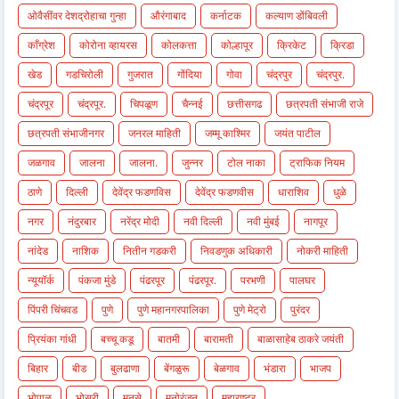
ओवैसींवर देशद्रोहाचा गुन्हा
औरंगाबाद
कर्नाटक
कल्याण डोंबिवली
काँग्रेश
कोरोना व्हायरस
कोलकत्ता
कोल्हापूर
क्रिकेट
क्रिडा
खेड
गडचिरोली
गुजरात
गोंदिया
गोवा
चंद्रपुर
चंद्रपुर.
चंद्रपूर
चंद्रपूर.
चिपळूण
चैन्नई
छत्तीसगढ
छत्रपती संभाजी राजे
छत्रपती संभाजीनगर
जनरल माहिती
जम्मू काश्मिर
जयंत पाटील
जळगाव
जालना
जालना.
जुन्नर
टोल नाका
ट्राफिक नियम
ठाणे
दिल्ली
देवेंद्र फडणविस
देवेंद्र फडणवीस
धाराशिव
धुळे
नगर
नंदुरबार
नरेंद्र मोदी
नवी दिल्ली
नवी मुंबई
नागपूर
नांदेड
नाशिक
नितीन गडकरी
निवडणुक अधिकारी
नोकरी माहिती
न्यूयॉर्क
पंकजा मुंडे
पंढरपूर
पंढरपूर.
परभणी
पालघर
पिंपरी चिंचवड
पुणे
पुणे महानगरपालिका
पुणे मेट्रो
पुरंदर
प्रियंका गांधी
बच्चू कडू
बातमी
बारामती
बाळासाहेब ठाकरे जयंती
बिहार
बीड
बुलढाणा
बेंगळुरू
बेळगाव
भंडारा
भाजप
भोपाळ
भोसरी
मनसे
मनोरंजन
महाराष्ट्र