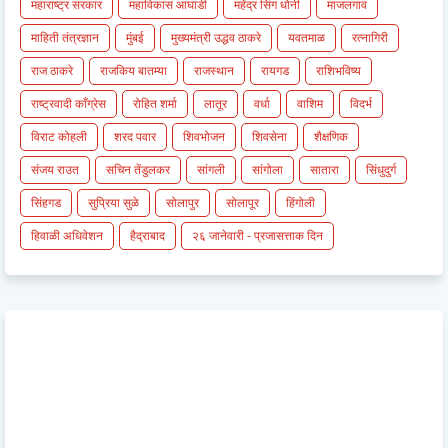
महाराष्ट्र सरकार
महाविकास आघाडी
महेंद्र सिंग धोनी
माजलगाव
माहिती तंत्रज्ञान
मुंबई
मुख्यमंत्री उद्धव ठाकरे
यवतमाळ
रत्नागिरी
राज ठाकरे
राजकिय बातम्या
राजस्थान
रायगड
राशिभविष्य
राष्ट्रवादी काँग्रेस
रोहित शर्मा
लातूर
वर्धा
वाशिम
विदर्भ
विराट कोहली
शरद पवार
शिवभोजन
शिवसेना
शैक्षणिक
संजय राउत
सचिन तेंडुलकर
सांगली
सांगोला
सातारा
सिंधुदुर्ग
सिंहगड
सुप्रिया सुळे
सोलापुर
सोलापूर
हिंगोली
हिवाळी अधिवेशन
हैद्राबाद
२६ जानेवारी - प्रजासत्ताक दिन