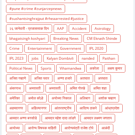
#pune #crime #zunjarzepnews
#sushantsinghrajput #rheaarrested #justice
२६ जानेवारी - प्रजासत्ताक दिन
AAP
Accident
Astrology
bhagatsingh koshyari
Breaking News
CM Eknath Shinde
Crime
Entertainment
Government
IPL 2020
IPL 2023
jobs
Kalyan Dombivli
nanded
Paithan
Political News
Sports
Vihamandwa
अकोला
अक्षय कुमार
अजित गव्हाणे
अजित पवार
अण्णा हजारे
अतघात
अपघात
अंबरनाथ
अमरावती
अमरावती.
अमित गोरखे
अमित शहा
अमेरिका
अमोल कोल्हे
अयोध्या निकाल
अलिबाग
अशोक चव्हाण
अहमदनगर
अहिल्यानगर
आंतरराष्ट्रीय
आदित्य ठाकरे
आंध्रप्रदेश
आमदार अण्णा बनसोडे
आमदार महेश दादा लांडगे
आमदार लक्ष्मण जगताप
आयोध्या
आरोग्य विषयक माहिती
आरोग्यमंत्री राजेश टोपे
आळंदी