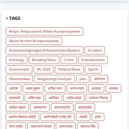
TAGS
#mpsc #mpscexams #date #zunjarzepnews
#pune #crime #zunjarzepnews
#sushantsinghrajput #rheaarrested #justice
Accident
Astrology
Breaking News
Crime
Entertainment
Government
IPL 2020
Political News
Sports
Vihamandwa
bhagatsingh koshyari
jobs
अंबरनाथ
अकोला
अक्षय कुमार
अजित पवार
अण्णा हजारे
अतघात
अपघात
अमरावती
अमित शहा
अमेरिका
अमोल कोल्हे
अयोध्या निकाल
अशोक चव्हाण
अहमदनगर
आंतरराष्ट्रीय
आंध्रप्रदेश
आरोग्य विषयक माहिती
आरोग्यमंत्री राजेश टोपे
आळंदी
इराण
उत्तर प्रदेश
उदयनराजे भोसले
उस्मानाबाद
एकनाथ शिंदे