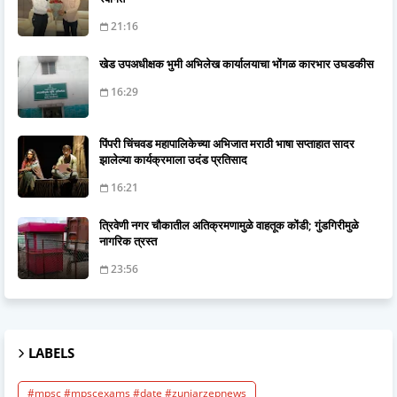
21:16
खेड उपअधीक्षक भुमी अभिलेख कार्यालयाचा भोंगळ कारभार उघडकीस
16:29
पिंपरी चिंचवड महापालिकेच्या अभिजात मराठी भाषा सप्ताहात सादर
झालेल्या कार्यक्रमाला उदंड प्रतिसाद
16:21
त्रिवेणी नगर चौकातील अतिक्रमणामुळे वाहतूक कोंडी; गुंडगिरीमुळे
नागरिक त्रस्त
23:56
LABELS
#mpsc #mpscexams #date #zunjarzepnews