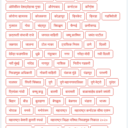
ओवैसींवर देशद्रोहाचा गुन्हा
औरंगाबाद
कर्नाटक
काँग्रेश
कोरोना व्हायरस
कोलकत्ता
कोल्हापूर
क्रिकेट
क्रिडा
गडचिरोली
गुजरात
गोवा
चंद्रपूर
चिपळूण
चैन्नई
छत्तीसगढ
छत्रपती संभाजी राजे
जनरल माहिती
जम्मू काश्मिर
जयंत पाटील
जळगाव
जालना
टोल नाका
ट्राफिक नियम
ठाणे
दिल्ली
देवेंद्र फडणविस
धुळे
नंदुरबार
नगर
नरेंद्र मोदी
नवी दिल्ली
नवी मुंबई
नांदेड
नागपूर
नाशिक
नितीन गडकरी
निवडणुक अधिकारी
नोकरी माहिती
पंकजा मुंडे
पंढरपूर
परभणी
पालघर
पिंपरी चिंचवड
पुणे
पुणे महानगरपालिका
पुणे मेट्रो
पुरंदर
प्रियंका गांधी
बच्चू कडू
बातमी
बारामती
बाळासाहेब ठाकरे जयंती
बिहार
बीड
बुलढाणा
बेंगळुरू
बेळगाव
भंडारा
भाजप
भोपाळ
मनसे
मनोरंजन
महाराष्ट्र
महाराष्ट्र कर्नाटक सीमा प्रश्न
महाराष्ट्र केशरी कुस्ती स्पर्धा
महाराष्ट्र जिल्हा परिषद निवडणुक निकाल २०२०