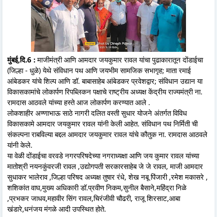
मुंबई,दि.6 :
माजीमंत्री आणि आमदार जयकुमार रावल यांचा पुढाकारातून दोंडाईचा
(जिल्हा - धुळे) येथे संविधान पथ आणि जयभीम सामजिक सभागृह; माता रमाई
आंबेडकर यांचे शिल्प आणि डॉ. बाबासाहेब आंबेडकर प्रवेशद्वार; संविधान उद्यान या
विकासकामांचे लोकार्पण रिपब्लिकन पक्षाचे राष्ट्रीय अध्यक्ष केंद्रीय राज्यमंत्री ना.
रामदास आठवले यांच्या हस्ते आज लोकार्पण करण्यात आले .
लोकशाहीर अण्णाभाऊ साठे नागरी दलित वस्ती सुधार योजने अंतर्गत विविध
विकासकामे आमदार जयकुमार रावल यांनी केली आहेत. संविधान पथ निर्मिती ची
संकल्पना राबविल्या बद्दल आमदार जयकुमार रावल यांचे कौतुक ना. रामदास आठवले
यांनी केले.
या वेळी दोंडाईचा वरवडे नगरपरिषदेच्या नगराध्यक्षा आणि जय कुमार रावल यांच्या
मातोश्री नयनकुंवरजी रावल ,उद्योगपती सरकारसाहेब जे जे रावल, माजी आमदार
सुधाकर भालेराव ,जिल्हा परिषद अध्यक्ष तुषार रंधे, शेख नबू पिंजारी ,रमेश मकासरे ,
शशिकांत वाघ,मुख्य अधिकारी डॉ.प्रवीण निकम,सुनील बैसाने,महिंद्रा निळे
,प्रभकर जाधव,महावीर सिंग रावल,चिरंजीवी चौढरी, राजू शिरसाट,आबा
खंडारे,धनंजय मंगळे आदी उपस्थित होते.