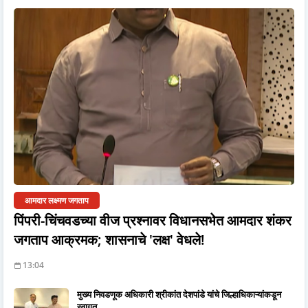
आमदार लक्ष्मण जगताप
पिंपरी-चिंचवडच्या वीज प्रश्नावर विधानसभेत आमदार शंकर
जगताप आक्रमक; शासनाचे 'लक्ष' वेधले!
13:04
मुख्य निवडणूक अधिकारी श्रीकांत देशपांडे यांचे जिल्हाधिकाऱ्यांकडून
स्वागत