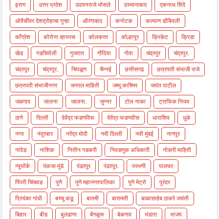
इराण
उत्तर प्रदेश
उदयनराजे भोसले
उस्मानाबाद
एकनाथ शिंदे
ओवैसींवर देशद्रोहाचा गुन्हा
औरंगाबाद
कर्नाटक
कल्याण डोंबिवली
काँग्रेश
कोरोना व्हायरस
कोलकत्ता
कोल्हापूर
क्रिकेट
क्रिडा
खेड
गडचिरोली
गुजरात
गोंदिया
गोवा
चंद्रपुर
चंद्रपुर.
चंद्रपूर
चंद्रपूर.
चिपळूण
चैन्नई
छत्तीसगढ
छत्रपती संभाजी राजे
छत्रपती संभाजीनगर
जनरल माहिती
जम्मू काश्मिर
जयंत पाटील
जळगाव
जालना
जालना.
जुन्नर
टोल नाका
ट्राफिक नियम
ठाणे
दिल्ली
देवेंद्र फडणविस
देवेंद्र फडणवीस
धाराशिव
धुळे
नगर
नंदुरबार
नरेंद्र मोदी
नवी दिल्ली
नवी मुंबई
नागपूर
नांदेड
नाशिक
नितीन गडकरी
निवडणुक अधिकारी
नोकरी माहिती
न्यूयॉर्क
पंकजा मुंडे
पंढरपूर
पंढरपूर.
परभणी
पालघर
पिंपरी चिंचवड
पुणे
पुणे महानगरपालिका
पुणे मेट्रो
पुरंदर
प्रियंका गांधी
बच्चू कडू
बातमी
बारामती
बाळासाहेब ठाकरे जयंती
बिहार
बीड
बुलढाणा
बेंगळुरू
बेळगाव
भंडारा
भाजप