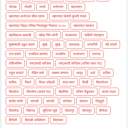
भोपाळ
भोसरी
मनसे
मनोरंजन
महाराष्ट्र
महाराष्ट्र कर्नाटक सीमा प्रश्न
महाराष्ट्र केशरी कुस्ती स्पर्धा
महाराष्ट्र जिल्हा परिषद निवडणुक निकाल २०२०
महाराष्ट्र सरकार
महाविकास आघाडी
महेंद्र सिंग धोनी
माजलगाव
माहिती तंत्रज्ञान
मुख्यमंत्री उद्धव ठाकरे
मुंबई
मुंबई.
यवतमाळ
रत्नागिरी
रवि लांडगे
राज ठाकरे
राजकिय बातम्या
राजकीय
राजस्थान
रायगड
राशिभविष्य
राष्ट्रवादी काँग्रेस
राष्ट्रवादी काँग्रेस (अजित पवार गट)
राहुल कलाटे
रोहित शर्मा
लक्ष्मण जगताप
लातूर
वर्धा
वाशिम
वाशिम.
विदर्भ
विराट कोहली
शरद पवार
शिर्डी
शिवभोजन
शिवसेना
शिवसेना (ठाकरे गट)
शैक्षणिक
सचिन तेंडुलकर
संजय राउत
संजोग वाघेरे
सांगली
सांगली.
सांगोला
सातारा
सिंधुदुर्ग
सिल्लोड
सिंहगड
सुप्रिया सुळे
सोलापुर
सोलापूर
हिंगोला
हिंगोली
हिवाळी अधिवेशन
हैद्राबाद