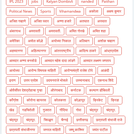
IPL 2023
jobs
Kalyan Dombivli
nanded
Paithan
Political News
Sports
Vihamandwa
अकोला
अक्षय कुमार
अजित गव्हाणे
अजित पवार
अण्णा हजारे
अतघात
अपघात
अंबरनाथ
अमरावती
अमरावती.
अमित गोरखे
अमित शहा
अमेरिका
अमोल कोल्हे
अयोध्या निकाल
अलिबाग
अशोक चव्हाण
अहमदनगर
अहिल्यानगर
आंतरराष्ट्रीय
आदित्य ठाकरे
आंध्रप्रदेश
आमदार अण्णा बनसोडे
आमदार महेश दादा लांडगे
आमदार लक्ष्मण जगताप
आयोध्या
आरोग्य विषयक माहिती
आरोग्यमंत्री राजेश टोपे
आळंदी
इराण
उत्तर प्रदेश
उदयनराजे भोसले
उस्मानाबाद
एकनाथ शिंदे
ओवैसींवर देशद्रोहाचा गुन्हा
औरंगाबाद
कर्नाटक
कल्याण डोंबिवली
काँग्रेश
कोरोना व्हायरस
कोलकत्ता
कोल्हापूर
क्रिकेट
क्रिडा
खेड
गडचिरोली
गुजरात
गोंदिया
गोवा
चंद्रपुर
चंद्रपुर.
चंद्रपूर
चंद्रपूर.
चिपळूण
चैन्नई
छत्तीसगढ
छत्रपती संभाजी राजे
छत्रपती संभाजीनगर
जनरल माहिती
जम्मू काश्मिर
जयंत पाटील