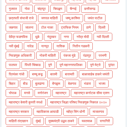
गुजरात
गोवा
चंद्रपूर
चिपळूण
चैन्नई
छत्तीसगढ
छत्रपती संभाजी राजे
जनरल माहिती
जम्मू काश्मिर
जयंत पाटील
जळगाव
जालना
टोल नाका
ट्राफिक नियम
ठाणे
दिल्ली
देवेंद्र फडणविस
धुळे
नंदुरबार
नगर
नरेंद्र मोदी
नवी दिल्ली
नवी मुंबई
नांदेड
नागपूर
नाशिक
नितीन गडकरी
निवडणुक अधिकारी
नोकरी माहिती
पंकजा मुंडे
पंढरपूर
परभणी
पालघर
पिंपरी चिंचवड
पुणे
पुणे महानगरपालिका
पुणे मेट्रो
पुरंदर
प्रियंका गांधी
बच्चू कडू
बातमी
बारामती
बाळासाहेब ठाकरे जयंती
बिहार
बीड
बुलढाणा
बेंगळुरू
बेळगाव
भंडारा
भाजप
भोपाळ
मनसे
मनोरंजन
महाराष्ट्र
महाराष्ट्र कर्नाटक सीमा प्रश्न
महाराष्ट्र केशरी कुस्ती स्पर्धा
महाराष्ट्र जिल्हा परिषद निवडणुक निकाल २०२०
महाराष्ट्र सरकार
महाविकास आघाडी
महेंद्र सिंग धोनी
माजलगाव
माहिती तंत्रज्ञान
मुंबई
मुख्यमंत्री उद्धव ठाकरे
यवतमाळ
रत्नागिरी