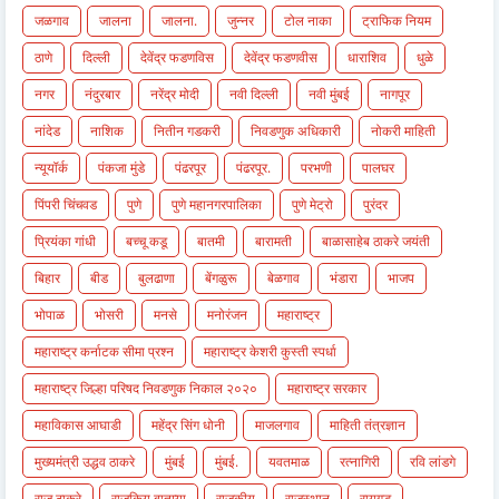
जळगाव
जालना
जालना.
जुन्नर
टोल नाका
ट्राफिक नियम
ठाणे
दिल्ली
देवेंद्र फडणविस
देवेंद्र फडणवीस
धाराशिव
धुळे
नगर
नंदुरबार
नरेंद्र मोदी
नवी दिल्ली
नवी मुंबई
नागपूर
नांदेड
नाशिक
नितीन गडकरी
निवडणुक अधिकारी
नोकरी माहिती
न्यूयॉर्क
पंकजा मुंडे
पंढरपूर
पंढरपूर.
परभणी
पालघर
पिंपरी चिंचवड
पुणे
पुणे महानगरपालिका
पुणे मेट्रो
पुरंदर
प्रियंका गांधी
बच्चू कडू
बातमी
बारामती
बाळासाहेब ठाकरे जयंती
बिहार
बीड
बुलढाणा
बेंगळुरू
बेळगाव
भंडारा
भाजप
भोपाळ
भोसरी
मनसे
मनोरंजन
महाराष्ट्र
महाराष्ट्र कर्नाटक सीमा प्रश्न
महाराष्ट्र केशरी कुस्ती स्पर्धा
महाराष्ट्र जिल्हा परिषद निवडणुक निकाल २०२०
महाराष्ट्र सरकार
महाविकास आघाडी
महेंद्र सिंग धोनी
माजलगाव
माहिती तंत्रज्ञान
मुख्यमंत्री उद्धव ठाकरे
मुंबई
मुंबई.
यवतमाळ
रत्नागिरी
रवि लांडगे
राज ठाकरे
राजकिय बातम्या
राजकीय
राजस्थान
रायगड