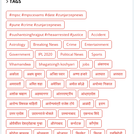
TAGS
#mpsc #mpscexams #date #zunjarzepnews
#pune #crime #zunjarzepnews
#sushantsinghrajput #rheaarrested #justice
Accident
Astrology
Breaking News
Crime
Entertainment
Government
IPL 2020
Political News
Sports
Vihamandwa
bhagatsingh koshyari
jobs
अंबरनाथ
अकोला
अक्षय कुमार
अजित पवार
अण्णा हजारे
अतघात
अपघात
अमरावती
अमित शहा
अमेरिका
अमोल कोल्हे
अयोध्या निकाल
अशोक चव्हाण
अहमदनगर
आंतरराष्ट्रीय
आंध्रप्रदेश
आरोग्य विषयक माहिती
आरोग्यमंत्री राजेश टोपे
आळंदी
इराण
उत्तर प्रदेश
उदयनराजे भोसले
उस्मानाबाद
एकनाथ शिंदे
ओवैसींवर देशद्रोहाचा गुन्हा
औरंगाबाद
कर्नाटक
काँग्रेश
कोरोना व्हायरस
कोलकत्ता
कोल्हापूर
क्रिकेट
क्रिडा
गडचिरोली