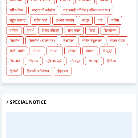
राशिभविष्य
राष्ट्रवादी काँग्रेस
राष्ट्रवादी काँग्रेस (अजित पवार गट)
राहुल कलाटे
रोहित शर्मा
लक्ष्मण जगताप
लातूर
वर्धा
वाशिम
वाशिम.
विदर्भ
विराट कोहली
शरद पवार
शिर्डी
शिवभोजन
शिवसेना
शिवसेना (ठाकरे गट)
शैक्षणिक
सचिन तेंडुलकर
संजय राउत
संजोग वाघेरे
सांगली
सांगली.
सांगोला
सातारा
सिंधुदुर्ग
सिल्लोड
सिंहगड
सुप्रिया सुळे
सोलापुर
सोलापूर
हिंगोला
हिंगोली
हिवाळी अधिवेशन
हैद्राबाद
SPECIAL NOTICE