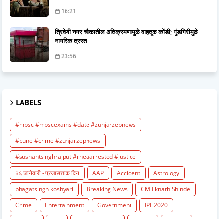
16:21
त्रिवेणी नगर चौकातील अतिक्रमणामुळे वाहतूक कोंडी; गुंडगिरीमुळे
नागरिक त्रस्त
23:56
LABELS
#mpsc #mpscexams #date #zunjarzepnews
#pune #crime #zunjarzepnews
#sushantsinghrajput #rheaarrested #justice
२६ जानेवारी - प्रजासत्ताक दिन
AAP
Accident
Astrology
bhagatsingh koshyari
Breaking News
CM Eknath Shinde
Crime
Entertainment
Government
IPL 2020