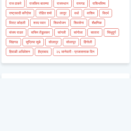
राज ठाकरे
राजकिय बातम्या
राजस्थान
रायगड
राशिभविष्य
राष्ट्रवादी काँग्रेस
रोहित शर्मा
लातूर
वर्धा
वाशिम
विदर्भ
विराट कोहली
शरद पवार
शिवभोजन
शिवसेना
शैक्षणिक
संजय राउत
सचिन तेंडुलकर
सांगली
सांगोला
सातारा
सिंधुदुर्ग
सिंहगड
सुप्रिया सुळे
सोलापुर
सोलापूर
हिंगोली
हिवाळी अधिवेशन
हैद्राबाद
२६ जानेवारी - प्रजासत्ताक दिन