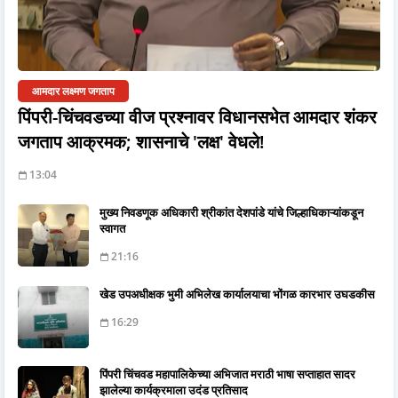
आमदार लक्ष्मण जगताप
पिंपरी-चिंचवडच्या वीज प्रश्नावर विधानसभेत आमदार शंकर
जगताप आक्रमक; शासनाचे 'लक्ष' वेधले!
13:04
मुख्य निवडणूक अधिकारी श्रीकांत देशपांडे यांचे जिल्हाधिकाऱ्यांकडून
स्वागत
21:16
खेड उपअधीक्षक भुमी अभिलेख कार्यालयाचा भोंगळ कारभार उघडकीस
16:29
पिंपरी चिंचवड महापालिकेच्या अभिजात मराठी भाषा सप्ताहात सादर
झालेल्या कार्यक्रमाला उदंड प्रतिसाद