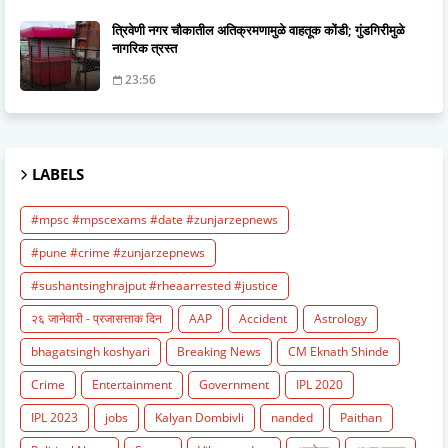
त्रिवेणी नगर चौकातील अतिक्रमणामुळे वाहतूक कोंडी; गुंडगिरीमुळे
नागरिक त्रस्त
23:56
LABELS
#mpsc #mpscexams #date #zunjarzepnews
#pune #crime #zunjarzepnews
#sushantsinghrajput #rheaarrested #justice
२६ जानेवारी - प्रजासत्ताक दिन
AAP
Accident
Astrology
bhagatsingh koshyari
Breaking News
CM Eknath Shinde
Crime
Entertainment
Government
IPL 2020
IPL 2023
jobs
Kalyan Dombivli
nanded
Paithan