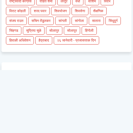
राष्ट्रवादी काँग्रेस
रोहित शर्मा
लातूर
वर्धा
वाशिम
विदर्भ
विराट कोहली
शरद पवार
शिवभोजन
शिवसेना
शैक्षणिक
संजय राउत
सचिन तेंडुलकर
सांगली
सांगोला
सातारा
सिंधुदुर्ग
सिंहगड
सुप्रिया सुळे
सोलापुर
सोलापूर
हिंगोली
हिवाळी अधिवेशन
हैद्राबाद
२६ जानेवारी - प्रजासत्ताक दिन