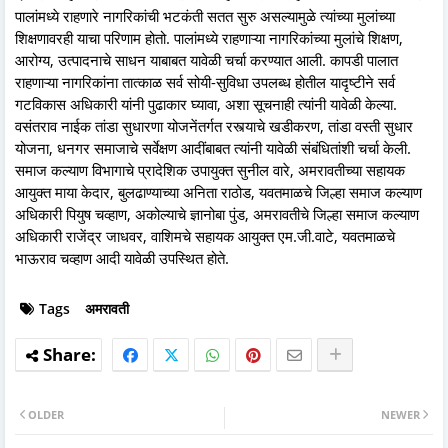
पालांमध्ये राहणारे नागरिकांची भटकंती सतत सुरु असल्यामुळे त्यांच्या मुलांच्या
शिक्षणावरही याचा परिणाम होतो. पालांमध्ये राहणाऱ्या नागरिकांच्या मुलांचे शिक्षण,
आरोग्य, उत्पादनाचे साधन याबाबत यावेळी चर्चा करण्यात आली. कापडी पालात
राहणाऱ्या नागरिकांना तात्काळ सर्व सोयी-सुविधा उपलब्ध होतील यादृष्टीने सर्व
गटविकास अधिकारी यांनी पुढाकार घ्यावा, अशा सूचनाही त्यांनी यावेळी केल्या.
वसंतराव नाईक तांडा सुधारणा योजनेंतर्गत रस्त्याचे खडीकरण, तांडा वस्ती सुधार
योजना, धनगर समाजाचे सर्वेक्षण आदींबाबत त्यांनी यावेळी संबंधितांशी चर्चा केली.
समाज कल्याण विभागाचे प्रादेशिक उपायुक्त सुनील वारे, अमरावतीच्या सहायक
आयुक्त माया केदार, बुलढाण्याच्या अनिता राठोड, यवतमाळचे जिल्हा समाज कल्याण
अधिकारी पियुष चव्हाण, अकोल्याचे ज्ञानोबा पुंड, अमरावतीचे जिल्हा समाज कल्याण
अधिकारी राजेंद्र जाधवर, वाशिमचे सहायक आयुक्त एम.जी.वाटे, यवतमाळचे
भाऊराव चव्हाण आदी यावेळी उपस्थित होते.
Tags
अमरावती
OLDER
NEWER