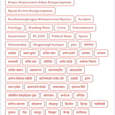
#mpsc #mpscexams #date #zunjarzepnews
#pune #crime #zunjarzepnews
#sushantsinghrajput #rheaarrested #justice
Accident
Astrology
Breaking News
Crime
Entertainment
Government
IPL 2020
Political News
Sports
Vihamandwa
bhagatsingh koshyari
jobs
अंबरनाथ
अकोला
अक्षय कुमार
अजित पवार
अण्णा हजारे
अतघात
अपघात
अमरावती
अमित शहा
अमेरिका
अमोल कोल्हे
अयोध्या निकाल
अशोक चव्हाण
अहमदनगर
आंतरराष्ट्रीय
आंध्रप्रदेश
आरोग्य विषयक माहिती
आरोग्यमंत्री राजेश टोपे
आळंदी
इराण
उत्तर प्रदेश
उदयनराजे भोसले
उस्मानाबाद
एकनाथ शिंदे
ओवैसींवर देशद्रोहाचा गुन्हा
औरंगाबाद
कर्नाटक
काँग्रेश
कोरोना व्हायरस
कोलकत्ता
कोल्हापूर
क्रिकेट
क्रिडा
गडचिरोली
गुजरात
गोवा
चंद्रपूर
चिपळूण
चैन्नई
छत्तीसगढ