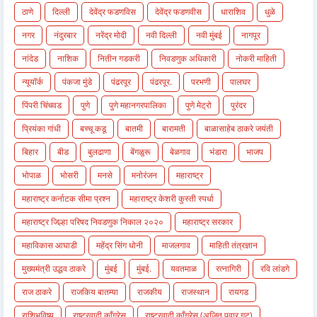
ठाणे
दिल्ली
देवेंद्र फडणविस
देवेंद्र फडणवीस
धाराशिव
धुळे
नगर
नंदुरबार
नरेंद्र मोदी
नवी दिल्ली
नवी मुंबई
नागपूर
नांदेड
नाशिक
नितीन गडकरी
निवडणुक अधिकारी
नोकरी माहिती
न्यूयॉर्क
पंकजा मुंडे
पंढरपूर
पंढरपूर.
परभणी
पालघर
पिंपरी चिंचवड
पुणे
पुणे महानगरपालिका
पुणे मेट्रो
पुरंदर
प्रियंका गांधी
बच्चू कडू
बातमी
बारामती
बाळासाहेब ठाकरे जयंती
बिहार
बीड
बुलढाणा
बेंगळुरू
बेळगाव
भंडारा
भाजप
भोपाळ
भोसरी
मनसे
मनोरंजन
महाराष्ट्र
महाराष्ट्र कर्नाटक सीमा प्रश्न
महाराष्ट्र केशरी कुस्ती स्पर्धा
महाराष्ट्र जिल्हा परिषद निवडणुक निकाल २०२०
महाराष्ट्र सरकार
महाविकास आघाडी
महेंद्र सिंग धोनी
माजलगाव
माहिती तंत्रज्ञान
मुख्यमंत्री उद्धव ठाकरे
मुंबई
मुंबई.
यवतमाळ
रत्नागिरी
रवि लांडगे
राज ठाकरे
राजकिय बातम्या
राजकीय
राजस्थान
रायगड
राशिभविष्य
राष्ट्रवादी काँग्रेस
राष्ट्रवादी काँग्रेस (अजित पवार गट)