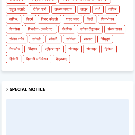
राहुल कलाटे
रोहित शर्मा
लक्ष्मण जगताप
लातूर
वर्धा
वाशिम
वाशिम.
विदर्भ
विराट कोहली
शरद पवार
शिर्डी
शिवभोजन
शिवसेना
शिवसेना (ठाकरे गट)
शैक्षणिक
सचिन तेंडुलकर
संजय राउत
संजोग वाघेरे
सांगली
सांगली.
सांगोला
सातारा
सिंधुदुर्ग
सिल्लोड
सिंहगड
सुप्रिया सुळे
सोलापुर
सोलापूर
हिंगोला
हिंगोली
हिवाळी अधिवेशन
हैद्राबाद
SPECIAL NOTICE