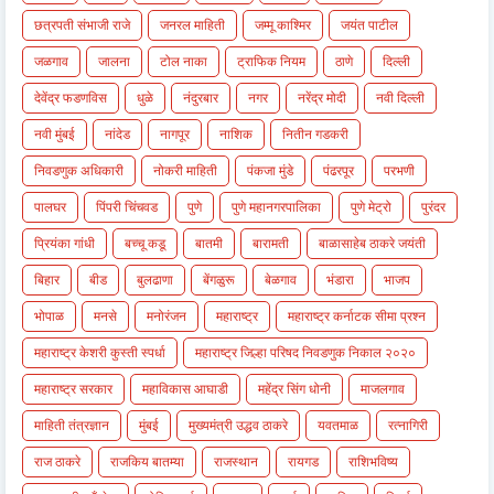
छत्रपती संभाजी राजे
जनरल माहिती
जम्मू काश्मिर
जयंत पाटील
जळगाव
जालना
टोल नाका
ट्राफिक नियम
ठाणे
दिल्ली
देवेंद्र फडणविस
धुळे
नंदुरबार
नगर
नरेंद्र मोदी
नवी दिल्ली
नवी मुंबई
नांदेड
नागपूर
नाशिक
नितीन गडकरी
निवडणुक अधिकारी
नोकरी माहिती
पंकजा मुंडे
पंढरपूर
परभणी
पालघर
पिंपरी चिंचवड
पुणे
पुणे महानगरपालिका
पुणे मेट्रो
पुरंदर
प्रियंका गांधी
बच्चू कडू
बातमी
बारामती
बाळासाहेब ठाकरे जयंती
बिहार
बीड
बुलढाणा
बेंगळुरू
बेळगाव
भंडारा
भाजप
भोपाळ
मनसे
मनोरंजन
महाराष्ट्र
महाराष्ट्र कर्नाटक सीमा प्रश्न
महाराष्ट्र केशरी कुस्ती स्पर्धा
महाराष्ट्र जिल्हा परिषद निवडणुक निकाल २०२०
महाराष्ट्र सरकार
महाविकास आघाडी
महेंद्र सिंग धोनी
माजलगाव
माहिती तंत्रज्ञान
मुंबई
मुख्यमंत्री उद्धव ठाकरे
यवतमाळ
रत्नागिरी
राज ठाकरे
राजकिय बातम्या
राजस्थान
रायगड
राशिभविष्य