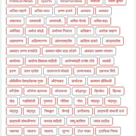
Political News
Sports
Vihamandwa
अकोला
अक्षय कुमार
अजित गव्हाणे
अजित पवार
अण्णा हजारे
अतघात
अपघात
अंबरनाथ
अमरावती
अमरावती.
अमित गोरखे
अमित शहा
अमेरिका
अमोल कोल्हे
अयोध्या निकाल
अलिबाग
अशोक चव्हाण
अहमदनगर
अहिल्यानगर
आंतरराष्ट्रीय
आदित्य ठाकरे
आंध्रप्रदेश
आमदार अण्णा बनसोडे
आमदार महेश दादा लांडगे
आमदार लक्ष्मण जगताप
आयोध्या
आरोग्य विषयक माहिती
आरोग्यमंत्री राजेश टोपे
आळंदी
इराण
उत्तर प्रदेश
उदयनराजे भोसले
उस्मानाबाद
एकनाथ शिंदे
ओवैसींवर देशद्रोहाचा गुन्हा
औरंगाबाद
कर्नाटक
कल्याण डोंबिवली
काँग्रेश
कोरोना व्हायरस
कोलकत्ता
कोल्हापूर
क्रिकेट
क्रिडा
खेड
गडचिरोली
गुजरात
गोंदिया
गोवा
चंद्रपुर
चंद्रपुर.
चंद्रपूर
चंद्रपूर.
चिपळूण
चैन्नई
छत्तीसगढ
छत्रपती संभाजी राजे
छत्रपती संभाजीनगर
जनरल माहिती
जम्मू काश्मिर
जयंत पाटील
जळगाव
जालना
जालना.
जुन्नर
टोल नाका
ट्राफिक नियम