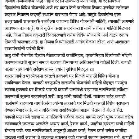
दिव्यांग मेळाव्यामध्ये जिल्हानिहाय स्टॉल लावण्यात येणार आहे. या स्टॉलवरून
दिव्यांगांना विविध योजनांचे अर्ज तर वाटप केले जातीलच शिवाय प्रत्येक स्टॉलवर
तक्रार निवारण केंद्रही स्थापन करण्यात येणार आहे. यामुळे दिव्यांगांना एका
छत्राखाली शासनातर्फे राबविल्या जाणाऱ्या विविध योजनांची माहिती, त्यासाठी लागणारे
आवश्यक कागपत्रे, अर्ज कुठे व कसा सादर करावा याची सविस्तर माहिती मिळणार
आहे. जिल्हानिहाय तक्रारी स्विकारण्याचे तसेच विविध योजनांचे अर्ज वाटप एकाच
ठिकाणी चालणार आहे. हा मेळावा दिव्यांगांसाठी आनंद मेळावा ठरेल, असे आश्वासन
राज्यमंत्र्यांनी यावेळी दिले.
कडू यांनी विभागीय दिव्यांग मेळाव्यासाठी जातीनिहाय, प्रवर्गनिहाय दिव्यांगाची नोंदणी
करण्याबाबतची सूचना समाज कल्याण विभागाच्या अधिकाऱ्यांना यावेळी दिली. कापडी
पालात राहणाऱ्यांचे सर्वेक्षण करून त्यांना सुविधा मिळवून द्या
शासनामार्फत प्रत्येकाला स्वत:चे हक्काचे घर मिळावे यासाठी विविध योजना
राबविण्यात येतात. यासाठी गरजूपर्यंत शासकीय योजनांची माहिती पोहचून गरजूंना
त्यांच्या हक्काचे घर मिळावे यासाठी कापडी पालांमध्ये राहणाऱ्या नागरिकांचे सर्वेक्षण
करण्याची सूचना राज्यमंत्री श्री. कडू यांनी यावेळी दिली. गावाच्या बाहेर कापडी
पालांमध्ये राहणाऱ्या नागरिकांना त्यांच्या हक्काचे घर मिळावे यासाठी विशेष प्राधान्य
देण्यात येणार आहे. या नागरिकांच्या सद्यस्थितीचा आढावा घेतांना ते बोलत होते.
कापडी पालांमध्ये राहणाऱ्या नागरिकांचे सर्वेक्षण करुन यामध्ये स्त्री-पुरुष संख्या तसेच
त्यांच्याकडे उपलब्ध असलेले आधार कार्ड, रेशन कार्ड , जातीचा दाखला याची माहिती
घेण्यात यावी. ज्या नागरिकांकडे अजूनही आधार कार्ड, रेशन कार्ड तसेच जातीचा
दाखला नाही अशांना ते तात्काळ उपलब्ध व्हावे यासाठी सहाय्य करण्यात यावे. कापडी