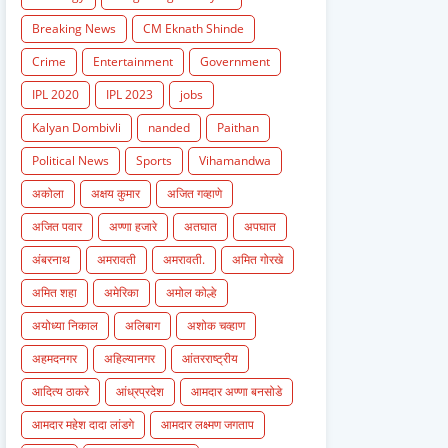
Breaking News
CM Eknath Shinde
Crime
Entertainment
Government
IPL 2020
IPL 2023
jobs
Kalyan Dombivli
nanded
Paithan
Political News
Sports
Vihamandwa
अकोला
अक्षय कुमार
अजित गव्हाणे
अजित पवार
अण्णा हजारे
अतघात
अपघात
अंबरनाथ
अमरावती
अमरावती.
अमित गोरखे
अमित शहा
अमेरिका
अमोल कोल्हे
अयोध्या निकाल
अलिबाग
अशोक चव्हाण
अहमदनगर
अहिल्यानगर
आंतरराष्ट्रीय
आदित्य ठाकरे
आंध्रप्रदेश
आमदार अण्णा बनसोडे
आमदार महेश दादा लांडगे
आमदार लक्ष्मण जगताप