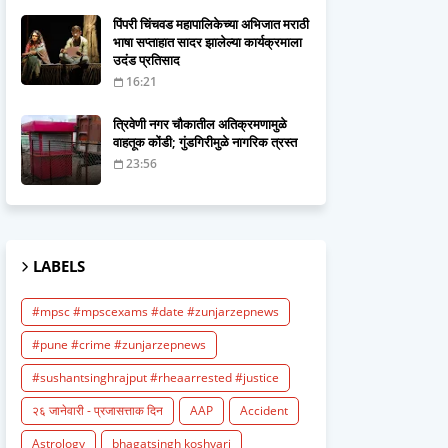
पिंपरी चिंचवड महापालिकेच्या अभिजात मराठी
भाषा सप्ताहात सादर झालेल्या कार्यक्रमाला
उदंड प्रतिसाद
16:21
त्रिवेणी नगर चौकातील अतिक्रमणामुळे
वाहतूक कोंडी; गुंडगिरीमुळे नागरिक त्रस्त
23:56
LABELS
#mpsc #mpscexams #date #zunjarzepnews
#pune #crime #zunjarzepnews
#sushantsinghrajput #rheaarrested #justice
२६ जानेवारी - प्रजासत्ताक दिन
AAP
Accident
Astrology
bhagatsingh koshyari