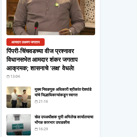
आमदार लक्ष्मण जगताप
पिंपरी-चिंचवडच्या वीज प्रश्नावर
विधानसभेत आमदार शंकर जगताप
आक्रमक; शासनाचे 'लक्ष' वेधले!
13:04
मुख्य निवडणूक अधिकारी श्रीकांत देशपांडे
यांचे जिल्हाधिकाऱ्यांकडून स्वागत
21:16
खेड उपअधीक्षक भुमी अभिलेख कार्यालयाचा
भोंगळ कारभार उघडकीस
16:29