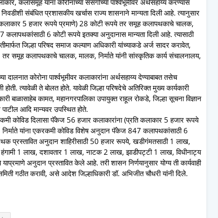
कार, कलासमूह यांना कोरोनाच्या संसर्गाच्या पार्श्वभूमीवर अर्थसहाय्य करण्यास
ा निवडीशी संबंधित प्रशासकीय खर्चास राज्य शासनाने मान्यता दिली आहे. त्यानुसार
कलाकार 5 हजार रूपये प्रमाणे) 28 कोटी रूपये तर समूह कलापथकाचे चालक,
7 कलापथकांसाठी 6 कोटी रूपये इतक्या अनुदानास मान्यता दिली आहे. त्यासाठी
मितीमार्फत जिल्हा परिषद समाज कल्याण अधिकारी यांच्याकडे अर्ज सादर करावेत,
 तर समूह कलापथकाचे चालक, मालक, निर्माते यांनी सांस्कृतिक कार्य संचालनालय,
या दालनात कोरोना पार्श्वभूमीवर कलाकारांना अर्थसहाय्य देण्याबाबत तसेच
. त्यावेळी ते बोलत होते. यावेळी जिल्हा परिषदेचे अतिरिक्त मुख्य कार्यकारी
ारी बाळासाहेब कामत, महानगरपालिका उपायुक्त राहूल रोकडे, जिल्हा सूचना विज्ञान
पाटील आदि मान्यवर उपस्थित होते.
करकमी कोविड दिलासा पॅकेज 56 हजार कलाकारांना (प्रति कलाकार 5 हजार रूपये
निर्माते यांना एकरकमी कोविड विशेष अनुदान पॅकेज 847 कलापथकांसाठी 6
रतिपथक प्रस्तावित अनुदान शाहिरीसाठी 50 हजार रूपये, खडीगंमतसाठी 1 लाख,
ड हंगामी 1 लाख, दशावतार 1 लाख, नाटक 2 लाख, झाडीपट्टी 1 लाख, विधीनाट्य
्रमाणे अनुदान प्रस्तावित केले आहे. तरी शासन निर्णयानुसार योग्य ती कार्यवाही
ी समिती गठीत करावी, असे आदेश जिल्हाधिकारी डॉ. अभिजीत चौधरी यांनी दिले.