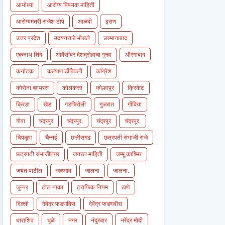
आयोध्या
आरोग्य विषयक माहिती
आरोग्यमंत्री राजेश टोपे
आळंदी
इराण
उत्तर प्रदेश
उदयनराजे भोसले
उस्मानाबाद
एकनाथ शिंदे
ओवैसींवर देशद्रोहाचा गुन्हा
औरंगाबाद
कर्नाटक
कल्याण डोंबिवली
काँग्रेश
कोरोना व्हायरस
कोलकत्ता
कोल्हापूर
क्रिकेट
क्रिडा
खेड
गडचिरोली
गुजरात
गोंदिया
गोवा
चंद्रपुर
चंद्रपुर.
चंद्रपूर
चंद्रपूर.
चिपळूण
चैन्नई
छत्तीसगढ
छत्रपती संभाजी राजे
छत्रपती संभाजीनगर
जनरल माहिती
जम्मू काश्मिर
जयंत पाटील
जळगाव
जालना
जालना.
जुन्नर
टोल नाका
ट्राफिक नियम
ठाणे
दिल्ली
देवेंद्र फडणविस
देवेंद्र फडणवीस
धाराशिव
धुळे
नगर
नंदुरबार
नरेंद्र मोदी