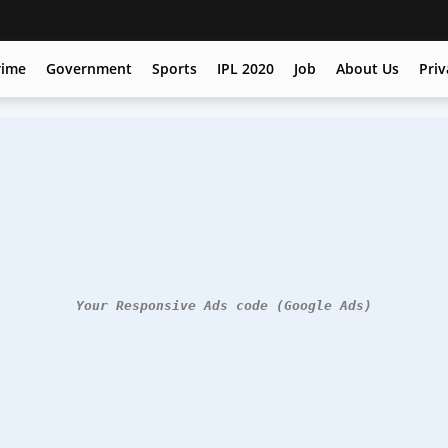
rime
Government
Sports
IPL 2020
Job
About Us
Priv
Your Responsive Ads code (Google Ads)