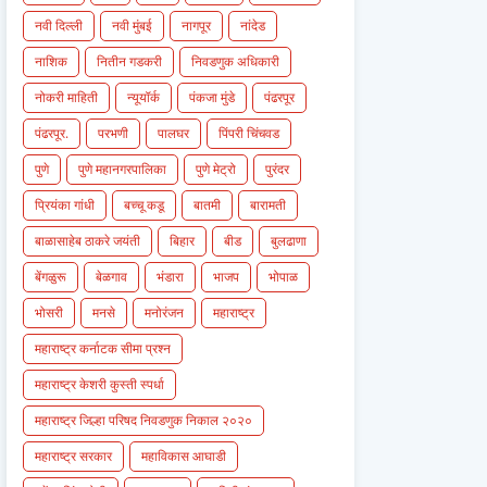
नवी दिल्ली
नवी मुंबई
नागपूर
नांदेड
नाशिक
नितीन गडकरी
निवडणुक अधिकारी
नोकरी माहिती
न्यूयॉर्क
पंकजा मुंडे
पंढरपूर
पंढरपूर.
परभणी
पालघर
पिंपरी चिंचवड
पुणे
पुणे महानगरपालिका
पुणे मेट्रो
पुरंदर
प्रियंका गांधी
बच्चू कडू
बातमी
बारामती
बाळासाहेब ठाकरे जयंती
बिहार
बीड
बुलढाणा
बेंगळुरू
बेळगाव
भंडारा
भाजप
भोपाळ
भोसरी
मनसे
मनोरंजन
महाराष्ट्र
महाराष्ट्र कर्नाटक सीमा प्रश्न
महाराष्ट्र केशरी कुस्ती स्पर्धा
महाराष्ट्र जिल्हा परिषद निवडणुक निकाल २०२०
महाराष्ट्र सरकार
महाविकास आघाडी