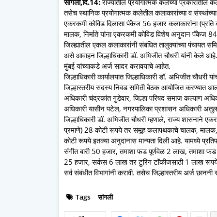
सांगली,दि.14:
राज्यातील प्रयोगात्मक कलेच्या प्रकारातील कला
तसेच स्थानिक प्रयोगात्मक कलेतील कलाकारांच्या व संस्थांच्य
एकरकमी कोविड दिलासा पॅकेज 56 हजार कलाकारांना (प्रति 
मालक, निर्माते यांना एकरकमी कोविड विशेष अनुदान पॅकेज 84
जिल्ह्यातील एकल कलाकारांनी संबंधित तालुक्यांच्या पंचायत स
असे आवाहन जिल्हाधिकारी डॉ. अभिजीत चौधरी यांनी केले आहे.
मुंबई यांच्याकडे अर्ज सादर करावयाचे आहेत.
जिल्हाधिकारी कार्यालयात जिल्हाधिकारी डॉ. अभिजीत चौधरी यांच्
जिल्हास्तरीय सदस्य निवड समिती बैठक आयोजित करण्यात आली होती
अधिकारी चंद्रकांत गुडेवार, जिल्हा परिषद समाज कल्याण अधिक
अधिकारी यासीन पटेल, नगरपालिका प्रशासन अधिकारी अतुल 
जिल्हाधिकारी डॉ. अभिजीत चौधरी म्हणाले, राज्य शासनाने ए
प्रमाणे) 28 कोटी रूपये तर समूह कलापथकाचे चालक, मालक, 
कोटी रूपये इतक्या अनुदानास मान्यता दिली आहे. यामध्ये प्
संगीत बारी 50 हजार, तमाशा फड पूर्णवेळ 2 लाख, तमाशा फ
25 हजार, सर्कस 6 लाख तर टुरिंग टॉकीजसाठी 1 लाख रूपये याप
सर्व संबंधीत विभागांनी करावी. तसेच जिल्हास्तरीय अर्ज छानन
Tags
सांगली