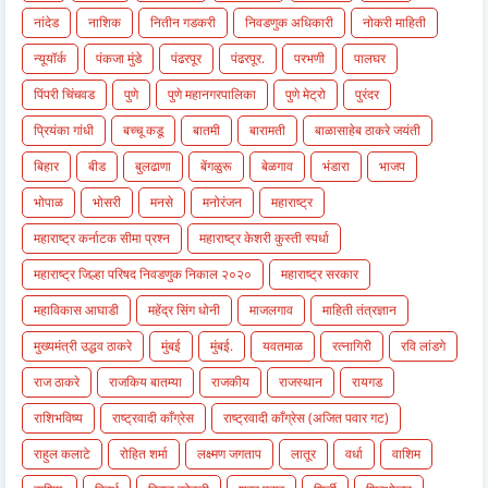
नांदेड
नाशिक
नितीन गडकरी
निवडणुक अधिकारी
नोकरी माहिती
न्यूयॉर्क
पंकजा मुंडे
पंढरपूर
पंढरपूर.
परभणी
पालघर
पिंपरी चिंचवड
पुणे
पुणे महानगरपालिका
पुणे मेट्रो
पुरंदर
प्रियंका गांधी
बच्चू कडू
बातमी
बारामती
बाळासाहेब ठाकरे जयंती
बिहार
बीड
बुलढाणा
बेंगळुरू
बेळगाव
भंडारा
भाजप
भोपाळ
भोसरी
मनसे
मनोरंजन
महाराष्ट्र
महाराष्ट्र कर्नाटक सीमा प्रश्न
महाराष्ट्र केशरी कुस्ती स्पर्धा
महाराष्ट्र जिल्हा परिषद निवडणुक निकाल २०२०
महाराष्ट्र सरकार
महाविकास आघाडी
महेंद्र सिंग धोनी
माजलगाव
माहिती तंत्रज्ञान
मुख्यमंत्री उद्धव ठाकरे
मुंबई
मुंबई.
यवतमाळ
रत्नागिरी
रवि लांडगे
राज ठाकरे
राजकिय बातम्या
राजकीय
राजस्थान
रायगड
राशिभविष्य
राष्ट्रवादी काँग्रेस
राष्ट्रवादी काँग्रेस (अजित पवार गट)
राहुल कलाटे
रोहित शर्मा
लक्ष्मण जगताप
लातूर
वर्धा
वाशिम