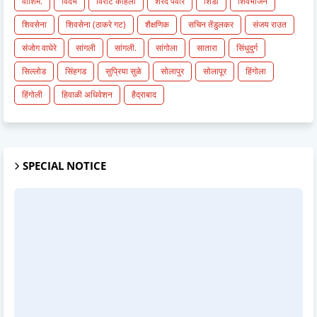
वाशिम.
विदर्भ
विराट कोहली
शरद पवार
शिर्डी
शिवभोजन
शिवसेना
शिवसेना (ठाकरे गट)
शैक्षणिक
सचिन तेंडुलकर
संजय राउत
संजोग वाघेरे
सांगली
सांगली.
सांगोला
सातारा
सिंधुदुर्ग
सिल्लोड
सिंहगड
सुप्रिया सुळे
सोलापुर
सोलापूर
हिंगोला
हिंगोली
हिवाळी अधिवेशन
हैद्राबाद
SPECIAL NOTICE