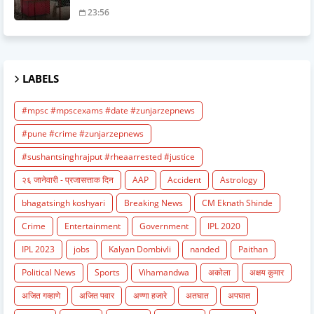
23:56
LABELS
#mpsc #mpscexams #date #zunjarzepnews
#pune #crime #zunjarzepnews
#sushantsinghrajput #rheaarrested #justice
२६ जानेवारी - प्रजासत्ताक दिन
AAP
Accident
Astrology
bhagatsingh koshyari
Breaking News
CM Eknath Shinde
Crime
Entertainment
Government
IPL 2020
IPL 2023
jobs
Kalyan Dombivli
nanded
Paithan
Political News
Sports
Vihamandwa
अकोला
अक्षय कुमार
अजित गव्हाणे
अजित पवार
अण्णा हजारे
अतघात
अपघात