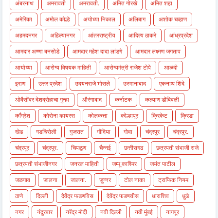
अंबरनाथ
अमरावती
अमरावती.
अमित गोरखे
अमित शहा
अमेरिका
अमोल कोल्हे
अयोध्या निकाल
अलिबाग
अशोक चव्हाण
अहमदनगर
अहिल्यानगर
आंतरराष्ट्रीय
आदित्य ठाकरे
आंध्रप्रदेश
आमदार अण्णा बनसोडे
आमदार महेश दादा लांडगे
आमदार लक्ष्मण जगताप
आयोध्या
आरोग्य विषयक माहिती
आरोग्यमंत्री राजेश टोपे
आळंदी
इराण
उत्तर प्रदेश
उदयनराजे भोसले
उस्मानाबाद
एकनाथ शिंदे
ओवैसींवर देशद्रोहाचा गुन्हा
औरंगाबाद
कर्नाटक
कल्याण डोंबिवली
काँग्रेश
कोरोना व्हायरस
कोलकत्ता
कोल्हापूर
क्रिकेट
क्रिडा
खेड
गडचिरोली
गुजरात
गोंदिया
गोवा
चंद्रपुर
चंद्रपुर.
चंद्रपूर
चंद्रपूर.
चिपळूण
चैन्नई
छत्तीसगढ
छत्रपती संभाजी राजे
छत्रपती संभाजीनगर
जनरल माहिती
जम्मू काश्मिर
जयंत पाटील
जळगाव
जालना
जालना.
जुन्नर
टोल नाका
ट्राफिक नियम
ठाणे
दिल्ली
देवेंद्र फडणविस
देवेंद्र फडणवीस
धाराशिव
धुळे
नगर
नंदुरबार
नरेंद्र मोदी
नवी दिल्ली
नवी मुंबई
नागपूर