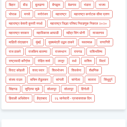
बिहार
बीड
बुलढाणा
बेंगळुरू
बेळगाव
भंडारा
भाजप
भोपाळ
मनसे
मनोरंजन
महाराष्ट्र
महाराष्ट्र कर्नाटक सीमा प्रश्न
महाराष्ट्र केशरी कुस्ती स्पर्धा
महाराष्ट्र जिल्हा परिषद निवडणुक निकाल २०२०
महाराष्ट्र सरकार
महाविकास आघाडी
महेंद्र सिंग धोनी
माजलगाव
माहिती तंत्रज्ञान
मुंबई
मुख्यमंत्री उद्धव ठाकरे
यवतमाळ
रत्नागिरी
राज ठाकरे
राजकिय बातम्या
राजस्थान
रायगड
राशिभविष्य
राष्ट्रवादी काँग्रेस
रोहित शर्मा
लातूर
वर्धा
वाशिम
विदर्भ
विराट कोहली
शरद पवार
शिवभोजन
शिवसेना
शैक्षणिक
संजय राउत
सचिन तेंडुलकर
सांगली
सांगोला
सातारा
सिंधुदुर्ग
सिंहगड
सुप्रिया सुळे
सोलापुर
सोलापूर
हिंगोली
हिवाळी अधिवेशन
हैद्राबाद
२६ जानेवारी - प्रजासत्ताक दिन