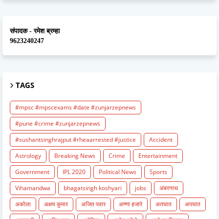
संपादक - रमेश ब्रम्हा
9623240247
TAGS
#mpsc #mpscexams #date #zunjarzepnews
#pune #crime #zunjarzepnews
#sushantsinghrajput #rheaarrested #justice
Accident
Astrology
Breaking News
Crime
Entertainment
Government
IPL 2020
Political News
Sports
Vihamandwa
bhagatsingh koshyari
jobs
अंबरनाथ
अकोला
अक्षय कुमार
अजित पवार
अण्णा हजारे
अतघात
अपघात