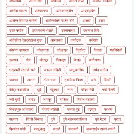
अमरावती
अमित शहा
अमेरिका
अमोल कोल्हे
अयोध्या निकाल
अशोक चव्हाण
अहमदनगर
आंतरराष्ट्रीय
आंध्रप्रदेश
आरोग्य विषयक माहिती
आरोग्यमंत्री राजेश टोपे
आळंदी
इराण
उत्तर प्रदेश
उदयनराजे भोसले
उस्मानाबाद
एकनाथ शिंदे
ओवैसींवर देशद्रोहाचा गुन्हा
औरंगाबाद
कर्नाटक
काँग्रेश
कोरोना व्हायरस
कोलकत्ता
कोल्हापूर
क्रिकेट
क्रिडा
गडचिरोली
गुजरात
गोवा
चंद्रपूर
चिपळूण
चैन्नई
छत्तीसगढ
छत्रपती संभाजी राजे
जनरल माहिती
जम्मू काश्मिर
जयंत पाटील
जळगाव
जालना
टोल नाका
ट्राफिक नियम
ठाणे
दिल्ली
देवेंद्र फडणविस
धुळे
नंदुरबार
नगर
नरेंद्र मोदी
नवी दिल्ली
नवी मुंबई
नांदेड
नागपूर
नाशिक
नितीन गडकरी
निवडणुक अधिकारी
नोकरी माहिती
पंकजा मुंडे
पंढरपूर
परभणी
पालघर
पिंपरी चिंचवड
पुणे
पुणे महानगरपालिका
पुणे मेट्रो
पुरंदर
प्रियंका गांधी
बच्चू कडू
बातमी
बारामती
बाळासाहेब ठाकरे जयंती