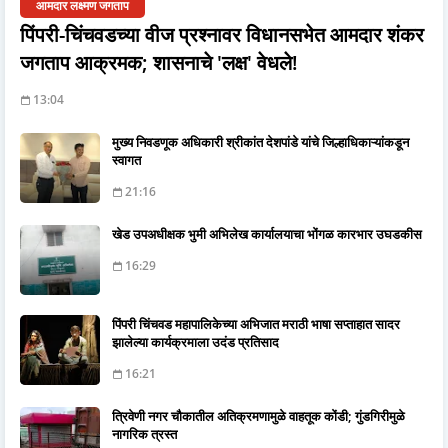
आमदार लक्ष्मण जगताप
पिंपरी-चिंचवडच्या वीज प्रश्नावर विधानसभेत आमदार शंकर
जगताप आक्रमक; शासनाचे 'लक्ष' वेधले!
13:04
मुख्य निवडणूक अधिकारी श्रीकांत देशपांडे यांचे जिल्हाधिकाऱ्यांकडून
स्वागत
21:16
खेड उपअधीक्षक भुमी अभिलेख कार्यालयाचा भोंगळ कारभार उघडकीस
16:29
पिंपरी चिंचवड महापालिकेच्या अभिजात मराठी भाषा सप्ताहात सादर
झालेल्या कार्यक्रमाला उदंड प्रतिसाद
16:21
त्रिवेणी नगर चौकातील अतिक्रमणामुळे वाहतूक कोंडी; गुंडगिरीमुळे
नागरिक त्रस्त