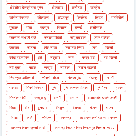
ओवैसींवर देशद्रोहाचा गुन्हा
औरंगाबाद
कर्नाटक
काँग्रेश
कोरोना व्हायरस
कोलकत्ता
कोल्हापूर
क्रिकेट
क्रिडा
गडचिरोली
गुजरात
गोवा
चंद्रपूर
चिपळूण
चैन्नई
छत्तीसगढ
छत्रपती संभाजी राजे
जनरल माहिती
जम्मू काश्मिर
जयंत पाटील
जळगाव
जालना
टोल नाका
ट्राफिक नियम
ठाणे
दिल्ली
देवेंद्र फडणविस
धुळे
नंदुरबार
नगर
नरेंद्र मोदी
नवी दिल्ली
नवी मुंबई
नांदेड
नागपूर
नाशिक
नितीन गडकरी
निवडणुक अधिकारी
नोकरी माहिती
पंकजा मुंडे
पंढरपूर
परभणी
पालघर
पिंपरी चिंचवड
पुणे
पुणे महानगरपालिका
पुणे मेट्रो
पुरंदर
प्रियंका गांधी
बच्चू कडू
बातमी
बारामती
बाळासाहेब ठाकरे जयंती
बिहार
बीड
बुलढाणा
बेंगळुरू
बेळगाव
भंडारा
भाजप
भोपाळ
मनसे
मनोरंजन
महाराष्ट्र
महाराष्ट्र कर्नाटक सीमा प्रश्न
महाराष्ट्र केशरी कुस्ती स्पर्धा
महाराष्ट्र जिल्हा परिषद निवडणुक निकाल २०२०