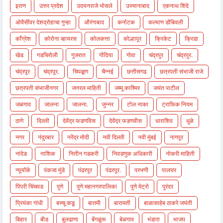
इराण
उत्तर प्रदेश
उदयनराजे भोसले
उस्मानाबाद
एकनाथ शिंदे
ओवैसींवर देशद्रोहाचा गुन्हा
औरंगाबाद
कर्नाटक
कल्याण डोंबिवली
काँग्रेश
कोरोना व्हायरस
कोलकत्ता
कोल्हापूर
क्रिकेट
क्रिडा
खेड
गडचिरोली
गुजरात
गोंदिया
गोवा
चंद्रपुर
चंद्रपुर.
चंद्रपूर
चंद्रपूर.
चिपळूण
चैन्नई
छत्तीसगढ
छत्रपती संभाजी राजे
छत्रपती संभाजीनगर
जनरल माहिती
जम्मू काश्मिर
जयंत पाटील
जळगाव
जालना
जालना.
जुन्नर
टोल नाका
ट्राफिक नियम
ठाणे
दिल्ली
देवेंद्र फडणविस
देवेंद्र फडणवीस
धाराशिव
धुळे
नगर
नंदुरबार
नरेंद्र मोदी
नवी दिल्ली
नवी मुंबई
नागपूर
नांदेड
नाशिक
नितीन गडकरी
निवडणुक अधिकारी
नोकरी माहिती
न्यूयॉर्क
पंकजा मुंडे
पंढरपूर
पंढरपूर.
परभणी
पालघर
पिंपरी चिंचवड
पुणे
पुणे महानगरपालिका
पुणे मेट्रो
पुरंदर
प्रियंका गांधी
बच्चू कडू
बातमी
बारामती
बाळासाहेब ठाकरे जयंती
बिहार
बीड
बुलढाणा
बेंगळुरू
बेळगाव
भंडारा
भाजप