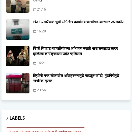
21:16
खेड उपअधीक्षक भुमी अभिलेख कार्यालयाचा भोंगळ कारभार उघडकीस
16:29
पिंपरी चिंचवड महापालिकेच्या अभिजात मराठी भाषा सप्ताहात सादर
झालेल्या कार्यक्रमाला उदंड प्रतिसाद
16:21
त्रिवेणी नगर चौकातील अतिक्रमणामुळे वाहतूक कोंडी; गुंडगिरीमुळे
नागरिक त्रस्त
23:56
LABELS
#mpsc #mpscexams #date #zunjarzepnews