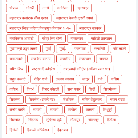
भोपाळ
भोसरी
मनसे
मनोरंजन
महाराष्ट्र
महाराष्ट्र कर्नाटक सीमा प्रश्न
महाराष्ट्र केशरी कुस्ती स्पर्धा
महाराष्ट्र जिल्हा परिषद निवडणुक निकाल २०२०
महाराष्ट्र सरकार
महाविकास आघाडी
महेंद्र सिंग धोनी
माजलगाव
माहिती तंत्रज्ञान
मुख्यमंत्री उद्धव ठाकरे
मुंबई
मुंबई.
यवतमाळ
रत्नागिरी
रवि लांडगे
राज ठाकरे
राजकिय बातम्या
राजकीय
राजस्थान
रायगड
राशिभविष्य
राष्ट्रवादी काँग्रेस
राष्ट्रवादी काँग्रेस (अजित पवार गट)
राहुल कलाटे
रोहित शर्मा
लक्ष्मण जगताप
लातूर
वर्धा
वाशिम
वाशिम.
विदर्भ
विराट कोहली
शरद पवार
शिर्डी
शिवभोजन
शिवसेना
शिवसेना (ठाकरे गट)
शैक्षणिक
सचिन तेंडुलकर
संजय राउत
संजोग वाघेरे
सांगली
सांगली.
सांगोला
सातारा
सिंधुदुर्ग
सिल्लोड
सिंहगड
सुप्रिया सुळे
सोलापुर
सोलापूर
हिंगोला
हिंगोली
हिवाळी अधिवेशन
हैद्राबाद