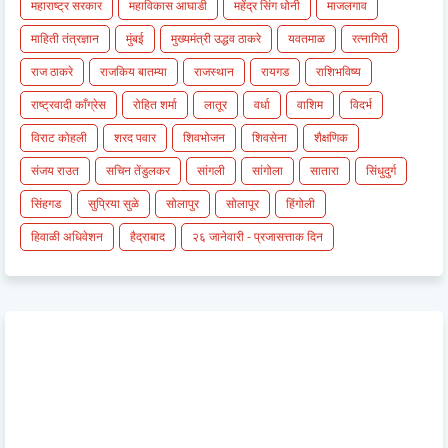
महाराष्ट्र सरकार
महाविकास आघाडी
महेंद्र सिंग धोनी
माजलगाव
माहिती तंत्रज्ञान
मुंबई
मुख्यमंत्री उद्धव ठाकरे
यवतमाळ
रत्नागिरी
राज ठाकरे
राजकिय बातम्या
राजस्थान
रायगड
राशिभविष्य
राष्ट्रवादी काँग्रेस
रोहित शर्मा
लातूर
वर्धा
वाशिम
विदर्भ
विराट कोहली
शरद पवार
शिवभोजन
शिवसेना
शैक्षणिक
संजय राउत
सचिन तेंडुलकर
सांगली
सांगोला
सातारा
सिंधुदुर्ग
सिंहगड
सुप्रिया सुळे
सोलापुर
सोलापूर
हिंगोली
हिवाळी अधिवेशन
हैद्राबाद
२६ जानेवारी - प्रजासत्ताक दिन