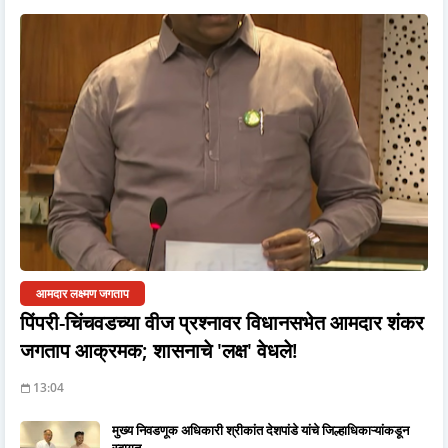
आमदार लक्ष्मण जगताप
पिंपरी-चिंचवडच्या वीज प्रश्नावर विधानसभेत आमदार शंकर
जगताप आक्रमक; शासनाचे 'लक्ष' वेधले!
13:04
मुख्य निवडणूक अधिकारी श्रीकांत देशपांडे यांचे जिल्हाधिकाऱ्यांकडून
स्वागत