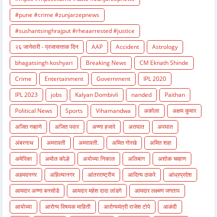
#pune #crime #zunjarzepnews
#sushantsinghrajput #rheaarrested #justice
२६ जानेवारी - प्रजासत्ताक दिन
AAP
Accident
Astrology
bhagatsingh koshyari
Breaking News
CM Eknath Shinde
Crime
Entertainment
Government
IPL 2020
IPL 2023
jobs
Kalyan Dombivli
nanded
Paithan
Political News
Sports
Vihamandwa
अकोला
अक्षय कुमार
अजित गव्हाणे
अजित पवार
अण्णा हजारे
अतघात
अपघात
अंबरनाथ
अमरावती
अमरावती.
अमित गोरखे
अमित शहा
अमेरिका
अमोल कोल्हे
अयोध्या निकाल
अलिबाग
अशोक चव्हाण
अहमदनगर
अहिल्यानगर
आंतरराष्ट्रीय
आदित्य ठाकरे
आंध्रप्रदेश
आमदार अण्णा बनसोडे
आमदार महेश दादा लांडगे
आमदार लक्ष्मण जगताप
आयोध्या
आरोग्य विषयक माहिती
आरोग्यमंत्री राजेश टोपे
आळंदी