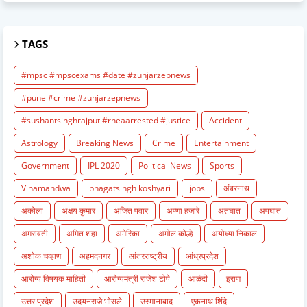
TAGS
#mpsc #mpscexams #date #zunjarzepnews
#pune #crime #zunjarzepnews
#sushantsinghrajput #rheaarrested #justice
Accident
Astrology
Breaking News
Crime
Entertainment
Government
IPL 2020
Political News
Sports
Vihamandwa
bhagatsingh koshyari
jobs
अंबरनाथ
अकोला
अक्षय कुमार
अजित पवार
अण्णा हजारे
अतघात
अपघात
अमरावती
अमित शहा
अमेरिका
अमोल कोल्हे
अयोध्या निकाल
अशोक चव्हाण
अहमदनगर
आंतरराष्ट्रीय
आंध्रप्रदेश
आरोग्य विषयक माहिती
आरोग्यमंत्री राजेश टोपे
आळंदी
इराण
उत्तर प्रदेश
उदयनराजे भोसले
उस्मानाबाद
एकनाथ शिंदे