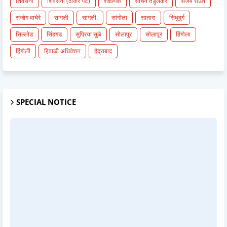
शिवसेना
शिवसेना (ठाकरे गट)
शैक्षणिक
सचिन तेंडुलकर
संजय राउत
संजोग वाघेरे
सांगली
सांगली.
सांगोला
सातारा
सिंधुदुर्ग
सिल्लोड
सिंहगड
सुप्रिया सुळे
सोलापुर
सोलापूर
हिंगोला
हिंगोली
हिवाळी अधिवेशन
हैद्राबाद
SPECIAL NOTICE