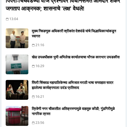
पिंपरी-चिंचवडच्या वीज प्रश्नावर विधानसभेत आमदार शंकर
जगताप आक्रमक; शासनाचे 'लक्ष' वेधले!
13:04
मुख्य निवडणूक अधिकारी श्रीकांत देशपांडे यांचे जिल्हाधिकाऱ्यांकडून
स्वागत
21:16
खेड उपअधीक्षक भुमी अभिलेख कार्यालयाचा भोंगळ कारभार उघडकीस
16:29
पिंपरी चिंचवड महापालिकेच्या अभिजात मराठी भाषा सप्ताहात सादर
झालेल्या कार्यक्रमाला उदंड प्रतिसाद
16:21
त्रिवेणी नगर चौकातील अतिक्रमणामुळे वाहतूक कोंडी; गुंडगिरीमुळे
नागरिक त्रस्त
23:56