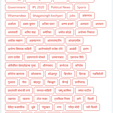
Government
IPL 2020
Political News
Sports
Vihamandwa
bhagatsingh koshyari
jobs
अंबरनाथ
अकोला
अक्षय कुमार
अजित पवार
अण्णा हजारे
अतघात
अपघात
अमरावती
अमित शहा
अमेरिका
अमोल कोल्हे
अयोध्या निकाल
अशोक चव्हाण
अहमदनगर
आंतरराष्ट्रीय
आंध्रप्रदेश
आरोग्य विषयक माहिती
आरोग्यमंत्री राजेश टोपे
आळंदी
इराण
उत्तर प्रदेश
उदयनराजे भोसले
उस्मानाबाद
एकनाथ शिंदे
ओवैसींवर देशद्रोहाचा गुन्हा
औरंगाबाद
कर्नाटक
काँग्रेश
कोरोना व्हायरस
कोलकत्ता
कोल्हापूर
क्रिकेट
क्रिडा
गडचिरोली
गुजरात
गोवा
चंद्रपूर
चिपळूण
चैन्नई
छत्तीसगढ
छत्रपती संभाजी राजे
जनरल माहिती
जम्मू काश्मिर
जयंत पाटील
जळगाव
जालना
टोल नाका
ट्राफिक नियम
ठाणे
दिल्ली
देवेंद्र फडणविस
धुळे
नंदुरबार
नगर
नरेंद्र मोदी
नवी दिल्ली