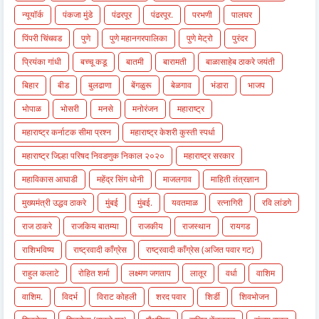
न्यूयॉर्क
पंकजा मुंडे
पंढरपूर
पंढरपूर.
परभणी
पालघर
पिंपरी चिंचवड
पुणे
पुणे महानगरपालिका
पुणे मेट्रो
पुरंदर
प्रियंका गांधी
बच्चू कडू
बातमी
बारामती
बाळासाहेब ठाकरे जयंती
बिहार
बीड
बुलढाणा
बेंगळुरू
बेळगाव
भंडारा
भाजप
भोपाळ
भोसरी
मनसे
मनोरंजन
महाराष्ट्र
महाराष्ट्र कर्नाटक सीमा प्रश्न
महाराष्ट्र केशरी कुस्ती स्पर्धा
महाराष्ट्र जिल्हा परिषद निवडणुक निकाल २०२०
महाराष्ट्र सरकार
महाविकास आघाडी
महेंद्र सिंग धोनी
माजलगाव
माहिती तंत्रज्ञान
मुख्यमंत्री उद्धव ठाकरे
मुंबई
मुंबई.
यवतमाळ
रत्नागिरी
रवि लांडगे
राज ठाकरे
राजकिय बातम्या
राजकीय
राजस्थान
रायगड
राशिभविष्य
राष्ट्रवादी काँग्रेस
राष्ट्रवादी काँग्रेस (अजित पवार गट)
राहुल कलाटे
रोहित शर्मा
लक्ष्मण जगताप
लातूर
वर्धा
वाशिम
वाशिम.
विदर्भ
विराट कोहली
शरद पवार
शिर्डी
शिवभोजन