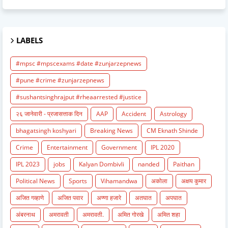
LABELS
#mpsc #mpscexams #date #zunjarzepnews
#pune #crime #zunjarzepnews
#sushantsinghrajput #rheaarrested #justice
२६ जानेवारी - प्रजासत्ताक दिन
AAP
Accident
Astrology
bhagatsingh koshyari
Breaking News
CM Eknath Shinde
Crime
Entertainment
Government
IPL 2020
IPL 2023
jobs
Kalyan Dombivli
nanded
Paithan
Political News
Sports
Vihamandwa
अकोला
अक्षय कुमार
अजित गव्हाणे
अजित पवार
अण्णा हजारे
अतघात
अपघात
अंबरनाथ
अमरावती
अमरावती.
अमित गोरखे
अमित शहा