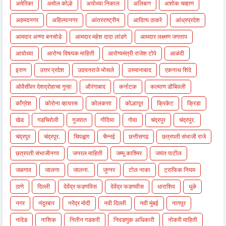
अमेरिका
अमोल कोल्हे
अयोध्या निकाल
अलिबाग
अशोक चव्हाण
अहमदनगर
अहिल्यानगर
आंतरराष्ट्रीय
आदित्य ठाकरे
आंध्रप्रदेश
आमदार अण्णा बनसोडे
आमदार महेश दादा लांडगे
आमदार लक्ष्मण जगताप
आयोध्या
आरोग्य विषयक माहिती
आरोग्यमंत्री राजेश टोपे
आळंदी
इराण
उत्तर प्रदेश
उदयनराजे भोसले
उस्मानाबाद
एकनाथ शिंदे
ओवैसींवर देशद्रोहाचा गुन्हा
औरंगाबाद
कर्नाटक
कल्याण डोंबिवली
काँग्रेश
कोरोना व्हायरस
कोलकत्ता
कोल्हापूर
क्रिकेट
क्रिडा
खेड
गडचिरोली
गुजरात
गोंदिया
गोवा
चंद्रपुर
चंद्रपुर.
चंद्रपूर
चंद्रपूर.
चिपळूण
चैन्नई
छत्तीसगढ
छत्रपती संभाजी राजे
छत्रपती संभाजीनगर
जनरल माहिती
जम्मू काश्मिर
जयंत पाटील
जळगाव
जालना
जालना.
जुन्नर
टोल नाका
ट्राफिक नियम
ठाणे
दिल्ली
देवेंद्र फडणविस
देवेंद्र फडणवीस
धाराशिव
धुळे
नगर
नंदुरबार
नरेंद्र मोदी
नवी दिल्ली
नवी मुंबई
नागपूर
नांदेड
नाशिक
नितीन गडकरी
निवडणुक अधिकारी
नोकरी माहिती