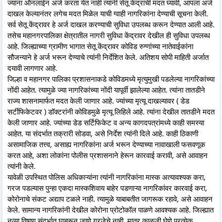
ज्यांना ऑनलाईन अर्ज करता येत नाही त्यांनी सेतू केंद्राची मदत घ्यावी, आपला अर्ज
दाखल केल्यानंतर लगेच मदत मिळेल याची ग्वाही नागरिकांना देण्याची सूचना केली.
सर्व सेतू केंद्रावर हे अर्ज दाखल करण्याची सुविधा उपलब्ध करून देण्यात आली आहे.
तसेच महानगरपालिका क्षेत्रातील नागरी सुविधा केंद्रावर देखील ही सुविधा उपलब्ध
आहे. जिल्ह्याच्या ग्रामीण भागात सेतू केंद्रावर कोविड रुग्णांच्या नातेवाईकांना
सौजन्याने हे अर्ज भरून देण्याचे त्यांनी निर्देशित केले. अतिशय सोपी माहिती अर्जात
दयावी लागणार आहे.
जिल्हा व महानगर पालिका प्रशासनाकडे कोविडमध्ये मृत्युमुखी पडलेल्या नागरिकांच्या
नोंदी आहेत. त्यामुळे ज्या नागरिकांच्या नोंदी यापूर्वी झालेल्या आहेत. त्यांना तातडीने
राज्य शासनामार्फत मदत केली जाणार आहे. ज्यांच्या मृत्यू दाखल्यावर ( डेड
सर्टीफिकेटवर ) डॉक्टरांनी कोविडमुळे मृत्यू लिहिले आहे. त्यांना देखील तातडीने मदत
केली जाणार आहे. ज्यांच्या डेड सर्टिफिकेट व अन्य कागदपत्रांमध्ये काही समस्या
आहेत. या संदर्भात तक्रारी सोडवा, असे निर्देश त्यांनी दिले आहे. काही ठिकाणी
असामाजिक तत्त्व, असाह्य नागरिकांना अर्ज भरून देण्याच्या नावाखाली फसवणूक
करत आहे, अशा लोकांना पोलीस प्रशासनाने हेरून कारवाई करावी, असे आवाहन
त्यांनी केले.
यावेळी उपस्थित पोलिस अधिकाऱ्यांना त्यांनी नागरिकांना मास्क अत्यावश्यक करा,
गरज पडल्यास पुन्हा एकदा मास्कशिवाय बाहेर पडणाऱ्या नागरिकांवर कारवाई करा,
कोरोनाचे संकट अद्याप टळले नाही. त्यामुळे याबाबतीत जागरूक रहावे, असे आवाहन
केले. सामान्य नागरिकांनी देखील कोरोना प्रोटोकॉल पाळणे आवश्यक आहे. जिल्ह्यात
नव्या विषाणू संदर्भात घाबरून जाणे गरजेचे नाही. मात्र काळजी घेणे प्रत्येक