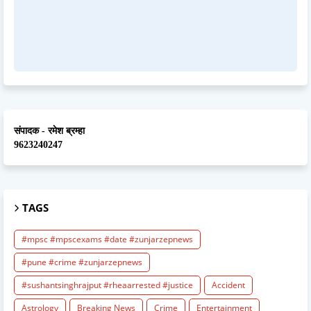
संपादक - रमेश ब्रम्हा
9623240247
TAGS
#mpsc #mpscexams #date #zunjarzepnews
#pune #crime #zunjarzepnews
#sushantsinghrajput #rheaarrested #justice
Accident
Astrology
Breaking News
Crime
Entertainment