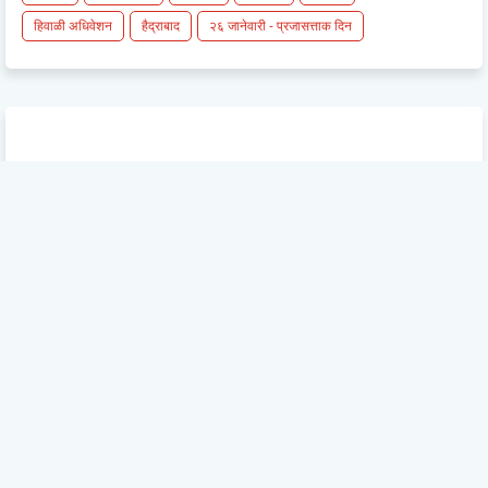
हिवाळी अधिवेशन
हैद्राबाद
२६ जानेवारी - प्रजासत्ताक दिन