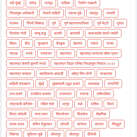
नवी मुंबई
नांदेड
नागपूर
नाशिक
नितीन गडकरी
निवडणुक अधिकारी
नोकरी माहिती
पंकजा मुंडे
पंढरपूर
परभणी
पालघर
पिंपरी चिंचवड
पुणे
पुणे महानगरपालिका
पुणे मेट्रो
पुरंदर
प्रियंका गांधी
बच्चू कडू
बातमी
बारामती
बाळासाहेब ठाकरे जयंती
बिहार
बीड
बुलढाणा
बेंगळुरू
बेळगाव
भंडारा
भाजप
भोपाळ
मनसे
मनोरंजन
महाराष्ट्र
महाराष्ट्र कर्नाटक सीमा प्रश्न
महाराष्ट्र केशरी कुस्ती स्पर्धा
महाराष्ट्र जिल्हा परिषद निवडणुक निकाल २०२०
महाराष्ट्र सरकार
महाविकास आघाडी
महेंद्र सिंग धोनी
माजलगाव
माहिती तंत्रज्ञान
मुंबई
मुख्यमंत्री उद्धव ठाकरे
यवतमाळ
रत्नागिरी
राज ठाकरे
राजकिय बातम्या
राजस्थान
रायगड
राशिभविष्य
राष्ट्रवादी काँग्रेस
रोहित शर्मा
लातूर
वर्धा
वाशिम
विदर्भ
विराट कोहली
शरद पवार
शिवभोजन
शिवसेना
शैक्षणिक
संजय राउत
सचिन तेंडुलकर
सांगली
सांगोला
सातारा
सिंधुदुर्ग
सिंहगड
सुप्रिया सुळे
सोलापुर
सोलापूर
हिंगोली