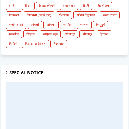
वाशिम.
विदर्भ
विराट कोहली
शरद पवार
शिर्डी
शिवभोजन
शिवसेना
शिवसेना (ठाकरे गट)
शैक्षणिक
सचिन तेंडुलकर
संजय राउत
संजोग वाघेरे
सांगली
सांगली.
सांगोला
सातारा
सिंधुदुर्ग
सिल्लोड
सिंहगड
सुप्रिया सुळे
सोलापुर
सोलापूर
हिंगोला
हिंगोली
हिवाळी अधिवेशन
हैद्राबाद
SPECIAL NOTICE