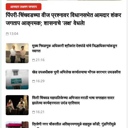
आमदार लक्ष्मण जगताप
पिंपरी-चिंचवडच्या वीज प्रश्नावर विधानसभेत आमदार शंकर
जगताप आक्रमक; शासनाचे 'लक्ष' वेधले!
13:04
मुख्य निवडणूक अधिकारी श्रीकांत देशपांडे यांचे जिल्हाधिकाऱ्यांकडून
स्वागत
21:16
खेड उपअधीक्षक भुमी अभिलेख कार्यालयाचा भोंगळ कारभार उघडकीस
16:29
पिंपरी चिंचवड महापालिकेच्या अभिजात मराठी भाषा सप्ताहात सादर
झालेल्या कार्यक्रमाला उदंड प्रतिसाद
16:21
त्रिवेणी नगर चौकातील अतिक्रमणामुळे वाहतूक कोंडी; गुंडगिरीमुळे