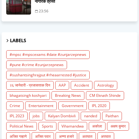
नागरिक त्रस्त
23:56
LABELS
#mpsc #mpscexams #date #zunjarzepnews
#pune #crime #zunjarzepnews
#sushantsinghrajput #rheaarrested #justice
२६ जानेवारी - प्रजासत्ताक दिन
AAP
Accident
Astrology
bhagatsingh koshyari
Breaking News
CM Eknath Shinde
Crime
Entertainment
Government
IPL 2020
IPL 2023
jobs
Kalyan Dombivli
nanded
Paithan
Political News
Sports
Vihamandwa
अकोला
अक्षय कुमार
अजित गव्हाणे
अजित पवार
अण्णा हजारे
अतघात
अपघात