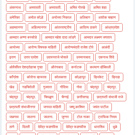
अंबरनाथ
अमरावती
अमरावती.
अमित गोरखे
अमित शहा
अमेरिका
अमोल कोल्हे
अयोध्या निकाल
अलिबाग
अशोक चव्हाण
अहमदनगर
अहिल्यानगर
आंतरराष्ट्रीय
आदित्य ठाकरे
आंध्रप्रदेश
आमदार अण्णा बनसोडे
आमदार महेश दादा लांडगे
आमदार लक्ष्मण जगताप
आयोध्या
आरोग्य विषयक माहिती
आरोग्यमंत्री राजेश टोपे
आळंदी
इराण
उत्तर प्रदेश
उदयनराजे भोसले
उस्मानाबाद
एकनाथ शिंदे
ओवैसींवर देशद्रोहाचा गुन्हा
औरंगाबाद
कर्नाटक
कल्याण डोंबिवली
काँग्रेश
कोरोना व्हायरस
कोलकत्ता
कोल्हापूर
क्रिकेट
क्रिडा
खेड
गडचिरोली
गुजरात
गोंदिया
गोवा
चंद्रपुर
चंद्रपुर.
चंद्रपूर
चंद्रपूर.
चिपळूण
चैन्नई
छत्तीसगढ
छत्रपती संभाजी राजे
छत्रपती संभाजीनगर
जनरल माहिती
जम्मू काश्मिर
जयंत पाटील
जळगाव
जालना
जालना.
जुन्नर
टोल नाका
ट्राफिक नियम
ठाणे
दिल्ली
देवेंद्र फडणविस
देवेंद्र फडणवीस
धाराशिव
धुळे