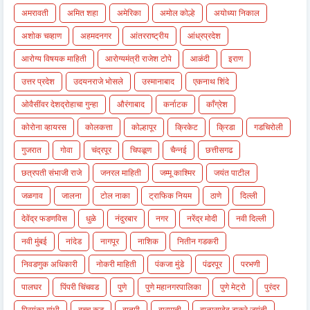
अमरावती
अमित शहा
अमेरिका
अमोल कोल्हे
अयोध्या निकाल
अशोक चव्हाण
अहमदनगर
आंतरराष्ट्रीय
आंध्रप्रदेश
आरोग्य विषयक माहिती
आरोग्यमंत्री राजेश टोपे
आळंदी
इराण
उत्तर प्रदेश
उदयनराजे भोसले
उस्मानाबाद
एकनाथ शिंदे
ओवैसींवर देशद्रोहाचा गुन्हा
औरंगाबाद
कर्नाटक
काँग्रेश
कोरोना व्हायरस
कोलकत्ता
कोल्हापूर
क्रिकेट
क्रिडा
गडचिरोली
गुजरात
गोवा
चंद्रपूर
चिपळूण
चैन्नई
छत्तीसगढ
छत्रपती संभाजी राजे
जनरल माहिती
जम्मू काश्मिर
जयंत पाटील
जळगाव
जालना
टोल नाका
ट्राफिक नियम
ठाणे
दिल्ली
देवेंद्र फडणविस
धुळे
नंदुरबार
नगर
नरेंद्र मोदी
नवी दिल्ली
नवी मुंबई
नांदेड
नागपूर
नाशिक
नितीन गडकरी
निवडणुक अधिकारी
नोकरी माहिती
पंकजा मुंडे
पंढरपूर
परभणी
पालघर
पिंपरी चिंचवड
पुणे
पुणे महानगरपालिका
पुणे मेट्रो
पुरंदर
प्रियंका गांधी
बच्चू कडू
बातमी
बारामती
बाळासाहेब ठाकरे जयंती