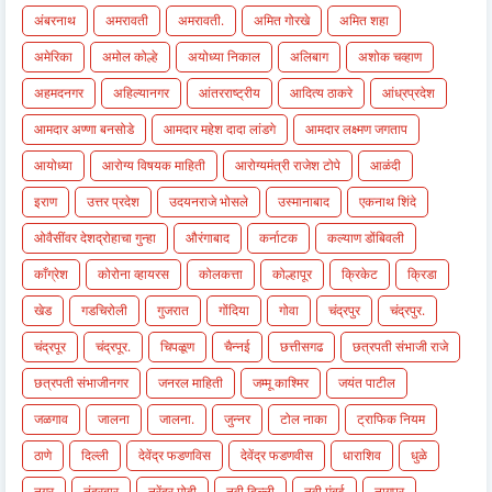
अंबरनाथ
अमरावती
अमरावती.
अमित गोरखे
अमित शहा
अमेरिका
अमोल कोल्हे
अयोध्या निकाल
अलिबाग
अशोक चव्हाण
अहमदनगर
अहिल्यानगर
आंतरराष्ट्रीय
आदित्य ठाकरे
आंध्रप्रदेश
आमदार अण्णा बनसोडे
आमदार महेश दादा लांडगे
आमदार लक्ष्मण जगताप
आयोध्या
आरोग्य विषयक माहिती
आरोग्यमंत्री राजेश टोपे
आळंदी
इराण
उत्तर प्रदेश
उदयनराजे भोसले
उस्मानाबाद
एकनाथ शिंदे
ओवैसींवर देशद्रोहाचा गुन्हा
औरंगाबाद
कर्नाटक
कल्याण डोंबिवली
काँग्रेश
कोरोना व्हायरस
कोलकत्ता
कोल्हापूर
क्रिकेट
क्रिडा
खेड
गडचिरोली
गुजरात
गोंदिया
गोवा
चंद्रपुर
चंद्रपुर.
चंद्रपूर
चंद्रपूर.
चिपळूण
चैन्नई
छत्तीसगढ
छत्रपती संभाजी राजे
छत्रपती संभाजीनगर
जनरल माहिती
जम्मू काश्मिर
जयंत पाटील
जळगाव
जालना
जालना.
जुन्नर
टोल नाका
ट्राफिक नियम
ठाणे
दिल्ली
देवेंद्र फडणविस
देवेंद्र फडणवीस
धाराशिव
धुळे
नगर
नंदुरबार
नरेंद्र मोदी
नवी दिल्ली
नवी मुंबई
नागपूर