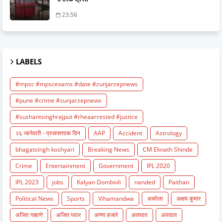
23:56
LABELS
#mpsc #mpscexams #date #zunjarzepnews
#pune #crime #zunjarzepnews
#sushantsinghrajput #rheaarrested #justice
२६ जानेवारी - प्रजासत्ताक दिन
AAP
Accident
Astrology
bhagatsingh koshyari
Breaking News
CM Eknath Shinde
Crime
Entertainment
Government
IPL 2020
IPL 2023
jobs
Kalyan Dombivli
nanded
Paithan
Political News
Sports
Vihamandwa
अकोला
अक्षय कुमार
अजित गव्हाणे
अजित पवार
अण्णा हजारे
अतघात
अपघात