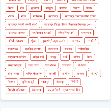
बिहार
बीड
बुलढाणा
बेंगळुरू
बेळगाव
भंडारा
भाजप
भोपाळ
मनसे
मनोरंजन
महाराष्ट्र
महाराष्ट्र कर्नाटक सीमा प्रश्न
महाराष्ट्र केशरी कुस्ती स्पर्धा
महाराष्ट्र जिल्हा परिषद निवडणुक निकाल २०२०
महाराष्ट्र सरकार
महाविकास आघाडी
महेंद्र सिंग धोनी
माजलगाव
माहिती तंत्रज्ञान
मुंबई
मुख्यमंत्री उद्धव ठाकरे
यवतमाळ
रत्नागिरी
राज ठाकरे
राजकिय बातम्या
राजस्थान
रायगड
राशिभविष्य
राष्ट्रवादी काँग्रेस
रोहित शर्मा
लातूर
वर्धा
वाशिम
विदर्भ
विराट कोहली
शरद पवार
शिवभोजन
शिवसेना
शैक्षणिक
संजय राउत
सचिन तेंडुलकर
सांगली
सांगोला
सातारा
सिंधुदुर्ग
सिंहगड
सुप्रिया सुळे
सोलापुर
सोलापूर
हिंगोली
हिवाळी अधिवेशन
हैद्राबाद
२६ जानेवारी - प्रजासत्ताक दिन