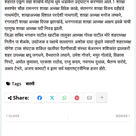
शहरात एकूण सहा शाखेचे मोठ्या धुम धडाकेत उद्घाटन करण्यात आले.1 शाखा
बसश्चेर चौक रामनगर शाखा अध्यक्ष विवेक काळे, संतनगर शाखा विजय दहीहंडे
नाथमंदीर, शाखाअध्यक्ष विशाल परदेशी नाथगली, शाखा अध्यक्ष मनोज लष्करे,
रंगारहटी शाखा अध्यक्ष दिपक झारखंडे, धनगरवाडा शाखा आध्यक्ष आक्षय ढवळे याची
प्रमुख शाखा आध्यक्ष पदी निवड झाली.
जिल्हा सचिव भगवान पाटील खाटीक तालुका आध्यक्ष गोरक्ष पाटील मोरे शहराध्यक्ष
नितीन पा शेळके, उद्योजक व पक्षाचे सल्लागार अशोक दादा कुंढारे व्यापारी शहराध्यक्ष
योगेश टाक संघटक शकिल खलीफा पैठणीसाडी संस्था चेअरमन शशिकांत ढालकरी
शहर उपध्यक्ष बापू जगधने, वैभवराजे लघाने, उमेश गोजरे, मयुर गोलांडे, विकास
निपटे, अमोल कुमावत, प्रकाश राठोड, राजु कदम, नवनाथ दुधाळ, चैतन्य सरोदे,
अक्षय टेभरे, अजय कामाटी व इतर सर्व महाराष्ट्रसैनिक हजर होते.
Tags
बातमी
OLDER
NEWER