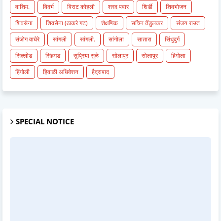
वाशिम.
विदर्भ
विराट कोहली
शरद पवार
शिर्डी
शिवभोजन
शिवसेना
शिवसेना (ठाकरे गट)
शैक्षणिक
सचिन तेंडुलकर
संजय राउत
संजोग वाघेरे
सांगली
सांगली.
सांगोला
सातारा
सिंधुदुर्ग
सिल्लोड
सिंहगड
सुप्रिया सुळे
सोलापुर
सोलापूर
हिंगोला
हिंगोली
हिवाळी अधिवेशन
हैद्राबाद
SPECIAL NOTICE