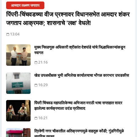
आमदार लक्ष्मण जगताप
पिंपरी-चिंचवडच्या वीज प्रश्नावर विधानसभेत आमदार शंकर
जगताप आक्रमक; शासनाचे 'लक्ष' वेधले!
13:04
मुख्य निवडणूक अधिकारी श्रीकांत देशपांडे यांचे जिल्हाधिकाऱ्यांकडून
स्वागत
21:16
खेड उपअधीक्षक भुमी अभिलेख कार्यालयाचा भोंगळ कारभार उघडकीस
16:29
पिंपरी चिंचवड महापालिकेच्या अभिजात मराठी भाषा सप्ताहात सादर
झालेल्या कार्यक्रमाला उदंड प्रतिसाद
16:21
त्रिवेणी नगर चौकातील अतिक्रमणामुळे वाहतूक कोंडी; गुंडगिरीमुळे
नागरिक त्रस्त