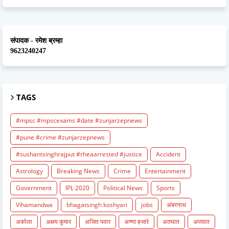
संपादक - रमेश ब्रम्हा
9623240247
TAGS
#mpsc #mpscexams #date #zunjarzepnews
#pune #crime #zunjarzepnews
#sushantsinghrajput #rheaarrested #justice
Accident
Astrology
Breaking News
Crime
Entertainment
Government
IPL 2020
Political News
Sports
Vihamandwa
bhagatsingh koshyari
jobs
अंबरनाथ
अकोला
अक्षय कुमार
अजित पवार
अण्णा हजारे
अतघात
अपघात