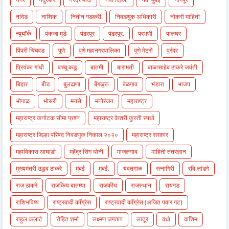
नांदेड
नाशिक
नितीन गडकरी
निवडणुक अधिकारी
नोकरी माहिती
न्यूयॉर्क
पंकजा मुंडे
पंढरपूर
पंढरपूर.
परभणी
पालघर
पिंपरी चिंचवड
पुणे
पुणे महानगरपालिका
पुणे मेट्रो
पुरंदर
प्रियंका गांधी
बच्चू कडू
बातमी
बारामती
बाळासाहेब ठाकरे जयंती
बिहार
बीड
बुलढाणा
बेंगळुरू
बेळगाव
भंडारा
भाजप
भोपाळ
भोसरी
मनसे
मनोरंजन
महाराष्ट्र
महाराष्ट्र कर्नाटक सीमा प्रश्न
महाराष्ट्र केशरी कुस्ती स्पर्धा
महाराष्ट्र जिल्हा परिषद निवडणुक निकाल २०२०
महाराष्ट्र सरकार
महाविकास आघाडी
महेंद्र सिंग धोनी
माजलगाव
माहिती तंत्रज्ञान
मुख्यमंत्री उद्धव ठाकरे
मुंबई
मुंबई.
यवतमाळ
रत्नागिरी
रवि लांडगे
राज ठाकरे
राजकिय बातम्या
राजकीय
राजस्थान
रायगड
राशिभविष्य
राष्ट्रवादी काँग्रेस
राष्ट्रवादी काँग्रेस (अजित पवार गट)
राहुल कलाटे
रोहित शर्मा
लक्ष्मण जगताप
लातूर
वर्धा
वाशिम