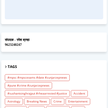
संपादक - रमेश ब्रम्हा
9623240247
TAGS
#mpsc #mpscexams #date #zunjarzepnews
#pune #crime #zunjarzepnews
#sushantsinghrajput #rheaarrested #justice
Accident
Astrology
Breaking News
Crime
Entertainment