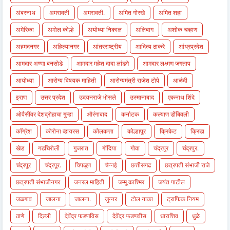
अंबरनाथ
अमरावती
अमरावती.
अमित गोरखे
अमित शहा
अमेरिका
अमोल कोल्हे
अयोध्या निकाल
अलिबाग
अशोक चव्हाण
अहमदनगर
अहिल्यानगर
आंतरराष्ट्रीय
आदित्य ठाकरे
आंध्रप्रदेश
आमदार अण्णा बनसोडे
आमदार महेश दादा लांडगे
आमदार लक्ष्मण जगताप
आयोध्या
आरोग्य विषयक माहिती
आरोग्यमंत्री राजेश टोपे
आळंदी
इराण
उत्तर प्रदेश
उदयनराजे भोसले
उस्मानाबाद
एकनाथ शिंदे
ओवैसींवर देशद्रोहाचा गुन्हा
औरंगाबाद
कर्नाटक
कल्याण डोंबिवली
काँग्रेश
कोरोना व्हायरस
कोलकत्ता
कोल्हापूर
क्रिकेट
क्रिडा
खेड
गडचिरोली
गुजरात
गोंदिया
गोवा
चंद्रपुर
चंद्रपुर.
चंद्रपूर
चंद्रपूर.
चिपळूण
चैन्नई
छत्तीसगढ
छत्रपती संभाजी राजे
छत्रपती संभाजीनगर
जनरल माहिती
जम्मू काश्मिर
जयंत पाटील
जळगाव
जालना
जालना.
जुन्नर
टोल नाका
ट्राफिक नियम
ठाणे
दिल्ली
देवेंद्र फडणविस
देवेंद्र फडणवीस
धाराशिव
धुळे