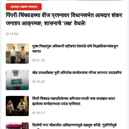
आमदार लक्ष्मण जगताप
पिंपरी-चिंचवडच्या वीज प्रश्नावर विधानसभेत आमदार शंकर
जगताप आक्रमक; शासनाचे 'लक्ष' वेधले!
13:04
मुख्य निवडणूक अधिकारी श्रीकांत देशपांडे यांचे जिल्हाधिकाऱ्यांकडून
स्वागत
21:16
खेड उपअधीक्षक भुमी अभिलेख कार्यालयाचा भोंगळ कारभार उघडकीस
16:29
पिंपरी चिंचवड महापालिकेच्या अभिजात मराठी भाषा सप्ताहात सादर
झालेल्या कार्यक्रमाला उदंड प्रतिसाद
16:21
त्रिवेणी नगर चौकातील अतिक्रमणामुळे वाहतूक कोंडी; गुंडगिरीमुळे