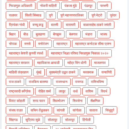
निवडणुक अधिकारी
नोकरी माहिती
पंकजा मुंडे
पंढरपूर
परभणी
पालघर
पिंपरी चिंचवड
पुणे
पुणे महानगरपालिका
पुणे मेट्रो
पुरंदर
प्रियंका गांधी
बच्चू कडू
बातमी
बारामती
बाळासाहेब ठाकरे जयंती
बिहार
बीड
बुलढाणा
बेंगळुरू
बेळगाव
भंडारा
भाजप
भोपाळ
मनसे
मनोरंजन
महाराष्ट्र
महाराष्ट्र कर्नाटक सीमा प्रश्न
महाराष्ट्र केशरी कुस्ती स्पर्धा
महाराष्ट्र जिल्हा परिषद निवडणुक निकाल २०२०
महाराष्ट्र सरकार
महाविकास आघाडी
महेंद्र सिंग धोनी
माजलगाव
माहिती तंत्रज्ञान
मुंबई
मुख्यमंत्री उद्धव ठाकरे
यवतमाळ
रत्नागिरी
राज ठाकरे
राजकिय बातम्या
राजस्थान
रायगड
राशिभविष्य
राष्ट्रवादी काँग्रेस
रोहित शर्मा
लातूर
वर्धा
वाशिम
विदर्भ
विराट कोहली
शरद पवार
शिवभोजन
शिवसेना
शैक्षणिक
संजय राउत
सचिन तेंडुलकर
सांगली
सांगोला
सातारा
सिंधुदुर्ग
सिंहगड
सुप्रिया सुळे
सोलापुर
सोलापूर
हिंगोली