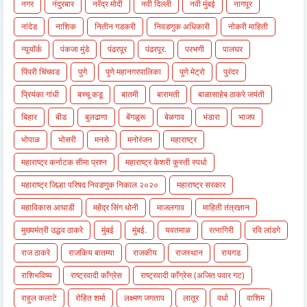
नगर
नंदुरबार
नरेंद्र मोदी
नवी दिल्ली
नवी मुंबई
नागपूर
नांदेड
नाशिक
नितीन गडकरी
निवडणुक अधिकारी
नोकरी माहिती
न्यूयॉर्क
पंकजा मुंडे
पंढरपूर
पंढरपूर.
परभणी
पालघर
पिंपरी चिंचवड
पुणे
पुणे महानगरपालिका
पुणे मेट्रो
पुरंदर
प्रियंका गांधी
बच्चू कडू
बातमी
बारामती
बाळासाहेब ठाकरे जयंती
बिहार
बीड
बुलढाणा
बेंगळुरू
बेळगाव
भंडारा
भाजप
भोपाळ
भोसरी
मनसे
मनोरंजन
महाराष्ट्र
महाराष्ट्र कर्नाटक सीमा प्रश्न
महाराष्ट्र केशरी कुस्ती स्पर्धा
महाराष्ट्र जिल्हा परिषद निवडणुक निकाल २०२०
महाराष्ट्र सरकार
महाविकास आघाडी
महेंद्र सिंग धोनी
माजलगाव
माहिती तंत्रज्ञान
मुख्यमंत्री उद्धव ठाकरे
मुंबई
मुंबई.
यवतमाळ
रत्नागिरी
रवि लांडगे
राज ठाकरे
राजकिय बातम्या
राजकीय
राजस्थान
रायगड
राशिभविष्य
राष्ट्रवादी काँग्रेस
राष्ट्रवादी काँग्रेस (अजित पवार गट)
राहुल कलाटे
रोहित शर्मा
लक्ष्मण जगताप
लातूर
वर्धा
वाशिम