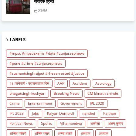
नागरिक त्रस्त
23:56
LABELS
#mpsc #mpscexams #date #zunjarzepnews
#pune #crime #zunjarzepnews
#sushantsinghrajput #rheaarrested #justice
२६ जानेवारी - प्रजासत्ताक दिन
AAP
Accident
Astrology
bhagatsingh koshyari
Breaking News
CM Eknath Shinde
Crime
Entertainment
Government
IPL 2020
IPL 2023
jobs
Kalyan Dombivli
nanded
Paithan
Political News
Sports
Vihamandwa
अकोला
अक्षय कुमार
अजित गव्हाणे
अजित पवार
अण्णा हजारे
अतघात
अपघात