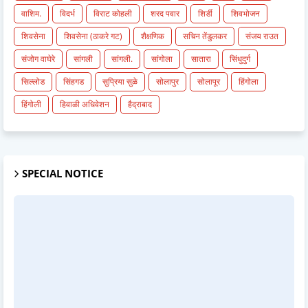
वाशिम.
विदर्भ
विराट कोहली
शरद पवार
शिर्डी
शिवभोजन
शिवसेना
शिवसेना (ठाकरे गट)
शैक्षणिक
सचिन तेंडुलकर
संजय राउत
संजोग वाघेरे
सांगली
सांगली.
सांगोला
सातारा
सिंधुदुर्ग
सिल्लोड
सिंहगड
सुप्रिया सुळे
सोलापुर
सोलापूर
हिंगोला
हिंगोली
हिवाळी अधिवेशन
हैद्राबाद
SPECIAL NOTICE