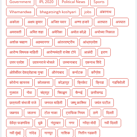
Government
IPL 2020
Political News
Sports
Vihamandwa
bhagatsingh koshyari
jobs
अंबरनाथ
अकोला
अक्षय कुमार
अजित पवार
अण्णा हजारे
अतघात
अपघात
अमरावती
अमित शहा
अमेरिका
अमोल कोल्हे
अयोध्या निकाल
अशोक चव्हाण
अहमदनगर
आंतरराष्ट्रीय
आंध्रप्रदेश
आरोग्य विषयक माहिती
आरोग्यमंत्री राजेश टोपे
आळंदी
इराण
उत्तर प्रदेश
उदयनराजे भोसले
उस्मानाबाद
एकनाथ शिंदे
ओवैसींवर देशद्रोहाचा गुन्हा
औरंगाबाद
कर्नाटक
काँग्रेश
कोरोना व्हायरस
कोलकत्ता
कोल्हापूर
क्रिकेट
क्रिडा
गडचिरोली
गुजरात
गोवा
चंद्रपूर
चिपळूण
चैन्नई
छत्तीसगढ
छत्रपती संभाजी राजे
जनरल माहिती
जम्मू काश्मिर
जयंत पाटील
जळगाव
जालना
टोल नाका
ट्राफिक नियम
ठाणे
दिल्ली
देवेंद्र फडणविस
धुळे
नंदुरबार
नगर
नरेंद्र मोदी
नवी दिल्ली
नवी मुंबई
नांदेड
नागपूर
नाशिक
नितीन गडकरी