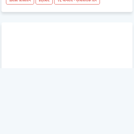
हिवाळी अधिवेशन
हैद्राबाद
२६ जानेवारी - प्रजासत्ताक दिन