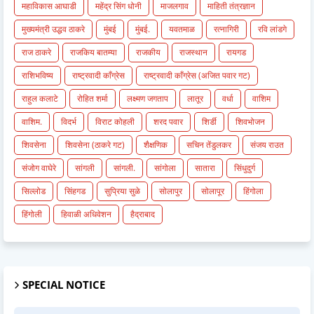
महाविकास आघाडी
महेंद्र सिंग धोनी
माजलगाव
माहिती तंत्रज्ञान
मुख्यमंत्री उद्धव ठाकरे
मुंबई
मुंबई.
यवतमाळ
रत्नागिरी
रवि लांडगे
राज ठाकरे
राजकिय बातम्या
राजकीय
राजस्थान
रायगड
राशिभविष्य
राष्ट्रवादी काँग्रेस
राष्ट्रवादी काँग्रेस (अजित पवार गट)
राहुल कलाटे
रोहित शर्मा
लक्ष्मण जगताप
लातूर
वर्धा
वाशिम
वाशिम.
विदर्भ
विराट कोहली
शरद पवार
शिर्डी
शिवभोजन
शिवसेना
शिवसेना (ठाकरे गट)
शैक्षणिक
सचिन तेंडुलकर
संजय राउत
संजोग वाघेरे
सांगली
सांगली.
सांगोला
सातारा
सिंधुदुर्ग
सिल्लोड
सिंहगड
सुप्रिया सुळे
सोलापुर
सोलापूर
हिंगोला
हिंगोली
हिवाळी अधिवेशन
हैद्राबाद
SPECIAL NOTICE