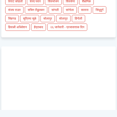
विराट कोहली
शरद पवार
शिवभोजन
शिवसेना
शैक्षणिक
संजय राउत
सचिन तेंडुलकर
सांगली
सांगोला
सातारा
सिंधुदुर्ग
सिंहगड
सुप्रिया सुळे
सोलापुर
सोलापूर
हिंगोली
हिवाळी अधिवेशन
हैद्राबाद
२६ जानेवारी - प्रजासत्ताक दिन