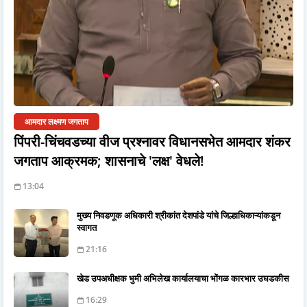
आमदार लक्ष्मण जगताप
पिंपरी-चिंचवडच्या वीज प्रश्नावर विधानसभेत आमदार शंकर
जगताप आक्रमक; शासनाचे 'लक्ष' वेधले!
13:04
मुख्य निवडणूक अधिकारी श्रीकांत देशपांडे यांचे जिल्हाधिकाऱ्यांकडून
स्वागत
21:16
खेड उपअधीक्षक भुमी अभिलेख कार्यालयाचा भोंगळ कारभार उघडकीस
16:29