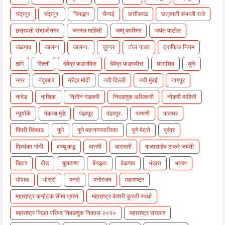
चंद्रपूर
चंद्रपूर.
चिपळूण
चैन्नई
छत्तीसगढ
छत्रपती संभाजी राजे
छत्रपती संभाजीनगर
जनरल माहिती
जम्मू काश्मिर
जयंत पाटील
जळगाव
जालना
जालना.
जुन्नर
टोल नाका
ट्राफिक नियम
ठाणे
दिल्ली
देवेंद्र फडणविस
देवेंद्र फडणवीस
धाराशिव
धुळे
नगर
नंदुरबार
नरेंद्र मोदी
नवी दिल्ली
नवी मुंबई
नागपूर
नांदेड
नाशिक
नितीन गडकरी
निवडणुक अधिकारी
नोकरी माहिती
न्यूयॉर्क
पंकजा मुंडे
पंढरपूर
पंढरपूर.
परभणी
पालघर
पिंपरी चिंचवड
पुणे
पुणे महानगरपालिका
पुणे मेट्रो
पुरंदर
प्रियंका गांधी
बच्चू कडू
बातमी
बारामती
बाळासाहेब ठाकरे जयंती
बिहार
बीड
बुलढाणा
बेंगळुरू
बेळगाव
भंडारा
भाजप
भोपाळ
भोसरी
मनसे
मनोरंजन
महाराष्ट्र
महाराष्ट्र कर्नाटक सीमा प्रश्न
महाराष्ट्र केशरी कुस्ती स्पर्धा
महाराष्ट्र जिल्हा परिषद निवडणुक निकाल २०२०
महाराष्ट्र सरकार