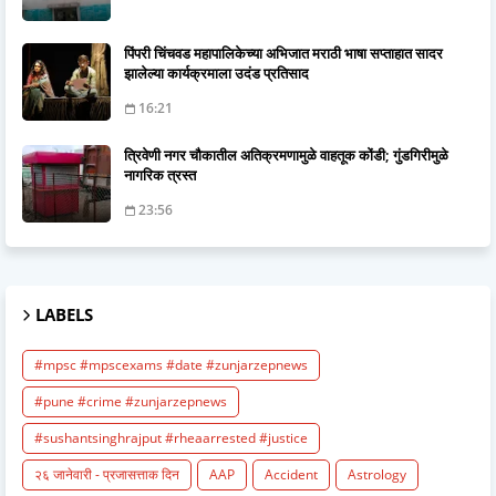
पिंपरी चिंचवड महापालिकेच्या अभिजात मराठी भाषा सप्ताहात सादर
झालेल्या कार्यक्रमाला उदंड प्रतिसाद
16:21
त्रिवेणी नगर चौकातील अतिक्रमणामुळे वाहतूक कोंडी; गुंडगिरीमुळे
नागरिक त्रस्त
23:56
LABELS
#mpsc #mpscexams #date #zunjarzepnews
#pune #crime #zunjarzepnews
#sushantsinghrajput #rheaarrested #justice
२६ जानेवारी - प्रजासत्ताक दिन
AAP
Accident
Astrology