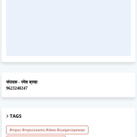
संपादक - रमेश ब्रम्हा
9623240247
TAGS
#mpsc #mpscexams #date #zunjarzepnews