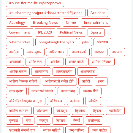
#pune #crime #zunjarzepnews
#sushantsinghrajput #rheaarrested #justice
Accident
Astrology
Breaking News
Crime
Entertainment
Government
IPL 2020
Political News
Sports
Vihamandwa
bhagatsingh koshyari
jobs
अंबरनाथ
अकोला
अक्षय कुमार
अजित पवार
अण्णा हजारे
अतघात
अपघात
अमरावती
अमित शहा
अमेरिका
अमोल कोल्हे
अयोध्या निकाल
अशोक चव्हाण
अहमदनगर
आंतरराष्ट्रीय
आंध्रप्रदेश
आरोग्य विषयक माहिती
आरोग्यमंत्री राजेश टोपे
आळंदी
इराण
उत्तर प्रदेश
उदयनराजे भोसले
उस्मानाबाद
एकनाथ शिंदे
ओवैसींवर देशद्रोहाचा गुन्हा
औरंगाबाद
कर्नाटक
काँग्रेश
कोरोना व्हायरस
कोलकत्ता
कोल्हापूर
क्रिकेट
क्रिडा
गडचिरोली
गुजरात
गोवा
चंद्रपूर
चिपळूण
चैन्नई
छत्तीसगढ
छत्रपती संभाजी राजे
जनरल माहिती
जम्मू काश्मिर
जयंत पाटील