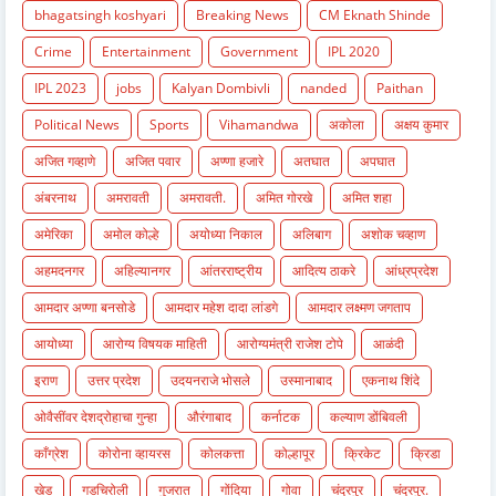
bhagatsingh koshyari
Breaking News
CM Eknath Shinde
Crime
Entertainment
Government
IPL 2020
IPL 2023
jobs
Kalyan Dombivli
nanded
Paithan
Political News
Sports
Vihamandwa
अकोला
अक्षय कुमार
अजित गव्हाणे
अजित पवार
अण्णा हजारे
अतघात
अपघात
अंबरनाथ
अमरावती
अमरावती.
अमित गोरखे
अमित शहा
अमेरिका
अमोल कोल्हे
अयोध्या निकाल
अलिबाग
अशोक चव्हाण
अहमदनगर
अहिल्यानगर
आंतरराष्ट्रीय
आदित्य ठाकरे
आंध्रप्रदेश
आमदार अण्णा बनसोडे
आमदार महेश दादा लांडगे
आमदार लक्ष्मण जगताप
आयोध्या
आरोग्य विषयक माहिती
आरोग्यमंत्री राजेश टोपे
आळंदी
इराण
उत्तर प्रदेश
उदयनराजे भोसले
उस्मानाबाद
एकनाथ शिंदे
ओवैसींवर देशद्रोहाचा गुन्हा
औरंगाबाद
कर्नाटक
कल्याण डोंबिवली
काँग्रेश
कोरोना व्हायरस
कोलकत्ता
कोल्हापूर
क्रिकेट
क्रिडा
खेड
गडचिरोली
गुजरात
गोंदिया
गोवा
चंद्रपुर
चंद्रपुर.