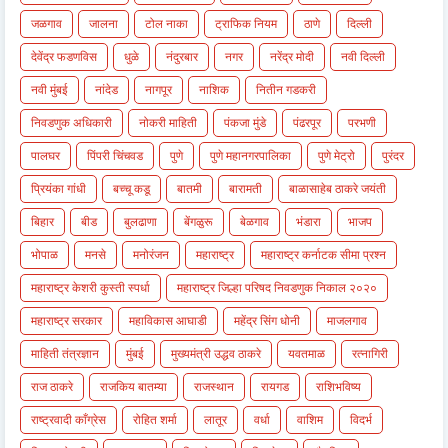
जळगाव
जालना
टोल नाका
ट्राफिक नियम
ठाणे
दिल्ली
देवेंद्र फडणविस
धुळे
नंदुरबार
नगर
नरेंद्र मोदी
नवी दिल्ली
नवी मुंबई
नांदेड
नागपूर
नाशिक
नितीन गडकरी
निवडणुक अधिकारी
नोकरी माहिती
पंकजा मुंडे
पंढरपूर
परभणी
पालघर
पिंपरी चिंचवड
पुणे
पुणे महानगरपालिका
पुणे मेट्रो
पुरंदर
प्रियंका गांधी
बच्चू कडू
बातमी
बारामती
बाळासाहेब ठाकरे जयंती
बिहार
बीड
बुलढाणा
बेंगळुरू
बेळगाव
भंडारा
भाजप
भोपाळ
मनसे
मनोरंजन
महाराष्ट्र
महाराष्ट्र कर्नाटक सीमा प्रश्न
महाराष्ट्र केशरी कुस्ती स्पर्धा
महाराष्ट्र जिल्हा परिषद निवडणुक निकाल २०२०
महाराष्ट्र सरकार
महाविकास आघाडी
महेंद्र सिंग धोनी
माजलगाव
माहिती तंत्रज्ञान
मुंबई
मुख्यमंत्री उद्धव ठाकरे
यवतमाळ
रत्नागिरी
राज ठाकरे
राजकिय बातम्या
राजस्थान
रायगड
राशिभविष्य
राष्ट्रवादी काँग्रेस
रोहित शर्मा
लातूर
वर्धा
वाशिम
विदर्भ