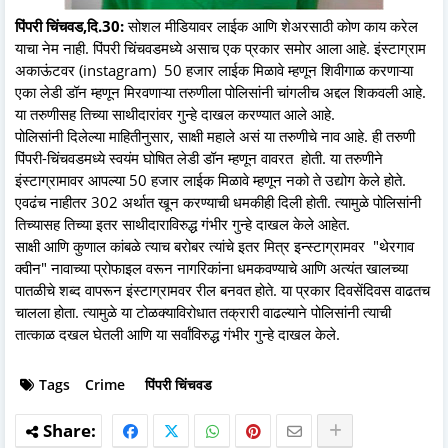
पिंपरी चिंचवड,दि.30:
सोशल मीडियावर लाईक आणि शेअरसाठी कोण काय करेल
याचा नेम नाही. पिंपरी चिंचवडमध्ये असाच एक प्रकार समोर आला आहे. इंस्टाग्राम
अकाऊंटवर (instagram) 50 हजार लाईक मिळावे म्हणून शिवीगाळ करणाऱ्या
एका लेडी डॉन म्हणून मिरवणाऱ्या तरुणीला पोलिसांनी चांगलीच अद्दल शिकवली आहे.
या तरुणीसह तिच्या साथीदारांवर गुन्हे दाखल करण्यात आले आहे.
पोलिसांनी दिलेल्या माहितीनुसार, साक्षी महाले असं या तरुणीचे नाव आहे. ही तरुणी
पिंपरी-चिंचवडमध्ये स्वयंम घोषित लेडी डॉन म्हणून वावरत होती. या तरुणीने
इंस्टाग्रामावर आपल्या 50 हजार लाईक मिळावे म्हणून नको ते उद्योग केले होते.
एवढंच नाहीतर 302 अर्थात खून करण्याची धमकीही दिली होती. त्यामुळे पोलिसांनी
तिच्यासह तिच्या इतर साथीदाराविरुद्ध गंभीर गुन्हे दाखल केले आहेत.
साक्षी आणि कुणाल कांबळे त्याच बरोबर त्यांचे इतर मित्र इन्स्टाग्रामवर "थेरगाव
क्वीन" नावाच्या प्रोफाइल वरून नागरिकांना धमकवण्याचे आणि अत्यंत खालच्या
पातळीचे शब्द वापरून इंस्टाग्रामवर रील बनवत होते. या प्रकार दिवसेंदिवस वाढतच
चालला होता. त्यामुळे या टोळक्याविरोधात तक्रारी वाढल्याने पोलिसांनी त्याची
तात्काळ दखल घेतली आणि या सर्वांविरुद्ध गंभीर गुन्हे दाखल केले.
Tags
Crime
पिंपरी चिंचवड