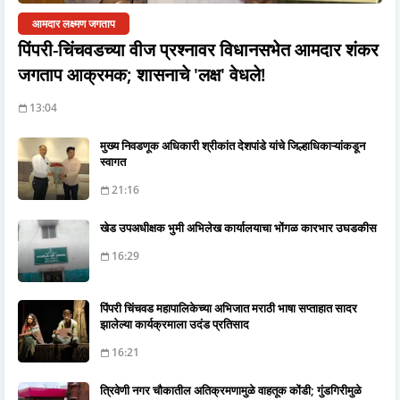
आमदार लक्ष्मण जगताप
पिंपरी-चिंचवडच्या वीज प्रश्नावर विधानसभेत आमदार शंकर
जगताप आक्रमक; शासनाचे 'लक्ष' वेधले!
13:04
मुख्य निवडणूक अधिकारी श्रीकांत देशपांडे यांचे जिल्हाधिकाऱ्यांकडून
स्वागत
21:16
खेड उपअधीक्षक भुमी अभिलेख कार्यालयाचा भोंगळ कारभार उघडकीस
16:29
पिंपरी चिंचवड महापालिकेच्या अभिजात मराठी भाषा सप्ताहात सादर
झालेल्या कार्यक्रमाला उदंड प्रतिसाद
16:21
त्रिवेणी नगर चौकातील अतिक्रमणामुळे वाहतूक कोंडी; गुंडगिरीमुळे