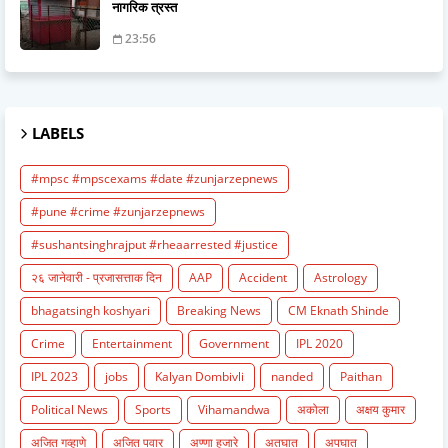
नागरिक त्रस्त
23:56
LABELS
#mpsc #mpscexams #date #zunjarzepnews
#pune #crime #zunjarzepnews
#sushantsinghrajput #rheaarrested #justice
२६ जानेवारी - प्रजासत्ताक दिन
AAP
Accident
Astrology
bhagatsingh koshyari
Breaking News
CM Eknath Shinde
Crime
Entertainment
Government
IPL 2020
IPL 2023
jobs
Kalyan Dombivli
nanded
Paithan
Political News
Sports
Vihamandwa
अकोला
अक्षय कुमार
अजित गव्हाणे
अजित पवार
अण्णा हजारे
अतघात
अपघात