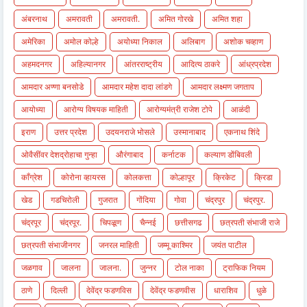
अंबरनाथ
अमरावती
अमरावती.
अमित गोरखे
अमित शहा
अमेरिका
अमोल कोल्हे
अयोध्या निकाल
अलिबाग
अशोक चव्हाण
अहमदनगर
अहिल्यानगर
आंतरराष्ट्रीय
आदित्य ठाकरे
आंध्रप्रदेश
आमदार अण्णा बनसोडे
आमदार महेश दादा लांडगे
आमदार लक्ष्मण जगताप
आयोध्या
आरोग्य विषयक माहिती
आरोग्यमंत्री राजेश टोपे
आळंदी
इराण
उत्तर प्रदेश
उदयनराजे भोसले
उस्मानाबाद
एकनाथ शिंदे
ओवैसींवर देशद्रोहाचा गुन्हा
औरंगाबाद
कर्नाटक
कल्याण डोंबिवली
काँग्रेश
कोरोना व्हायरस
कोलकत्ता
कोल्हापूर
क्रिकेट
क्रिडा
खेड
गडचिरोली
गुजरात
गोंदिया
गोवा
चंद्रपुर
चंद्रपुर.
चंद्रपूर
चंद्रपूर.
चिपळूण
चैन्नई
छत्तीसगढ
छत्रपती संभाजी राजे
छत्रपती संभाजीनगर
जनरल माहिती
जम्मू काश्मिर
जयंत पाटील
जळगाव
जालना
जालना.
जुन्नर
टोल नाका
ट्राफिक नियम
ठाणे
दिल्ली
देवेंद्र फडणविस
देवेंद्र फडणवीस
धाराशिव
धुळे