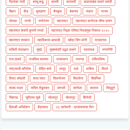
प्रियंका गांधी
बच्चू कडू
बातमी
बारामती
बाळासाहेब ठाकरे जयंती
बिहार
बीड
बुलढाणा
बेंगळुरू
बेळगाव
भंडारा
भाजप
भोपाळ
मनसे
मनोरंजन
महाराष्ट्र
महाराष्ट्र कर्नाटक सीमा प्रश्न
महाराष्ट्र केशरी कुस्ती स्पर्धा
महाराष्ट्र जिल्हा परिषद निवडणुक निकाल २०२०
महाराष्ट्र सरकार
महाविकास आघाडी
महेंद्र सिंग धोनी
माजलगाव
माहिती तंत्रज्ञान
मुंबई
मुख्यमंत्री उद्धव ठाकरे
यवतमाळ
रत्नागिरी
राज ठाकरे
राजकिय बातम्या
राजस्थान
रायगड
राशिभविष्य
राष्ट्रवादी काँग्रेस
रोहित शर्मा
लातूर
वर्धा
वाशिम
विदर्भ
विराट कोहली
शरद पवार
शिवभोजन
शिवसेना
शैक्षणिक
संजय राउत
सचिन तेंडुलकर
सांगली
सांगोला
सातारा
सिंधुदुर्ग
सिंहगड
सुप्रिया सुळे
सोलापुर
सोलापूर
हिंगोली
हिवाळी अधिवेशन
हैद्राबाद
२६ जानेवारी - प्रजासत्ताक दिन