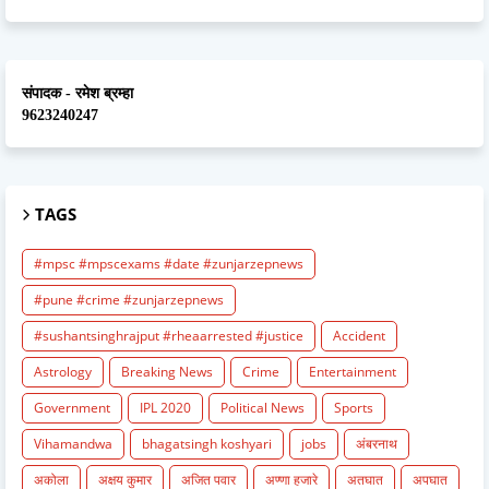
संपादक - रमेश ब्रम्हा
9623240247
TAGS
#mpsc #mpscexams #date #zunjarzepnews
#pune #crime #zunjarzepnews
#sushantsinghrajput #rheaarrested #justice
Accident
Astrology
Breaking News
Crime
Entertainment
Government
IPL 2020
Political News
Sports
Vihamandwa
bhagatsingh koshyari
jobs
अंबरनाथ
अकोला
अक्षय कुमार
अजित पवार
अण्णा हजारे
अतघात
अपघात