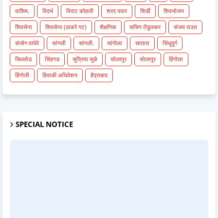
वाशिम.
विदर्भ
विराट कोहली
शरद पवार
शिर्डी
शिवभोजन
शिवसेना
शिवसेना (ठाकरे गट)
शैक्षणिक
सचिन तेंडुलकर
संजय राउत
संजोग वाघेरे
सांगली
सांगली.
सांगोला
सातारा
सिंधुदुर्ग
सिल्लोड
सिंहगड
सुप्रिया सुळे
सोलापुर
सोलापूर
हिंगोला
हिंगोली
हिवाळी अधिवेशन
हैद्राबाद
SPECIAL NOTICE