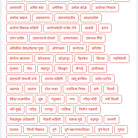
अमरावती
अमित शहा
अमेरिका
अमोल कोल्हे
अयोध्या निकाल
अशोक चव्हाण
अहमदनगर
आंतरराष्ट्रीय
आंध्रप्रदेश
आरोग्य विषयक माहिती
आरोग्यमंत्री राजेश टोपे
आळंदी
इराण
उत्तर प्रदेश
उदयनराजे भोसले
उस्मानाबाद
एकनाथ शिंदे
ओवैसींवर देशद्रोहाचा गुन्हा
औरंगाबाद
कर्नाटक
काँग्रेश
कोरोना व्हायरस
कोलकत्ता
कोल्हापूर
क्रिकेट
क्रिडा
गडचिरोली
गुजरात
गोवा
चंद्रपूर
चिपळूण
चैन्नई
छत्तीसगढ
छत्रपती संभाजी राजे
जनरल माहिती
जम्मू काश्मिर
जयंत पाटील
जळगाव
जालना
टोल नाका
ट्राफिक नियम
ठाणे
दिल्ली
देवेंद्र फडणविस
धुळे
नंदुरबार
नगर
नरेंद्र मोदी
नवी दिल्ली
नवी मुंबई
नांदेड
नागपूर
नाशिक
नितीन गडकरी
निवडणुक अधिकारी
नोकरी माहिती
पंकजा मुंडे
पंढरपूर
परभणी
पालघर
पिंपरी चिंचवड
पुणे
पुणे महानगरपालिका
पुणे मेट्रो
पुरंदर