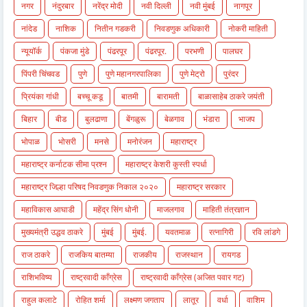
नगर
नंदुरबार
नरेंद्र मोदी
नवी दिल्ली
नवी मुंबई
नागपूर
नांदेड
नाशिक
नितीन गडकरी
निवडणुक अधिकारी
नोकरी माहिती
न्यूयॉर्क
पंकजा मुंडे
पंढरपूर
पंढरपूर.
परभणी
पालघर
पिंपरी चिंचवड
पुणे
पुणे महानगरपालिका
पुणे मेट्रो
पुरंदर
प्रियंका गांधी
बच्चू कडू
बातमी
बारामती
बाळासाहेब ठाकरे जयंती
बिहार
बीड
बुलढाणा
बेंगळुरू
बेळगाव
भंडारा
भाजप
भोपाळ
भोसरी
मनसे
मनोरंजन
महाराष्ट्र
महाराष्ट्र कर्नाटक सीमा प्रश्न
महाराष्ट्र केशरी कुस्ती स्पर्धा
महाराष्ट्र जिल्हा परिषद निवडणुक निकाल २०२०
महाराष्ट्र सरकार
महाविकास आघाडी
महेंद्र सिंग धोनी
माजलगाव
माहिती तंत्रज्ञान
मुख्यमंत्री उद्धव ठाकरे
मुंबई
मुंबई.
यवतमाळ
रत्नागिरी
रवि लांडगे
राज ठाकरे
राजकिय बातम्या
राजकीय
राजस्थान
रायगड
राशिभविष्य
राष्ट्रवादी काँग्रेस
राष्ट्रवादी काँग्रेस (अजित पवार गट)
राहुल कलाटे
रोहित शर्मा
लक्ष्मण जगताप
लातूर
वर्धा
वाशिम