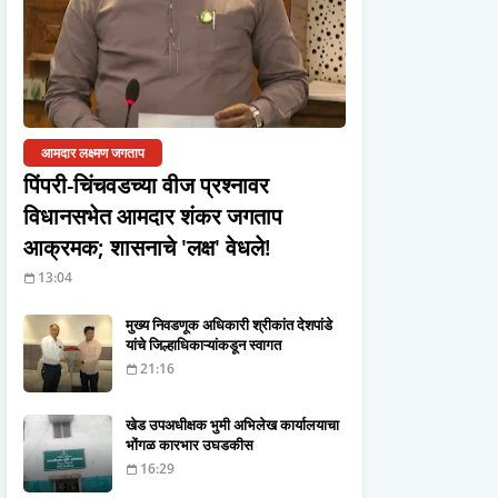
आमदार लक्ष्मण जगताप
पिंपरी-चिंचवडच्या वीज प्रश्नावर
विधानसभेत आमदार शंकर जगताप
आक्रमक; शासनाचे 'लक्ष' वेधले!
13:04
मुख्य निवडणूक अधिकारी श्रीकांत देशपांडे
यांचे जिल्हाधिकाऱ्यांकडून स्वागत
21:16
खेड उपअधीक्षक भुमी अभिलेख कार्यालयाचा
भोंगळ कारभार उघडकीस
16:29