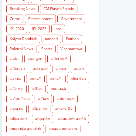
Breaking News
CM Eknath Shinde
Crime
Entertainment
Government
IPL 2020
IPL 2023
jobs
Kalyan Dombivli
nanded
Paithan
Political News
Sports
Vihamandwa
अकोला
अक्षय कुमार
अजित गव्हाणे
अजित पवार
अण्णा हजारे
अतघात
अपघात
अंबरनाथ
अमरावती
अमरावती.
अमित गोरखे
अमित शहा
अमेरिका
अमोल कोल्हे
अयोध्या निकाल
अलिबाग
अशोक चव्हाण
अहमदनगर
अहिल्यानगर
आंतरराष्ट्रीय
आदित्य ठाकरे
आंध्रप्रदेश
आमदार अण्णा बनसोडे
आमदार महेश दादा लांडगे
आमदार लक्ष्मण जगताप