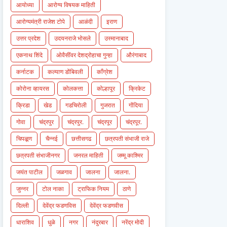
आयोध्या
आरोग्य विषयक माहिती
आरोग्यमंत्री राजेश टोपे
आळंदी
इराण
उत्तर प्रदेश
उदयनराजे भोसले
उस्मानाबाद
एकनाथ शिंदे
ओवैसींवर देशद्रोहाचा गुन्हा
औरंगाबाद
कर्नाटक
कल्याण डोंबिवली
काँग्रेश
कोरोना व्हायरस
कोलकत्ता
कोल्हापूर
क्रिकेट
क्रिडा
खेड
गडचिरोली
गुजरात
गोंदिया
गोवा
चंद्रपुर
चंद्रपुर.
चंद्रपूर
चंद्रपूर.
चिपळूण
चैन्नई
छत्तीसगढ
छत्रपती संभाजी राजे
छत्रपती संभाजीनगर
जनरल माहिती
जम्मू काश्मिर
जयंत पाटील
जळगाव
जालना
जालना.
जुन्नर
टोल नाका
ट्राफिक नियम
ठाणे
दिल्ली
देवेंद्र फडणविस
देवेंद्र फडणवीस
धाराशिव
धुळे
नगर
नंदुरबार
नरेंद्र मोदी