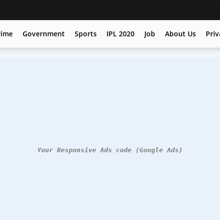
rime
Government
Sports
IPL 2020
Job
About Us
Priv
Your Responsive Ads code (Google Ads)