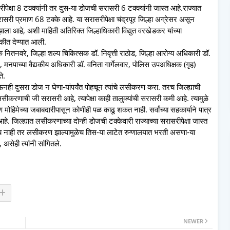
रीपेक्षा 8 टक्क्यांनी तर दुस-या डोजची सरासरी 6 टक्क्यांनी जास्त आहे.राज्यात
सरी प्रमाण 68 टक्के आहे. या सरासरीपेक्षा चंद्रपूर जिल्हा अग्रेसर असून
ाला आहे, अशी माहिती अतिरिक्त जिल्हाधिकारी विद्युत वरखेडकर यांच्या
ैठकीत देण्यात आली.
 नितनवरे, जिल्हा शल्य चिकित्सक डॉ. निवृत्ती राठोड, जिल्हा आरोग्य अधिकारी डॉ.
नपाच्या वैद्यकीय अधिकारी डॉ. वनिता गार्गेलवार, पोलिस उपअधिक्षक (गृह)
े.
ऊनही दुसरा डोज न घेणा-यांपर्यंत पोहचून त्यांचे लसीकरण करा. तरच जिल्ह्याची
करणाची जी सरासरी आहे, त्यापेक्षा काही तालुक्यांची सरासरी कमी आहे. त्यामुळे
करण मोहिमेच्या जबाबदारीपासून कोणीही पळ काढू शकत नाही. सर्वांच्या सहकार्याने पात्र
हे. जिल्ह्यात लसीकरणाच्या दोन्ही डोजची टक्केवारी राज्याच्या सरासरीपेक्षा जास्त
एवढेच नाही तर लसीकरण झाल्यामुळेच तिस-या लाटेत रुग्णालयात भरती असणा-या
असेही त्यांनी सांगितले.
NEWER