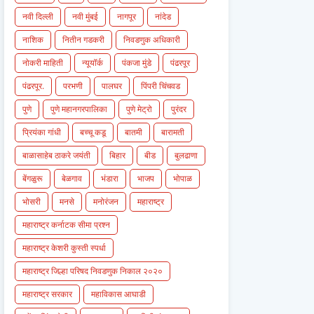
नवी दिल्ली
नवी मुंबई
नागपूर
नांदेड
नाशिक
नितीन गडकरी
निवडणुक अधिकारी
नोकरी माहिती
न्यूयॉर्क
पंकजा मुंडे
पंढरपूर
पंढरपूर.
परभणी
पालघर
पिंपरी चिंचवड
पुणे
पुणे महानगरपालिका
पुणे मेट्रो
पुरंदर
प्रियंका गांधी
बच्चू कडू
बातमी
बारामती
बाळासाहेब ठाकरे जयंती
बिहार
बीड
बुलढाणा
बेंगळुरू
बेळगाव
भंडारा
भाजप
भोपाळ
भोसरी
मनसे
मनोरंजन
महाराष्ट्र
महाराष्ट्र कर्नाटक सीमा प्रश्न
महाराष्ट्र केशरी कुस्ती स्पर्धा
महाराष्ट्र जिल्हा परिषद निवडणुक निकाल २०२०
महाराष्ट्र सरकार
महाविकास आघाडी