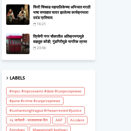
पिंपरी चिंचवड महापालिकेच्या अभिजात मराठी
भाषा सप्ताहात सादर झालेल्या कार्यक्रमाला
उदंड प्रतिसाद
16:21
त्रिवेणी नगर चौकातील अतिक्रमणामुळे
वाहतूक कोंडी; गुंडगिरीमुळे नागरिक त्रस्त
23:56
LABELS
#mpsc #mpscexams #date #zunjarzepnews
#pune #crime #zunjarzepnews
#sushantsinghrajput #rheaarrested #justice
२६ जानेवारी - प्रजासत्ताक दिन
AAP
Accident
Astrology
bhagatsingh koshyari