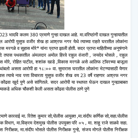
3 भादवि कलम 380 प्रमाणे गुन्हा दाखल आहे. मा.वरिष्ठांनी दाखल गुन्हायातील
ील आरोपी युसुफ वजीर शेख हा आश्रफ नगर येथे त्याच्या राहते घरातील लोकांना
रगळे व सुहास मोरे* यांना प्राप्त झाली होती. सदर प्राप्त माहितीच्या अनुषंगाने
दे तपास पथकातील अंमलदार अमोल हिरवे राहुल वंजारी , जयदेव भोसले , राहुल
ास मोरे, रोहित पाटील, शशांक खाडे ,विकास मरगळे असे आलिफ टॉवरच्या बाजूला
थांबलो असता आरोपी हा १८:०० वा. सुमारास घरातील लोकांना भेटण्यासाठी येणार
्यास त्याचे नाव पत्ता विचारता युसुफ वजीर शेख वय 23 वर्षे राहणार अश्रफ नगर
े कोंढवा खुर्द पुणे असे सांगितले. सदर आरोपी या स्थापत घेऊन दाखल गुन्ह्याबाबत
्याच्याकडे अधिक चौकशी केली असता कोंढवा पोलीस ठाणे पुणे
रमाणे कारवाई मा. रितेश कुमार सो,पोलीस आयुक्त ,मा.संदीप कर्णिक सो,सहा.पोलीस
ेशिक विभाग, मा.विक्रम देशमुख पोलीस उपयुक्त परि ०५ , मा. शाहू राजे साळवे सहा.
 निरीक्षक, मा.संदीप भोसले पोलीस निरीक्षक गुन्हे, संजय मोगले पोलीस निरीक्षक