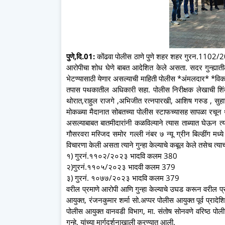
पुणे,दि.01:
कोंढवा पोलीस ठाणे पुणे शहर शहर गुरन.1102/202
आरोपीचा शोध घेणे बाबत आदेशित केले असता. सदर गुन्ह्यात
भेटण्यासाठी येणार असल्याची माहिती पोलीस *अंमलदार* *विकास म
तपास पथकातील अधिकारी सहा. पोलीस निरीक्षक लेखाची शिं
थोरात,राहुल राजगे ,अभिजीत रत्नपारखी, आशिष गरुड , सुह
मोकळ्या मैदानात सोबतच्या पोलीस स्टाफच्यासह सापळा रचून 
असल्याबाबत बातमीदारांनी कळविल्याने त्यास ताब्यात घेऊन त
गौसरवरा मस्जिद समोर गल्ली नंबर ७ न्यू ग्रीन बिल्डींग मध्य
विचारणा केली असता त्याने गुन्हा केल्याचे कबूल केले तसेच त
१) गुरनं.११०२/२०२३ भादवि कलम 380
२)गुरनं.११०५/२०२३ भादवी कलम 379
३) गुरनं. १०७७/२०२३ भादवि कलम 379
वरील प्रमाणे आरोपी आणि गुन्हा केल्याचे उघड करून वरील प्
आयुक्त, रंजनकुमार शर्मा सो.अप्पर पोलीस आयुक्त पूर्व प्राद
पोलीस आयुक्त वानवडी विभाग, मा. संतोष सोनवणे वरिष्ठ पोलीस
गुन्हे, यांच्या मार्गदर्शनाखाली करण्यात आली.