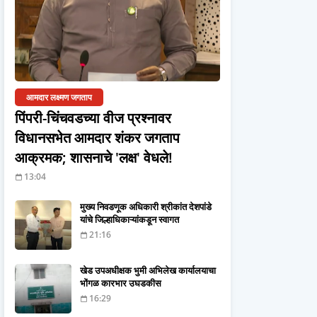
आमदार लक्ष्मण जगताप
पिंपरी-चिंचवडच्या वीज प्रश्नावर
विधानसभेत आमदार शंकर जगताप
आक्रमक; शासनाचे 'लक्ष' वेधले!
13:04
मुख्य निवडणूक अधिकारी श्रीकांत देशपांडे
यांचे जिल्हाधिकाऱ्यांकडून स्वागत
21:16
खेड उपअधीक्षक भुमी अभिलेख कार्यालयाचा
भोंगळ कारभार उघडकीस
16:29