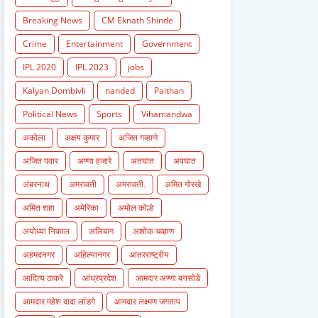
Breaking News
CM Eknath Shinde
Crime
Entertainment
Government
IPL 2020
IPL 2023
jobs
Kalyan Dombivli
nanded
Paithan
Political News
Sports
Vihamandwa
अकोला
अक्षय कुमार
अजित गव्हाणे
अजित पवार
अण्णा हजारे
अतघात
अपघात
अंबरनाथ
अमरावती
अमरावती.
अमित गोरखे
अमित शहा
अमेरिका
अमोल कोल्हे
अयोध्या निकाल
अलिबाग
अशोक चव्हाण
अहमदनगर
अहिल्यानगर
आंतरराष्ट्रीय
आदित्य ठाकरे
आंध्रप्रदेश
आमदार अण्णा बनसोडे
आमदार महेश दादा लांडगे
आमदार लक्ष्मण जगताप