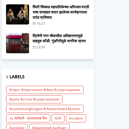
पिंपरी चिंचवड महापालिकेच्या अभिजात मराठी
भाषा सप्ताहात सादर झालेल्या कार्यक्रमाला
उदंड प्रतिसाद
16:21
त्रिवेणी नगर चौकातील अतिक्रमणामुळे
वाहतूक कोंडी; गुंडगिरीमुळे नागरिक त्रस्त
23:56
LABELS
#mpsc #mpscexams #date #zunjarzepnews
#pune #crime #zunjarzepnews
#sushantsinghrajput #rheaarrested #justice
२६ जानेवारी - प्रजासत्ताक दिन
AAP
Accident
Astrology
bhagatsingh koshyari