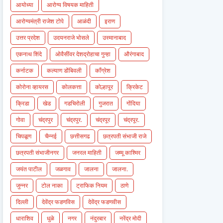
आयोध्या
आरोग्य विषयक माहिती
आरोग्यमंत्री राजेश टोपे
आळंदी
इराण
उत्तर प्रदेश
उदयनराजे भोसले
उस्मानाबाद
एकनाथ शिंदे
ओवैसींवर देशद्रोहाचा गुन्हा
औरंगाबाद
कर्नाटक
कल्याण डोंबिवली
काँग्रेश
कोरोना व्हायरस
कोलकत्ता
कोल्हापूर
क्रिकेट
क्रिडा
खेड
गडचिरोली
गुजरात
गोंदिया
गोवा
चंद्रपुर
चंद्रपुर.
चंद्रपूर
चंद्रपूर.
चिपळूण
चैन्नई
छत्तीसगढ
छत्रपती संभाजी राजे
छत्रपती संभाजीनगर
जनरल माहिती
जम्मू काश्मिर
जयंत पाटील
जळगाव
जालना
जालना.
जुन्नर
टोल नाका
ट्राफिक नियम
ठाणे
दिल्ली
देवेंद्र फडणविस
देवेंद्र फडणवीस
धाराशिव
धुळे
नगर
नंदुरबार
नरेंद्र मोदी