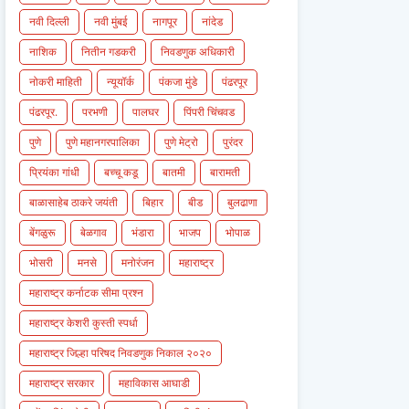
नवी दिल्ली
नवी मुंबई
नागपूर
नांदेड
नाशिक
नितीन गडकरी
निवडणुक अधिकारी
नोकरी माहिती
न्यूयॉर्क
पंकजा मुंडे
पंढरपूर
पंढरपूर.
परभणी
पालघर
पिंपरी चिंचवड
पुणे
पुणे महानगरपालिका
पुणे मेट्रो
पुरंदर
प्रियंका गांधी
बच्चू कडू
बातमी
बारामती
बाळासाहेब ठाकरे जयंती
बिहार
बीड
बुलढाणा
बेंगळुरू
बेळगाव
भंडारा
भाजप
भोपाळ
भोसरी
मनसे
मनोरंजन
महाराष्ट्र
महाराष्ट्र कर्नाटक सीमा प्रश्न
महाराष्ट्र केशरी कुस्ती स्पर्धा
महाराष्ट्र जिल्हा परिषद निवडणुक निकाल २०२०
महाराष्ट्र सरकार
महाविकास आघाडी