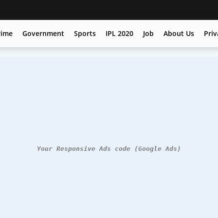
rime
Government
Sports
IPL 2020
Job
About Us
Priv
Your Responsive Ads code (Google Ads)