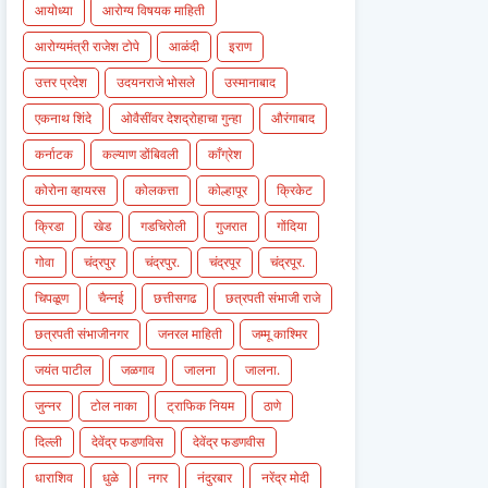
आयोध्या
आरोग्य विषयक माहिती
आरोग्यमंत्री राजेश टोपे
आळंदी
इराण
उत्तर प्रदेश
उदयनराजे भोसले
उस्मानाबाद
एकनाथ शिंदे
ओवैसींवर देशद्रोहाचा गुन्हा
औरंगाबाद
कर्नाटक
कल्याण डोंबिवली
काँग्रेश
कोरोना व्हायरस
कोलकत्ता
कोल्हापूर
क्रिकेट
क्रिडा
खेड
गडचिरोली
गुजरात
गोंदिया
गोवा
चंद्रपुर
चंद्रपुर.
चंद्रपूर
चंद्रपूर.
चिपळूण
चैन्नई
छत्तीसगढ
छत्रपती संभाजी राजे
छत्रपती संभाजीनगर
जनरल माहिती
जम्मू काश्मिर
जयंत पाटील
जळगाव
जालना
जालना.
जुन्नर
टोल नाका
ट्राफिक नियम
ठाणे
दिल्ली
देवेंद्र फडणविस
देवेंद्र फडणवीस
धाराशिव
धुळे
नगर
नंदुरबार
नरेंद्र मोदी