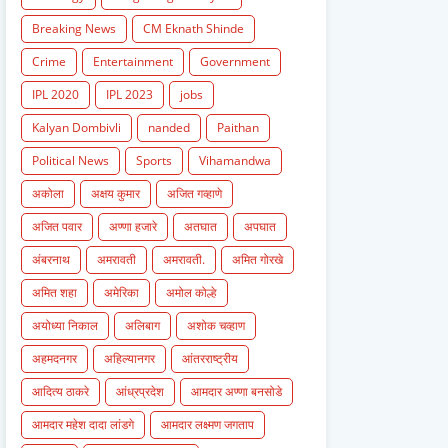
Breaking News
CM Eknath Shinde
Crime
Entertainment
Government
IPL 2020
IPL 2023
jobs
Kalyan Dombivli
nanded
Paithan
Political News
Sports
Vihamandwa
अकोला
अक्षय कुमार
अजित गव्हाणे
अजित पवार
अण्णा हजारे
अतघात
अपघात
अंबरनाथ
अमरावती
अमरावती.
अमित गोरखे
अमित शहा
अमेरिका
अमोल कोल्हे
अयोध्या निकाल
अलिबाग
अशोक चव्हाण
अहमदनगर
अहिल्यानगर
आंतरराष्ट्रीय
आदित्य ठाकरे
आंध्रप्रदेश
आमदार अण्णा बनसोडे
आमदार महेश दादा लांडगे
आमदार लक्ष्मण जगताप