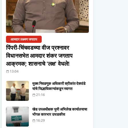
आमदार लक्ष्मण जगताप
पिंपरी-चिंचवडच्या वीज प्रश्नावर
विधानसभेत आमदार शंकर जगताप
आक्रमक; शासनाचे 'लक्ष' वेधले!
13:04
मुख्य निवडणूक अधिकारी श्रीकांत देशपांडे
यांचे जिल्हाधिकाऱ्यांकडून स्वागत
21:16
खेड उपअधीक्षक भुमी अभिलेख कार्यालयाचा
भोंगळ कारभार उघडकीस
16:29