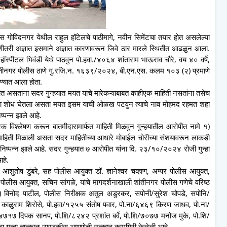
ोविंदनगर येथील राहुल हॉटेलचे पाठीमागे, नवीन सिमेंटचा तयार होत असलेल्या
री अज्ञात इसमाने अज्ञात कारणावरून जिवे ठार मारले स्थितीत आढळुन आला.
हॉस्पीटल भिवंडी येथे पाठवुन पो.हवा./४०६४ शांताराम भाऊराव चौरे, वय ४० वर्षे,
न शांतीनगर पोलीस ठाणे गु.रजि.न. १६३९/२०२४, बी.एन.एस. कलम १०३ (२) प्रमाणे
्यात आला होता.
 असतांना सदर गुन्हयात मयत याचे मारेकऱ्याबाबत काहीएक माहिती नसतांना तसेच
ा शोध घेतला असता मयत इसम याची ओळख पटवुन त्याचे नाव मोहमद रहमत शहा
्पन्न झाले आहे.
्रिक विश्लेषण करून बातमीदारामार्फत माहिती मिळवुन गुन्हयातील आरोपीत नामे १)
चे माहिती मिळाली असता सदर माहितीच्या आधारे मोबाईल चोरीच्या संशयावरून लाकडी
 निष्पन्न झाले आहे. सदर गुन्हयात ७ आरोपीत यांना दि. २३/१०/२०२४ रोजी गुन्हा
हे.
शुतोष डुंबरे, सह पोलीस आयुक्त डॉ. ज्ञानेश्वर चव्हाण, अप्पर पोलीस आयुक्त,
लीस आयुक्त, सचिन सांगळे, यांचे मागदर्शनाखाली शांतीनगर पोलीस गणेचे वरिष्ठ
ा) विनोद पाटील, पोलीस निरीक्षक अतुल अडुरकर, सपोनी/सुरेश चोपडे, सपोनि/
 काळुराम शिरोसे, पो.हवा/१२५५ संतोष पवार, पो.ना/६४६९ किरण जाधव, पो.ना/
४७१७ दिपक सानप, पो.शि/८२४२ प्रशांत बर्वे, पो.शि/७०७७ मनोज मुके, पो.शि/
 गुन्हा तात्काळ उघडकीस आणणेची उत्कृष्ठ कामगिरी केलेली आहे.