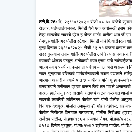
ठाणे,दि.26:
दि. २३/१०/२०२४ रोजी ०८.३० वाजेचे सुमारास ग
रोडवर, पाईपलाईनजवळ, भिवंडी येथे एक अनोळखी इसम कोणीत
तेव्हा लागलीच सदरचे प्रेत हे पोस्ट मार्टम करीता आय.जी.एम 
नेमणूक शांतीनगर पोलीस स्टेशन, भिवंडी यांचे फिर्यादीवरू
गुन्हा दिनांक २३/१०/२०२४ रोजी १३.११ वाजता दाखल करण
सदर गुन्हयाचा तपास शांतीनगर पोलीस ठाणेचे तपास पथक करीत
मयताची ओळख पटवुन अनोळखी मयत इसम याचे नातेवाईकांच
आलम वय २० वर्षे रा. कलकत्ता पश्चिम बंगाल असे असल्याचे निष
सदर गुन्हयाचा वरिष्ठाचे मार्गदर्शनाखाली तपास पथकाने तांत
आरमान अंसारी व त्याचे ५ ते ७ साथीदार यांनी गुन्हा केल्या
मारदांडयाने शरीरावर प्रहार करून जिवे ठार मारले असल्याची
दाखल झालेपासुन ०३ तासाचे आतमध्ये अटक करण्यात आली आ
सदरची कामगिरी शांतीनगर पोलीस ठाणे यांनी पोलीस आयुक्त आ
विनायक देशमुख, पोलीस उपायुक्त डॉ. मोहन दहीकर, सहायक पो
पोलीस निरीक्षक विनायक गायकवाड, पोलीस निरीक्षक (प्रश
सर्जेराव पाटील, पो.हवा/१८६५ रिजवान सैयद, पो.हवा/४५८८
७१९७ दिनेश भुरकुट, पो.ना/१७७२ श्रीकांत पाटील, पो.शि/
८३१७ रोशन जाधव, पो. शि/५५५९ रविंद्र पाटील यांनी सदरचा