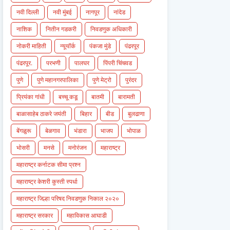
नवी दिल्ली
नवी मुंबई
नागपूर
नांदेड
नाशिक
नितीन गडकरी
निवडणुक अधिकारी
नोकरी माहिती
न्यूयॉर्क
पंकजा मुंडे
पंढरपूर
पंढरपूर.
परभणी
पालघर
पिंपरी चिंचवड
पुणे
पुणे महानगरपालिका
पुणे मेट्रो
पुरंदर
प्रियंका गांधी
बच्चू कडू
बातमी
बारामती
बाळासाहेब ठाकरे जयंती
बिहार
बीड
बुलढाणा
बेंगळुरू
बेळगाव
भंडारा
भाजप
भोपाळ
भोसरी
मनसे
मनोरंजन
महाराष्ट्र
महाराष्ट्र कर्नाटक सीमा प्रश्न
महाराष्ट्र केशरी कुस्ती स्पर्धा
महाराष्ट्र जिल्हा परिषद निवडणुक निकाल २०२०
महाराष्ट्र सरकार
महाविकास आघाडी