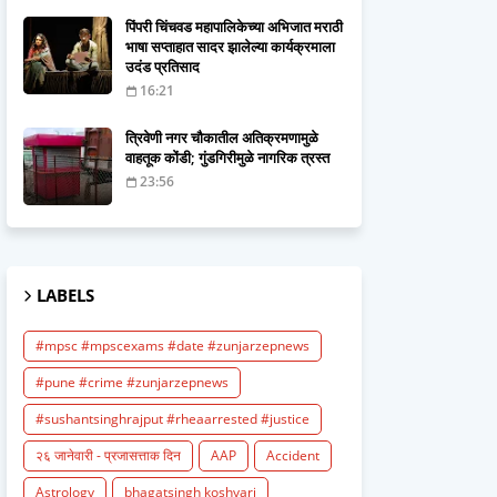
पिंपरी चिंचवड महापालिकेच्या अभिजात मराठी
भाषा सप्ताहात सादर झालेल्या कार्यक्रमाला
उदंड प्रतिसाद
16:21
त्रिवेणी नगर चौकातील अतिक्रमणामुळे
वाहतूक कोंडी; गुंडगिरीमुळे नागरिक त्रस्त
23:56
LABELS
#mpsc #mpscexams #date #zunjarzepnews
#pune #crime #zunjarzepnews
#sushantsinghrajput #rheaarrested #justice
२६ जानेवारी - प्रजासत्ताक दिन
AAP
Accident
Astrology
bhagatsingh koshyari