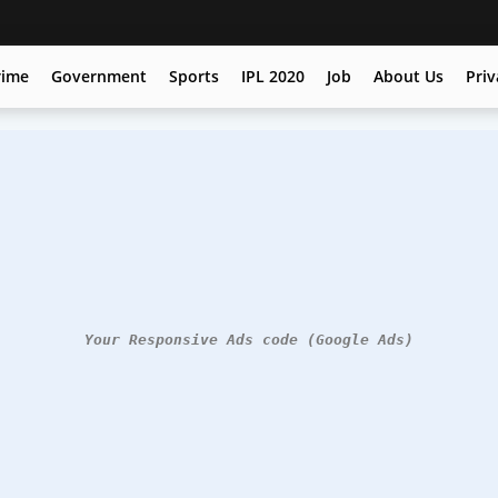
rime
Government
Sports
IPL 2020
Job
About Us
Priv
Your Responsive Ads code (Google Ads)