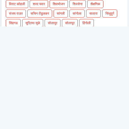
विराट कोहली
शरद पवार
शिवभोजन
शिवसेना
शैक्षणिक
संजय राउत
सचिन तेंडुलकर
सांगली
सांगोला
सातारा
सिंधुदुर्ग
सिंहगड
सुप्रिया सुळे
सोलापुर
सोलापूर
हिंगोली
हिवाळी अधिवेशन
हैद्राबाद
२६ जानेवारी - प्रजासत्ताक दिन