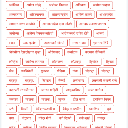
अमेरिका
अमोल कोल्हे
अयोध्या निकाल
अलिबाग
अशोक चव्हाण
अहमदनगर
अहिल्यानगर
आंतरराष्ट्रीय
आदित्य ठाकरे
आंध्रप्रदेश
आमदार अण्णा बनसोडे
आमदार महेश दादा लांडगे
आमदार लक्ष्मण जगताप
आयोध्या
आरोग्य विषयक माहिती
आरोग्यमंत्री राजेश टोपे
आळंदी
इराण
उत्तर प्रदेश
उदयनराजे भोसले
उस्मानाबाद
एकनाथ शिंदे
ओवैसींवर देशद्रोहाचा गुन्हा
औरंगाबाद
कर्नाटक
कल्याण डोंबिवली
काँग्रेश
कोरोना व्हायरस
कोलकत्ता
कोल्हापूर
क्रिकेट
क्रिडा
खेड
गडचिरोली
गुजरात
गोंदिया
गोवा
चंद्रपुर
चंद्रपुर.
चंद्रपूर
चंद्रपूर.
चिपळूण
चैन्नई
छत्तीसगढ
छत्रपती संभाजी राजे
छत्रपती संभाजीनगर
जनरल माहिती
जम्मू काश्मिर
जयंत पाटील
जळगाव
जालना
जालना.
जुन्नर
टोल नाका
ट्राफिक नियम
ठाणे
दिल्ली
देवेंद्र फडणविस
देवेंद्र फडणवीस
धाराशिव
धुळे
नगर
नंदुरबार
नरेंद्र मोदी
नवी दिल्ली
नवी मुंबई
नागपूर
नांदेड
नाशिक
नितीन गडकरी
निवडणुक अधिकारी
नोकरी माहिती