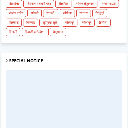
शिवसेना
शिवसेना (ठाकरे गट)
शैक्षणिक
सचिन तेंडुलकर
संजय राउत
संजोग वाघेरे
सांगली
सांगली.
सांगोला
सातारा
सिंधुदुर्ग
सिल्लोड
सिंहगड
सुप्रिया सुळे
सोलापुर
सोलापूर
हिंगोला
हिंगोली
हिवाळी अधिवेशन
हैद्राबाद
SPECIAL NOTICE