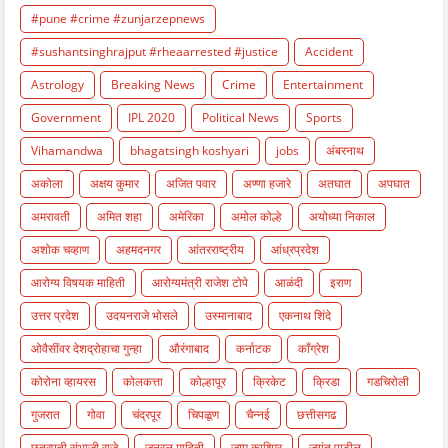
#pune #crime #zunjarzepnews
#sushantsinghrajput #rheaarrested #justice
Accident
Astrology
Breaking News
Crime
Entertainment
Government
IPL 2020
Political News
Sports
Vihamandwa
bhagatsingh koshyari
jobs
अंबरनाथ
अकोला
अक्षय कुमार
अजित पवार
अण्णा हजारे
अतघात
अपघात
अमरावती
अमित शहा
अमेरिका
अमोल कोल्हे
अयोध्या निकाल
अशोक चव्हाण
अहमदनगर
आंतरराष्ट्रीय
आंध्रप्रदेश
आरोग्य विषयक माहिती
आरोग्यमंत्री राजेश टोपे
आळंदी
इराण
उत्तर प्रदेश
उदयनराजे भोसले
उस्मानाबाद
एकनाथ शिंदे
ओवैसींवर देशद्रोहाचा गुन्हा
औरंगाबाद
कर्नाटक
काँग्रेश
कोरोना व्हायरस
कोलकत्ता
कोल्हापूर
क्रिकेट
क्रिडा
गडचिरोली
गुजरात
गोवा
चंद्रपूर
चिपळूण
चैन्नई
छत्तीसगढ
छत्रपती संभाजी राजे
जनरल माहिती
जम्मू काश्मिर
जयंत पाटील