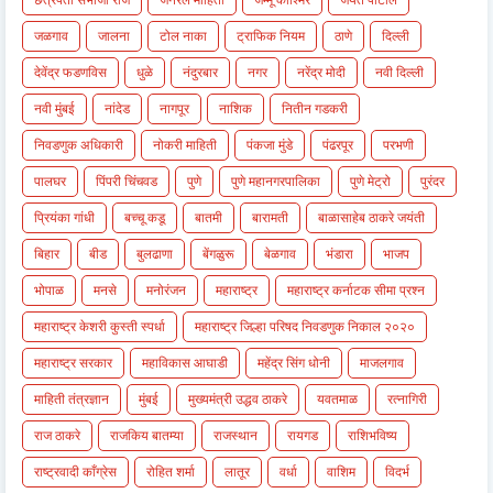
जळगाव
जालना
टोल नाका
ट्राफिक नियम
ठाणे
दिल्ली
देवेंद्र फडणविस
धुळे
नंदुरबार
नगर
नरेंद्र मोदी
नवी दिल्ली
नवी मुंबई
नांदेड
नागपूर
नाशिक
नितीन गडकरी
निवडणुक अधिकारी
नोकरी माहिती
पंकजा मुंडे
पंढरपूर
परभणी
पालघर
पिंपरी चिंचवड
पुणे
पुणे महानगरपालिका
पुणे मेट्रो
पुरंदर
प्रियंका गांधी
बच्चू कडू
बातमी
बारामती
बाळासाहेब ठाकरे जयंती
बिहार
बीड
बुलढाणा
बेंगळुरू
बेळगाव
भंडारा
भाजप
भोपाळ
मनसे
मनोरंजन
महाराष्ट्र
महाराष्ट्र कर्नाटक सीमा प्रश्न
महाराष्ट्र केशरी कुस्ती स्पर्धा
महाराष्ट्र जिल्हा परिषद निवडणुक निकाल २०२०
महाराष्ट्र सरकार
महाविकास आघाडी
महेंद्र सिंग धोनी
माजलगाव
माहिती तंत्रज्ञान
मुंबई
मुख्यमंत्री उद्धव ठाकरे
यवतमाळ
रत्नागिरी
राज ठाकरे
राजकिय बातम्या
राजस्थान
रायगड
राशिभविष्य
राष्ट्रवादी काँग्रेस
रोहित शर्मा
लातूर
वर्धा
वाशिम
विदर्भ