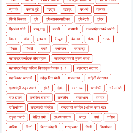
न्यूयॉर्क
पंकजा मुंडे
पंढरपूर
पंढरपूर.
परभणी
पालघर
पिंपरी चिंचवड
पुणे
पुणे महानगरपालिका
पुणे मेट्रो
पुरंदर
प्रियंका गांधी
बच्चू कडू
बातमी
बारामती
बाळासाहेब ठाकरे जयंती
बिहार
बीड
बुलढाणा
बेंगळुरू
बेळगाव
भंडारा
भाजप
भोपाळ
भोसरी
मनसे
मनोरंजन
महाराष्ट्र
महाराष्ट्र कर्नाटक सीमा प्रश्न
महाराष्ट्र केशरी कुस्ती स्पर्धा
महाराष्ट्र जिल्हा परिषद निवडणुक निकाल २०२०
महाराष्ट्र सरकार
महाविकास आघाडी
महेंद्र सिंग धोनी
माजलगाव
माहिती तंत्रज्ञान
मुख्यमंत्री उद्धव ठाकरे
मुंबई
मुंबई.
यवतमाळ
रत्नागिरी
रवि लांडगे
राज ठाकरे
राजकिय बातम्या
राजकीय
राजस्थान
रायगड
राशिभविष्य
राष्ट्रवादी काँग्रेस
राष्ट्रवादी काँग्रेस (अजित पवार गट)
राहुल कलाटे
रोहित शर्मा
लक्ष्मण जगताप
लातूर
वर्धा
वाशिम
वाशिम.
विदर्भ
विराट कोहली
शरद पवार
शिर्डी
शिवभोजन