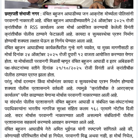
छत्रपती संभाजी नगर
: वंचित बहुजन आघाडीच्या जन आक्रोश मोर्च्याला पोलिसांनी
परवानगी नाकारली आहे. वंचित बहुजन आघाडीच्यावतीने 24 ऑक्टोबर २०२५ रोजी
क्रांतीचौक ते RSS कार्यालय असा मोर्चा आयोजित करण्याची केलेली विनंती
क्रांतीचौक पोलीस ठाण्याने फेटाळली आहे. कायदा व सुव्यवस्थेचा प्रश्न निर्माण
होण्याची शक्यता लक्षात घेऊन हा निर्णय घेण्यात आला आहे.
वंचित बहुजन आघाडीच्या कार्यकर्तेवरील गुन्हे मागे घ्यावेत, या मुख्य मागणीसाठी हा
मोर्चा दिनांक २४ ऑक्टोबर २०२५ रोजी दुपारी १२ वाजता आयोजित करण्यात येणार
होता. या मोर्चासाठी परवानगी मिळावी म्हणून वंचित बहुजन आघाडी व इतर आंबेडकरी
पक्ष-संघटनांच्या वतीने दिनांक २१/१०/२०२५ रोजी विनंती अर्ज क्रांतीचौक
पोलीस ठाण्यात प्राप्त झाला होता.
परंतु, मोर्चा दरम्यान किंवा मोर्चानंतर कायदा व सुव्यवस्थेचा प्रश्न निर्माण होण्याची
शक्यता पोलीस प्रशासनाने वर्तवली आहे. त्यामुळे "क्रांतीचौक ते आरएसएस
कार्यालय" पर्यंत काढण्यात येणाऱ्या मोर्चास परवानगी नाकारण्यात आली आहे.
या संदर्भात पोलीस प्रशासनाने वंचित बहुजन आघाडी व संबंधित पक्ष-संघटनांच्या
पदाधिकाऱ्यांना भारतीय नागरिक सुरक्षा संहिता कलम १६८ प्रमाणे नोटीस दिली
आहे. सदर मोर्चास परवानगी नाकारण्यात आली असल्याने संबंधितांनी पोलीस
प्रशासनास सहकार्य करण्याचे आवाहन करण्यात आले आहे.
वंचित बहुजन आघाडीचे नेते अमित भुईगळ यांनी स्पष्टपणे सांगितले आहे की,
कोणत्याही परिस्थितीत मोर्चा हा निघेल. परवानगी मिळू अथवा नाही, हा मोर्चा निघेल,