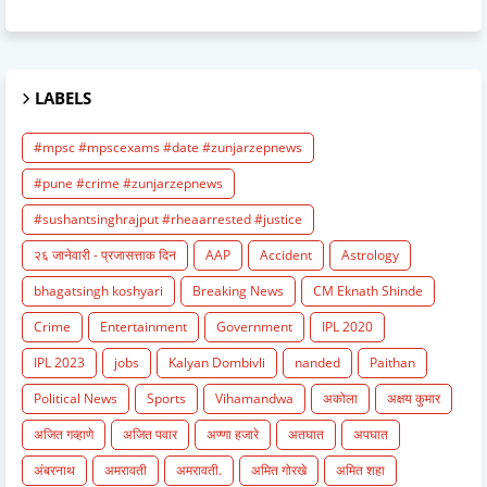
LABELS
#mpsc #mpscexams #date #zunjarzepnews
#pune #crime #zunjarzepnews
#sushantsinghrajput #rheaarrested #justice
२६ जानेवारी - प्रजासत्ताक दिन
AAP
Accident
Astrology
bhagatsingh koshyari
Breaking News
CM Eknath Shinde
Crime
Entertainment
Government
IPL 2020
IPL 2023
jobs
Kalyan Dombivli
nanded
Paithan
Political News
Sports
Vihamandwa
अकोला
अक्षय कुमार
अजित गव्हाणे
अजित पवार
अण्णा हजारे
अतघात
अपघात
अंबरनाथ
अमरावती
अमरावती.
अमित गोरखे
अमित शहा