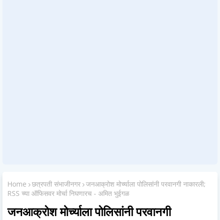
Home
छत्रपती संभाजीनगर
जनआक्रोश मोर्च्याला पोलिसांनी परवानगी नाकारली;
RSS च्या ऑफिसवर मोर्चा निघणारच - अमित भुईगळ
जनआक्रोश मोर्च्याला पोलिसांनी परवानगी